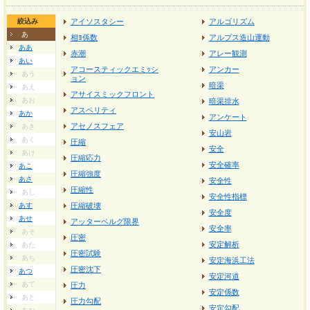
絞込み
アイソスタシー
アルゴリズム
あ
相ﾖ係数
アルプス造山運動
ああ
赤潮
アレー観測
あい
アコースティックエミｯシ
アンカー
あう
ョン
暗渠
あえ
アサイスミックフロント
あお
暗渠排水
アスペリティ
あか
アンケート
アセノスフェア
あき
安山岩
あく
圧縮
安全
あけ
圧縮応力
安全確率
あこ
圧縮強度
あさ
安全性
圧縮性
あし
安全性指標
あす
圧縮破壊
安全度
あせ
アッターベルグ限界
安全率
あそ
圧密
安定解析
あた
圧密試験
あち
安定海浜工法
圧密沈下
あつ
安定河道
あて
圧力
安定係数
あと
圧力勾配
安定勾配