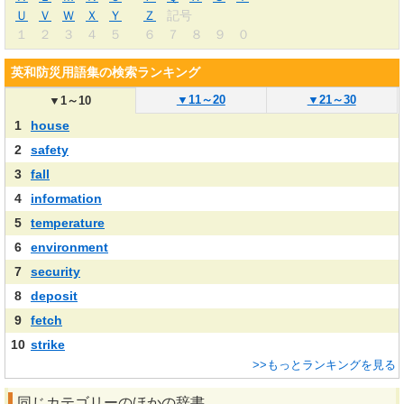
Ｕ
Ｖ
Ｗ
Ｘ
Ｙ
Ｚ
記号
１
２
３
４
５
６
７
８
９
０
英和防災用語集の検索ランキング
▼
11～20
▼
21～30
▼
1～10
1
house
2
safety
3
fall
4
information
5
temperature
6
environment
7
security
8
deposit
9
fetch
10
strike
>>もっとランキングを見る
同じカテゴリーのほかの辞書