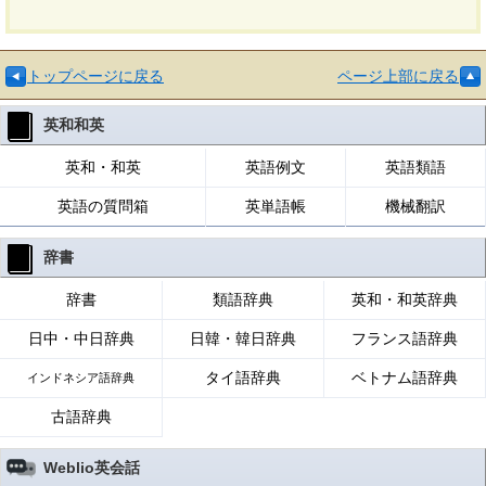
トップページに戻る
ページ上部に戻る
英和和英
英和・和英
英語例文
英語類語
英語の質問箱
英単語帳
機械翻訳
辞書
辞書
類語辞典
英和・和英辞典
日中・中日辞典
日韓・韓日辞典
フランス語辞典
タイ語辞典
ベトナム語辞典
インドネシア語辞典
古語辞典
Weblio英会話