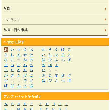
学問
ヘルスケア
辞書・百科事典
50音から探す
あ
い
う
え
お
か
き
く
け
こ
さ
し
す
せ
そ
た
ち
つ
て
と
な
に
ぬ
ね
の
は
ひ
ふ
へ
ほ
ま
み
む
め
も
や
ゆ
よ
ら
り
る
れ
ろ
わ
を
ん
が
ぎ
ぐ
げ
ご
ざ
じ
ず
ぜ
ぞ
だ
ぢ
づ
で
ど
ば
び
ぶ
べ
ぼ
ぱ
ぴ
ぷ
ぺ
ぽ
アルファベットから探す
Ａ
Ｂ
Ｃ
Ｄ
Ｅ
Ｆ
Ｇ
Ｈ
Ｉ
Ｊ
Ｋ
Ｌ
Ｍ
Ｎ
Ｏ
Ｐ
Ｑ
Ｒ
Ｓ
Ｔ