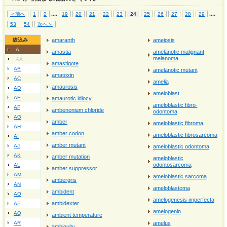
...
.
...
.
＜前へ
1
2
19
20
21
22
23
24
25
26
27
28
29
53
54
次へ＞
絞込み
amaranth
ameiosis
A
amastia
amelanotic malignant
melanoma
AA
amastigote
AB
amelanotic mutant
amatoxin
AC
amelia
amaurosis
AD
ameloblast
AE
amaurotic idiocy
ameloblastic fibro-
AF
ambenonium chloride
odontoma
AG
amber
ameloblastic fibroma
AH
amber codon
ameloblastic fibrosarcoma
AI
amber mutant
AJ
ameloblastic odontoma
AK
amber mutation
ameloblastic
odontosarcoma
AL
amber suppressor
AM
ameloblastic sarcoma
ambergris
AN
ameloblastoma
ambident
AO
amelogenesis imperfecta
ambidexter
AP
amelogenin
AQ
ambient temperature
AR
amelus
ambiguity