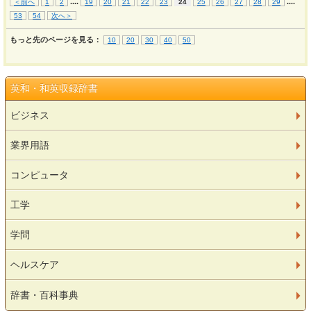
...
.
...
.
＜前へ
1
2
19
20
21
22
23
24
25
26
27
28
29
53
54
次へ＞
もっと先のページを見る：
10
20
30
40
50
英和・和英収録辞書
ビジネス
業界用語
コンピュータ
工学
学問
ヘルスケア
辞書・百科事典