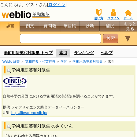
こんにちは、
ゲスト
さん[
ログイン
]
英和和英
使い方
ログイン
ホーム
もっと
辞書
例文
質問箱
単語帳
診断
翻訳
見る
▼
学術用語英和対訳集 トップ
索引
ランキング
ヘルプ
Weblio 辞書
＞
英和辞典・和英辞典
＞
学問
＞
学術用語英和対訳集
＞ 索引
学術用語英和対訳集
自然科学の分野における学術用語の英語訳を調べることができます。
提供 ライフサイエンス統合データベースセンター
URL
http://lifesciencedb.jp/
学術用語英和対訳集 のさくいん
「A」から始まる用語のさくいん