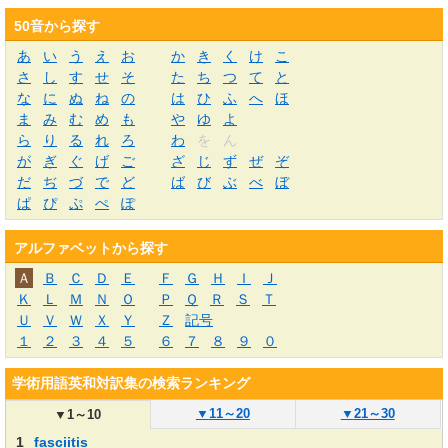
50音から探す
あ
い
う
え
お
か
き
く
け
こ
さ
し
す
せ
そ
た
ち
つ
て
と
な
に
ぬ
ね
の
は
ひ
ふ
へ
ほ
ま
み
む
め
も
や
ゆ
よ
ら
り
る
れ
ろ
わ
を
ん
が
ぎ
ぐ
げ
ご
ざ
じ
ず
ぜ
ぞ
だ
ぢ
づ
で
ど
ば
び
ぶ
べ
ぼ
ぱ
ぴ
ぷ
ぺ
ぽ
アルファベットから探す
Ａ
Ｂ
Ｃ
Ｄ
Ｅ
Ｆ
Ｇ
Ｈ
Ｉ
Ｊ
Ｋ
Ｌ
Ｍ
Ｎ
Ｏ
Ｐ
Ｑ
Ｒ
Ｓ
Ｔ
Ｕ
Ｖ
Ｗ
Ｘ
Ｙ
Ｚ
記号
１
２
３
４
５
６
７
８
９
０
学術用語英和対訳集の検索ランキング
▼
11～20
▼
21～30
▼
1～10
1
fasciitis