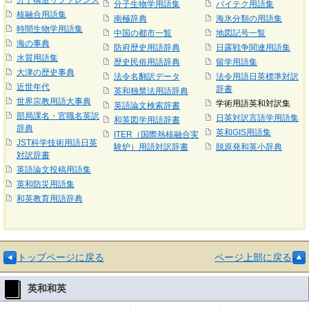
分子構造リファレンス
分子生物学用語集
バイテク用語集
核融合用語集
南極辞典
海氷分類の用語集
時間生物学用語集
中国の都市一覧
地図記号一覧
海の事典
防府歴史用語辞典
日露戦争関連用語集
水質用語集
歴史民俗用語辞典
留学用語集
大津の歴史事典
法令名翻訳データ
法令用語日英標準対訳
近世年代
辞書
英和独禁法用語辞典
世界宗教用語大事典
学術用語英和対訳集
英語論文検索辞書
部局課名・官職名英訳
日英対訳言語学用語集
和英図学用語辞書
辞典
英和GIS用語集
ITER（国際熱核融合実
JST科学技術用語日英
験炉）用語対訳辞書
脱原発和英小辞典
対訳辞書
英語論文投稿用語集
英和防災用語集
和英教育用語辞典
トップページに戻る
ページ上部に戻る
英和和英