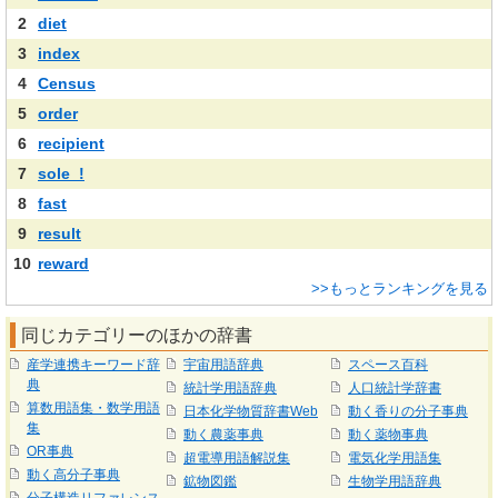
2
diet
3
index
4
Census
5
order
6
recipient
7
sole_!
8
fast
9
result
10
reward
>>もっとランキングを見る
同じカテゴリーのほかの辞書
産学連携キーワード辞
宇宙用語辞典
スペース百科
典
統計学用語辞典
人口統計学辞書
算数用語集・数学用語
日本化学物質辞書Web
動く香りの分子事典
集
動く農薬事典
動く薬物事典
OR事典
超電導用語解説集
電気化学用語集
動く高分子事典
鉱物図鑑
生物学用語辞典