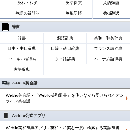
英和・和英
英語例文
英語類語
英語の質問箱
英単語帳
機械翻訳
辞書
辞書
類語辞典
英和・和英辞典
日中・中日辞典
日韓・韓日辞典
フランス語辞典
タイ語辞典
ベトナム語辞典
インドネシア語辞典
古語辞典
Weblio英会話
Weblio英会話 - 「Weblio英和辞書」を使いながら受けられるオン
ライン英会話
Weblio公式アプリ
Weblio英和辞典アプリ - 英和・和英を一度に検索する英語辞書