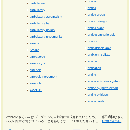
amidase
ambulation
amide
ambulatory
amide group
ambulatory automatism
amide nitrogen
ambulatory leg
amide plant
ambulatory patient
amidesulphuric acid
ambulatory pneumonia
amidine
ameba
amidotrizoic acid
Ameba
amikacin sulfate
amebacide
amimia
amebocyte
amination
ameboid
amine
ameboid movement
amine activator system
amebula
amine by putrefaction
AMeDAS
amine oxidase
amine oxide
Weblioのさくいんはプログラムで自動的に生成されているため、一部不適切なさく
いんの配置が含まれていることもあります。ご了承くださいませ。
お問い合わせ
。