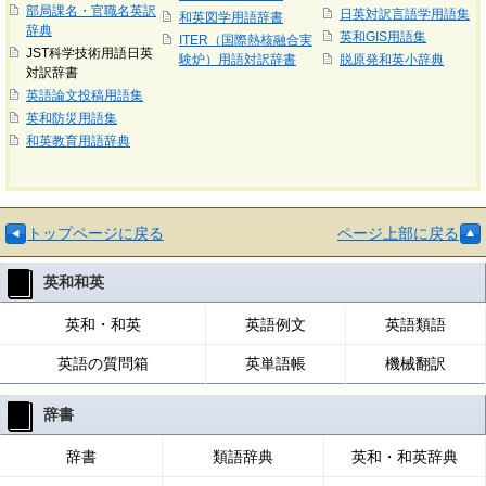
部局課名・官職名英訳
日英対訳言語学用語集
和英図学用語辞書
辞典
英和GIS用語集
ITER（国際熱核融合実
JST科学技術用語日英
験炉）用語対訳辞書
脱原発和英小辞典
対訳辞書
英語論文投稿用語集
英和防災用語集
和英教育用語辞典
トップページに戻る
ページ上部に戻る
英和和英
英和・和英
英語例文
英語類語
英語の質問箱
英単語帳
機械翻訳
辞書
辞書
類語辞典
英和・和英辞典