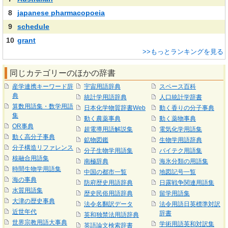
8
japanese pharmacopoeia
9
schedule
10
grant
>>もっとランキングを見る
同じカテゴリーのほかの辞書
産学連携キーワード辞
宇宙用語辞典
スペース百科
典
統計学用語辞典
人口統計学辞書
算数用語集・数学用語
日本化学物質辞書Web
動く香りの分子事典
集
動く農薬事典
動く薬物事典
OR事典
超電導用語解説集
電気化学用語集
動く高分子事典
鉱物図鑑
生物学用語辞典
分子構造リファレンス
分子生物学用語集
バイテク用語集
核融合用語集
南極辞典
海氷分類の用語集
時間生物学用語集
中国の都市一覧
地図記号一覧
海の事典
防府歴史用語辞典
日露戦争関連用語集
水質用語集
歴史民俗用語辞典
留学用語集
大津の歴史事典
法令名翻訳データ
法令用語日英標準対訳
近世年代
辞書
英和独禁法用語辞典
世界宗教用語大事典
学術用語英和対訳集
英語論文検索辞書