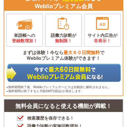
Weblioプレミアム会員
単語帳への
語彙力診断が
サイト内広告が
登録数増加！
無制限！
非表示！
まずは体験！今なら
最大６０日間無料
で
Weblioプレミアム体験ができます！
※無料期間終了後、Weblioプレミアムサービスは自動的に解約されません。
※無料期間が終了すると月額330円(税込)が発生します。
無料会員になると使える機能が満載！
検索履歴を保存できる！
語彙力診断の実施回数増加！