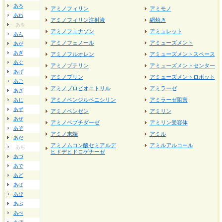
あろ
アミノフィリン
アミモノ
あわ
アミノフィリン注射液
網焼き
あを
アミノフェナゾン
アミュレット
あん
アミノフェノール
アミューズメント
あが
あぎ
アミノフルオレン
アミューズメントスペース
あぐ
アミノプテリン
アミューズメントセンター
あげ
アミノプリン
アミューズメントロボット
あご
アミノプロピオニトリル
アミラーゼ
あざ
アミノベンジルペニシリン
アミラーゼ阻害
あじ
あず
アミノベンゼン
アミリン
あぜ
アミノペプチダーゼ
アミリン受容体
あぞ
アミノ末端
アミル
あだ
アミノムコン酸セミアルデ
アミルアルコール
あぢ
ヒドデヒドロゲナーゼ
あづ
あで
あど
あば
あび
あぶ
あべ