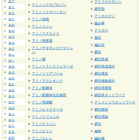
あて
アミフロキサシン
アミノシクロプロパン
あと
網平面
アミノシクロペンタン
あな
アミホスチン
あに
アミノ樹脂
編み棒
あぬ
アミノジュシ
アミボウ
あね
アミノステロイド
あの
編目
アミノ態窒素
あは
編み目
アミノデオキシカナマイシ
あひ
ン
網目
あふ
アミノ糖
網目形成
あへ
アミノトランスフェラーゼ
網目形成成分
あほ
あま
アミノトリアゾール
網目構造
あみ
アミノヌクレオシド
網目修飾成分
あむ
アミノ配糖体
網目状構造
あめ
アミノ配糖体抗生物質
網目状ネットワーク
あも
あや
アミノ馬尿酸
アミメジョウネットワーク
あゆ
アミノヒドロラーゼ
網目模様
あよ
アミノビフェニル
網目理論
あら
アミノピリジン
網元
あり
アミノピリン
編物
ある
あれ
アミノピレン
編み物