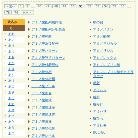
...
.
...
.
＜前へ
1
2
46
47
48
49
50
51
52
53
54
55
56
78
79
次へ＞
絞込み
アミノ酸配列相同性
網の目
あ
アミノ酸配列分析装置
アミノメタン
ああ
アミノ酸発酵
アミノ酪酸
あい
アミノ酸反復配列
アミノラジカル
あう
アミノ酸パターン
アミノリシス
あえ
あお
アミノ酸評点パターン
アミノレックス
あか
アミノ酸付着部位
アミノレブリン酸
あき
アミノ酸分析
アミノレブリン酸デヒドラ
あく
ターゼ
アミノ酸分析機
あけ
網版
アミノ酸プール
あこ
アミハン
あさ
アミノ酸抱合
編針
あし
アミノ酸輸液
あす
編み針
アミノ酸輸送系
あせ
アミバリ
アミノ酸輸送体
あそ
編ひも
アミノ酸溶液
あた
アミヒモ
あち
アミノ酸類似体
網ふるい
あつ
アミノ酸レベル