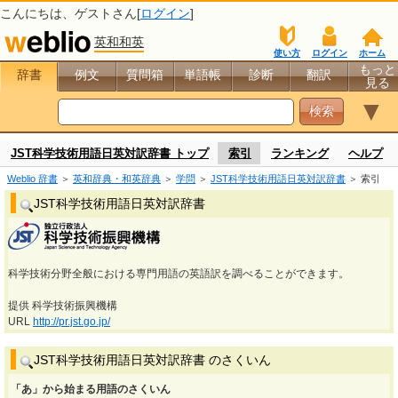
こんにちは、
ゲスト
さん[
ログイン
]
英和和英
使い方
ログイン
ホーム
もっと
辞書
例文
質問箱
単語帳
診断
翻訳
見る
▼
JST科学技術用語日英対訳辞書 トップ
索引
ランキング
ヘルプ
Weblio 辞書
＞
英和辞典・和英辞典
＞
学問
＞
JST科学技術用語日英対訳辞書
＞ 索引
JST科学技術用語日英対訳辞書
科学技術分野全般における専門用語の英語訳を調べることができます。
提供 科学技術振興機構
URL
http://pr.jst.go.jp/
JST科学技術用語日英対訳辞書 のさくいん
「あ」から始まる用語のさくいん