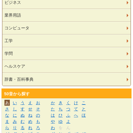
ビジネス
業界用語
コンピュータ
工学
学問
ヘルスケア
辞書・百科事典
50音から探す
あ
い
う
え
お
か
き
く
け
こ
さ
し
す
せ
そ
た
ち
つ
て
と
な
に
ぬ
ね
の
は
ひ
ふ
へ
ほ
ま
み
む
め
も
や
ゆ
よ
ら
り
る
れ
ろ
わ
を
ん