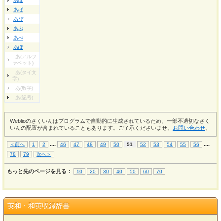
あぼ
あぱ
あぴ
あぷ
あぺ
あぽ
あ(アルフ
ァベット)
あ(タイ文
字)
あ(数字)
あ(記号)
Weblioのさくいんはプログラムで自動的に生成されているため、一部不適切なさく
いんの配置が含まれていることもあります。ご了承くださいませ。
お問い合わせ
。
...
.
...
.
＜前へ
1
2
46
47
48
49
50
51
52
53
54
55
56
78
79
次へ＞
もっと先のページを見る：
10
20
30
40
50
60
70
英和・和英収録辞書