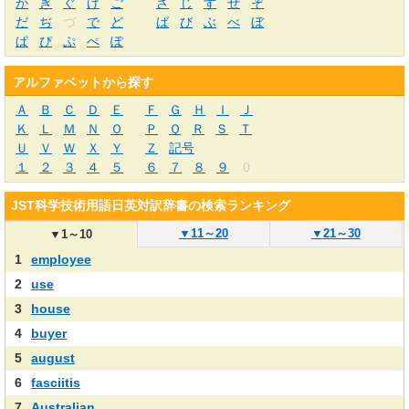
が
ぎ
ぐ
げ
ご
ざ
じ
ず
ぜ
ぞ
だ
ぢ
づ
で
ど
ば
び
ぶ
べ
ぼ
ぱ
ぴ
ぷ
ぺ
ぽ
アルファベットから探す
Ａ
Ｂ
Ｃ
Ｄ
Ｅ
Ｆ
Ｇ
Ｈ
Ｉ
Ｊ
Ｋ
Ｌ
Ｍ
Ｎ
Ｏ
Ｐ
Ｑ
Ｒ
Ｓ
Ｔ
Ｕ
Ｖ
Ｗ
Ｘ
Ｙ
Ｚ
記号
１
２
３
４
５
６
７
８
９
０
JST科学技術用語日英対訳辞書の検索ランキング
▼
11～20
▼
21～30
▼
1～10
1
employee
2
use
3
house
4
buyer
5
august
6
fasciitis
7
Australian