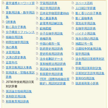
産学連携キーワード辞
宇宙用語辞典
スペース百科
典
統計学用語辞典
人口統計学辞書
算数用語集・数学用語
日本化学物質辞書Web
動く香りの分子事典
集
動く農薬事典
動く薬物事典
OR事典
超電導用語解説集
電気化学用語集
動く高分子事典
鉱物図鑑
生物学用語辞典
分子構造リファレンス
分子生物学用語集
バイテク用語集
核融合用語集
南極辞典
海氷分類の用語集
時間生物学用語集
中国の都市一覧
地図記号一覧
海の事典
防府歴史用語辞典
日露戦争関連用語集
水質用語集
歴史民俗用語辞典
留学用語集
大津の歴史事典
法令名翻訳データ
法令用語日英標準対訳
近世年代
辞書
英和独禁法用語辞典
世界宗教用語大事典
学術用語英和対訳集
英語論文検索辞書
部局課名・官職名英訳
日英対訳言語学用語集
和英図学用語辞書
辞典
英和GIS用語集
ITER（国際熱核融合実
JST科学技術用語日英
験炉）用語対訳辞書
脱原発和英小辞典
対訳辞書
英語論文投稿用語集
英和防災用語集
和英教育用語辞典