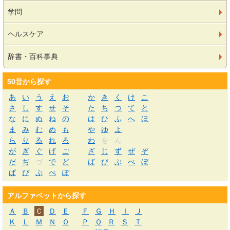
学問
ヘルスケア
辞書・百科事典
50音から探す
あ
い
う
え
お
か
き
く
け
こ
さ
し
す
せ
そ
た
ち
つ
て
と
な
に
ぬ
ね
の
は
ひ
ふ
へ
ほ
ま
み
む
め
も
や
ゆ
よ
ら
り
る
れ
ろ
わ
を
ん
が
ぎ
ぐ
げ
ご
ざ
じ
ず
ぜ
ぞ
だ
ぢ
づ
で
ど
ば
び
ぶ
べ
ぼ
ぱ
ぴ
ぷ
ぺ
ぽ
アルファベットから探す
Ａ
Ｂ
Ｃ
Ｄ
Ｅ
Ｆ
Ｇ
Ｈ
Ｉ
Ｊ
Ｋ
Ｌ
Ｍ
Ｎ
Ｏ
Ｐ
Ｑ
Ｒ
Ｓ
Ｔ