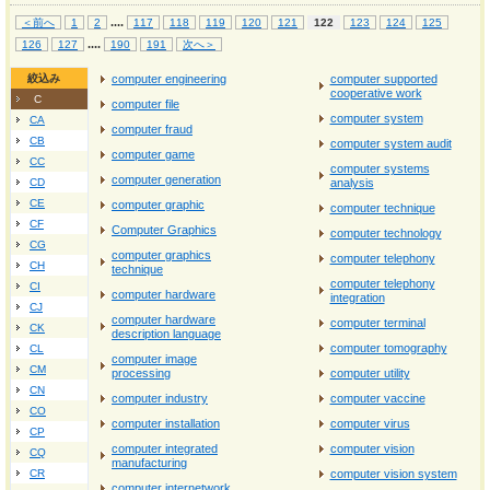
...
.
＜前へ
1
2
117
118
119
120
121
122
123
124
125
...
.
126
127
190
191
次へ＞
絞込み
computer engineering
computer supported
cooperative work
C
computer file
computer system
CA
computer fraud
CB
computer system audit
computer game
CC
computer systems
computer generation
CD
analysis
CE
computer graphic
computer technique
CF
Computer Graphics
computer technology
CG
computer graphics
computer telephony
CH
technique
computer telephony
CI
computer hardware
integration
CJ
computer hardware
computer terminal
CK
description language
computer tomography
CL
computer image
CM
processing
computer utility
CN
computer industry
computer vaccine
CO
computer installation
computer virus
CP
computer integrated
computer vision
CQ
manufacturing
CR
computer vision system
computer internetwork