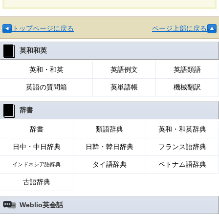
トップページに戻る
ページ上部に戻る
英和和英
英和・和英
英語例文
英語類語
英語の質問箱
英単語帳
機械翻訳
辞書
辞書
類語辞典
英和・和英辞典
日中・中日辞典
日韓・韓日辞典
フランス語辞典
タイ語辞典
ベトナム語辞典
インドネシア語辞典
古語辞典
Weblio英会話