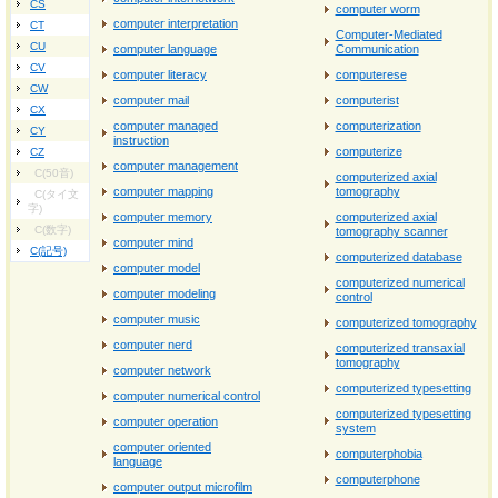
CS
computer worm
computer interpretation
CT
Computer-Mediated
CU
computer language
Communication
CV
computer literacy
computerese
CW
computer mail
computerist
CX
computer managed
computerization
CY
instruction
computerize
CZ
computer management
C(50音)
computerized axial
computer mapping
tomography
C(タイ文
字)
computer memory
computerized axial
C(数字)
tomography scanner
computer mind
C(記号)
computerized database
computer model
computerized numerical
computer modeling
control
computer music
computerized tomography
computer nerd
computerized transaxial
tomography
computer network
computerized typesetting
computer numerical control
computerized typesetting
computer operation
system
computer oriented
computerphobia
language
computerphone
computer output microfilm