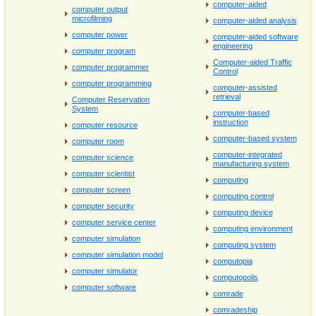
computer‐aided
computer output
microfilming
computer‐aided analysis
computer power
computer‐aided software
engineering
computer program
Computer‐aided Traffic
computer programmer
Control
computer programming
computer‐assisted
retrieval
Computer Reservation
System
computer‐based
instruction
computer resource
computer‐based system
computer room
computer‐integrated
computer science
manufacturing system
computer scientist
computing
computer screen
computing control
computer security
computing device
computer service center
computing environment
computer simulation
computing system
computer simulation model
computopia
computer simulator
computopolis
computer software
comrade
comradeship