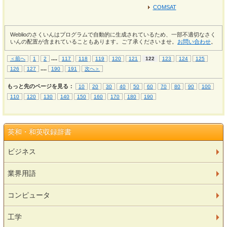
COMSAT
Weblioのさくいんはプログラムで自動的に生成されているため、一部不適切なさく
いんの配置が含まれていることもあります。ご了承くださいませ。
お問い合わせ
。
...
.
＜前へ
1
2
117
118
119
120
121
122
123
124
125
...
.
126
127
190
191
次へ＞
もっと先のページを見る：
10
20
30
40
50
60
70
80
90
100
110
120
130
140
150
160
170
180
190
英和・和英収録辞書
ビジネス
業界用語
コンピュータ
工学