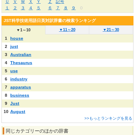
Ｕ
Ｖ
Ｗ
Ｘ
Ｙ
Ｚ
記号
１
２
３
４
５
６
７
８
９
０
JST科学技術用語日英対訳辞書の検索ランキング
▼
11～20
▼
21～30
▼
1～10
1
house
2
just
3
Australian
4
Thesaurus
5
use
6
industry
7
apparatus
8
business
9
Just
10
August
>>もっとランキングを見る
同じカテゴリーのほかの辞書