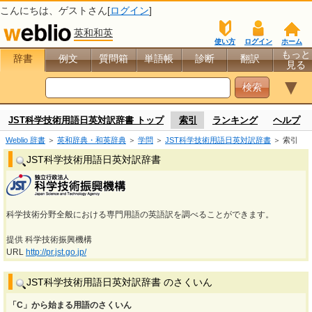
こんにちは、
ゲスト
さん[
ログイン
]
英和和英
使い方
ログイン
ホーム
もっと
辞書
例文
質問箱
単語帳
診断
翻訳
見る
▼
JST科学技術用語日英対訳辞書 トップ
索引
ランキング
ヘルプ
Weblio 辞書
＞
英和辞典・和英辞典
＞
学問
＞
JST科学技術用語日英対訳辞書
＞ 索引
JST科学技術用語日英対訳辞書
科学技術分野全般における専門用語の英語訳を調べることができます。
提供 科学技術振興機構
URL
http://pr.jst.go.jp/
JST科学技術用語日英対訳辞書 のさくいん
「C」から始まる用語のさくいん