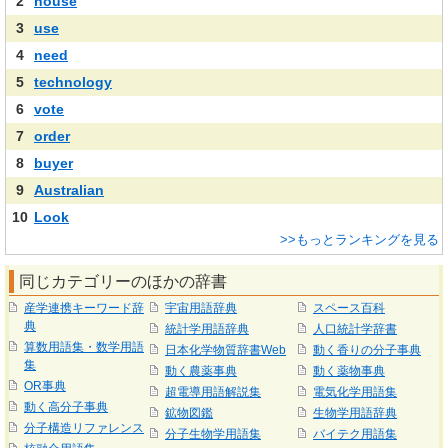
2
house
3
use
4
need
5
technology
6
vote
7
order
8
buyer
9
Australian
10
Look
>>もっとランキングを見る
同じカテゴリーのほかの辞書
産学連携キーワード辞
宇宙用語辞典
スペース百科
典
統計学用語辞典
人口統計学辞書
算数用語集・数学用語
日本化学物質辞書Web
動く香りの分子事典
集
動く農薬事典
動く薬物事典
OR事典
超電導用語解説集
電気化学用語集
動く高分子事典
鉱物図鑑
生物学用語辞典
分子構造リファレンス
分子生物学用語集
バイテク用語集