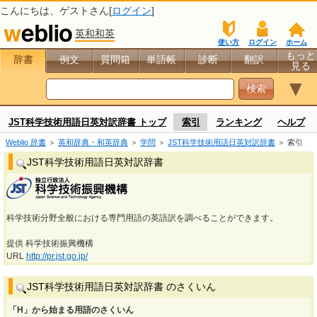
こんにちは、
ゲスト
さん[
ログイン
]
英和和英
使い方
ログイン
ホーム
もっと
辞書
例文
質問箱
単語帳
診断
翻訳
見る
▼
JST科学技術用語日英対訳辞書 トップ
索引
ランキング
ヘルプ
Weblio 辞書
＞
英和辞典・和英辞典
＞
学問
＞
JST科学技術用語日英対訳辞書
＞ 索引
JST科学技術用語日英対訳辞書
科学技術分野全般における専門用語の英語訳を調べることができます。
提供 科学技術振興機構
URL
http://pr.jst.go.jp/
JST科学技術用語日英対訳辞書 のさくいん
「H」から始まる用語のさくいん