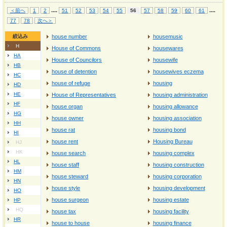
...
.
...
.
＜前へ
1
2
51
52
53
54
55
56
57
58
59
60
61
77
78
次へ＞
絞込み
house number
housemusic
H
House of Commons
housewares
HA
House of Councilors
housewife
HB
house of detention
housewives eczema
HC
house of refuge
housing
HD
HE
House of Representatives
housing administration
HF
house organ
housing allowance
HG
house owner
housing association
HH
house rat
housing bond
HI
house rent
Housing Bureau
HJ
HK
house search
housing complex
HL
house staff
housing construction
HM
house steward
housing corporation
HN
house style
housing development
HO
house surgeon
housing estate
HP
HQ
house tax
housing facility
HR
house to house
housing finance