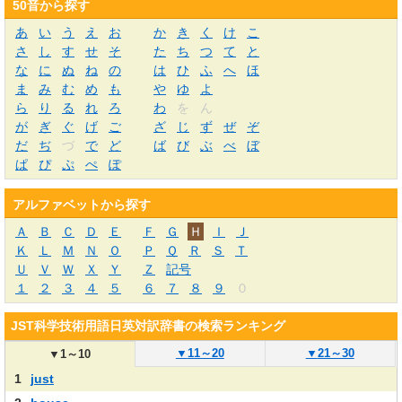
50音から探す
あ
い
う
え
お
か
き
く
け
こ
さ
し
す
せ
そ
た
ち
つ
て
と
な
に
ぬ
ね
の
は
ひ
ふ
へ
ほ
ま
み
む
め
も
や
ゆ
よ
ら
り
る
れ
ろ
わ
を
ん
が
ぎ
ぐ
げ
ご
ざ
じ
ず
ぜ
ぞ
だ
ぢ
づ
で
ど
ば
び
ぶ
べ
ぼ
ぱ
ぴ
ぷ
ぺ
ぽ
アルファベットから探す
Ａ
Ｂ
Ｃ
Ｄ
Ｅ
Ｆ
Ｇ
Ｈ
Ｉ
Ｊ
Ｋ
Ｌ
Ｍ
Ｎ
Ｏ
Ｐ
Ｑ
Ｒ
Ｓ
Ｔ
Ｕ
Ｖ
Ｗ
Ｘ
Ｙ
Ｚ
記号
１
２
３
４
５
６
７
８
９
０
JST科学技術用語日英対訳辞書の検索ランキング
▼
11～20
▼
21～30
▼
1～10
1
just