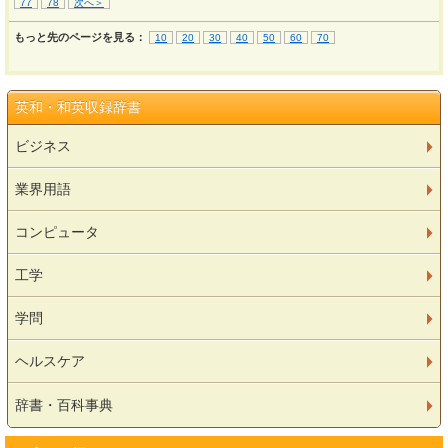
77
78
次へ＞
もっと先のページを見る：
10
20
30
40
50
60
70
英和・和英収録辞書
ビジネス
業界用語
コンピュータ
工学
学問
ヘルスケア
辞書・百科事典