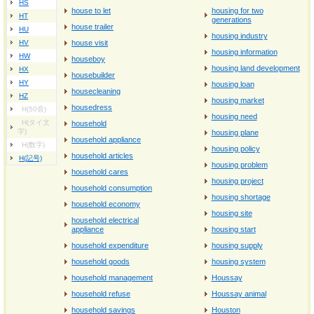
HS
house to let
housing for two
HT
generations
house trailer
HU
housing industry
HV
house visit
housing information
HW
houseboy
housing land development
HX
housebuilder
HY
housing loan
housecleaning
HZ
housing market
housedress
H(50音)
housing need
H(タイ文
household
字)
housing plane
household appliance
H(数字)
housing policy
household articles
H(記号)
housing problem
household cares
housing project
household consumption
housing shortage
household economy
housing site
household electrical
appliance
housing start
household expenditure
housing supply
household goods
housing system
household management
Houssay
household refuse
Houssay animal
household savings
Houston