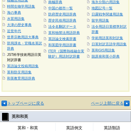
核融合用語集
南極辞典
海氷分類の用語集
時間生物学用語集
中国の都市一覧
地図記号一覧
海の事典
防府歴史用語辞典
日露戦争関連用語集
水質用語集
歴史民俗用語辞典
留学用語集
大津の歴史事典
法令名翻訳データ
法令用語日英標準対訳
近世年代
辞書
英和独禁法用語辞典
世界宗教用語大事典
学術用語英和対訳集
英語論文検索辞書
部局課名・官職名英訳
日英対訳言語学用語集
和英図学用語辞書
辞典
英和GIS用語集
ITER（国際熱核融合実
JST科学技術用語日英
験炉）用語対訳辞書
脱原発和英小辞典
対訳辞書
英語論文投稿用語集
英和防災用語集
和英教育用語辞典
トップページに戻る
ページ上部に戻る
英和和英
英和・和英
英語例文
英語類語