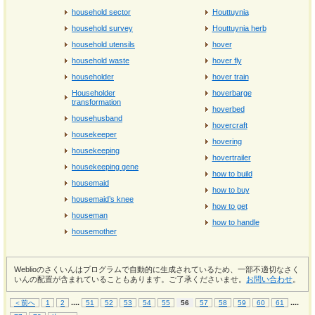
household sector
Houttuynia
household survey
Houttuynia herb
household utensils
hover
household waste
hover fly
householder
hover train
Householder
hoverbarge
transformation
hoverbed
househusband
hovercraft
housekeeper
hovering
housekeeping
hovertrailer
housekeeping gene
how to build
housemaid
how to buy
housemaid’s knee
how to get
houseman
how to handle
housemother
Weblioのさくいんはプログラムで自動的に生成されているため、一部不適切なさく
いんの配置が含まれていることもあります。ご了承くださいませ。
お問い合わせ
。
...
.
...
.
＜前へ
1
2
51
52
53
54
55
56
57
58
59
60
61