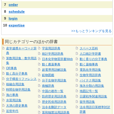
7
order
8
schedule
9
login
10
expertise
>>もっとランキングを見る
同じカテゴリーのほかの辞書
産学連携キーワード辞
宇宙用語辞典
スペース百科
典
統計学用語辞典
人口統計学辞書
算数用語集・数学用語
日本化学物質辞書Web
動く香りの分子事典
集
動く農薬事典
動く薬物事典
OR事典
超電導用語解説集
電気化学用語集
動く高分子事典
鉱物図鑑
生物学用語辞典
分子構造リファレンス
分子生物学用語集
バイテク用語集
核融合用語集
南極辞典
海氷分類の用語集
時間生物学用語集
中国の都市一覧
地図記号一覧
海の事典
防府歴史用語辞典
日露戦争関連用語集
水質用語集
歴史民俗用語辞典
留学用語集
大津の歴史事典
法令名翻訳データ
法令用語日英標準対訳
近世年代
辞書
英和独禁法用語辞典