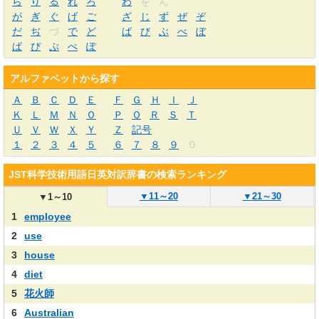
ら
り
る
れ
ろ
わ
を
ん
が
ぎ
ぐ
げ
ご
ざ
じ
ず
ぜ
ぞ
だ
ぢ
づ
で
ど
ば
び
ぶ
べ
ぼ
ぱ
ぴ
ぷ
ぺ
ぽ
アルファベットから探す
Ａ
Ｂ
Ｃ
Ｄ
Ｅ
Ｆ
Ｇ
Ｈ
Ｉ
Ｊ
Ｋ
Ｌ
Ｍ
Ｎ
Ｏ
Ｐ
Ｑ
Ｒ
Ｓ
Ｔ
Ｕ
Ｖ
Ｗ
Ｘ
Ｙ
Ｚ
記号
１
２
３
４
５
６
７
８
９
０
JST科学技術用語日英対訳辞書の検索ランキング
▼
11～20
▼
21～30
▼
1～10
1
employee
2
use
3
house
4
diet
5
花火師
6
Australian