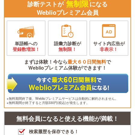
無制限
診断テストが
になる
Weblioプレミアム会員
単語帳への
語彙力診断が
サイト内広告が
登録数増加！
無制限！
非表示！
まずは体験！今なら
最大６０日間無料
で
Weblioプレミアム体験ができます！
※無料期間終了後、Weblioプレミアムサービスは自動的に解約されません。
※無料期間が終了すると月額330円(税込)が発生します。
無料会員になると使える機能が満載！
検索履歴を保存できる！