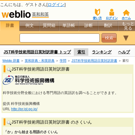
こんにちは、
ゲスト
さん[
ログイン
]
英和和英
使い方
ログイン
ホーム
もっと
辞書
例文
質問箱
単語帳
診断
翻訳
見る
▼
JST科学技術用語日英対訳辞書 トップ
索引
ランキング
ヘルプ
Weblio 辞書
＞
英和辞典・和英辞典
＞
学問
＞
JST科学技術用語日英対訳辞書
＞ 索引
JST科学技術用語日英対訳辞書
科学技術分野全般における専門用語の英語訳を調べることができます。
提供 科学技術振興機構
URL
http://pr.jst.go.jp/
JST科学技術用語日英対訳辞書 のさくいん
「か」から始まる用語のさくいん