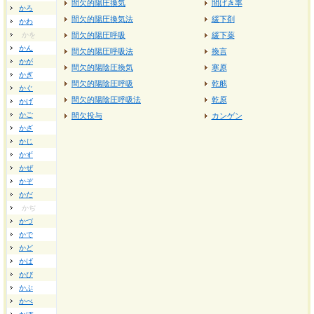
間欠的陽圧換気
間げき率
かろ
間欠的陽圧換気法
緩下剤
かわ
かを
間欠的陽圧呼吸
緩下薬
かん
間欠的陽圧呼吸法
換言
かが
間欠的陽陰圧換気
寒原
かぎ
間欠的陽陰圧呼吸
乾舷
かぐ
間欠的陽陰圧呼吸法
乾原
かげ
かご
間欠投与
カンゲン
かざ
かじ
かず
かぜ
かぞ
かだ
かぢ
かづ
かで
かど
かば
かび
かぶ
かべ