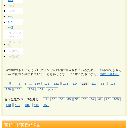
かぼ
かぱ
かぴ
かぷ
かぺ
かぽ
か(アルフ
ァベット)
か(タイ文
字)
か(数字)
か(記号)
Weblioのさくいんはプログラムで自動的に生成されているため、一部不適切なさく
いんの配置が含まれていることもあります。ご了承くださいませ。
お問い合わせ
。
...
.
＜前へ
1
2
120
121
122
123
124
125
126
127
128
...
.
129
130
156
157
次へ＞
もっと先のページを見る：
10
20
30
40
50
60
70
80
90
100
110
120
130
140
150
英和・和英収録辞書