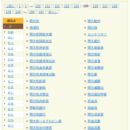
...
.
＜前へ
1
2
120
121
122
123
124
125
126
127
128
...
.
129
130
156
157
次へ＞
絞込み
間欠性
間欠動作
か
簡潔性
間欠熱
かあ
間欠性関節水腫
カンケツネツ
かい
間欠性関節水症
間欠跛行
かう
間欠性外斜視
間欠発振器
かえ
かお
間欠性眼球突出
間欠噴射
かか
間欠性眼球突出症
間欠放電
かき
間欠性血色素尿
間欠保菌者
かく
間欠性糸球体活動
間欠脈
かけ
間欠性斜視
間欠滅菌
かこ
かさ
間欠性振戦
間欠滅菌法
かし
間欠性水腎症
間欠陽圧呼吸
かす
間欠性内斜視
肝血流
かせ
間歇性跛行
冠血流
かそ
間欠性跛行
間欠流装置
かた
かち
間欠性ヘモグロビン尿
肝血流量
かつ
間欠性歩行障害
冠血流量