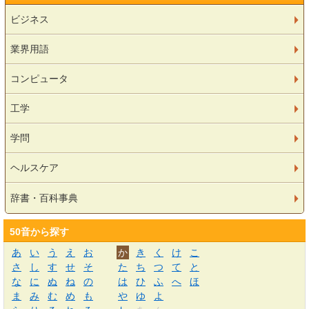
ビジネス
業界用語
コンピュータ
工学
学問
ヘルスケア
辞書・百科事典
50音から探す
あ
い
う
え
お
か
き
く
け
こ
さ
し
す
せ
そ
た
ち
つ
て
と
な
に
ぬ
ね
の
は
ひ
ふ
へ
ほ
ま
み
む
め
も
や
ゆ
よ