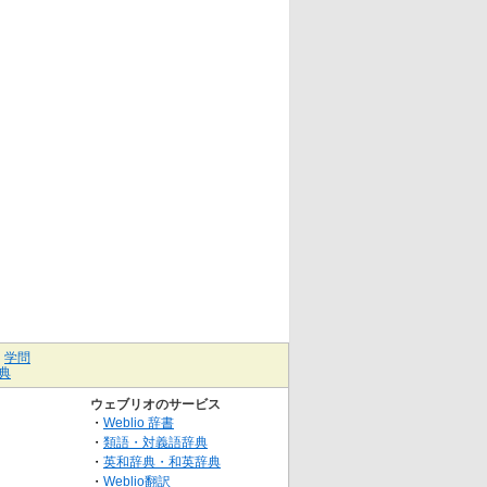
｜
学問
典
ウェブリオのサービス
・
Weblio 辞書
・
類語・対義語辞典
・
英和辞典・和英辞典
・
Weblio翻訳