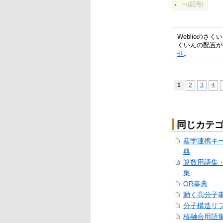
ぺ(記号)
Weblioの
くいんの配置が
せ
。
1
2
3
4
同じカテ
産学連携キ
典
算数用語集
集
OR事典
動く高分子
分子構造リ
核融合用語