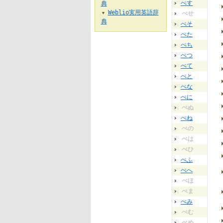
ぺす
典
Weblio実用英語辞
ぺせ
▼
典
ぺそ
ぺた
ぺち
ぺつ
ぺて
ぺと
ぺな
ぺに
ぺぬ
ぺね
ぺの
ぺは
ぺひ
ぺふ
ぺへ
ぺほ
ぺま
ぺみ
ぺむ
ぺめ