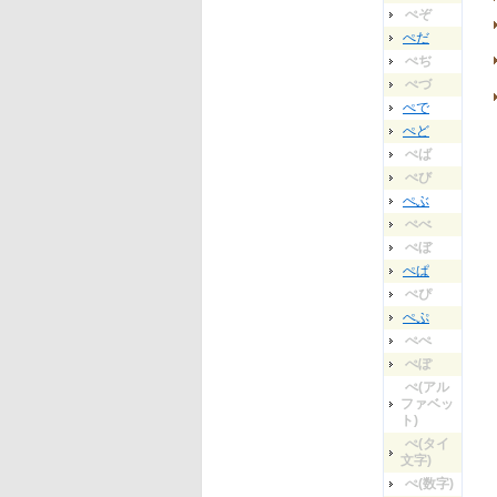
ぺぞ
ぺだ
ぺぢ
ぺづ
ぺで
ぺど
ぺば
ぺび
ぺぶ
ぺべ
ぺぼ
ぺぱ
ぺぴ
ぺぷ
ぺぺ
ぺぽ
ぺ(アル
ファベッ
ト)
ぺ(タイ
文字)
ぺ(数字)