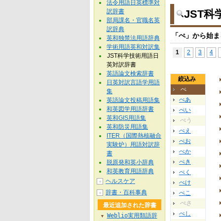
法令用語日英標準対
訳辞書
JST
部局課名・官職名英
訳辞典
「ぺ」から始ま
英和独禁法用語辞典
学術用語英和対訳集
1
2
3
4
JST科学技術用語日
英対訳辞書
英語論文検索辞書
絞込み
日英対訳言語学用語
ぺ
集
ぺあ
英語論文投稿用語集
和英図学用語辞書
ぺい
英和GIS用語集
ぺう
英和防災用語集
ぺえ
ITER（国際熱核融合
ぺお
実験炉）用語対訳辞
ぺか
書
ぺき
脱原発和英小辞典
和英教育用語辞典
ぺく
ヘルスケア
＋
ぺけ
辞書・百科事典
ぺこ
＋
ぺさ
最近追加された辞書
ぺし
Weblio実用類語辞
▼