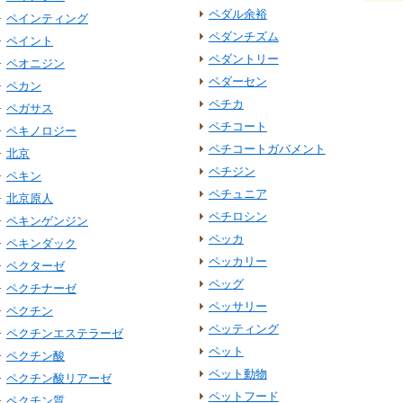
ペダル余裕
ペインティング
ペダンチズム
ペイント
ペダントリー
ペオニジン
ペダーセン
ペカン
ペチカ
ペガサス
ペチコート
ペキノロジー
ペチコートガバメント
北京
ペチジン
ペキン
ペチュニア
北京原人
ペチロシン
ペキンゲンジン
ペッカ
ペキンダック
ペッカリー
ペクターゼ
ペッグ
ペクチナーゼ
ペッサリー
ペクチン
ペッティング
ペクチンエステラーゼ
ペット
ペクチン酸
ペット動物
ペクチン酸リアーゼ
ペットフード
ペクチン質