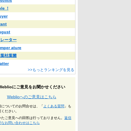
sciitis
ole_!
uyer
rant
ugust
クレーター
emper ature
赤葉枯葉菌
atter
>>もっとランキングを見る
Weblioにご意見をお聞かせください
Weblioへのご意見はこちら
書についてのお問合せは、「
よくある質問
」も
照ください。
いたご意見への回答は行っておりません。
返信
要なお問い合わせはこちら