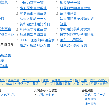
用語集
中国の都市一覧
地図記号一覧
防府歴史用語辞典
日露戦争関連用語集
歴史民俗用語辞典
留学用語集
事典
法令名翻訳データ
法令用語日英標準対訳
辞書
英和独禁法用語辞典
語大事典
学術用語英和対訳集
英語論文検索辞書
官職名英訳
日英対訳言語学用語集
和英図学用語辞書
英和GIS用語集
ITER（国際熱核融合実
術用語日英
験炉）用語対訳辞書
脱原発和英小辞典
稿用語集
語集
語辞典
ネス
｜
業界用語
｜
コンピュータ
｜
電車
｜
自動車・バイク
｜
船
｜
工学
｜
建築・不動産
文化
｜
生活
｜
ヘルスケア
｜
趣味
｜
スポーツ
｜
生物
｜
食品
｜
人名
｜
方言
｜
辞書・百科事
能
お問合せ・ご要望
会社概要
リオのアプリ
・
お問い合わせ
・
公式企業ページ
・
会社情報
・
採用情報