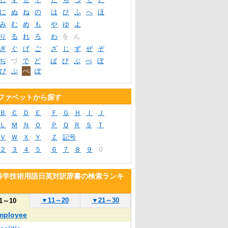
に
ぬ
ね
の
は
ひ
ふ
へ
ほ
み
む
め
も
や
ゆ
よ
り
る
れ
ろ
わ
を
ん
ぎ
ぐ
げ
ご
ざ
じ
ず
ぜ
ぞ
ぢ
づ
で
ど
ば
び
ぶ
べ
ぼ
ぴ
ぷ
ぺ
ぽ
ファベットから探す
Ｂ
Ｃ
Ｄ
Ｅ
Ｆ
Ｇ
Ｈ
Ｉ
Ｊ
Ｌ
Ｍ
Ｎ
Ｏ
Ｐ
Ｑ
Ｒ
Ｓ
Ｔ
Ｖ
Ｗ
Ｘ
Ｙ
Ｚ
記号
２
３
４
５
６
７
８
９
０
T科学技術用語日英対訳辞書の検索ランキ
▼
11～20
▼
21～30
1～10
mployee