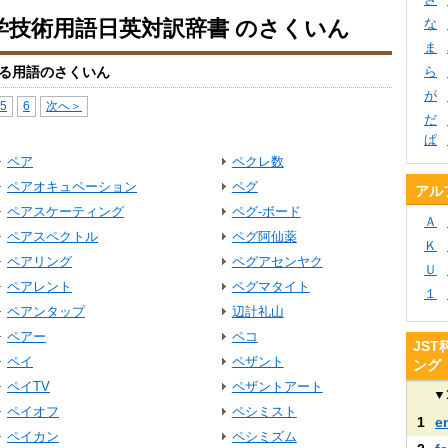
科学技術用語日英対訳辞書 のさくいん
な
ま
る用語のさくいん
ら
が
5
6
次へ＞
だ
ぱ
ペア
ペクレ数
ペアオキュペーション
ペグ
アル
ペアスケーティング
ペグ‐ボード
Ａ
ペアスペクトル
ペグ阿仙薬
Ｋ
ペアリング
ペグアセンヤク
Ｕ
ペアレント
ペグマタイト
１
ペアンタップ
辺計礼山
ペアー
ペコ
JS
ペイ
ペザント
ング
ペイTV
ペザントアート
▼
ペイオフ
ペシミスト
1
e
ペイカン
ペシミズム