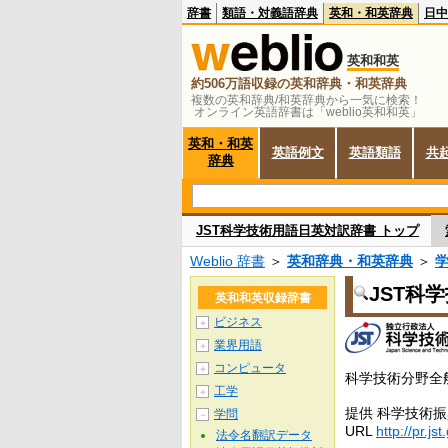
辞書
類語・対義語辞典
英和・和英辞典
日中
英和和英
約506万語収録の英和辞典・和英辞典
複数の英和辞典/和英辞典から一気に検索！
オンライン英語辞書は「weblio英和和英」
英和・和英
英語例文
英語類語
共
辞典
JST科学技術用語日英対訳辞書 トップ
Weblio 辞書
＞
英和辞典・和英辞典
＞
JST科
英和和英収録辞書
ビジネス
＋
業界用語
＋
コンピュータ
＋
科学技術分野全
工学
＋
提供 科学技術
学問
－
URL
http://pr.jst
法令名翻訳データ