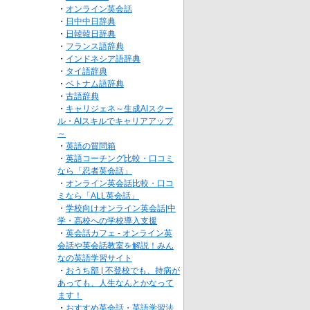
・
オンライン英会話
・
日中中日辞典
・
日韓韓日辞典
・
フランス語辞典
・
インドネシア語辞典
・
タイ語辞典
・
ベトナム語辞典
・
古語辞典
・
キャリジェネ～生成AIスクー
ル・AIスキルでキャリアアップ
～
・
英語の質問箱
・
英語コーチング比較・口コミ
なら「忍者英会話」
・
オンライン英会話比較・口コ
ミなら「ALL英会話」
・
学校向けオンライン英会話|中
学・高校への学校導入支援
・
英会話カフェ - オンライン英
会話や英会話教室を解説！みん
なの英語学習サイト
・
おうち部 | 不登校でも、持病が
あっても、人生なんとかなって
ます！
・
おすすめ英会話・英語学習法