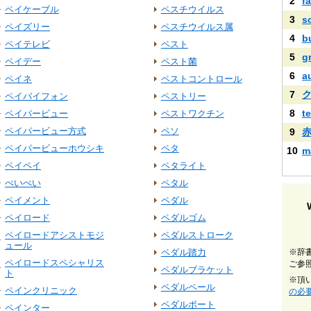
2
fa
ペイケーブル
ペスチウイルス
3
s
ペイズリー
ペスチウイルス属
4
b
ペイテレビ
ペスト
5
g
ペイデー
ペスト菌
6
a
ペイネ
ペストコントロール
7
ペイバイフォン
ペストリー
8
t
ペイパービュー
ペストワクチン
ペイパービュー方式
ペソ
9
ペイパービューホウシキ
ペタ
10
m
ペイペイ
ペタライト
ぺいぺい
ペタル
ペイメント
ペダル
ペイロード
ペダルゴム
ペイロードアシストモジ
ペダルストローク
ュール
ペダル踏力
※辞
ペイロードスペシャリス
ご参
ペダルブラケット
ト
※頂
ペダルペール
ペインクリニック
の必
ペダルボート
ペインター