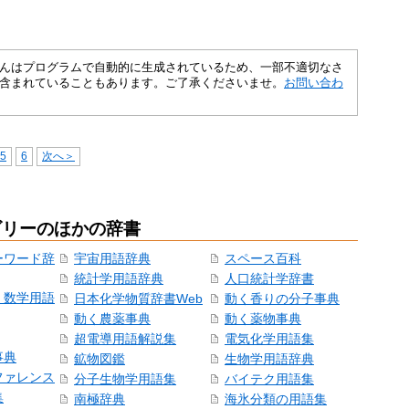
さくいんはプログラムで自動的に生成されているため、一部不適切なさ
含まれていることもあります。ご了承くださいませ。
お問い合わ
5
6
次へ＞
ゴリーのほかの辞書
ーワード辞
宇宙用語辞典
スペース百科
統計学用語辞典
人口統計学辞書
・数学用語
日本化学物質辞書Web
動く香りの分子事典
動く農薬事典
動く薬物事典
超電導用語解説集
電気化学用語集
事典
鉱物図鑑
生物学用語辞典
ファレンス
分子生物学用語集
バイテク用語集
集
南極辞典
海氷分類の用語集