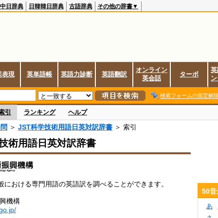
中日辞典
日韓韓日辞典
古語辞典
その他の辞書▼
オンライン
英
起表現
英単語帳
英語力診断
英語翻訳
ターボ
英会話
ン
検索フォームの固定解
索引
ランキング
ヘルプ
学問
＞
JST科学技術用語日英対訳辞書
＞ 索引
学技術用語日英対訳辞書
般における専門用語の英語訳を調べることができます。
50
振興機構
あ
.go.jp/
さ