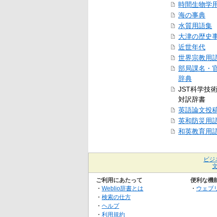
時間生物学
海の事典
水質用語集
大津の歴史
近世年代
世界宗教用
部局課名・
辞典
JST科学技
対訳辞書
英語論文投
英和防災用
和英教育用
ビジ
ご利用にあたって
便利な機
・
Weblio辞書とは
・
ウェブ
・
検索の仕方
・
ヘルプ
・
利用規約