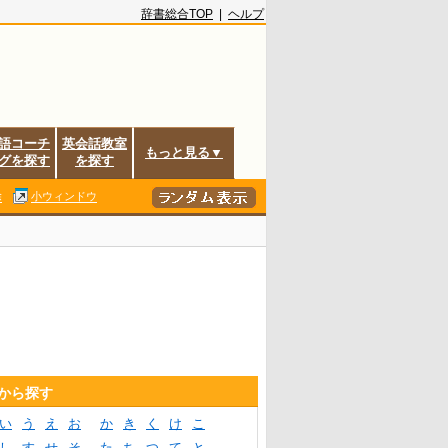
辞書総合TOP
|
ヘルプ
語コーチ
英会話教室
もっと見る▼
グを探す
を探す
除
小ウィンドウ
音から探す
い
う
え
お
か
き
く
け
こ
し
す
せ
そ
た
ち
つ
て
と