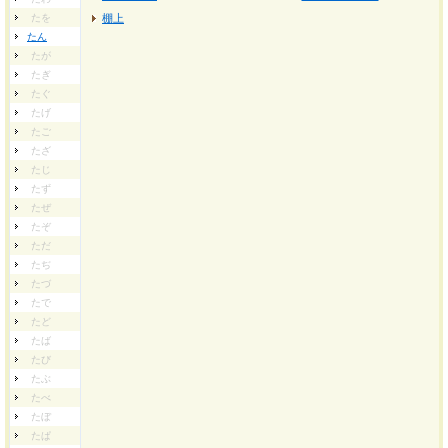
たを
棚上
たん
たが
たぎ
たぐ
たげ
たご
たざ
たじ
たず
たぜ
たぞ
ただ
たぢ
たづ
たで
たど
たば
たび
たぶ
たべ
たぼ
たぱ