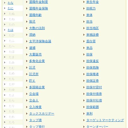
退職年金制度
単生年金
たな
たに
退職年金保険
担税力
たぬ
退職年齢
単体
たね
胎児
担当
たの
大数の法則
担当地区
たは
滞納
単独診療
たひ
たふ
太平洋保険会議
蛋白質
たへ
逮捕
単品
たほ
大量販売
担保
たま
多角化企業
担保違反
たみ
託児
担保危険
たむ
ため
託児所
担保権者
たも
貯え
担保証券
たや
多国籍企業
担保付貸付
たゆ
立会場
担保付債券
たよ
立会人
担保付社債
たら
たり
立入検査
担保範囲
たる
タックスホリデー
単利
たれ
タップ債
ターゲットマーケティング
たろ
タップ発行
ターンオーバー
たわ