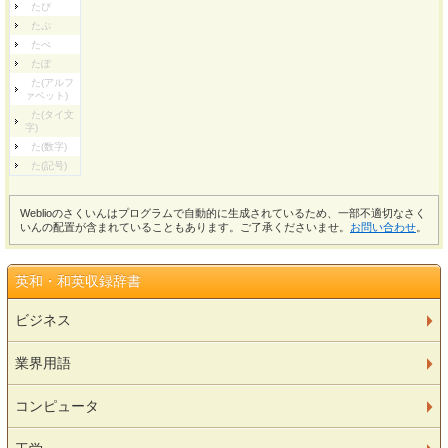
たぴ
たぷ
たぺ
たぽ
た(アルフ
ァベット)
た(タイ文
字)
た(数字)
た(記号)
Weblioのさくいんはプログラムで自動的に生成されているため、一部不適切なさく
いんの配置が含まれていることもあります。ご了承くださいませ。
お問い合わせ
。
英和・和英収録辞書
ビジネス
業界用語
コンピュータ