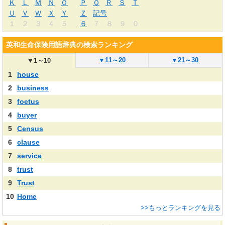
Ｋ
Ｌ
Ｍ
Ｎ
Ｏ
Ｐ
Ｑ
Ｒ
Ｓ
Ｔ
Ｕ
Ｖ
Ｗ
Ｘ
Ｙ
Ｚ
記号
１
２
３
４
５
６
７
８
９
０
英和生命保険用語辞典の検索ランキング
▼
11～20
▼
21～30
▼
1～10
1
house
2
business
3
foetus
4
buyer
5
Census
6
clause
7
service
8
trust
9
Trust
10
Home
>>もっとランキングを見る