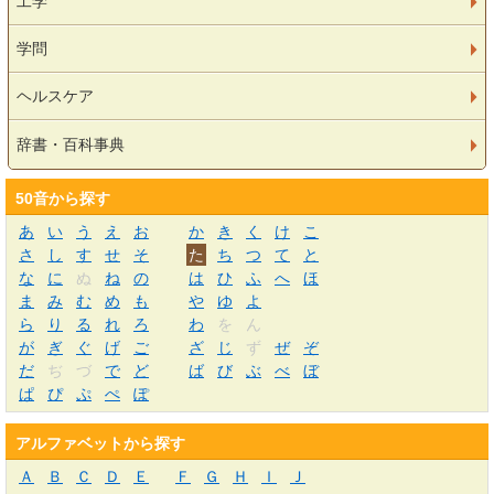
工学
学問
ヘルスケア
辞書・百科事典
50音から探す
あ
い
う
え
お
か
き
く
け
こ
さ
し
す
せ
そ
た
ち
つ
て
と
な
に
ぬ
ね
の
は
ひ
ふ
へ
ほ
ま
み
む
め
も
や
ゆ
よ
ら
り
る
れ
ろ
わ
を
ん
が
ぎ
ぐ
げ
ご
ざ
じ
ず
ぜ
ぞ
だ
ぢ
づ
で
ど
ば
び
ぶ
べ
ぼ
ぱ
ぴ
ぷ
ぺ
ぽ
アルファベットから探す
Ａ
Ｂ
Ｃ
Ｄ
Ｅ
Ｆ
Ｇ
Ｈ
Ｉ
Ｊ