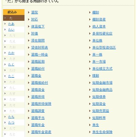
「た」から始まる用語のさくいん
絞込み
退院
棚卸
た
対応
棚卸資産
たあ
体温低下
他人資本
たい
対価
多発性硬化症
たう
滞在期間
単位株
たえ
たお
貸借対照表
単位型投資信託
たか
退職一時金
単一株
たき
退職延期
単一市場
たく
退職給付
単位積立方式
たけ
退職金
嘆願
たこ
たさ
退職後給付
短期金融市場
たし
退職資金
短期金融商品
たす
退職所得
短期債券
たせ
退職所得保障
短期資金
たそ
退職調査
短期売買益
たた
たち
退職手当
短期料率
たつ
退職年金
単生
たて
退職年金資産
単生生命保険
たと