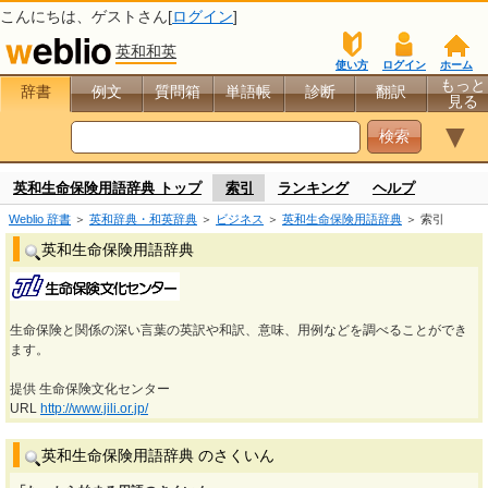
こんにちは、
ゲスト
さん[
ログイン
]
英和和英
使い方
ログイン
ホーム
もっと
辞書
例文
質問箱
単語帳
診断
翻訳
見る
▼
英和生命保険用語辞典 トップ
索引
ランキング
ヘルプ
Weblio 辞書
＞
英和辞典・和英辞典
＞
ビジネス
＞
英和生命保険用語辞典
＞ 索引
英和生命保険用語辞典
生命保険と関係の深い言葉の英訳や和訳、意味、用例などを調べることができ
ます。
提供 生命保険文化センター
URL
http://www.jili.or.jp/
英和生命保険用語辞典 のさくいん