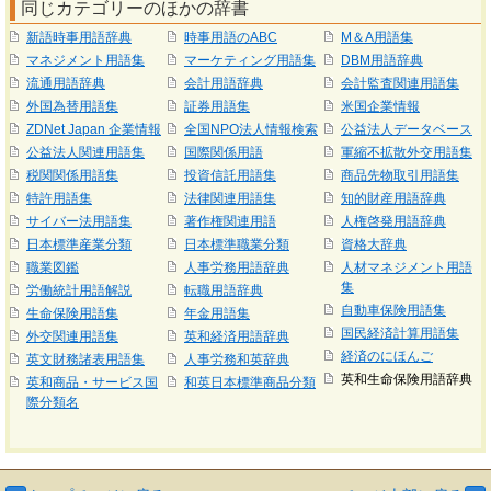
同じカテゴリーのほかの辞書
新語時事用語辞典
時事用語のABC
M＆A用語集
マネジメント用語集
マーケティング用語集
DBM用語辞典
流通用語辞典
会計用語辞典
会計監査関連用語集
外国為替用語集
証券用語集
米国企業情報
ZDNet Japan 企業情報
全国NPO法人情報検索
公益法人データベース
公益法人関連用語集
国際関係用語
軍縮不拡散外交用語集
税関関係用語集
投資信託用語集
商品先物取引用語集
特許用語集
法律関連用語集
知的財産用語辞典
サイバー法用語集
著作権関連用語
人権啓発用語辞典
日本標準産業分類
日本標準職業分類
資格大辞典
職業図鑑
人事労務用語辞典
人材マネジメント用語
集
労働統計用語解説
転職用語辞典
自動車保険用語集
生命保険用語集
年金用語集
国民経済計算用語集
外交関連用語集
英和経済用語辞典
経済のにほんご
英文財務諸表用語集
人事労務和英辞典
英和生命保険用語辞典
英和商品・サービス国
和英日本標準商品分類
際分類名