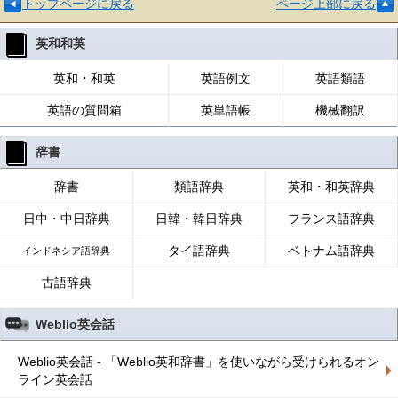
トップページに戻る
ページ上部に戻る
英和和英
英和・和英
英語例文
英語類語
英語の質問箱
英単語帳
機械翻訳
辞書
辞書
類語辞典
英和・和英辞典
日中・中日辞典
日韓・韓日辞典
フランス語辞典
タイ語辞典
ベトナム語辞典
インドネシア語辞典
古語辞典
Weblio英会話
Weblio英会話 - 「Weblio英和辞書」を使いながら受けられるオン
ライン英会話