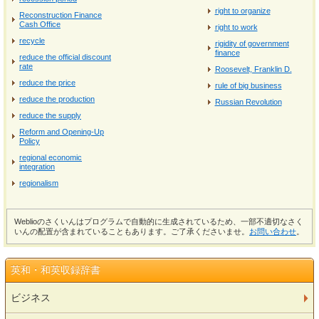
right to organize
Reconstruction Finance
Cash Office
right to work
recycle
rigidity of government
finance
reduce the official discount
rate
Roosevelt, Franklin D.
reduce the price
rule of big business
reduce the production
Russian Revolution
reduce the supply
Reform and Opening-Up
Policy
regional economic
integration
regionalism
Weblioのさくいんはプログラムで自動的に生成されているため、一部不適切なさく
いんの配置が含まれていることもあります。ご了承くださいませ。
お問い合わせ
。
英和・和英収録辞書
ビジネス