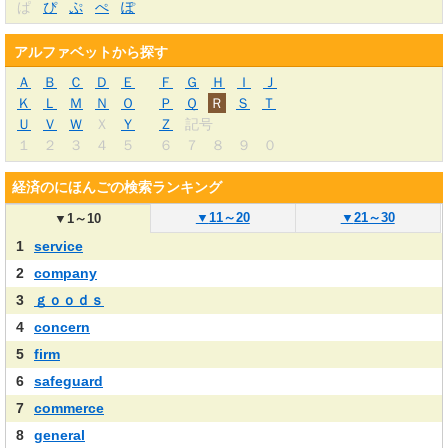
ぱ
ぴ
ぷ
ぺ
ぽ
アルファベットから探す
Ａ
Ｂ
Ｃ
Ｄ
Ｅ
Ｆ
Ｇ
Ｈ
Ｉ
Ｊ
Ｋ
Ｌ
Ｍ
Ｎ
Ｏ
Ｐ
Ｑ
Ｒ
Ｓ
Ｔ
Ｕ
Ｖ
Ｗ
Ｘ
Ｙ
Ｚ
記号
１
２
３
４
５
６
７
８
９
０
経済のにほんごの検索ランキング
▼
11～20
▼
21～30
▼
1～10
1
service
2
company
3
ｇｏｏｄｓ
4
concern
5
firm
6
safeguard
7
commerce
8
general