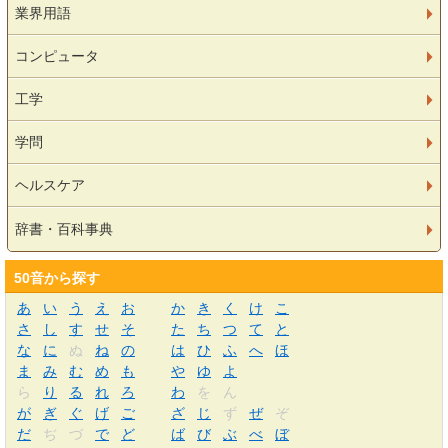
業界用語
コンピュータ
工学
学問
ヘルスケア
辞書・百科事典
50音から探す
あ
い
う
え
お
か
き
く
け
こ
さ
し
す
せ
そ
た
ち
つ
て
と
な
に
ぬ
ね
の
は
ひ
ふ
へ
ほ
ま
み
む
め
も
や
ゆ
よ
ら
り
る
れ
ろ
わ
を
ん
が
ぎ
ぐ
げ
ご
ざ
じ
ず
ぜ
ぞ
だ
ぢ
づ
で
ど
ば
び
ぶ
べ
ぼ