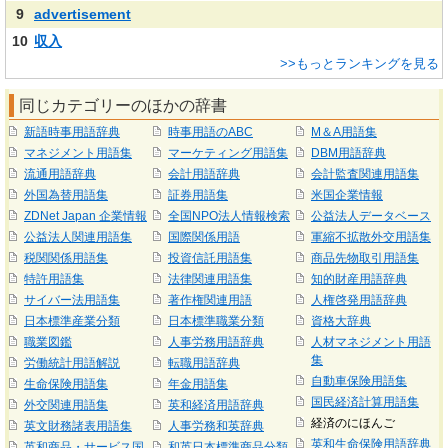
9
advertisement
10
収入
>>もっとランキングを見る
同じカテゴリーのほかの辞書
新語時事用語辞典
時事用語のABC
M＆A用語集
マネジメント用語集
マーケティング用語集
DBM用語辞典
流通用語辞典
会計用語辞典
会計監査関連用語集
外国為替用語集
証券用語集
米国企業情報
ZDNet Japan 企業情報
全国NPO法人情報検索
公益法人データベース
公益法人関連用語集
国際関係用語
軍縮不拡散外交用語集
税関関係用語集
投資信託用語集
商品先物取引用語集
特許用語集
法律関連用語集
知的財産用語辞典
サイバー法用語集
著作権関連用語
人権啓発用語辞典
日本標準産業分類
日本標準職業分類
資格大辞典
職業図鑑
人事労務用語辞典
人材マネジメント用語
集
労働統計用語解説
転職用語辞典
自動車保険用語集
生命保険用語集
年金用語集
国民経済計算用語集
外交関連用語集
英和経済用語辞典
経済のにほんご
英文財務諸表用語集
人事労務和英辞典
英和生命保険用語辞典
英和商品・サービス国
和英日本標準商品分類