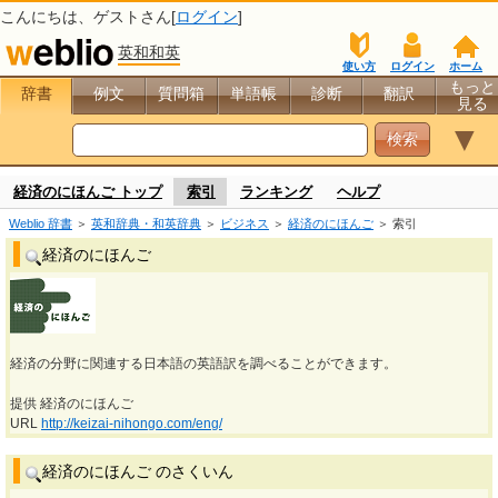
こんにちは、
ゲスト
さん[
ログイン
]
英和和英
使い方
ログイン
ホーム
もっと
辞書
例文
質問箱
単語帳
診断
翻訳
見る
▼
経済のにほんご トップ
索引
ランキング
ヘルプ
Weblio 辞書
＞
英和辞典・和英辞典
＞
ビジネス
＞
経済のにほんご
＞ 索引
経済のにほんご
経済の分野に関連する日本語の英語訳を調べることができます。
提供 経済のにほんご
URL
http://keizai-nihongo.com/eng/
経済のにほんご のさくいん