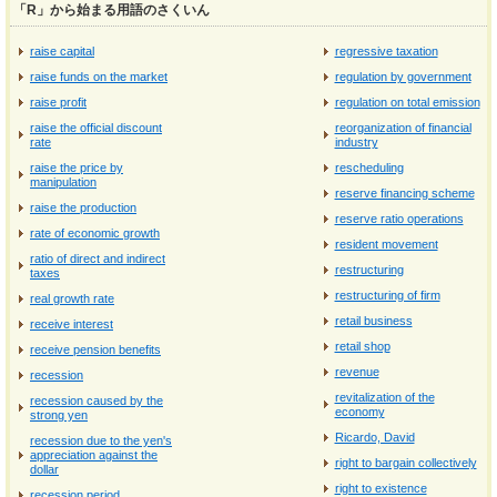
「R」から始まる用語のさくいん
raise capital
regressive taxation
raise funds on the market
regulation by government
raise profit
regulation on total emission
raise the official discount
reorganization of financial
rate
industry
raise the price by
rescheduling
manipulation
reserve financing scheme
raise the production
reserve ratio operations
rate of economic growth
resident movement
ratio of direct and indirect
restructuring
taxes
restructuring of firm
real growth rate
retail business
receive interest
retail shop
receive pension benefits
revenue
recession
revitalization of the
recession caused by the
economy
strong yen
Ricardo, David
recession due to the yen's
appreciation against the
right to bargain collectively
dollar
right to existence
recession period