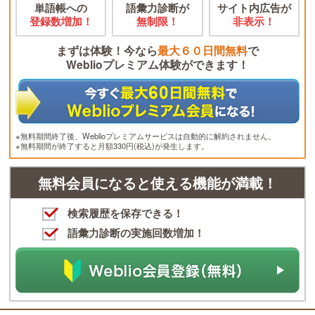
単語帳への
語彙力診断が
サイト内広告が
登録数増加！
無制限！
非表示！
まずは体験！今なら
最大６０日間無料
で
Weblioプレミアム体験ができます！
※無料期間終了後、Weblioプレミアムサービスは自動的に解約されません。
※無料期間が終了すると月額330円(税込)が発生します。
無料会員になると使える機能が満載！
検索履歴を保存できる！
語彙力診断の実施回数増加！