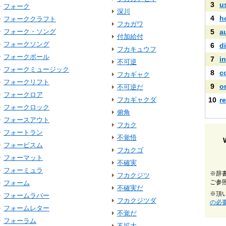
3
u
フォーク
深川
4
h
フォーククラフト
フカガワ
フォーク・ソング
5
a
付加給付
フォークソング
6
di
フカキュウフ
フォークボール
7
i
不可逆
フォークミュージック
8
c
フカギャク
フォークリフト
9
o
不可逆だ
フォークロア
フカギャクダ
10
r
フォークロック
俯角
フォースアウト
フカク
フォートラン
不覚悟
フォービスム
フカクゴ
フォーマット
不確実
フォーミュラ
※辞
フカクジツ
ご参
フォーム
不確実だ
※頂
フォームラバー
フカクジツダ
の必
フォームレター
不覚だ
フォーラム
不拡大