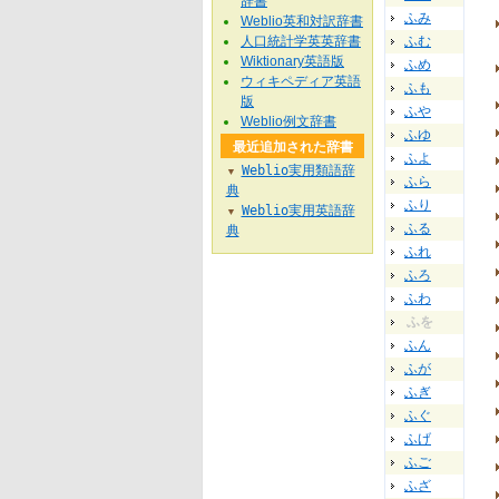
辞書
ふみ
Weblio英和対訳辞書
人口統計学英英辞書
ふむ
Wiktionary英語版
ふめ
ウィキペディア英語
ふも
版
ふや
Weblio例文辞書
ふゆ
最近追加された辞書
ふよ
Weblio実用類語辞
▼
ふら
典
ふり
Weblio実用英語辞
▼
ふる
典
ふれ
ふろ
ふわ
ふを
ふん
ふが
ふぎ
ふぐ
ふげ
ふご
ふざ