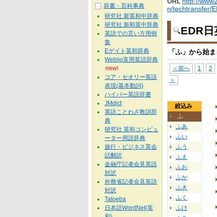
URL
http://www2
辞書・百科事典
－
n/techtransfer/
研究社 新英和中辞典
研究社 新和英中辞典
EDR
英語での言い方用例
集
Eゲイト英和辞典
「ふ」から始ま
Weblio実用英語辞典
new!
＜前へ
1
2
コア・セオリー英語
＞
表現(基本動詞)
ハイパー英語辞書
JMdict
絞込み
英語ことわざ教訓辞
ふ
典
ふあ
研究社 英和コンピュ
ふい
ーター用語辞典
旅行・ビジネス英会
ふう
話翻訳
ふえ
金融庁記者会見英語
ふお
対訳
ふか
外務省記者会見英語
ふき
対訳
ふく
Tatoeba
日本語WordNet(英
ふけ
和)