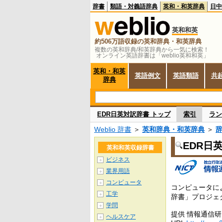
辞書
類語・対義語辞典
英和・和英辞典
日中
英和和英
約506万語収録の英和辞典・和英辞典
複数の英和辞典/和英辞典から一気に検索！
オンライン英語辞書は「weblio英和和英」
英和・和英
英語例文
英語類語
共
辞典
EDR日英対訳辞書 トップ
索引
ラン
Weblio 辞書
＞
英和辞典・和英辞典
＞
EDR日
英和和英収録辞書
ビジネス
＋
業界用語
＋
コンピュータ
＋
コンピュータに
工学
＋
辞書」プロジェ
学問
＋
提供 情報通信
ヘルスケア
＋