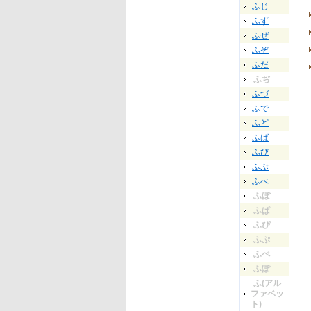
ふじ
ふず
ふぜ
ふぞ
ふだ
ふぢ
ふづ
ふで
ふど
ふば
ふび
ふぶ
ふべ
ふぼ
ふぱ
ふぴ
ふぷ
ふぺ
ふぽ
ふ(アル
ファベッ
ト)