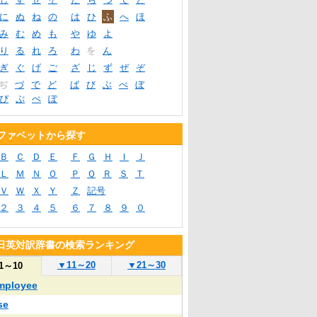
に
ぬ
ね
の
は
ひ
ふ
へ
ほ
み
む
め
も
や
ゆ
よ
り
る
れ
ろ
わ
を
ん
ぎ
ぐ
げ
ご
ざ
じ
ず
ぜ
ぞ
ぢ
づ
で
ど
ば
び
ぶ
べ
ぼ
ぴ
ぷ
ぺ
ぽ
ファベットから探す
Ｂ
Ｃ
Ｄ
Ｅ
Ｆ
Ｇ
Ｈ
Ｉ
Ｊ
Ｌ
Ｍ
Ｎ
Ｏ
Ｐ
Ｑ
Ｒ
Ｓ
Ｔ
Ｖ
Ｗ
Ｘ
Ｙ
Ｚ
記号
２
３
４
５
６
７
８
９
０
R日英対訳辞書の検索ランキング
▼
11～20
▼
21～30
1～10
mployee
se