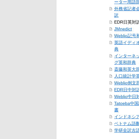
ーター用語
外務省記者
訳
EDR日英対
JMnedict
Weblio記
英語イディ
典
インターネ
グ英和辞典
斎藤和英大
人口統計学
Weblio例文
EDR日中対
Weblio中
Tatoeba
書
インドネシ
ベトナム語
学研全訳古