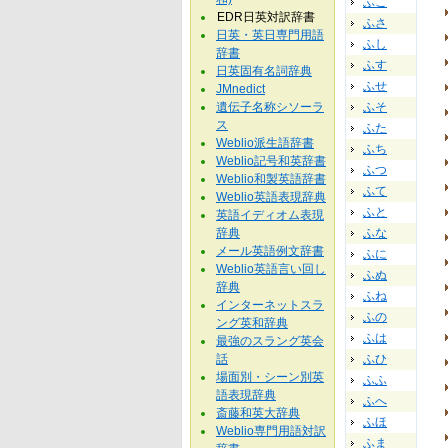
ふこ
EDR日英対訳辞書
ふさ
日英・英日専門用語
ふし
辞書
ふす
日英固有名詞辞典
ふせ
JMnedict
遺伝子名称シソーラ
ふそ
ス
ふた
Weblio派生語辞書
ふち
Weblio記号和英辞書
ふつ
Weblio和製英語辞書
ふて
Weblio英語表現辞典
ふと
英語イディオム表現
辞典
ふな
メール英語例文辞書
ふに
Weblio英語言い回し
ふぬ
辞典
ふね
インターネットスラ
ふの
ング英和辞典
ふは
最強のスラング英会
話
ふひ
場面別・シーン別英
ふふ
語表現辞典
ふへ
斎藤和英大辞典
ふほ
Weblio専門用語対訳
ふま