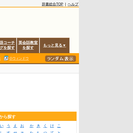
辞書総合TOP
|
ヘルプ
語コーチ
英会話教室
もっと見る▼
グを探す
を探す
除
小ウィンドウ
音から探す
い
う
え
お
か
き
く
け
こ
し
す
せ
そ
た
ち
つ
て
と