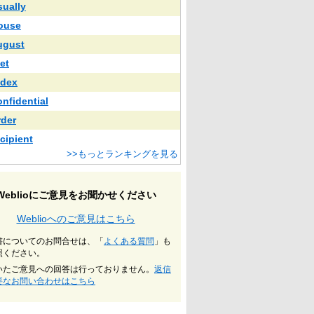
sually
ouse
ugust
et
ndex
onfidential
rder
ecipient
>>もっとランキングを見る
Weblioにご意見をお聞かせください
Weblioへのご意見はこちら
書についてのお問合せは、「
よくある質問
」も
照ください。
いたご意見への回答は行っておりません。
返信
要なお問い合わせはこちら