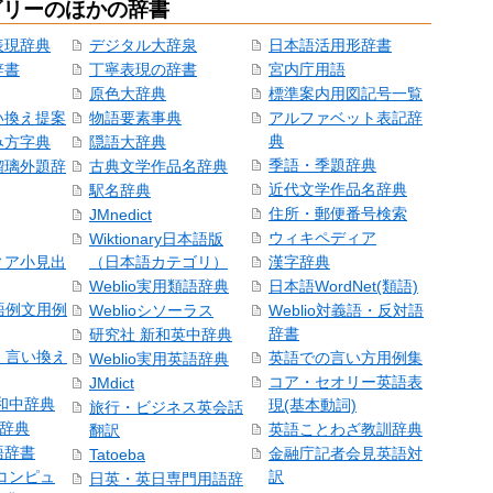
ゴリーのほかの辞書
表現辞典
デジタル大辞泉
日本語活用形辞書
辞書
丁寧表現の辞書
宮内庁用語
原色大辞典
標準案内用図記号一覧
い換え提案
物語要素事典
アルファベット表記辞
典
み方字典
隠語大辞典
季語・季題辞典
瑠璃外題辞
古典文学作品名辞典
近代文学作品名辞典
駅名辞典
住所・郵便番号検索
JMnedict
ウィキペディア
Wiktionary日本語版
ィア小見出
（日本語カテゴリ）
漢字辞典
Weblio実用類語辞典
日本語WordNet(類語)
本語例文用例
Weblioシソーラス
Weblio対義語・反対語
辞書
研究社 新和英中辞典
語・言い換え
英語での言い方用例集
Weblio実用英語辞典
コア・セオリー英語表
JMdict
和中辞典
現(基本動詞)
旅行・ビジネス英会話
和辞典
英語ことわざ教訓辞典
翻訳
語辞書
金融庁記者会見英語対
Tatoeba
コンピュ
訳
日英・英日専門用語辞