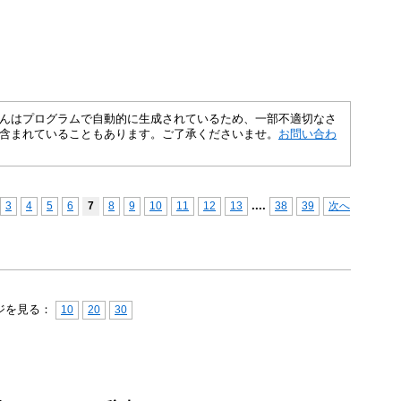
さくいんはプログラムで自動的に生成されているため、一部不適切なさ
含まれていることもあります。ご了承くださいませ。
お問い合わ
...
.
3
4
5
6
7
8
9
10
11
12
13
38
39
次へ
ジを見る：
10
20
30