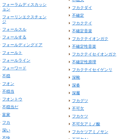
フォーラムディスカッシ
フカクダイ
ョン
不確定
フォーリンエクスチェン
ジ
フカクテイ
フォールスル
不確定音楽
フォールする
フカクテイオンガク
フォールディングドア
不確定性音楽
フォールト
フカクテイセイオンガク
フォールライン
不確定性原理
フォーワード
フカクテイセイゲンリ
不穏
深靴
フオン
深沓
不穏当
深履
フオントウ
フカグツ
不穏当だ
不可欠
富家
フカケツ
フカ
不可欠アミノ酸
深い
フカケツアミノサン
不快