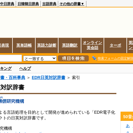
中日辞典
日韓韓日辞典
古語辞典
その他の辞書▼
オンライン
英
起表現
英単語帳
英語力診断
英語翻訳
ターボ
英会話
ン
検索フォームの固定解
キング
ヘルプ
辞書・百科事典
＞
EDR日英対訳辞書
＞ 索引
英対訳辞書
よる言語処理を目的として開発が進められている「EDR電子化
50
クトの日英対訳辞書です。
あ
研究機構
さ