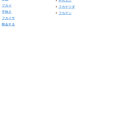
不可欠だ
フカイ
フカケツダ
不快さ
フカケン
フカイサ
附会する