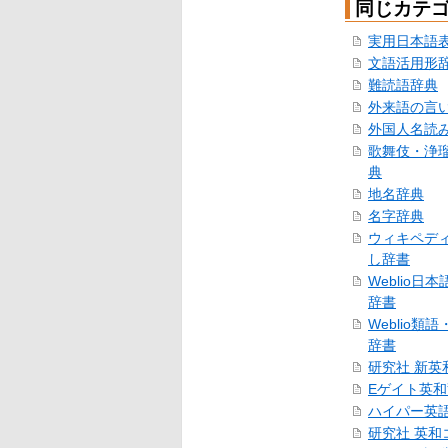
同じカテ
実用日本語
文語活用形
難読語辞典
外来語の言
外国人名読
歌舞伎・浄
典
地名辞典
名字辞典
ウィキペデ
し辞書
Weblio日
辞書
Weblio類
辞書
研究社 新英
Eゲイト英
ハイパー英
研究社 英和