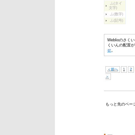
ふ(タイ
文字)
ふ(数字)
ふ(記号)
Weblioの
くいんの配置が
せ
。
＜前へ
1
2
＞
もっと先のペー