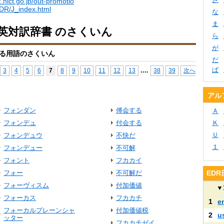
.nict.go.jp/out-promotio
EDR/J_index.html
な
ま
日英対訳辞書 のさくいん
ら
が
る用語のさくいん
だ
ぱ
...
.
3
4
5
6
7
8
9
10
11
12
13
38
39
次へ
アル
フォンダン
傅会する
Ａ
フォンデュ
付会する
Ｋ
Ｕ
フォンデュウ
不快だ
１
フォンデュー
不可解
フォント
フカカイ
フォー
不可解だ
ED
フォーヴィスム
付加価値
▼
フォーカス
フカカチ
1
e
フォーカルプレーンシャ
付加価値税
2
u
ッター
フカカチゼイ