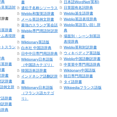
辞典
日本語WordNet(英和)
書
会見英語対
日英固有名詞辞典
遺伝子名称シソーラス
Weblio派生語辞書
Weblio和製英語辞書
訳辞書
Weblio英語表現辞典
メール英語例文辞書
Weblio英語言い回し辞
最強のスラング英会話
号和英辞書
典
Weblio専門用語対訳辞
オム表現辞
場面別・シーン別英語
書
表現辞典
Wiktionary英語版
ットスラン
Weblio英和対訳辞書
白水社 中国語辞典
ウィキペディア英語版
日中中日専門用語辞典
辞典
Weblio中国語翻訳辞書
Wiktionary日本語版
英英辞書
中英英中専門用語辞典
（中国語カテゴリ）
辞書
Wiktionary中国語版
韓国語単語辞書
訳辞書
韓日専門用語辞書
インドネシア語翻訳辞
日対訳辞書
書
タイ語辞書
中国語例文辞
Wiktionary日本語版
Wikipediaフランス語版
（フランス語カテゴ
ア語辞書
リ）
翻訳辞書
語辞典