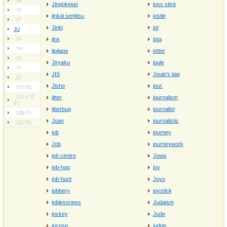
JR
Jingokeiun
joss stick
JS
jinkai senjitsu
jostle
JT
Jinki
jot
JU
JV
jinx
jota
JW
jipijapa
jotter
JX
Jiryaku
joule
JY
JIS
Joule's law
JZ
Jisho
jour.
J(50音)
J(タイ文
jitter
journalism
字)
jitterbug
journalist
J(数字)
Joan
journalistic
J(記号)
job
journey
Job
journeywork
job centre
Jowa
job-hop
joy
job-hunt
Joyo
jobbery
joystick
joblessness
Judaism
jockey
Jude
jocose
judge