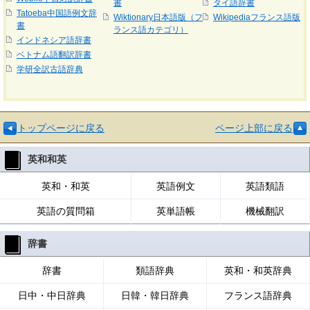
書
タイ語辞書
Tatoeba中国語例文辞
Wiktionary日本語版（フ
Wikipediaフランス語版
書
ランス語カテゴリ）
インドネシア語辞書
ベトナム語翻訳辞書
学研全訳古語辞典
トップページに戻る
ページ上部に戻る
英和和英
英和・和英
英語例文
英語類語
英語の質問箱
英単語帳
機械翻訳
辞書
辞書
類語辞典
英和・和英辞典
日中・中日辞典
日韓・韓日辞典
フランス語辞典