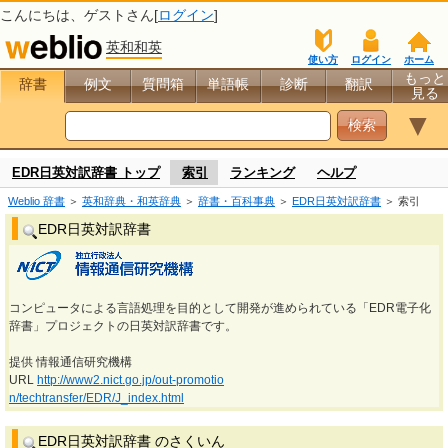
こんにちは、
ゲスト
さん[
ログイン
]
英和和英
使い方
ログイン
ホーム
もっと
辞書
例文
質問箱
単語帳
診断
翻訳
見る
▼
EDR日英対訳辞書 トップ
索引
ランキング
ヘルプ
Weblio 辞書
＞
英和辞典・和英辞典
＞
辞書・百科事典
＞
EDR日英対訳辞書
＞ 索引
EDR日英対訳辞書
コンピュータによる言語処理を目的として開発が進められている「EDR電子化
辞書」プロジェクトの日英対訳辞書です。
提供 情報通信研究機構
URL
http://www2.nict.go.jp/out-promotio
n/techtransfer/EDR/J_index.html
EDR日英対訳辞書 のさくいん