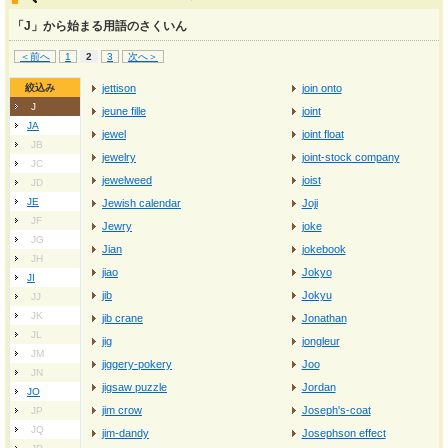
「J」から始まる用語のさくいん
＜前へ
1
2
3
次へ＞
絞込み
jettison
join onto
J
jeune fille
joint
JA
jewel
joint float
JB
jewelry
joint-stock company
JC
jewelweed
joist
JD
JE
Jewish calendar
Joji
JF
Jewry
joke
JG
Jian
jokebook
JH
jiao
Jokyo
JI
jib
Jokyu
JJ
JK
jib crane
Jonathan
JL
jig
jongleur
JM
jiggery-pokery
Joo
JN
jigsaw puzzle
Jordan
JO
jim crow
Joseph's-coat
JP
JQ
jim-dandy
Josephson effect