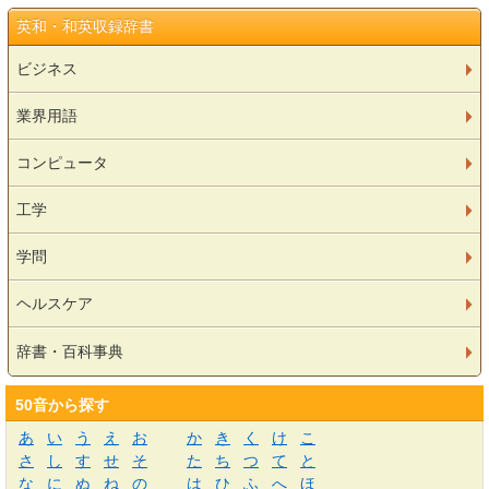
英和・和英収録辞書
ビジネス
業界用語
コンピュータ
工学
学問
ヘルスケア
辞書・百科事典
50音から探す
あ
い
う
え
お
か
き
く
け
こ
さ
し
す
せ
そ
た
ち
つ
て
と
な
に
ぬ
ね
の
は
ひ
ふ
へ
ほ