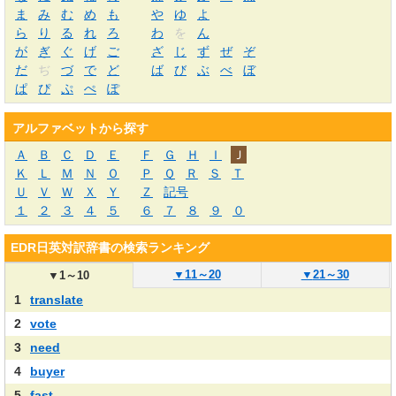
ま
み
む
め
も
や
ゆ
よ
ら
り
る
れ
ろ
わ
を
ん
が
ぎ
ぐ
げ
ご
ざ
じ
ず
ぜ
ぞ
だ
ぢ
づ
で
ど
ば
び
ぶ
べ
ぼ
ぱ
ぴ
ぷ
ぺ
ぽ
アルファベットから探す
Ａ
Ｂ
Ｃ
Ｄ
Ｅ
Ｆ
Ｇ
Ｈ
Ｉ
Ｊ
Ｋ
Ｌ
Ｍ
Ｎ
Ｏ
Ｐ
Ｑ
Ｒ
Ｓ
Ｔ
Ｕ
Ｖ
Ｗ
Ｘ
Ｙ
Ｚ
記号
１
２
３
４
５
６
７
８
９
０
EDR日英対訳辞書の検索ランキング
▼
11～20
▼
21～30
▼
1～10
1
translate
2
vote
3
need
4
buyer
5
fast