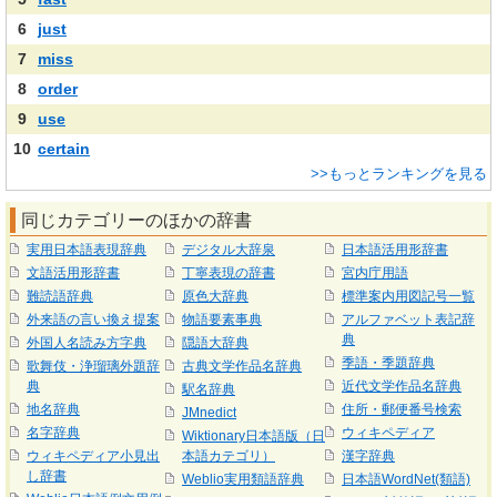
6
just
7
miss
8
order
9
use
10
certain
>>もっとランキングを見る
同じカテゴリーのほかの辞書
実用日本語表現辞典
デジタル大辞泉
日本語活用形辞書
文語活用形辞書
丁寧表現の辞書
宮内庁用語
難読語辞典
原色大辞典
標準案内用図記号一覧
外来語の言い換え提案
物語要素事典
アルファベット表記辞
典
外国人名読み方字典
隠語大辞典
季語・季題辞典
歌舞伎・浄瑠璃外題辞
古典文学作品名辞典
典
近代文学作品名辞典
駅名辞典
地名辞典
住所・郵便番号検索
JMnedict
名字辞典
ウィキペディア
Wiktionary日本語版（日
ウィキペディア小見出
本語カテゴリ）
漢字辞典
し辞書
Weblio実用類語辞典
日本語WordNet(類語)