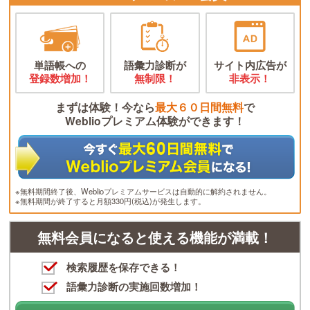
単語帳への
語彙力診断が
サイト内広告が
登録数増加！
無制限！
非表示！
まずは体験！今なら
最大６０日間無料
で
Weblioプレミアム体験ができます！
※無料期間終了後、Weblioプレミアムサービスは自動的に解約されません。
※無料期間が終了すると月額330円(税込)が発生します。
無料会員になると使える機能が満載！
検索履歴を保存できる！
語彙力診断の実施回数増加！