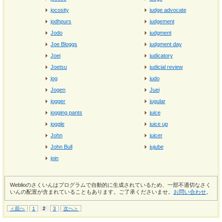
jocosity
judge advocate
jodhpurs
judgement
Jodo
judgment
Joe Bloggs
judgment day
Joei
judicatory
Joetsu
judicial review
jog
judo
Jogen
Juei
jogger
jugular
jogging pants
juice
joggle
juice up
John
juicer
John Bull
jujube
join
Weblioのさくいんはプログラムで自動的に生成されているため、一部不適切なさく
いんの配置が含まれていることもあります。ご了承くださいませ。
お問い合わせ
。
＜前へ
1
2
3
次へ＞