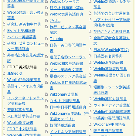
Weblio日本語例文用例
Weblioシソーラス
Weblio対義語・反対語
辞書
辞書
研究社 新和英中辞典
Weblio類語・言い換え
英語での言い方用例集
Weblio実用英語辞典
辞書
コア・セオリー英語表
JMdict
研究社 新英和中辞典
現(基本動詞)
旅行・ビジネス英会話
Eゲイト英和辞典
英語ことわざ教訓辞典
翻訳
ハイパー英語辞書
金融庁記者会見英語対
Tatoeba
研究社 英和コンピュー
訳
日英・英日専門用語辞
ター用語辞典
日本語WordNet(英和)
書
外務省記者会見英語対
日英固有名詞辞典
遺伝子名称シソーラス
訳
Weblio派生語辞書
Weblio和製英語辞書
EDR日英対訳辞書
Weblio英語表現辞典
メール英語例文辞書
JMnedict
Weblio英語言い回し辞
最強のスラング英会話
Weblio記号和英辞書
典
Weblio専門用語対訳辞
英語イディオム表現辞
場面別・シーン別英語
書
典
表現辞典
Wiktionary英語版
インターネットスラン
Weblio英和対訳辞書
白水社 中国語辞典
グ英和辞典
ウィキペディア英語版
日中中日専門用語辞典
斎藤和英大辞典
Weblio中国語翻訳辞書
Wiktionary日本語版（中
人口統計学英英辞書
中英英中専門用語辞典
国語カテゴリ）
Weblio例文辞書
Wiktionary中国語版
韓国語単語辞書
EDR日中対訳辞書
韓日専門用語辞書
インドネシア語翻訳辞
Weblio中日対訳辞書