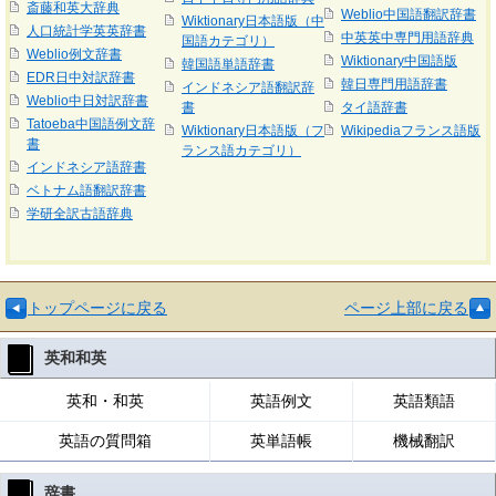
斎藤和英大辞典
Weblio中国語翻訳辞書
Wiktionary日本語版（中
人口統計学英英辞書
中英英中専門用語辞典
国語カテゴリ）
Weblio例文辞書
Wiktionary中国語版
韓国語単語辞書
EDR日中対訳辞書
韓日専門用語辞書
インドネシア語翻訳辞
Weblio中日対訳辞書
書
タイ語辞書
Tatoeba中国語例文辞
Wiktionary日本語版（フ
Wikipediaフランス語版
書
ランス語カテゴリ）
インドネシア語辞書
ベトナム語翻訳辞書
学研全訳古語辞典
トップページに戻る
ページ上部に戻る
英和和英
英和・和英
英語例文
英語類語
英語の質問箱
英単語帳
機械翻訳
辞書