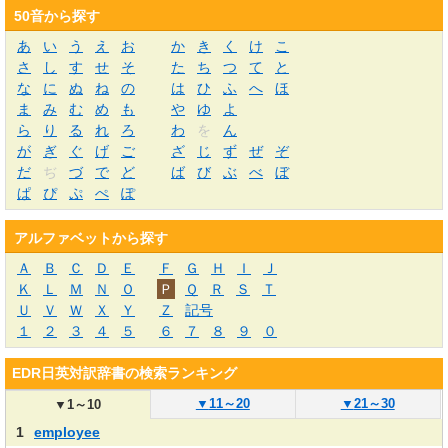
50音から探す
あ
い
う
え
お
か
き
く
け
こ
さ
し
す
せ
そ
た
ち
つ
て
と
な
に
ぬ
ね
の
は
ひ
ふ
へ
ほ
ま
み
む
め
も
や
ゆ
よ
ら
り
る
れ
ろ
わ
を
ん
が
ぎ
ぐ
げ
ご
ざ
じ
ず
ぜ
ぞ
だ
ぢ
づ
で
ど
ば
び
ぶ
べ
ぼ
ぱ
ぴ
ぷ
ぺ
ぽ
アルファベットから探す
Ａ
Ｂ
Ｃ
Ｄ
Ｅ
Ｆ
Ｇ
Ｈ
Ｉ
Ｊ
Ｋ
Ｌ
Ｍ
Ｎ
Ｏ
Ｐ
Ｑ
Ｒ
Ｓ
Ｔ
Ｕ
Ｖ
Ｗ
Ｘ
Ｙ
Ｚ
記号
１
２
３
４
５
６
７
８
９
０
EDR日英対訳辞書の検索ランキング
▼
11～20
▼
21～30
▼
1～10
1
employee