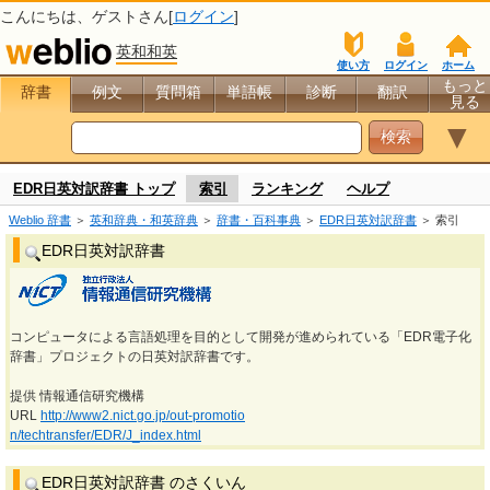
こんにちは、
ゲスト
さん[
ログイン
]
英和和英
使い方
ログイン
ホーム
もっと
辞書
例文
質問箱
単語帳
診断
翻訳
見る
▼
EDR日英対訳辞書 トップ
索引
ランキング
ヘルプ
Weblio 辞書
＞
英和辞典・和英辞典
＞
辞書・百科事典
＞
EDR日英対訳辞書
＞ 索引
EDR日英対訳辞書
コンピュータによる言語処理を目的として開発が進められている「EDR電子化
辞書」プロジェクトの日英対訳辞書です。
提供 情報通信研究機構
URL
http://www2.nict.go.jp/out-promotio
n/techtransfer/EDR/J_index.html
EDR日英対訳辞書 のさくいん