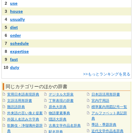
2
use
3
house
4
usually
5
diet
6
order
7
schedule
8
expertise
9
fast
10
duty
>>もっとランキングを見る
同じカテゴリーのほかの辞書
実用日本語表現辞典
デジタル大辞泉
日本語活用形辞書
文語活用形辞書
丁寧表現の辞書
宮内庁用語
難読語辞典
原色大辞典
標準案内用図記号一覧
外来語の言い換え提案
物語要素事典
アルファベット表記辞
典
外国人名読み方字典
隠語大辞典
季語・季題辞典
歌舞伎・浄瑠璃外題辞
古典文学作品名辞典
典
近代文学作品名辞典
駅名辞典