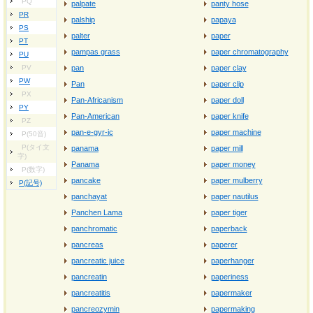
PQ
palpate
panty hose
PR
palship
papaya
PS
palter
paper
PT
pampas grass
paper chromatography
PU
PV
pan
paper clay
PW
Pan
paper clip
PX
Pan-Africanism
paper doll
PY
Pan-American
paper knife
PZ
pan-e-gyr-ic
paper machine
P(50音)
P(タイ文
panama
paper mill
字)
Panama
paper money
P(数字)
pancake
paper mulberry
P(記号)
panchayat
paper nautilus
Panchen Lama
paper tiger
panchromatic
paperback
pancreas
paperer
pancreatic juice
paperhanger
pancreatin
paperiness
pancreatitis
papermaker
pancreozymin
papermaking