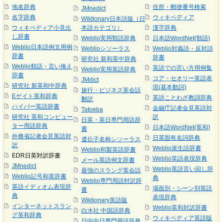
地名辞典
住所・郵便番号検索
JMnedict
名字辞典
ウィキペディア
Wiktionary日本語版（日
ウィキペディア小見出
本語カテゴリ）
漢字辞典
し辞書
Weblio実用類語辞典
日本語WordNet(類語)
Weblio日本語例文用例
Weblioシソーラス
Weblio対義語・反対語
辞書
辞書
研究社 新和英中辞典
Weblio類語・言い換え
英語での言い方用例集
Weblio実用英語辞典
辞書
コア・セオリー英語表
JMdict
研究社 新英和中辞典
現(基本動詞)
旅行・ビジネス英会話
Eゲイト英和辞典
英語ことわざ教訓辞典
翻訳
ハイパー英語辞書
金融庁記者会見英語対
Tatoeba
研究社 英和コンピュー
訳
日英・英日専門用語辞
ター用語辞典
日本語WordNet(英和)
書
外務省記者会見英語対
日英固有名詞辞典
遺伝子名称シソーラス
訳
Weblio派生語辞書
Weblio和製英語辞書
EDR日英対訳辞書
Weblio英語表現辞典
メール英語例文辞書
JMnedict
Weblio英語言い回し辞
最強のスラング英会話
Weblio記号和英辞書
典
Weblio専門用語対訳辞
英語イディオム表現辞
場面別・シーン別英語
書
典
表現辞典
Wiktionary英語版
インターネットスラン
Weblio英和対訳辞書
白水社 中国語辞典
グ英和辞典
ウィキペディア英語版
日中中日専門用語辞典