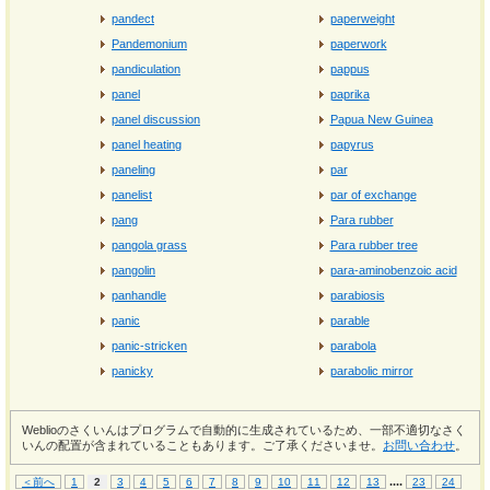
pandect
paperweight
Pandemonium
paperwork
pandiculation
pappus
panel
paprika
panel discussion
Papua New Guinea
panel heating
papyrus
paneling
par
panelist
par of exchange
pang
Para rubber
pangola grass
Para rubber tree
pangolin
para-aminobenzoic acid
panhandle
parabiosis
panic
parable
panic-stricken
parabola
panicky
parabolic mirror
Weblioのさくいんはプログラムで自動的に生成されているため、一部不適切なさく
いんの配置が含まれていることもあります。ご了承くださいませ。
お問い合わせ
。
...
.
＜前へ
1
2
3
4
5
6
7
8
9
10
11
12
13
23
24