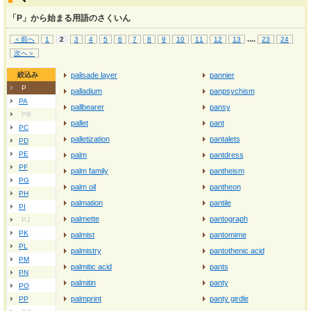
「P」から始まる用語のさくいん
...
.
＜前へ
1
2
3
4
5
6
7
8
9
10
11
12
13
23
24
次へ＞
絞込み
palisade layer
pannier
P
palladium
panpsychism
PA
pallbearer
pansy
PB
pallet
pant
PC
palletization
pantalets
PD
PE
palm
pantdress
PF
palm family
pantheism
PG
palm oil
pantheon
PH
palmation
pantile
PI
palmette
pantograph
PJ
PK
palmist
pantomime
PL
palmistry
pantothenic acid
PM
palmitic acid
pants
PN
palmitin
panty
PO
palmprint
panty girdle
PP