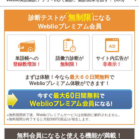
無制限
診断テストが
になる
Weblioプレミアム会員
単語帳への
語彙力診断が
サイト内広告が
登録数増加！
無制限！
非表示！
まずは体験！今なら
最大６０日間無料
で
Weblioプレミアム体験ができます！
※無料期間終了後、Weblioプレミアムサービスは自動的に解約されません。
※無料期間が終了すると月額330円(税込)が発生します。
無料会員になると使える機能が満載！