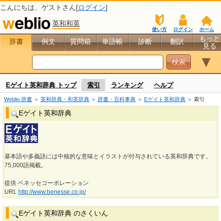
こんにちは、
ゲスト
さん[
ログイン
]
英和和英
使い方
ログイン
ホーム
もっと
辞書
例文
質問箱
単語帳
診断
翻訳
見る
▼
Eゲイト英和辞典 トップ
索引
ランキング
ヘルプ
Weblio 辞書
＞
英和辞典・和英辞典
＞
辞書・百科事典
＞
Eゲイト英和辞典
＞ 索引
Eゲイト英和辞典
基本語や多義語には中核的な意味とイラストが付与されている英和辞典です。
75,000語掲載。
提供 ベネッセコーポレーション
URL
http://www.benesse.co.jp/
Eゲイト英和辞典 のさくいん