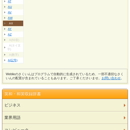
AT
AU
AV
AW
AX
AY
AZ
A(50音)
A(タイ文
字)
A(数字)
A(記号)
Weblioのさくいんはプログラムで自動的に生成されているため、一部不適切なさく
いんの配置が含まれていることもあります。ご了承くださいませ。
お問い合わせ
。
英和・和英収録辞書
ビジネス
業界用語