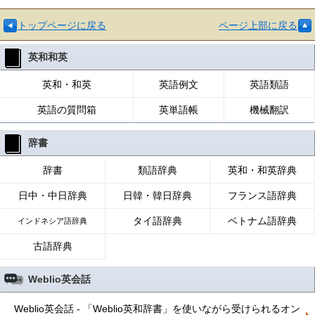
トップページに戻る
ページ上部に戻る
英和和英
英和・和英
英語例文
英語類語
英語の質問箱
英単語帳
機械翻訳
辞書
辞書
類語辞典
英和・和英辞典
日中・中日辞典
日韓・韓日辞典
フランス語辞典
タイ語辞典
ベトナム語辞典
インドネシア語辞典
古語辞典
Weblio英会話
Weblio英会話 - 「Weblio英和辞書」を使いながら受けられるオン