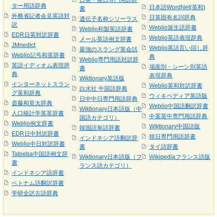
日英・英日専門用語辞
ター用語辞典
日本語WordNet(英和)
書
外務省記者会見英語対
日英固有名詞辞典
遺伝子名称シソーラス
訳
Weblio派生語辞書
Weblio和製英語辞書
EDR日英対訳辞書
Weblio英語表現辞典
メール英語例文辞書
JMnedict
Weblio英語言い回し辞
最強のスラング英会話
Weblio記号和英辞書
典
Weblio専門用語対訳辞
英語イディオム表現辞
場面別・シーン別英語
書
典
表現辞典
Wiktionary英語版
インターネットスラン
Weblio英和対訳辞書
白水社 中国語辞典
グ英和辞典
ウィキペディア英語版
日中中日専門用語辞典
斎藤和英大辞典
Weblio中国語翻訳辞書
Wiktionary日本語版（中
人口統計学英英辞書
中英英中専門用語辞典
国語カテゴリ）
Weblio例文辞書
Wiktionary中国語版
韓国語単語辞書
EDR日中対訳辞書
韓日専門用語辞書
インドネシア語翻訳辞
Weblio中日対訳辞書
書
タイ語辞書
Tatoeba中国語例文辞
Wiktionary日本語版（フ
Wikipediaフランス語版
書
ランス語カテゴリ）
インドネシア語辞書
ベトナム語翻訳辞書
学研全訳古語辞典