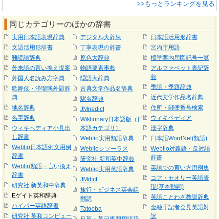
>>もっとランキングを見る
同じカテゴリーのほかの辞書
実用日本語表現辞典
デジタル大辞泉
日本語活用形辞書
文語活用形辞書
丁寧表現の辞書
宮内庁用語
難読語辞典
原色大辞典
標準案内用図記号一覧
外来語の言い換え提案
物語要素事典
アルファベット表記辞
典
外国人名読み方字典
隠語大辞典
季語・季題辞典
歌舞伎・浄瑠璃外題辞
古典文学作品名辞典
典
近代文学作品名辞典
駅名辞典
地名辞典
住所・郵便番号検索
JMnedict
名字辞典
ウィキペディア
Wiktionary日本語版（日
ウィキペディア小見出
本語カテゴリ）
漢字辞典
し辞書
Weblio実用類語辞典
日本語WordNet(類語)
Weblio日本語例文用例
Weblioシソーラス
Weblio対義語・反対語
辞書
辞書
研究社 新和英中辞典
Weblio類語・言い換え
英語での言い方用例集
Weblio実用英語辞典
辞書
コア・セオリー英語表
JMdict
研究社 新英和中辞典
現(基本動詞)
旅行・ビジネス英会話
Eゲイト英和辞典
英語ことわざ教訓辞典
翻訳
ハイパー英語辞書
金融庁記者会見英語対
Tatoeba
研究社 英和コンピュー
訳