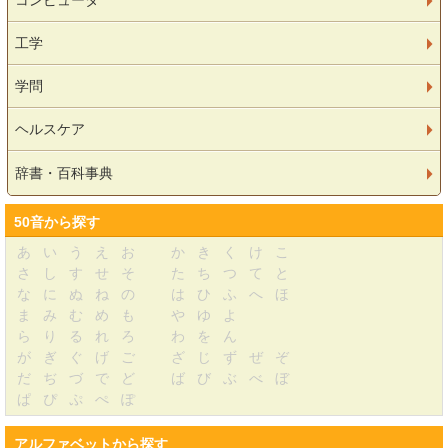
コンピュータ
工学
学問
ヘルスケア
辞書・百科事典
50音から探す
あ
い
う
え
お
か
き
く
け
こ
さ
し
す
せ
そ
た
ち
つ
て
と
な
に
ぬ
ね
の
は
ひ
ふ
へ
ほ
ま
み
む
め
も
や
ゆ
よ
ら
り
る
れ
ろ
わ
を
ん
が
ぎ
ぐ
げ
ご
ざ
じ
ず
ぜ
ぞ
だ
ぢ
づ
で
ど
ば
び
ぶ
べ
ぼ
ぱ
ぴ
ぷ
ぺ
ぽ
アルファベットから探す