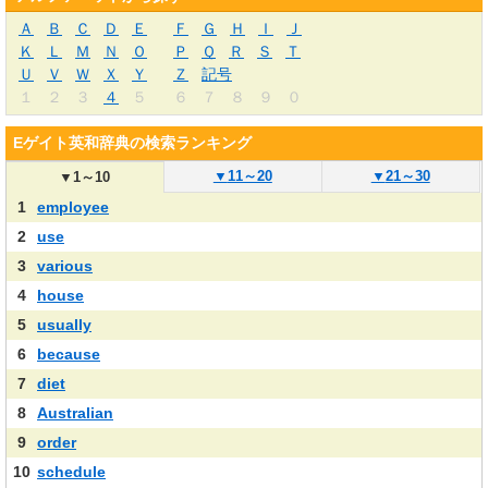
Ａ
Ｂ
Ｃ
Ｄ
Ｅ
Ｆ
Ｇ
Ｈ
Ｉ
Ｊ
Ｋ
Ｌ
Ｍ
Ｎ
Ｏ
Ｐ
Ｑ
Ｒ
Ｓ
Ｔ
Ｕ
Ｖ
Ｗ
Ｘ
Ｙ
Ｚ
記号
１
２
３
４
５
６
７
８
９
０
Eゲイト英和辞典の検索ランキング
▼
11～20
▼
21～30
▼
1～10
1
employee
2
use
3
various
4
house
5
usually
6
because
7
diet
8
Australian
9
order
10
schedule