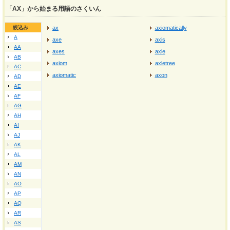
「AX」から始まる用語のさくいん
絞込み
ax
axiomatically
A
axe
axis
AA
axes
axle
AB
axiom
axletree
AC
axiomatic
axon
AD
AE
AF
AG
AH
AI
AJ
AK
AL
AM
AN
AO
AP
AQ
AR
AS