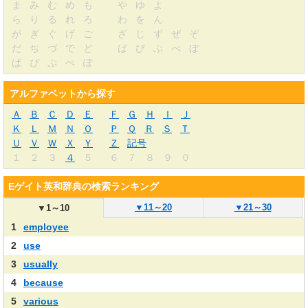
ま
み
む
め
も
や
ゆ
よ
ら
り
る
れ
ろ
わ
を
ん
が
ぎ
ぐ
げ
ご
ざ
じ
ず
ぜ
ぞ
だ
ぢ
づ
で
ど
ば
び
ぶ
べ
ぼ
ぱ
ぴ
ぷ
ぺ
ぽ
アルファベットから探す
Ａ
Ｂ
Ｃ
Ｄ
Ｅ
Ｆ
Ｇ
Ｈ
Ｉ
Ｊ
Ｋ
Ｌ
Ｍ
Ｎ
Ｏ
Ｐ
Ｑ
Ｒ
Ｓ
Ｔ
Ｕ
Ｖ
Ｗ
Ｘ
Ｙ
Ｚ
記号
１
２
３
４
５
６
７
８
９
０
Eゲイト英和辞典の検索ランキング
▼
11～20
▼
21～30
▼
1～10
1
employee
2
use
3
usually
4
because
5
various