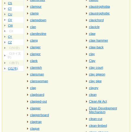
CS
clamour
claustrophobia
CT
clamp
claustrophobic
CU
CV
clampdown
clavichord
CW
clan
clavicle
CX
clandestine
claw
CY
clang
claw hammer
CZ
clanger
claw-back
C(50音)
C(タイ文
clangor
clay
字)
clank
Clay
C(数字)
clannish
clay court
C(記号)
clansman
clay pigeon
clanswoman
clay pipe
clap
clayey
clapboard
clean
clapped-out
Clean Air Act
clapper
Clean Development
Mechanism
clapperboard
clean-cut
claptrap
clean-limbed
claque