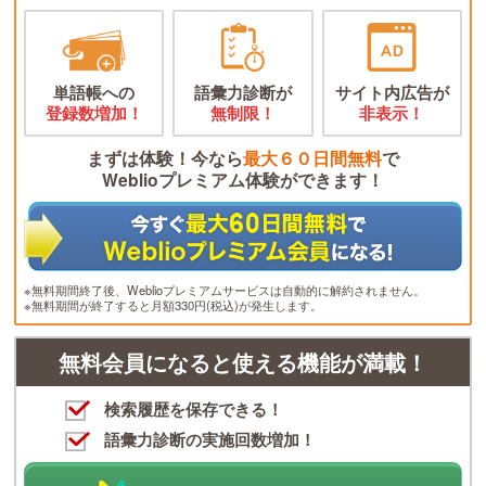
単語帳への
語彙力診断が
サイト内広告が
登録数増加！
無制限！
非表示！
まずは体験！今なら
最大６０日間無料
で
Weblioプレミアム体験ができます！
※無料期間終了後、Weblioプレミアムサービスは自動的に解約されません。
※無料期間が終了すると月額330円(税込)が発生します。
無料会員になると使える機能が満載！
検索履歴を保存できる！
語彙力診断の実施回数増加！