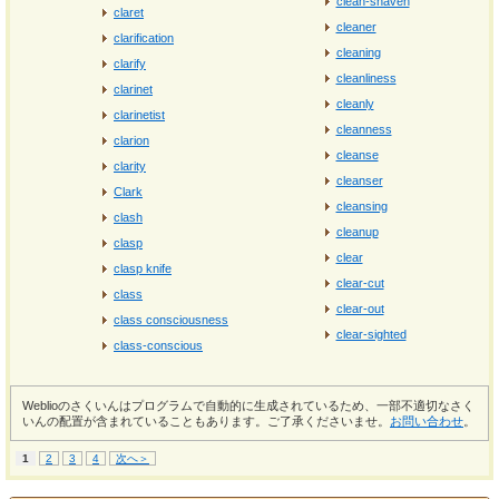
clean-shaven
claret
cleaner
clarification
cleaning
clarify
cleanliness
clarinet
cleanly
clarinetist
cleanness
clarion
cleanse
clarity
cleanser
Clark
cleansing
clash
cleanup
clasp
clear
clasp knife
clear-cut
class
clear-out
class consciousness
clear-sighted
class-conscious
Weblioのさくいんはプログラムで自動的に生成されているため、一部不適切なさく
いんの配置が含まれていることもあります。ご了承くださいませ。
お問い合わせ
。
1
2
3
4
次へ＞