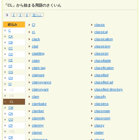
「CL」から始まる用語のさくいん
1
2
3
4
次へ＞
絞込み
Cl
classic
C
cl.
classical
CA
clack
classicalism
CB
clad
classicism
CC
cladding
classicist
CD
CE
claim
classifiable
CF
claim tag
classification
CG
claimant
classified
CH
clairvoyance
classified ad
CI
clairvoyant
classified directory
CJ
CK
clam
classify
CL
clambake
classless
CM
clamber
classmate
CN
clammily
classroom
CO
clammy
classy
CP
CQ
clamor
clatter
CR
clamorous
clause