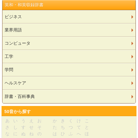
英和・和英収録辞書
ビジネス
業界用語
コンピュータ
工学
学問
ヘルスケア
辞書・百科事典
50音から探す
あ
い
う
え
お
か
き
く
け
こ
さ
し
す
せ
そ
た
ち
つ
て
と
な
に
ぬ
ね
の
は
ひ
ふ
へ
ほ