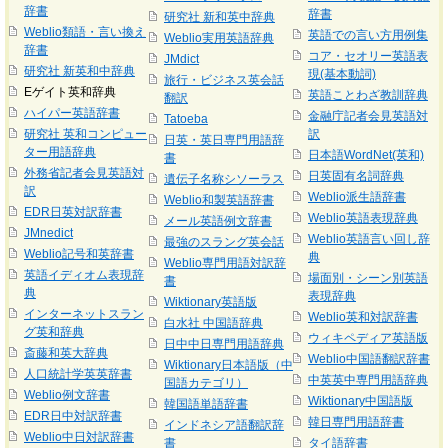
辞書
辞書
研究社 新和英中辞典
Weblio類語・言い換え
英語での言い方用例集
Weblio実用英語辞典
辞書
コア・セオリー英語表
JMdict
研究社 新英和中辞典
現(基本動詞)
旅行・ビジネス英会話
Eゲイト英和辞典
英語ことわざ教訓辞典
翻訳
ハイパー英語辞書
金融庁記者会見英語対
Tatoeba
研究社 英和コンピュー
訳
日英・英日専門用語辞
ター用語辞典
日本語WordNet(英和)
書
外務省記者会見英語対
日英固有名詞辞典
遺伝子名称シソーラス
訳
Weblio派生語辞書
Weblio和製英語辞書
EDR日英対訳辞書
Weblio英語表現辞典
メール英語例文辞書
JMnedict
Weblio英語言い回し辞
最強のスラング英会話
Weblio記号和英辞書
典
Weblio専門用語対訳辞
英語イディオム表現辞
場面別・シーン別英語
書
典
表現辞典
Wiktionary英語版
インターネットスラン
Weblio英和対訳辞書
白水社 中国語辞典
グ英和辞典
ウィキペディア英語版
日中中日専門用語辞典
斎藤和英大辞典
Weblio中国語翻訳辞書
Wiktionary日本語版（中
人口統計学英英辞書
中英英中専門用語辞典
国語カテゴリ）
Weblio例文辞書
Wiktionary中国語版
韓国語単語辞書
EDR日中対訳辞書
韓日専門用語辞書
インドネシア語翻訳辞
Weblio中日対訳辞書
書
タイ語辞書