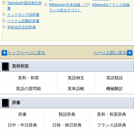
Tatoeba中国語例文辞
Wiktionary日本語版（フ
Wikipediaフランス語版
書
ランス語カテゴリ）
インドネシア語辞書
ベトナム語翻訳辞書
学研全訳古語辞典
トップページに戻る
ページ上部に戻る
英和和英
英和・和英
英語例文
英語類語
英語の質問箱
英単語帳
機械翻訳
辞書
辞書
類語辞典
英和・和英辞典
日中・中日辞典
日韓・韓日辞典
フランス語辞典