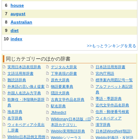
6
house
7
august
8
Australian
9
diet
10
index
>>もっとランキングを見る
同じカテゴリーのほかの辞書
実用日本語表現辞典
デジタル大辞泉
日本語活用形辞書
文語活用形辞書
丁寧表現の辞書
宮内庁用語
難読語辞典
原色大辞典
標準案内用図記号一覧
外来語の言い換え提案
物語要素事典
アルファベット表記辞
典
外国人名読み方字典
隠語大辞典
季語・季題辞典
歌舞伎・浄瑠璃外題辞
古典文学作品名辞典
典
近代文学作品名辞典
駅名辞典
地名辞典
住所・郵便番号検索
JMnedict
名字辞典
ウィキペディア
Wiktionary日本語版（日
ウィキペディア小見出
本語カテゴリ）
漢字辞典
し辞書
Weblio実用類語辞典
日本語WordNet(類語)
Weblio日本語例文用例
Weblioシソーラス
Weblio対義語・反対語