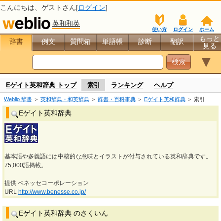
こんにちは、
ゲスト
さん[
ログイン
]
英和和英
使い方
ログイン
ホーム
もっと
辞書
例文
質問箱
単語帳
診断
翻訳
見る
▼
Eゲイト英和辞典 トップ
索引
ランキング
ヘルプ
Weblio 辞書
＞
英和辞典・和英辞典
＞
辞書・百科事典
＞
Eゲイト英和辞典
＞ 索引
Eゲイト英和辞典
基本語や多義語には中核的な意味とイラストが付与されている英和辞典です。
75,000語掲載。
提供 ベネッセコーポレーション
URL
http://www.benesse.co.jp/
Eゲイト英和辞典 のさくいん