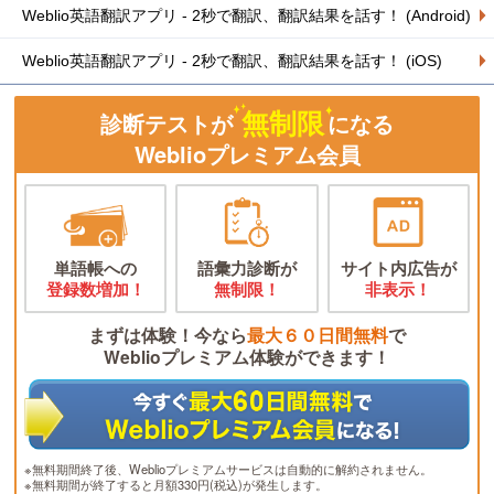
Weblio英語翻訳アプリ - 2秒で翻訳、翻訳結果を話す！ (Android)
Weblio英語翻訳アプリ - 2秒で翻訳、翻訳結果を話す！ (iOS)
無制限
診断テストが
になる
Weblioプレミアム会員
単語帳への
語彙力診断が
サイト内広告が
登録数増加！
無制限！
非表示！
まずは体験！今なら
最大６０日間無料
で
Weblioプレミアム体験ができます！
※無料期間終了後、Weblioプレミアムサービスは自動的に解約されません。
※無料期間が終了すると月額330円(税込)が発生します。