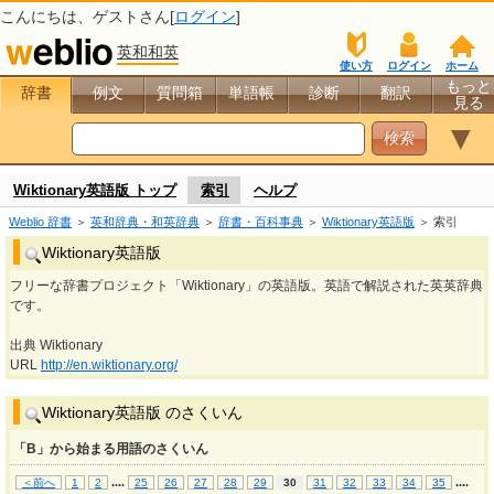
こんにちは、
ゲスト
さん[
ログイン
]
英和和英
使い方
ログイン
ホーム
もっと
辞書
例文
質問箱
単語帳
診断
翻訳
見る
▼
Wiktionary英語版 トップ
索引
ヘルプ
Weblio 辞書
＞
英和辞典・和英辞典
＞
辞書・百科事典
＞
Wiktionary英語版
＞ 索引
Wiktionary英語版
フリーな辞書プロジェクト「Wiktionary」の英語版。英語で解説された英英辞典
です。
出典 Wiktionary
URL
http://en.wiktionary.org/
Wiktionary英語版 のさくいん
「B」から始まる用語のさくいん
...
.
...
.
＜前へ
1
2
25
26
27
28
29
30
31
32
33
34
35