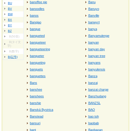
banoffee pie
Banu
BU
BV
banoodles
Banuyo
BW
banos
Banville
BX
Banqiao
banwyrt
BY
banque
banya
BZ
banqueted
Banyamulenge
B(50音)
B(タイ文
banqueteer
banyan
字)
banqueteering
banyan day
B(数字)
banqueter
banyan tree
B(記号)
banqueting
banyans
banquets
banyulensis
banquettes
Banza
Bans
banzai
banshee
banzai charge
banshees
Banzhudang
banshie
BANZSL
Banská Bystrica
BAO
Banstead
bao toh
bansuri
baobab
bant
Baobaoan