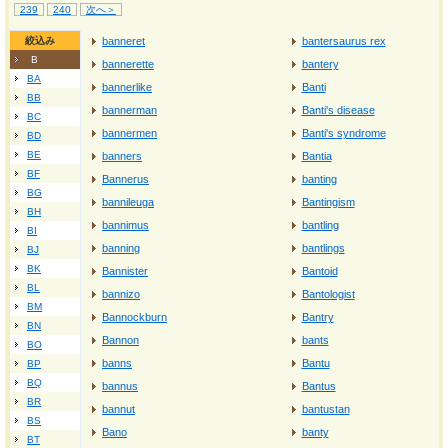
239
240
次へ＞
絞込み
banneret
bantersaurus rex
B
bannerette
bantery
BA
bannerlike
Banti
BB
bannerman
Banti's disease
BC
bannermen
Banti's syndrome
BD
BE
banners
Bantia
BF
Bannerus
banting
BG
bannileuga
Bantingism
BH
bannimus
bantling
BI
banning
bantlings
BJ
BK
Bannister
Bantoid
BL
bannizo
Bantologist
BM
Bannockburn
Bantry
BN
Bannon
bants
BO
banns
Bantu
BP
BQ
bannus
Bantus
BR
bannut
bantustan
BS
Bano
banty
BT