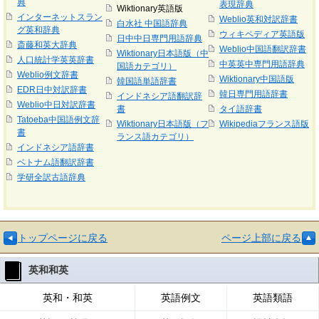
典
表現辞典
Wiktionary英語版
インターネットスラン
Weblio英和対訳辞書
白水社 中国語辞典
グ英和辞典
ウィキペディア英語版
日中中日専門用語辞典
斎藤和英大辞典
Weblio中国語翻訳辞書
Wiktionary日本語版（中
人口統計学英英辞書
中英英中専門用語辞典
国語カテゴリ）
Weblio例文辞書
Wiktionary中国語版
韓国語単語辞書
EDR日中対訳辞書
韓日専門用語辞書
インドネシア語翻訳辞
Weblio中日対訳辞書
書
タイ語辞書
Tatoeba中国語例文辞
Wiktionary日本語版（フ
Wikipediaフランス語版
書
ランス語カテゴリ）
インドネシア語辞書
ベトナム語翻訳辞書
学研全訳古語辞典
トップページに戻る
ページ上部に戻る
英和和英
英和・和英
英語例文
英語類語