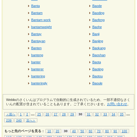
Banta
Baode
Bantam
Baoding
Bantam work
Baofeng
bantamweight
Baohe
Bantay
Baoji
Bantayan
Baojing
Banten
Baokang
banteng
Baoshan
banter
Baota
banterer
Baoting
bantering
Baotou
banteringly
Baoule
Weblioのさくいんはプログラムで自動的に生成されているため、一部不適切なさく
いんの配置が含まれていることもあります。ご了承くださいませ。
お問い合わせ
。
...
.
...
.
＜前へ
1
2
25
26
27
28
29
30
31
32
33
34
35
239
240
次へ＞
もっと先のページを見る：
10
20
30
40
50
60
70
80
90
100