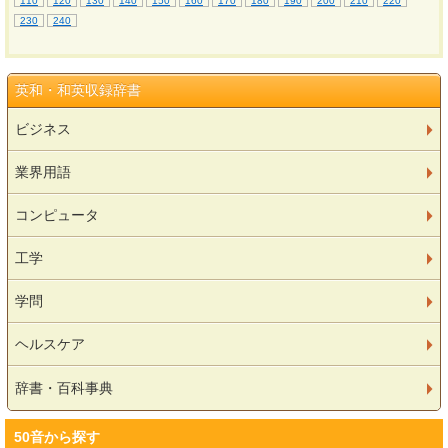
110
120
130
140
150
160
170
180
190
200
210
220
230
240
英和・和英収録辞書
ビジネス
業界用語
コンピュータ
工学
学問
ヘルスケア
辞書・百科事典
50音から探す