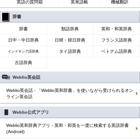
英語の質問箱
英単語帳
機械翻訳
辞書
辞書
類語辞典
英和・和英辞典
日中・中日辞典
日韓・韓日辞典
フランス語辞典
タイ語辞典
ベトナム語辞典
インドネシア語辞典
古語辞典
Weblio英会話
Weblio英会話 - 「Weblio英和辞書」を使いながら受けられるオン
ライン英会話
Weblio公式アプリ
Weblio英和辞典アプリ - 英和・和英を一度に検索する英語辞書
(Android)