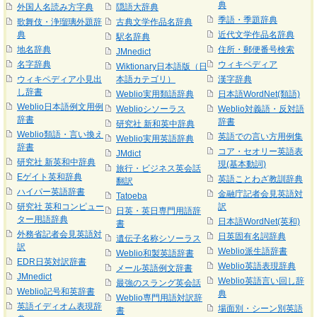
典
外国人名読み方字典
隠語大辞典
季語・季題辞典
歌舞伎・浄瑠璃外題辞
古典文学作品名辞典
典
近代文学作品名辞典
駅名辞典
地名辞典
住所・郵便番号検索
JMnedict
名字辞典
ウィキペディア
Wiktionary日本語版（日
ウィキペディア小見出
本語カテゴリ）
漢字辞典
し辞書
Weblio実用類語辞典
日本語WordNet(類語)
Weblio日本語例文用例
Weblioシソーラス
Weblio対義語・反対語
辞書
辞書
研究社 新和英中辞典
Weblio類語・言い換え
英語での言い方用例集
Weblio実用英語辞典
辞書
コア・セオリー英語表
JMdict
研究社 新英和中辞典
現(基本動詞)
旅行・ビジネス英会話
Eゲイト英和辞典
英語ことわざ教訓辞典
翻訳
ハイパー英語辞書
金融庁記者会見英語対
Tatoeba
研究社 英和コンピュー
訳
日英・英日専門用語辞
ター用語辞典
日本語WordNet(英和)
書
外務省記者会見英語対
日英固有名詞辞典
遺伝子名称シソーラス
訳
Weblio派生語辞書
Weblio和製英語辞書
EDR日英対訳辞書
Weblio英語表現辞典
メール英語例文辞書
JMnedict
Weblio英語言い回し辞
最強のスラング英会話
Weblio記号和英辞書
典
Weblio専門用語対訳辞
英語イディオム表現辞
場面別・シーン別英語
書