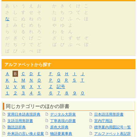
あ
い
う
え
お
か
き
く
け
こ
さ
し
す
せ
そ
た
ち
つ
て
と
な
に
ぬ
ね
の
は
ひ
ふ
へ
ほ
ま
み
む
め
も
や
ゆ
よ
ら
り
る
れ
ろ
わ
を
ん
が
ぎ
ぐ
げ
ご
ざ
じ
ず
ぜ
ぞ
だ
ぢ
づ
で
ど
ば
び
ぶ
べ
ぼ
ぱ
ぴ
ぷ
ぺ
ぽ
アルファベットから探す
Ａ
Ｂ
Ｃ
Ｄ
Ｅ
Ｆ
Ｇ
Ｈ
Ｉ
Ｊ
Ｋ
Ｌ
Ｍ
Ｎ
Ｏ
Ｐ
Ｑ
Ｒ
Ｓ
Ｔ
Ｕ
Ｖ
Ｗ
Ｘ
Ｙ
Ｚ
記号
１
２
３
４
５
６
７
８
９
０
同じカテゴリーのほかの辞書
実用日本語表現辞典
デジタル大辞泉
日本語活用形辞書
文語活用形辞書
丁寧表現の辞書
宮内庁用語
難読語辞典
原色大辞典
標準案内用図記号一覧
外来語の言い換え提案
物語要素事典
アルファベット表記辞