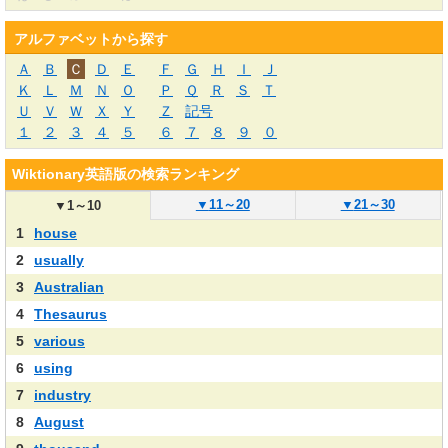
アルファベットから探す
Ａ
Ｂ
Ｃ
Ｄ
Ｅ
Ｆ
Ｇ
Ｈ
Ｉ
Ｊ
Ｋ
Ｌ
Ｍ
Ｎ
Ｏ
Ｐ
Ｑ
Ｒ
Ｓ
Ｔ
Ｕ
Ｖ
Ｗ
Ｘ
Ｙ
Ｚ
記号
１
２
３
４
５
６
７
８
９
０
Wiktionary英語版の検索ランキング
▼
11～20
▼
21～30
▼
1～10
1
house
2
usually
3
Australian
4
Thesaurus
5
various
6
using
7
industry
8
August