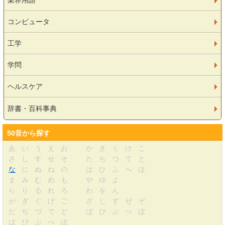
業界用語
コンピュータ
工学
学問
ヘルスケア
辞書・百科事典
50音から探す
あ
い
う
え
お
か
き
く
け
こ
さ
し
す
せ
そ
た
ち
つ
て
と
な
に
ぬ
ね
の
は
ひ
ふ
へ
ほ
ま
み
む
め
も
や
ゆ
よ
ら
り
る
れ
ろ
わ
を
ん
が
ぎ
ぐ
げ
ご
ざ
じ
ず
ぜ
ぞ
だ
ぢ
づ
で
ど
ば
び
ぶ
べ
ぼ
ぱ
ぴ
ぷ
ぺ
ぽ