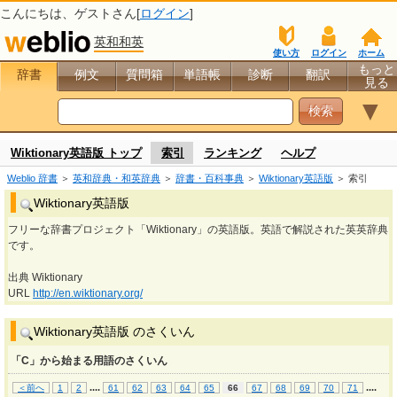
こんにちは、
ゲスト
さん[
ログイン
]
英和和英
使い方
ログイン
ホーム
もっと
辞書
例文
質問箱
単語帳
診断
翻訳
見る
▼
Wiktionary英語版 トップ
索引
ランキング
ヘルプ
Weblio 辞書
＞
英和辞典・和英辞典
＞
辞書・百科事典
＞
Wiktionary英語版
＞ 索引
Wiktionary英語版
フリーな辞書プロジェクト「Wiktionary」の英語版。英語で解説された英英辞典
です。
出典 Wiktionary
URL
http://en.wiktionary.org/
Wiktionary英語版 のさくいん
「C」から始まる用語のさくいん
...
.
...
.
＜前へ
1
2
61
62
63
64
65
66
67
68
69
70
71