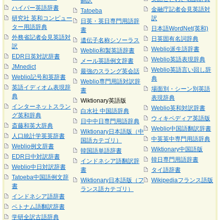
翻訳
ハイパー英語辞書
金融庁記者会見英語対
Tatoeba
研究社 英和コンピュー
訳
日英・英日専門用語辞
ター用語辞典
日本語WordNet(英和)
書
外務省記者会見英語対
日英固有名詞辞典
遺伝子名称シソーラス
訳
Weblio派生語辞書
Weblio和製英語辞書
EDR日英対訳辞書
Weblio英語表現辞典
メール英語例文辞書
JMnedict
Weblio英語言い回し辞
最強のスラング英会話
Weblio記号和英辞書
典
Weblio専門用語対訳辞
英語イディオム表現辞
場面別・シーン別英語
書
典
表現辞典
Wiktionary英語版
インターネットスラン
Weblio英和対訳辞書
白水社 中国語辞典
グ英和辞典
ウィキペディア英語版
日中中日専門用語辞典
斎藤和英大辞典
Weblio中国語翻訳辞書
Wiktionary日本語版（中
人口統計学英英辞書
中英英中専門用語辞典
国語カテゴリ）
Weblio例文辞書
Wiktionary中国語版
韓国語単語辞書
EDR日中対訳辞書
韓日専門用語辞書
インドネシア語翻訳辞
Weblio中日対訳辞書
書
タイ語辞書
Tatoeba中国語例文辞
Wiktionary日本語版（フ
Wikipediaフランス語版
書
ランス語カテゴリ）
インドネシア語辞書
ベトナム語翻訳辞書
学研全訳古語辞典