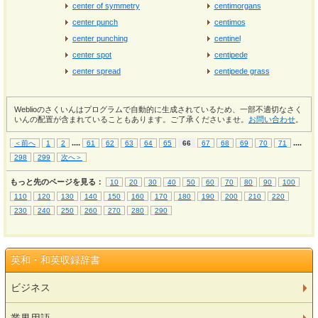
center of symmetry
centimorgans
center punch
centimos
center punching
centinel
center spot
centipede
center spread
centipede grass
Weblioのさくいんはプログラムで自動的に生成されているため、一部不適切なさく
いんの配置が含まれていることもあります。ご了承くださいませ。
お問い合わせ
。
...
.
...
.
＜前へ
1
2
61
62
63
64
65
66
67
68
69
70
71
298
299
次へ＞
もっと先のページを見る：
10
20
30
40
50
60
70
80
90
100
110
120
130
140
150
160
170
180
190
200
210
220
230
240
250
260
270
280
290
英和・和英収録辞書
ビジネス