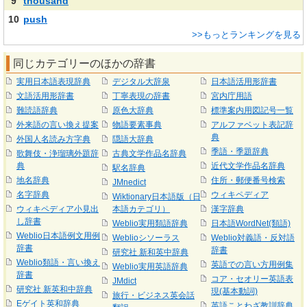
9
thousand
10
push
>>もっとランキングを見る
同じカテゴリーのほかの辞書
実用日本語表現辞典
デジタル大辞泉
日本語活用形辞書
文語活用形辞書
丁寧表現の辞書
宮内庁用語
難読語辞典
原色大辞典
標準案内用図記号一覧
外来語の言い換え提案
物語要素事典
アルファベット表記辞
典
外国人名読み方字典
隠語大辞典
季語・季題辞典
歌舞伎・浄瑠璃外題辞
古典文学作品名辞典
典
近代文学作品名辞典
駅名辞典
地名辞典
住所・郵便番号検索
JMnedict
名字辞典
ウィキペディア
Wiktionary日本語版（日
ウィキペディア小見出
本語カテゴリ）
漢字辞典
し辞書
Weblio実用類語辞典
日本語WordNet(類語)
Weblio日本語例文用例
Weblioシソーラス
Weblio対義語・反対語
辞書
辞書
研究社 新和英中辞典
Weblio類語・言い換え
英語での言い方用例集
Weblio実用英語辞典
辞書
コア・セオリー英語表
JMdict
研究社 新英和中辞典
現(基本動詞)
旅行・ビジネス英会話
Eゲイト英和辞典
英語ことわざ教訓辞典