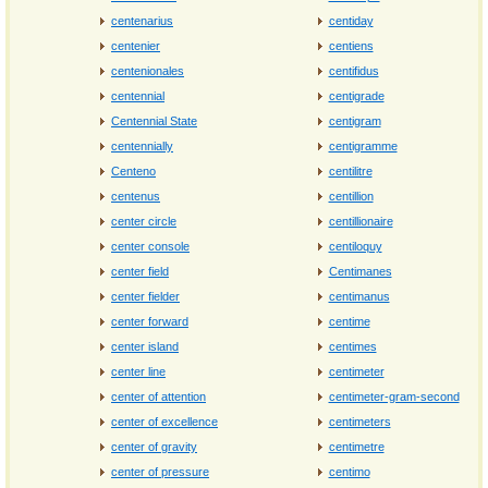
centenarius
centiday
centenier
centiens
centenionales
centifidus
centennial
centigrade
Centennial State
centigram
centennially
centigramme
Centeno
centilitre
centenus
centillion
center circle
centillionaire
center console
centiloquy
center field
Centimanes
center fielder
centimanus
center forward
centime
center island
centimes
center line
centimeter
center of attention
centimeter-gram-second
center of excellence
centimeters
center of gravity
centimetre
center of pressure
centimo