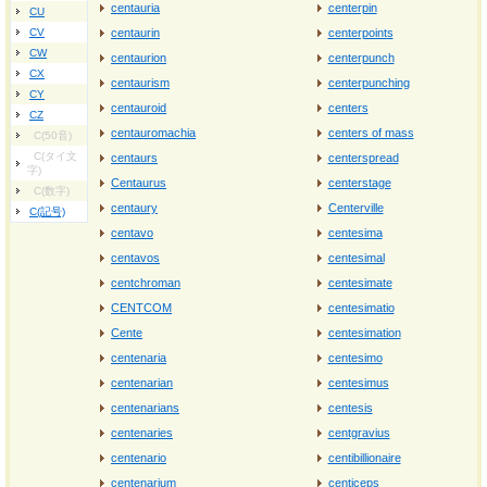
centauria
centerpin
CU
CV
centaurin
centerpoints
CW
centaurion
centerpunch
CX
centaurism
centerpunching
CY
centauroid
centers
CZ
centauromachia
centers of mass
C(50音)
C(タイ文
centaurs
centerspread
字)
Centaurus
centerstage
C(数字)
centaury
Centerville
C(記号)
centavo
centesima
centavos
centesimal
centchroman
centesimate
CENTCOM
centesimatio
Cente
centesimation
centenaria
centesimo
centenarian
centesimus
centenarians
centesis
centenaries
centgravius
centenario
centibillionaire
centenarium
centiceps