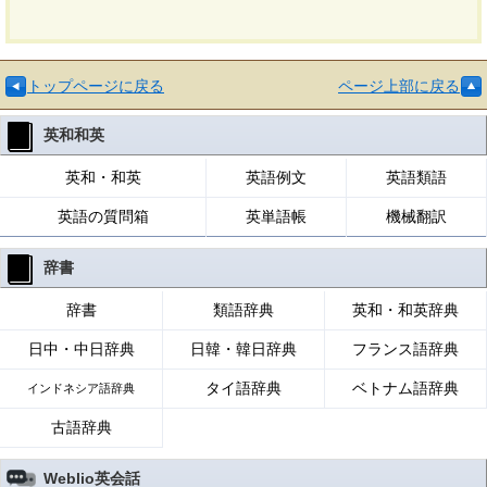
トップページに戻る
ページ上部に戻る
英和和英
英和・和英
英語例文
英語類語
英語の質問箱
英単語帳
機械翻訳
辞書
辞書
類語辞典
英和・和英辞典
日中・中日辞典
日韓・韓日辞典
フランス語辞典
タイ語辞典
ベトナム語辞典
インドネシア語辞典
古語辞典
Weblio英会話