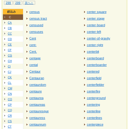
298
299
次へ＞
絞込み
census
center square
C
census tract
center stage
CA
censused
center-board
CB
censuses
center-left
CC
Cent
center-of-gravity
CD
CE
cent-
center-right
CF
Cent.
centerbit
CG
centage
centerboard
CH
cental
centerboarder
CI
Centaur
centered
CJ
CK
Centauran
centerfield
CL
centaurdom
centerfielder
CM
centaure
centerfire
CN
centaurea
centerground
CO
centaureas
centering
CP
CQ
centauresque
centerline
CR
centauress
centerlines
CS
centaureum
centerpiece
CT