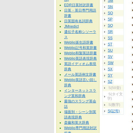
SM
EDR日英対訳辞書
SN
日英・英日専門用語
SO
辞書
SP
日英固有名詞辞典
SQ
JMnedict
遺伝子名称シソーラ
SR
ス
SS
Weblio派生語辞書
ST
Weblio記号和英辞書
SU
Weblio和製英語辞書
SV
Weblio英語表現辞典
SW
英語イディオム表現
辞典
SX
メール英語例文辞書
SY
Weblio英語言い回し
SZ
辞典
S(50音)
インターネットスラ
S(タイ文
ング英和辞典
字)
最強のスラング英会
S(数字)
話
S(記号)
場面別・シーン別英
語表現辞典
斎藤和英大辞典
Weblio専門用語対訳