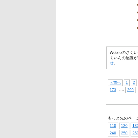
Weblioの
くいんの配置が
せ
。
＜前へ
1
2
...
.
173
299
もっと先のペー
110
120
13
240
250
26