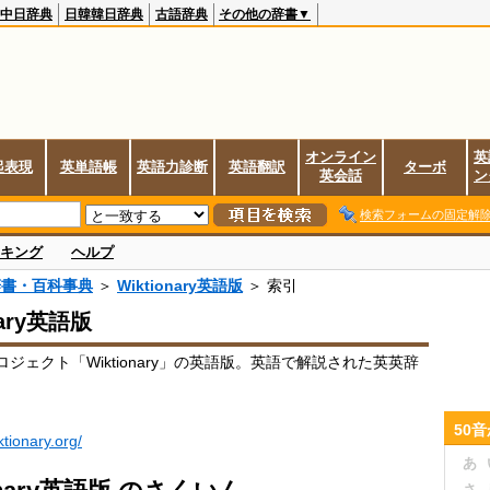
中日辞典
日韓韓日辞典
古語辞典
その他の辞書▼
オンライン
英
起表現
英単語帳
英語力診断
英語翻訳
ターボ
英会話
ン
検索フォームの固定解
キング
ヘルプ
辞書・百科事典
＞
Wiktionary英語版
＞ 索引
nary英語版
ジェクト「Wiktionary」の英語版。英語で解説された英英辞
50
ktionary.org/
あ
さ