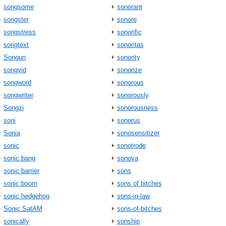
songsome
sonorant
songster
sonore
songstress
sonorific
songtext
sonoritas
Songun
sonority
songvid
sonorize
songword
sonorous
songwriter
sonorously
Songzi
sonorousness
soni
sonorus
Sonia
sonosensitizer
sonic
sonotrode
sonic bang
sonova
sonic barrier
sons
sonic boom
sons of bitches
sonic hedgehog
sons-in-law
Sonic SatAM
sons-of-bitches
sonically
sonship