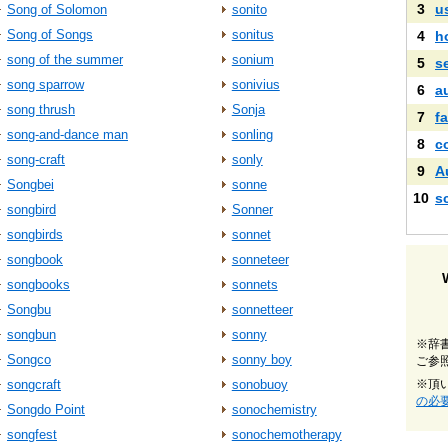
3
u
Song of Solomon
sonito
Song of Songs
sonitus
4
h
song of the summer
sonium
5
s
song sparrow
sonivius
6
a
song thrush
Sonja
7
fa
song-and-dance man
sonling
8
c
song-craft
sonly
9
A
Songbei
sonne
10
s
songbird
Sonner
songbirds
sonnet
songbook
sonneteer
songbooks
sonnets
Songbu
sonnetteer
songbun
sonny
※辞
Songco
sonny boy
ご参
songcraft
sonobuoy
※頂
の必
Songdo Point
sonochemistry
songfest
sonochemotherapy