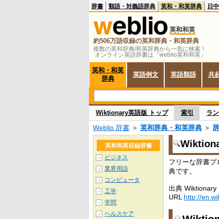
辞書
類語・対義語辞典
英和・和英辞典
日中
英和和英
約506万語収録の英和辞典・和英辞典
複数の英和辞典/和英辞典から一気に検索！
オンライン英語辞書は「weblio英和和英」
英和・和英
英語例文
英語類語
共
辞典
Wiktionary英語版 トップ
索引
ラン
Weblio 辞書
＞
英和辞典・和英辞典
＞
Wiktio
英和和英収録辞書
ビジネス
＋
フリーな辞書プロ
業界用語
＋
典です。
コンピュータ
＋
出典 Wiktionary
工学
＋
URL
http://en.wi
学問
＋
ヘルスケア
＋