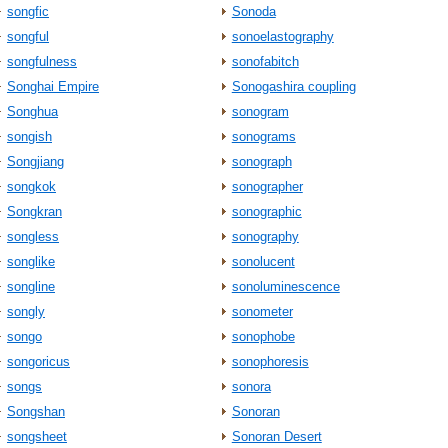
songfic
Sonoda
songful
sonoelastography
songfulness
sonofabitch
Songhai Empire
Sonogashira coupling
Songhua
sonogram
songish
sonograms
Songjiang
sonograph
songkok
sonographer
Songkran
sonographic
songless
sonography
songlike
sonolucent
songline
sonoluminescence
songly
sonometer
songo
sonophobe
songoricus
sonophoresis
songs
sonora
Songshan
Sonoran
songsheet
Sonoran Desert