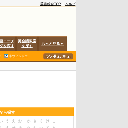
辞書総合TOP
|
ヘルプ
語コーチ
英会話教室
もっと見る▼
グを探す
を探す
除
小ウィンドウ
音から探す
い
う
え
お
か
き
く
け
こ
し
す
せ
そ
た
ち
つ
て
と