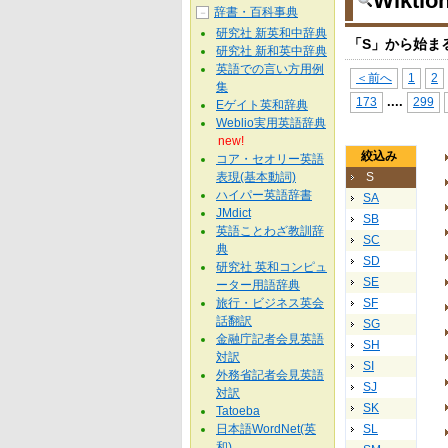
Wikt
辞書・百科事典
－
研究社 新英和中辞典
「S」から始ま
研究社 新和英中辞典
英語での言い方用例
＜前へ
1
2
集
...
.
173
299
Eゲイト英和辞典
Weblio実用英語辞典
new!
絞込み
コア・セオリー英語
表現(基本動詞)
S
ハイパー英語辞書
SA
JMdict
SB
英語ことわざ教訓辞
SC
典
SD
研究社 英和コンピュ
SE
ーター用語辞典
旅行・ビジネス英会
SF
話翻訳
SG
金融庁記者会見英語
SH
対訳
SI
外務省記者会見英語
SJ
対訳
SK
Tatoeba
日本語WordNet(英
SL
和)