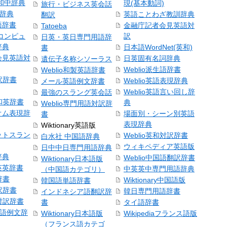
和中辞典
現(基本動詞)
旅行・ビジネス英会話
和辞典
英語ことわざ教訓辞典
翻訳
語辞書
金融庁記者会見英語対
Tatoeba
コンピュ
訳
日英・英日専門用語辞
辞典
日本語WordNet(英和)
書
会見英語対
日英固有名詞辞典
遺伝子名称シソーラス
Weblio派生語辞書
Weblio和製英語辞書
訳辞書
Weblio英語表現辞典
メール英語例文辞書
Weblio英語言い回し辞
最強のスラング英会話
号和英辞書
典
Weblio専門用語対訳辞
オム表現辞
場面別・シーン別英語
書
表現辞典
Wiktionary英語版
ットスラン
Weblio英和対訳辞書
白水社 中国語辞典
ウィキペディア英語版
日中中日専門用語辞典
辞典
Weblio中国語翻訳辞書
Wiktionary日本語版
英英辞書
中英英中専門用語辞典
（中国語カテゴリ）
辞書
Wiktionary中国語版
韓国語単語辞書
訳辞書
韓日専門用語辞書
インドネシア語翻訳辞
日対訳辞書
書
タイ語辞書
中国語例文辞
Wiktionary日本語版
Wikipediaフランス語版
（フランス語カテゴ