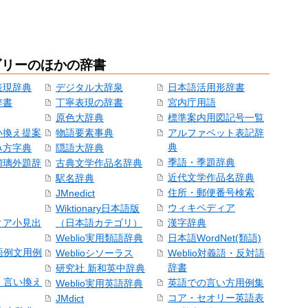
ゴリーのほかの辞書
表現辞典
デジタル大辞泉
日本語活用形辞書
辞書
丁寧表現の辞書
宮内庁用語
原色大辞典
標準案内用図記号一覧
い換え提案
物語要素事典
アルファベット表記辞
典
み方字典
隠語大辞典
季語・季題辞典
瑠璃外題辞
古典文学作品名辞典
近代文学作品名辞典
駅名辞典
住所・郵便番号検索
JMnedict
ウィキペディア
Wiktionary日本語版
ィア小見出
（日本語カテゴリ）
漢字辞典
Weblio実用類語辞典
日本語WordNet(類語)
本語例文用例
Weblioシソーラス
Weblio対義語・反対語
辞書
研究社 新和英中辞典
語・言い換え
英語での言い方用例集
Weblio実用英語辞典
コア・セオリー英語表
JMdict