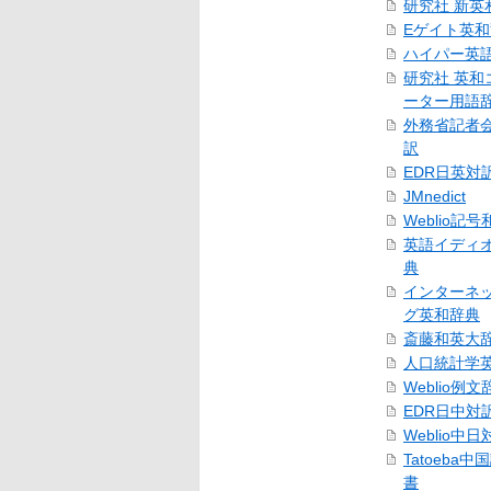
研究社 新英
Eゲイト英
ハイパー英
研究社 英和
ーター用語
外務省記者
訳
EDR日英対
JMnedict
Weblio記
英語イディ
典
インターネ
グ英和辞典
斎藤和英大
人口統計学
Weblio例文
EDR日中対
Weblio中
Tatoeba
書