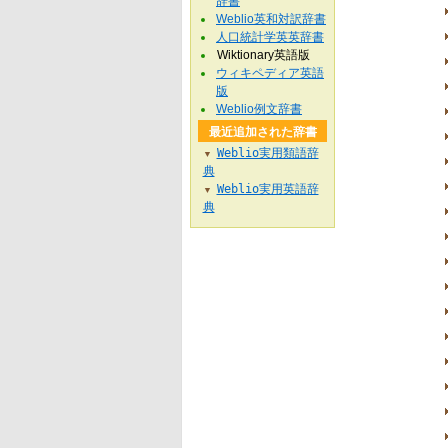
辞書
Weblio英和対訳辞書
人口統計学英英辞書
Wiktionary英語版
ウィキペディア英語
版
Weblio例文辞書
最近追加された辞書
Weblio実用類語辞
▼
典
Weblio実用英語辞
▼
典