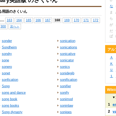
ionary英語版 のさくいん
な
る用語のさくいん
ま
ら
...
.
163
164
165
166
167
168
169
170
171
172
が
300
次へ＞
だ
ぱ
sonder
sonication
Sondheim
sonications
アル
sondry
sonicative
Ａ
sone
sonicator
Ｋ
sonero
sonics
Ｕ
sonet
sonidegib
１
sonfication
sonification
Song
sonifier
Wik
song and dance
sonify
▼
song book
sonimod
1
e
song books
soninlaw
2
v
Song dynasty
sonipes