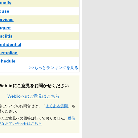
sually
ouse
ervices
ugust
sciitis
onfidential
ustralian
chedule
>>もっとランキングを見る
Weblioにご意見をお聞かせください
Weblioへのご意見はこちら
書についてのお問合せは、「
よくある質問
」も
照ください。
いたご意見への回答は行っておりません。
返信
要なお問い合わせはこちら