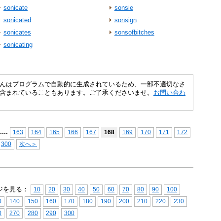
sonicate
sonsie
sonicated
sonsign
sonicates
sonsofbitches
sonicating
さくいんはプログラムで自動的に生成されているため、一部不適切なさ
含まれていることもあります。ご了承くださいませ。
お問い合わ
...
.
163
164
165
166
167
168
169
170
171
172
300
次へ＞
ジを見る：
10
20
30
40
50
60
70
80
90
100
0
140
150
160
170
180
190
200
210
220
230
0
270
280
290
300