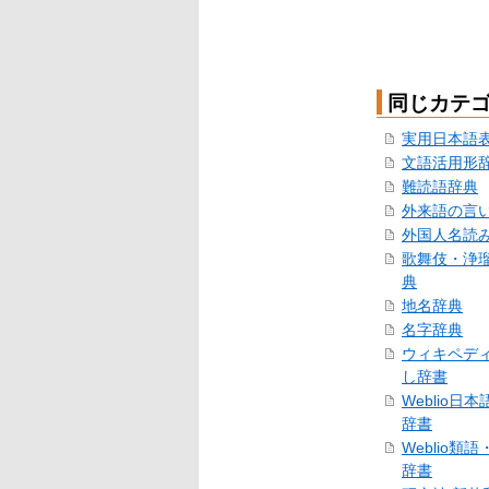
同じカテ
実用日本語
文語活用形
難読語辞典
外来語の言
外国人名読
歌舞伎・浄
典
地名辞典
名字辞典
ウィキペデ
し辞書
Weblio日
辞書
Weblio類
辞書