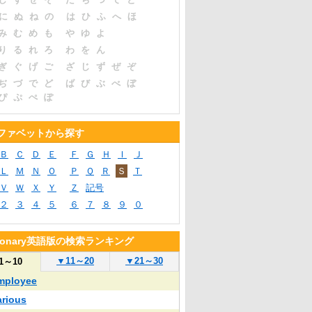
に
ぬ
ね
の
は
ひ
ふ
へ
ほ
み
む
め
も
や
ゆ
よ
り
る
れ
ろ
わ
を
ん
ぎ
ぐ
げ
ご
ざ
じ
ず
ぜ
ぞ
ぢ
づ
で
ど
ば
び
ぶ
べ
ぼ
ぴ
ぷ
ぺ
ぽ
ファベットから探す
Ｂ
Ｃ
Ｄ
Ｅ
Ｆ
Ｇ
Ｈ
Ｉ
Ｊ
Ｌ
Ｍ
Ｎ
Ｏ
Ｐ
Ｑ
Ｒ
Ｓ
Ｔ
Ｖ
Ｗ
Ｘ
Ｙ
Ｚ
記号
２
３
４
５
６
７
８
９
０
tionary英語版の検索ランキング
▼
11～20
▼
21～30
1～10
mployee
arious