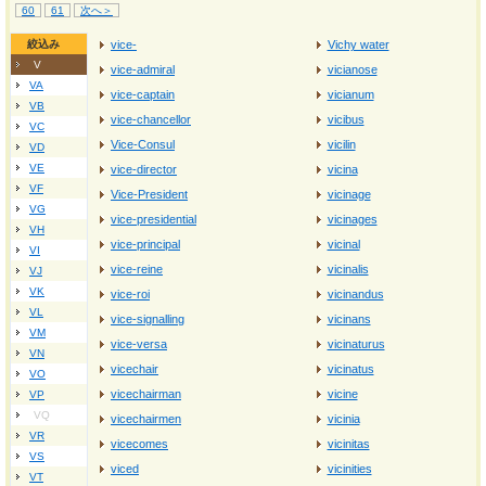
60
61
次へ＞
絞込み
vice-
Vichy water
V
vice-admiral
vicianose
VA
vice-captain
vicianum
VB
vice-chancellor
vicibus
VC
Vice-Consul
vicilin
VD
VE
vice-director
vicina
VF
Vice-President
vicinage
VG
vice-presidential
vicinages
VH
vice-principal
vicinal
VI
vice-reine
vicinalis
VJ
VK
vice-roi
vicinandus
VL
vice-signalling
vicinans
VM
vice-versa
vicinaturus
VN
vicechair
vicinatus
VO
vicechairman
vicine
VP
VQ
vicechairmen
vicinia
VR
vicecomes
vicinitas
VS
viced
vicinities
VT