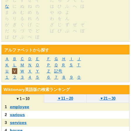
さ
し
す
せ
そ
た
ち
つ
て
と
な
に
ぬ
ね
の
は
ひ
ふ
へ
ほ
ま
み
む
め
も
や
ゆ
よ
ら
り
る
れ
ろ
わ
を
ん
が
ぎ
ぐ
げ
ご
ざ
じ
ず
ぜ
ぞ
だ
ぢ
づ
で
ど
ば
び
ぶ
べ
ぼ
ぱ
ぴ
ぷ
ぺ
ぽ
アルファベットから探す
Ａ
Ｂ
Ｃ
Ｄ
Ｅ
Ｆ
Ｇ
Ｈ
Ｉ
Ｊ
Ｋ
Ｌ
Ｍ
Ｎ
Ｏ
Ｐ
Ｑ
Ｒ
Ｓ
Ｔ
Ｕ
Ｖ
Ｗ
Ｘ
Ｙ
Ｚ
記号
１
２
３
４
５
６
７
８
９
０
Wiktionary英語版の検索ランキング
▼
11～20
▼
21～30
▼
1～10
1
employee
2
various
3
services
4
house