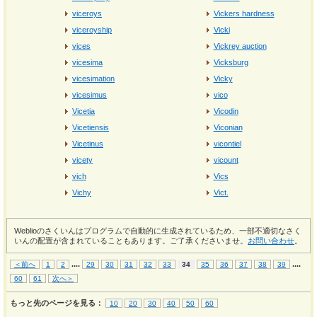
viceroys
Vickers hardness
viceroyship
Vicki
vices
Vickrey auction
vicesima
Vicksburg
vicesimation
Vicky
vicesimus
vico
Vicetia
Vicodin
Vicetiensis
Viconian
Vicetinus
vicontiel
vicety
vicount
vich
Vics
Vichy
Vict.
Weblioのさくいんはプログラムで自動的に生成されているため、一部不適切なさく
いんの配置が含まれていることもあります。ご了承くださいませ。
お問い合わせ
。
...
.
...
.
＜前へ
1
2
29
30
31
32
33
34
35
36
37
38
39
60
61
次へ＞
もっと先のページを見る：
10
20
30
40
50
60