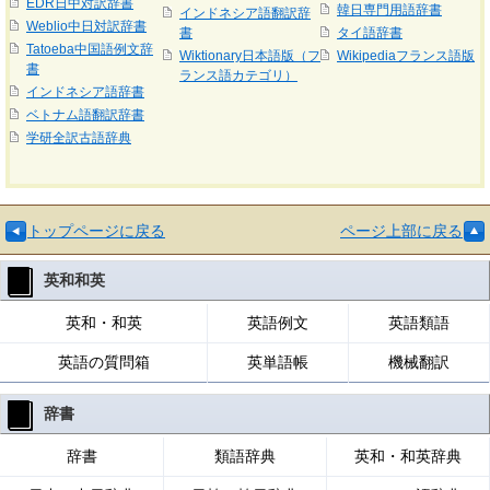
EDR日中対訳辞書
韓日専門用語辞書
インドネシア語翻訳辞
Weblio中日対訳辞書
書
タイ語辞書
Tatoeba中国語例文辞
Wiktionary日本語版（フ
Wikipediaフランス語版
書
ランス語カテゴリ）
インドネシア語辞書
ベトナム語翻訳辞書
学研全訳古語辞典
トップページに戻る
ページ上部に戻る
英和和英
英和・和英
英語例文
英語類語
英語の質問箱
英単語帳
機械翻訳
辞書
辞書
類語辞典
英和・和英辞典