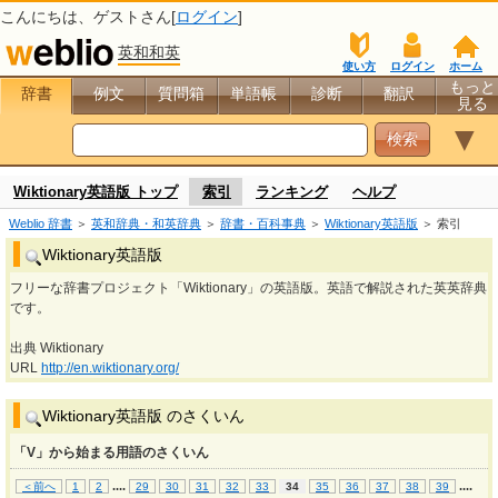
こんにちは、
ゲスト
さん[
ログイン
]
英和和英
使い方
ログイン
ホーム
もっと
辞書
例文
質問箱
単語帳
診断
翻訳
見る
▼
Wiktionary英語版 トップ
索引
ランキング
ヘルプ
Weblio 辞書
＞
英和辞典・和英辞典
＞
辞書・百科事典
＞
Wiktionary英語版
＞ 索引
Wiktionary英語版
フリーな辞書プロジェクト「Wiktionary」の英語版。英語で解説された英英辞典
です。
出典 Wiktionary
URL
http://en.wiktionary.org/
Wiktionary英語版 のさくいん
「V」から始まる用語のさくいん
...
.
...
.
＜前へ
1
2
29
30
31
32
33
34
35
36
37
38
39