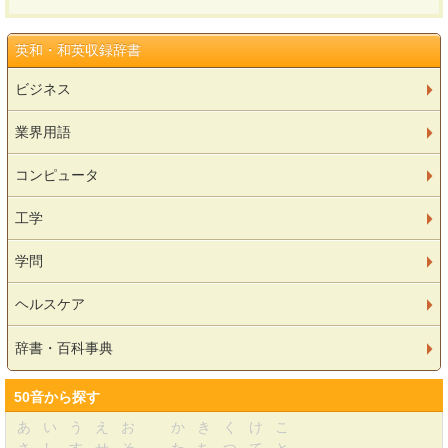
英和・和英収録辞書
ビジネス
業界用語
コンピュータ
工学
学問
ヘルスケア
辞書・百科事典
50音から探す
あ
い
う
え
お
か
き
く
け
こ