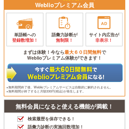
Weblioプレミアム会員
単語帳への
語彙力診断が
サイト内広告が
登録数増加！
無制限！
非表示！
まずは体験！今なら
最大６０日間無料
で
Weblioプレミアム体験ができます！
※無料期間終了後、Weblioプレミアムサービスは自動的に解約されません。
※無料期間が終了すると月額330円(税込)が発生します。
無料会員になると使える機能が満載！
検索履歴を保存できる！
語彙力診断の実施回数増加！