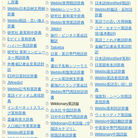
し辞書
Weblio実用類語辞典
日本語WordNet(類語)
Weblio日本語例文用例
Weblioシソーラス
Weblio対義語・反対語
辞書
辞書
研究社 新和英中辞典
Weblio類語・言い換え
英語での言い方用例集
Weblio実用英語辞典
辞書
コア・セオリー英語表
JMdict
研究社 新英和中辞典
現(基本動詞)
旅行・ビジネス英会話
Eゲイト英和辞典
英語ことわざ教訓辞典
翻訳
ハイパー英語辞書
金融庁記者会見英語対
Tatoeba
研究社 英和コンピュー
訳
日英・英日専門用語辞
ター用語辞典
日本語WordNet(英和)
書
外務省記者会見英語対
日英固有名詞辞典
遺伝子名称シソーラス
訳
Weblio派生語辞書
Weblio和製英語辞書
EDR日英対訳辞書
Weblio英語表現辞典
メール英語例文辞書
JMnedict
Weblio英語言い回し辞
最強のスラング英会話
Weblio記号和英辞書
典
Weblio専門用語対訳辞
英語イディオム表現辞
場面別・シーン別英語
書
典
表現辞典
Wiktionary英語版
インターネットスラン
Weblio英和対訳辞書
白水社 中国語辞典
グ英和辞典
ウィキペディア英語版
日中中日専門用語辞典
斎藤和英大辞典
Weblio中国語翻訳辞書
Wiktionary日本語版（中
人口統計学英英辞書
中英英中専門用語辞典
国語カテゴリ）
Weblio例文辞書
Wiktionary中国語版
韓国語単語辞書