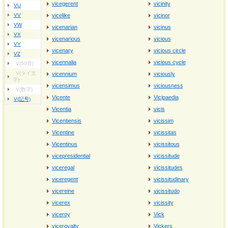
vicegerent
vicinity
VU
VV
vicelike
vicinor
VW
vicenarian
vicinus
VX
vicenarious
vicious
VY
vicenary
vicious circle
VZ
vicennalia
vicious cycle
V(50音)
V(タイ文
vicennium
viciously
字)
vicensimus
viciousness
V(数字)
Vicente
Vicipaedia
V(記号)
Vicentia
vicis
Vicentiensis
vicissim
Vicentine
vicissitas
Vicentinus
vicissitous
vicepresidential
vicissitude
viceregal
vicissitudes
viceregent
vicissitudinary
vicereine
vicissitudo
vicerex
vicissity
viceroy
Vick
viceroyalty
Vickers