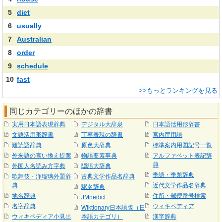
5
diet
6
usually
7
Australian
8
order
9
schedule
10
fast
>>もっとランキングを見る
同じカテゴリーのほかの辞書
実用日本語表現辞典
デジタル大辞泉
日本語活用形辞書
文語活用形辞書
丁寧表現の辞書
宮内庁用語
難読語辞典
原色大辞典
標準案内用図記号一覧
外来語の言い換え提案
物語要素事典
アルファベット表記辞
典
外国人名読み方字典
隠語大辞典
季語・季題辞典
歌舞伎・浄瑠璃外題辞
古典文学作品名辞典
典
近代文学作品名辞典
駅名辞典
地名辞典
住所・郵便番号検索
JMnedict
名字辞典
ウィキペディア
Wiktionary日本語版（日
ウィキペディア小見出
本語カテゴリ）
漢字辞典