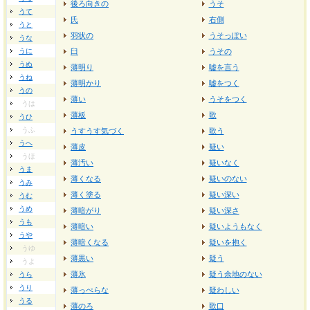
後ろ向きの
うそ
うて
氏
右側
うと
羽状の
うそっぽい
うな
うに
臼
うその
うぬ
薄明り
嘘を言う
うね
薄明かり
嘘をつく
うの
薄い
うそをつく
うは
薄板
歌
うひ
うふ
うすうす気づく
歌う
うへ
薄皮
疑い
うほ
薄汚い
疑いなく
うま
薄くなる
疑いのない
うみ
薄く塗る
疑い深い
うむ
うめ
薄暗がり
疑い深さ
うも
薄暗い
疑いようもなく
うや
薄暗くなる
疑いを抱く
うゆ
薄黒い
疑う
うよ
薄氷
疑う余地のない
うら
うり
薄っぺらな
疑わしい
うる
薄のろ
歌口