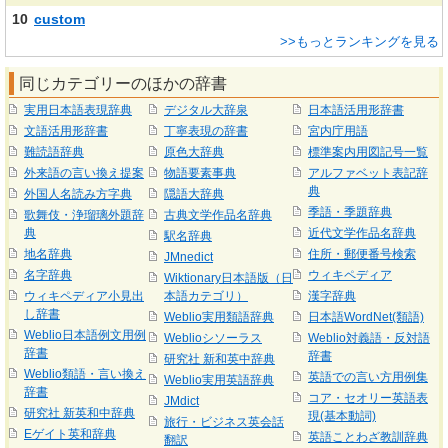
10
custom
>>もっとランキングを見る
同じカテゴリーのほかの辞書
実用日本語表現辞典
デジタル大辞泉
日本語活用形辞書
文語活用形辞書
丁寧表現の辞書
宮内庁用語
難読語辞典
原色大辞典
標準案内用図記号一覧
外来語の言い換え提案
物語要素事典
アルファベット表記辞
典
外国人名読み方字典
隠語大辞典
季語・季題辞典
歌舞伎・浄瑠璃外題辞
古典文学作品名辞典
典
近代文学作品名辞典
駅名辞典
地名辞典
住所・郵便番号検索
JMnedict
名字辞典
ウィキペディア
Wiktionary日本語版（日
ウィキペディア小見出
本語カテゴリ）
漢字辞典
し辞書
Weblio実用類語辞典
日本語WordNet(類語)
Weblio日本語例文用例
Weblioシソーラス
Weblio対義語・反対語
辞書
辞書
研究社 新和英中辞典
Weblio類語・言い換え
英語での言い方用例集
Weblio実用英語辞典
辞書
コア・セオリー英語表
JMdict
研究社 新英和中辞典
現(基本動詞)
旅行・ビジネス英会話
Eゲイト英和辞典
英語ことわざ教訓辞典
翻訳