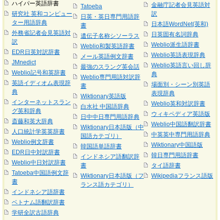
ハイパー英語辞書
金融庁記者会見英語対
Tatoeba
研究社 英和コンピュー
訳
日英・英日専門用語辞
ター用語辞典
日本語WordNet(英和)
書
外務省記者会見英語対
日英固有名詞辞典
遺伝子名称シソーラス
訳
Weblio派生語辞書
Weblio和製英語辞書
EDR日英対訳辞書
Weblio英語表現辞典
メール英語例文辞書
JMnedict
Weblio英語言い回し辞
最強のスラング英会話
Weblio記号和英辞書
典
Weblio専門用語対訳辞
英語イディオム表現辞
場面別・シーン別英語
書
典
表現辞典
Wiktionary英語版
インターネットスラン
Weblio英和対訳辞書
白水社 中国語辞典
グ英和辞典
ウィキペディア英語版
日中中日専門用語辞典
斎藤和英大辞典
Weblio中国語翻訳辞書
Wiktionary日本語版（中
人口統計学英英辞書
中英英中専門用語辞典
国語カテゴリ）
Weblio例文辞書
Wiktionary中国語版
韓国語単語辞書
EDR日中対訳辞書
韓日専門用語辞書
インドネシア語翻訳辞
Weblio中日対訳辞書
書
タイ語辞書
Tatoeba中国語例文辞
Wiktionary日本語版（フ
Wikipediaフランス語版
書
ランス語カテゴリ）
インドネシア語辞書
ベトナム語翻訳辞書
学研全訳古語辞典