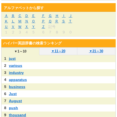
アルファベットから探す
Ａ
Ｂ
Ｃ
Ｄ
Ｅ
Ｆ
Ｇ
Ｈ
Ｉ
Ｊ
Ｋ
Ｌ
Ｍ
Ｎ
Ｏ
Ｐ
Ｑ
Ｒ
Ｓ
Ｔ
Ｕ
Ｖ
Ｗ
Ｘ
Ｙ
Ｚ
記号
１
２
３
４
５
６
７
８
９
０
ハイパー英語辞書の検索ランキング
▼
11～20
▼
21～30
▼
1～10
1
just
2
various
3
industry
4
apparatus
5
business
6
Just
7
August
8
push
9
thousand