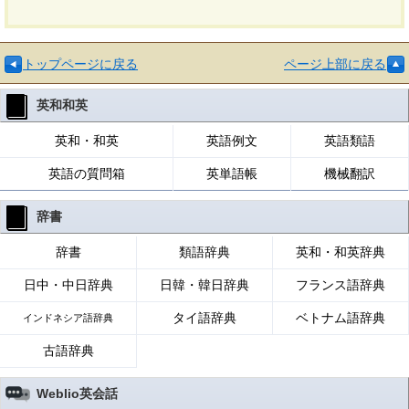
トップページに戻る
ページ上部に戻る
英和和英
英和・和英
英語例文
英語類語
英語の質問箱
英単語帳
機械翻訳
辞書
辞書
類語辞典
英和・和英辞典
日中・中日辞典
日韓・韓日辞典
フランス語辞典
タイ語辞典
ベトナム語辞典
インドネシア語辞典
古語辞典
Weblio英会話