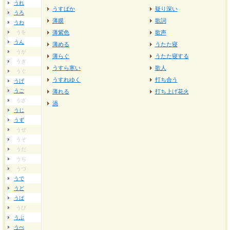
うれ
うすばか
疑り深い
うろ
薄膜
歌詞
うわ
うを
薄紫色
歌声
うん
薄める
うたた寝
うが
薄らぐ
うたた寝する
うぎ
うすら寒い
歌人
うぐ
うすれゆく
打ち合う
うげ
うご
薄れる
打ち上げ花火
うざ
渦
うじ
うず
うぜ
うぞ
うだ
うぢ
うづ
うで
うど
うば
うび
うぶ
うべ