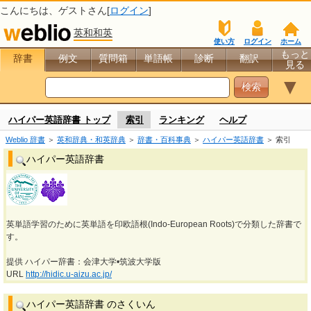
こんにちは、
ゲスト
さん[
ログイン
]
英和和英
使い方
ログイン
ホーム
もっと
辞書
例文
質問箱
単語帳
診断
翻訳
見る
▼
ハイパー英語辞書 トップ
索引
ランキング
ヘルプ
Weblio 辞書
＞
英和辞典・和英辞典
＞
辞書・百科事典
＞
ハイパー英語辞書
＞ 索引
ハイパー英語辞書
英単語学習のために英単語を印欧語根(Indo-European Roots)で分類した辞書で
す。
提供 ハイパー辞書：会津大学•筑波大学版
URL
http://hidic.u-aizu.ac.jp/
ハイパー英語辞書 のさくいん