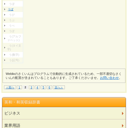
うぼ
うぱ
うぴ
うぷ
うぺ
うぽ
う(アルフ
ァベット)
う(タイ文
字)
う(数字)
う(記号)
Weblioのさくいんはプログラムで自動的に生成されているため、一部不適切なさく
いんの配置が含まれていることもあります。ご了承くださいませ。
お問い合わせ
。
＜前へ
1
2
3
4
5
6
次へ＞
英和・和英収録辞書
ビジネス
業界用語