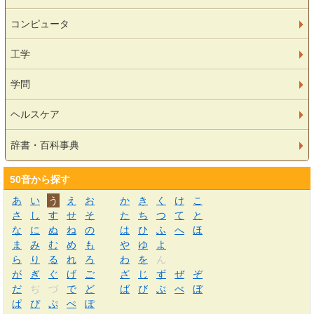
コンピュータ
工学
学問
ヘルスケア
辞書・百科事典
50音から探す
あ
い
う
え
お
か
き
く
け
こ
さ
し
す
せ
そ
た
ち
つ
て
と
な
に
ぬ
ね
の
は
ひ
ふ
へ
ほ
ま
み
む
め
も
や
ゆ
よ
ら
り
る
れ
ろ
わ
を
ん
が
ぎ
ぐ
げ
ご
ざ
じ
ず
ぜ
ぞ
だ
ぢ
づ
で
ど
ば
び
ぶ
べ
ぼ
ぱ
ぴ
ぷ
ぺ
ぽ