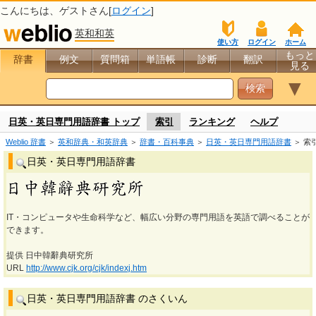
こんにちは、
ゲスト
さん[
ログイン
]
英和和英
使い方
ログイン
ホーム
もっと
辞書
例文
質問箱
単語帳
診断
翻訳
見る
▼
日英・英日専門用語辞書 トップ
索引
ランキング
ヘルプ
Weblio 辞書
＞
英和辞典・和英辞典
＞
辞書・百科事典
＞
日英・英日専門用語辞書
＞ 索
日英・英日専門用語辞書
IT・コンピュータや生命科学など、幅広い分野の専門用語を英語で調べることが
できます。
提供 日中韓辭典研究所
URL
http://www.cjk.org/cjk/indexj.htm
日英・英日専門用語辞書 のさくいん