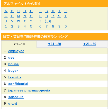
アルファベットから探す
Ａ
Ｂ
Ｃ
Ｄ
Ｅ
Ｆ
Ｇ
Ｈ
Ｉ
Ｊ
Ｋ
Ｌ
Ｍ
Ｎ
Ｏ
Ｐ
Ｑ
Ｒ
Ｓ
Ｔ
Ｕ
Ｖ
Ｗ
Ｘ
Ｙ
Ｚ
記号
１
２
３
４
５
６
７
８
９
０
日英・英日専門用語辞書の検索ランキング
▼
11～20
▼
21～30
▼
1～10
1
employee
2
use
3
house
4
buyer
5
fasciitis
6
confidential
7
japanese pharmacopoeia
8
schedule
9
grant