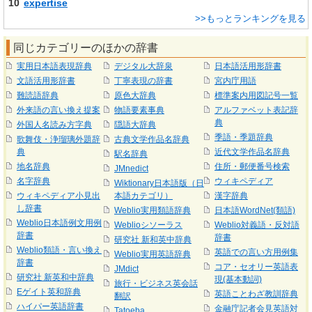
10
expertise
>>もっとランキングを見る
同じカテゴリーのほかの辞書
実用日本語表現辞典
デジタル大辞泉
日本語活用形辞書
文語活用形辞書
丁寧表現の辞書
宮内庁用語
難読語辞典
原色大辞典
標準案内用図記号一覧
外来語の言い換え提案
物語要素事典
アルファベット表記辞
典
外国人名読み方字典
隠語大辞典
季語・季題辞典
歌舞伎・浄瑠璃外題辞
古典文学作品名辞典
典
近代文学作品名辞典
駅名辞典
地名辞典
住所・郵便番号検索
JMnedict
名字辞典
ウィキペディア
Wiktionary日本語版（日
ウィキペディア小見出
本語カテゴリ）
漢字辞典
し辞書
Weblio実用類語辞典
日本語WordNet(類語)
Weblio日本語例文用例
Weblioシソーラス
Weblio対義語・反対語
辞書
辞書
研究社 新和英中辞典
Weblio類語・言い換え
英語での言い方用例集
Weblio実用英語辞典
辞書
コア・セオリー英語表
JMdict
研究社 新英和中辞典
現(基本動詞)
旅行・ビジネス英会話
Eゲイト英和辞典
英語ことわざ教訓辞典
翻訳
ハイパー英語辞書
金融庁記者会見英語対
Tatoeba