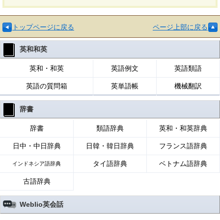
トップページに戻る
ページ上部に戻る
英和和英
英和・和英
英語例文
英語類語
英語の質問箱
英単語帳
機械翻訳
辞書
辞書
類語辞典
英和・和英辞典
日中・中日辞典
日韓・韓日辞典
フランス語辞典
タイ語辞典
ベトナム語辞典
インドネシア語辞典
古語辞典
Weblio英会話