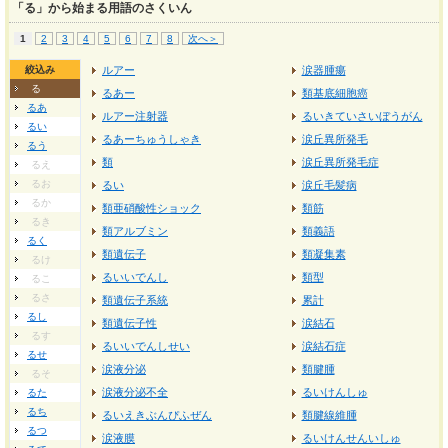
「る」から始まる用語のさくいん
1
2
3
4
5
6
7
8
次へ＞
絞込み
ルアー
涙器腫瘍
る
るあー
類基底細胞癌
るあ
ルアー注射器
るいきていさいぼうがん
るい
るあーちゅうしゃき
涙丘異所発毛
るう
類
涙丘異所発毛症
るえ
るお
るい
涙丘毛髪病
るか
類亜硝酸性ショック
類筋
るき
類アルブミン
類義語
るく
類遺伝子
類凝集素
るけ
るいいでんし
類型
るこ
るさ
類遺伝子系統
累計
るし
類遺伝子性
涙結石
るす
るいいでんしせい
涙結石症
るせ
涙液分泌
類腱腫
るそ
涙液分泌不全
るいけんしゅ
るた
るち
るいえきぶんぴふぜん
類腱線維腫
るつ
涙液膜
るいけんせんいしゅ