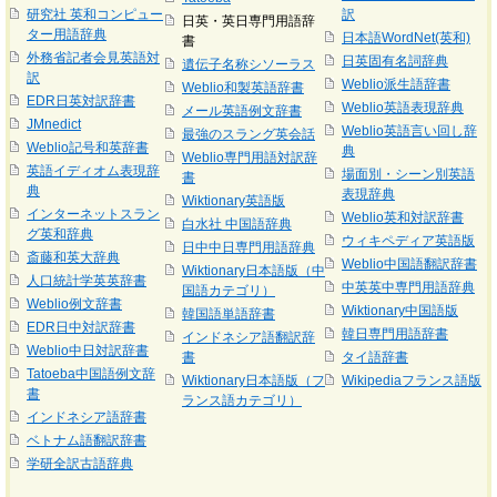
研究社 英和コンピュー
訳
日英・英日専門用語辞
ター用語辞典
日本語WordNet(英和)
書
外務省記者会見英語対
日英固有名詞辞典
遺伝子名称シソーラス
訳
Weblio派生語辞書
Weblio和製英語辞書
EDR日英対訳辞書
Weblio英語表現辞典
メール英語例文辞書
JMnedict
Weblio英語言い回し辞
最強のスラング英会話
Weblio記号和英辞書
典
Weblio専門用語対訳辞
英語イディオム表現辞
場面別・シーン別英語
書
典
表現辞典
Wiktionary英語版
インターネットスラン
Weblio英和対訳辞書
白水社 中国語辞典
グ英和辞典
ウィキペディア英語版
日中中日専門用語辞典
斎藤和英大辞典
Weblio中国語翻訳辞書
Wiktionary日本語版（中
人口統計学英英辞書
中英英中専門用語辞典
国語カテゴリ）
Weblio例文辞書
Wiktionary中国語版
韓国語単語辞書
EDR日中対訳辞書
韓日専門用語辞書
インドネシア語翻訳辞
Weblio中日対訳辞書
書
タイ語辞書
Tatoeba中国語例文辞
Wiktionary日本語版（フ
Wikipediaフランス語版
書
ランス語カテゴリ）
インドネシア語辞書
ベトナム語翻訳辞書
学研全訳古語辞典