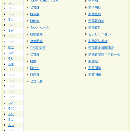
るいかんがんしょう
類子癇
るろ
涙管腫
類子癇症
るわ
るを
類関数
類脂血症
るん
類乾癬
類脂質血症
るが
るいかんせん
類脂質性
るぎ
類環虫類
るいししつせい
るぐ
涙管閉鎖
類脂質沈着症
るげ
るご
涙管閉鎖症
類脂質皮膚関節炎
るざ
涙管瘻
類脂質変性ネフローゼ
るじ
類癌
類脂症
るず
類がん
類質同形
るぜ
類癌腫
類質同像
るぞ
るだ
涙器化膿
るぢ
るづ
るで
るど
るば
るび
るぶ
るべ
るぼ