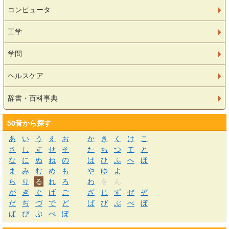
コンピュータ
工学
学問
ヘルスケア
辞書・百科事典
50音から探す
あ
い
う
え
お
か
き
く
け
こ
さ
し
す
せ
そ
た
ち
つ
て
と
な
に
ぬ
ね
の
は
ひ
ふ
へ
ほ
ま
み
む
め
も
や
ゆ
よ
ら
り
る
れ
ろ
わ
を
ん
が
ぎ
ぐ
げ
ご
ざ
じ
ず
ぜ
ぞ
だ
ぢ
づ
で
ど
ば
び
ぶ
べ
ぼ
ぱ
ぴ
ぷ
ぺ
ぽ