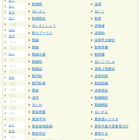
るて
類壊死
涙湖
ると
るいえし
るいこ
るな
るに
類壊死症
類骨
るぬ
るいえししょう
涙骨縁
るね
類エプーリス
涙骨鉤
るの
類縁
涙骨甲介縫合
るは
類猿
類骨骨腫
るひ
るふ
類縁元素
類骨腫
るへ
類縁性
るいこつしゅ
るほ
類猿説
涙骨上顎縫合
るま
類円柱
涙骨切痕
るみ
類円柱体
類骨組織
るむ
るめ
累加
涙骨突起
るも
涙河
類催眠性
るや
るいか
類細網症
るゆ
累加雨量
るいさん
るよ
累加平均
累算器レジスタ
るら
るり
累加崩壊面積
累算式最大需要電力計
るる
類宦官症
累算する
るれ