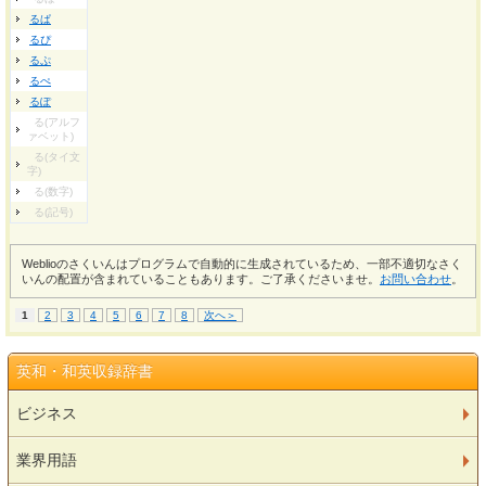
るぱ
るぴ
るぷ
るぺ
るぽ
る(アルフ
ァベット)
る(タイ文
字)
る(数字)
る(記号)
Weblioのさくいんはプログラムで自動的に生成されているため、一部不適切なさく
いんの配置が含まれていることもあります。ご了承くださいませ。
お問い合わせ
。
1
2
3
4
5
6
7
8
次へ＞
英和・和英収録辞書
ビジネス
業界用語