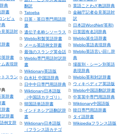
和辞典
英語ことわざ教訓辞典
翻訳
語辞書
金融庁記者会見英語対
Tatoeba
コンピュ
訳
日英・英日専門用語辞
辞典
日本語WordNet(英和)
書
会見英語対
日英固有名詞辞典
遺伝子名称シソーラス
Weblio派生語辞書
Weblio和製英語辞書
訳辞書
Weblio英語表現辞典
メール英語例文辞書
Weblio英語言い回し辞
最強のスラング英会話
号和英辞書
典
Weblio専門用語対訳辞
オム表現辞
場面別・シーン別英語
書
表現辞典
Wiktionary英語版
ットスラン
Weblio英和対訳辞書
白水社 中国語辞典
ウィキペディア英語版
日中中日専門用語辞典
辞典
Weblio中国語翻訳辞書
Wiktionary日本語版
英英辞書
中英英中専門用語辞典
（中国語カテゴリ）
辞書
Wiktionary中国語版
韓国語単語辞書
訳辞書
韓日専門用語辞書
インドネシア語翻訳辞
日対訳辞書
書
タイ語辞書
中国語例文辞
Wiktionary日本語版
Wikipediaフランス語版
（フランス語カテゴ