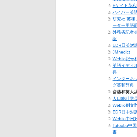
Eゲイト英
ハイパー英
研究社 英和
ーター用語
外務省記者
訳
EDR日英対
JMnedict
Weblio記
英語イディ
典
インターネ
グ英和辞典
斎藤和英大
人口統計学
Weblio例文
EDR日中対
Weblio中
Tatoeba
書