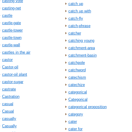
casting vote
catch up
casting-net
catch up with
castle
catch-fly
castle-gate
catch-phrase
castle-tower
catcher
castle-town
catching young
castle-wall
catchment-area
castles in the air
catchment-basin
castor
catchpole
Castor-oil
catchword
castor-oil plant
catechism
castor-sugar
catechize
castrate
categorical
Castration
Categorical
casual
categorical proposition
Casual
category
casually
cater
Casually
cater for