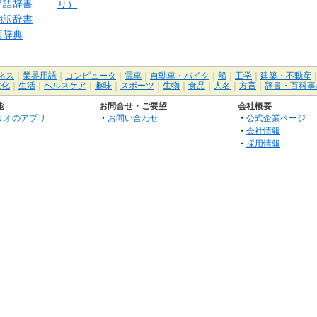
ア語辞書
リ）
翻訳辞書
語辞典
ネス
｜
業界用語
｜
コンピュータ
｜
電車
｜
自動車・バイク
｜
船
｜
工学
｜
建築・不動産
文化
｜
生活
｜
ヘルスケア
｜
趣味
｜
スポーツ
｜
生物
｜
食品
｜
人名
｜
方言
｜
辞書・百科事
能
お問合せ・ご要望
会社概要
リオのアプリ
・
お問い合わせ
・
公式企業ページ
・
会社情報
・
採用情報