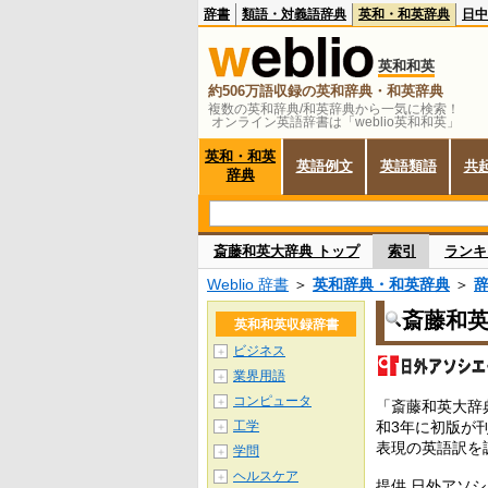
辞書
類語・対義語辞典
英和・和英辞典
日中
英和和英
約506万語収録の英和辞典・和英辞典
複数の英和辞典/和英辞典から一気に検索！
オンライン英語辞書は「weblio英和和英」
英和・和英
英語例文
英語類語
共
辞典
斎藤和英大辞典 トップ
索引
ランキ
Weblio 辞書
＞
英和辞典・和英辞典
＞
斎藤和
英和和英収録辞書
ビジネス
＋
業界用語
＋
コンピュータ
＋
「斎藤和英大辞
工学
和3年に初版が
＋
表現の英語訳を
学問
＋
ヘルスケア
＋
提供 日外アソ