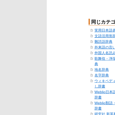
同じカテ
実用日本語
文語活用形
難読語辞典
外来語の言
外国人名読
歌舞伎・浄
典
地名辞典
名字辞典
ウィキペデ
し辞書
Weblio日
辞書
Weblio類
辞書
研究社 新英