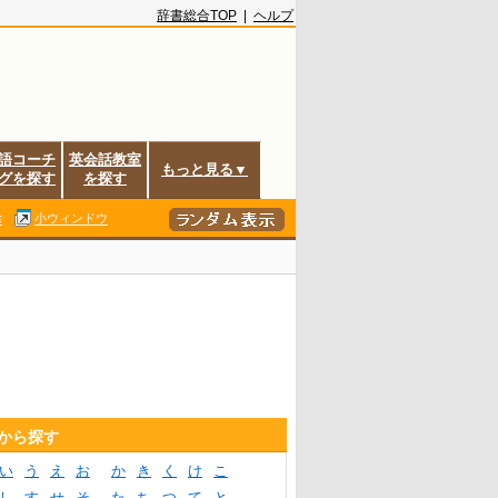
辞書総合TOP
|
ヘルプ
語コーチ
英会話教室
もっと見る▼
グを探す
を探す
除
小ウィンドウ
音から探す
い
う
え
お
か
き
く
け
こ
し
す
せ
そ
た
ち
つ
て
と