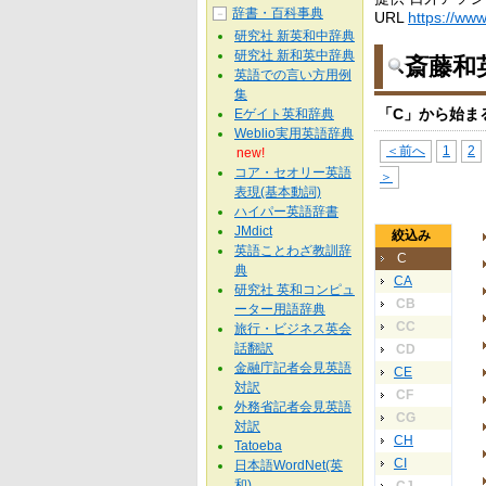
辞書・百科事典
－
URL
https://www.
研究社 新英和中辞典
研究社 新和英中辞典
斎藤和
英語での言い方用例
集
「C」から始ま
Eゲイト英和辞典
Weblio実用英語辞典
＜前へ
1
2
new!
コア・セオリー英語
＞
表現(基本動詞)
ハイパー英語辞書
JMdict
絞込み
英語ことわざ教訓辞
C
典
CA
研究社 英和コンピュ
CB
ーター用語辞典
CC
旅行・ビジネス英会
話翻訳
CD
金融庁記者会見英語
CE
対訳
CF
外務省記者会見英語
CG
対訳
CH
Tatoeba
CI
日本語WordNet(英
和)