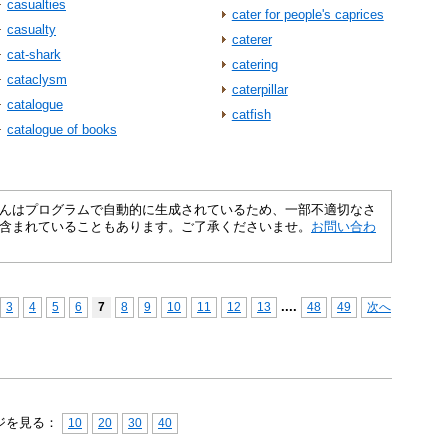
casualties
cater for people's caprices
casualty
caterer
cat-shark
catering
cataclysm
caterpillar
catalogue
catfish
catalogue of books
さくいんはプログラムで自動的に生成されているため、一部不適切なさ
含まれていることもあります。ご了承くださいませ。
お問い合わ
...
.
3
4
5
6
7
8
9
10
11
12
13
48
49
次へ
ジを見る：
10
20
30
40