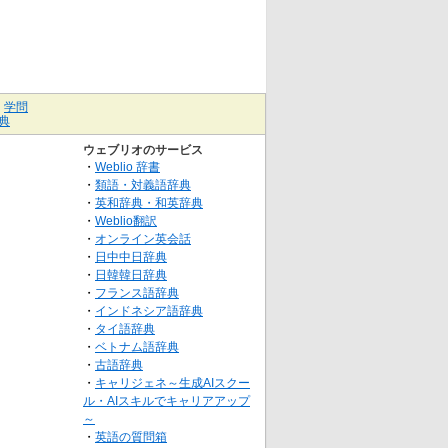
｜
学問
典
ウェブリオのサービス
・
Weblio 辞書
・
類語・対義語辞典
・
英和辞典・和英辞典
・
Weblio翻訳
・
オンライン英会話
・
日中中日辞典
・
日韓韓日辞典
・
フランス語辞典
・
インドネシア語辞典
・
タイ語辞典
・
ベトナム語辞典
・
古語辞典
・
キャリジェネ～生成AIスクー
ル・AIスキルでキャリアアップ
～
・
英語の質問箱