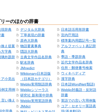
ゴリーのほかの辞書
表現辞典
デジタル大辞泉
日本語活用形辞書
辞書
丁寧表現の辞書
宮内庁用語
原色大辞典
標準案内用図記号一覧
い換え提案
物語要素事典
アルファベット表記辞
典
み方字典
隠語大辞典
季語・季題辞典
瑠璃外題辞
古典文学作品名辞典
近代文学作品名辞典
駅名辞典
住所・郵便番号検索
JMnedict
ウィキペディア
Wiktionary日本語版
ィア小見出
（日本語カテゴリ）
漢字辞典
Weblio実用類語辞典
日本語WordNet(類語)
本語例文用例
Weblioシソーラス
Weblio対義語・反対語
辞書
研究社 新和英中辞典
語・言い換え
英語での言い方用例集
Weblio実用英語辞典
コア・セオリー英語表
JMdict
和中辞典
現(基本動詞)
旅行・ビジネス英会話