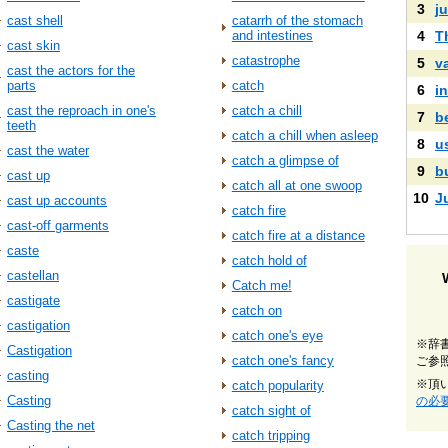
3
ju
cast shell
catarrh of the stomach
and intestines
4
T
cast skin
catastrophe
5
v
cast the actors for the
parts
catch
6
i
cast the reproach in one's
catch a chill
7
b
teeth
catch a chill when asleep
8
u
cast the water
catch a glimpse of
9
b
cast up
catch all at one swoop
10
J
cast up accounts
catch fire
cast-off garments
catch fire at a distance
caste
catch hold of
castellan
Catch me!
castigate
catch on
castigation
catch one's eye
※辞
Castigation
catch one's fancy
ご参
casting
※頂
catch popularity
Casting
の必
catch sight of
Casting the net
catch tripping