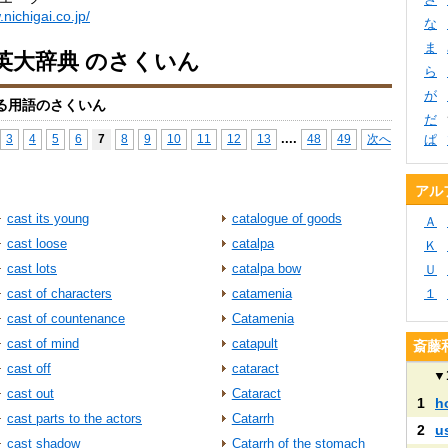
nichigai.co.jp/
な
ま
英大辞典 のさくいん
ら
が
る用語のさくいん
だ
...
.
3
4
5
6
7
8
9
10
11
12
13
48
49
次へ
ぱ
アル
cast its young
catalogue of goods
Ａ
cast loose
catalpa
Ｋ
cast lots
catalpa bow
Ｕ
cast of characters
catamenia
１
cast of countenance
Catamenia
cast of mind
catapult
斎藤
cast off
cataract
▼
cast out
Cataract
1
h
cast parts to the actors
Catarrh
2
u
cast shadow
Catarrh of the stomach