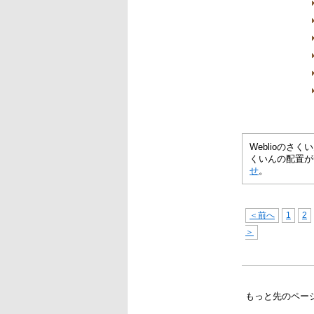
Weblioの
くいんの配置が
せ
。
＜前へ
1
2
＞
もっと先のペー