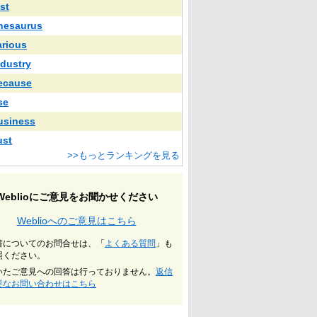
st
hesaurus
arious
ndustry
ecause
se
usiness
ust
>>もっとランキングを見る
Weblioにご意見をお聞かせください
Weblioへのご意見はこちら
書についてのお問合せは、「
よくある質問
」も
照ください。
いたご意見への回答は行っておりません。
返信
要なお問い合わせはこちら