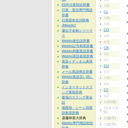
CJ
EDR日英対訳辞書
CK
日英・英日専門用語
CL
辞書
CM
日英固有名詞辞典
CN
JMnedict
CO
遺伝子名称シソーラ
ス
CP
Weblio派生語辞書
CQ
Weblio記号和英辞書
CR
Weblio和製英語辞書
CS
Weblio英語表現辞典
CT
英語イディオム表現
CU
辞典
メール英語例文辞書
CV
Weblio英語言い回し
CW
辞典
CX
インターネットスラ
CY
ング英和辞典
CZ
最強のスラング英会
C(50音)
話
場面別・シーン別英
C(タイ文
字)
語表現辞典
斎藤和英大辞典
C(数字)
Weblio専門用語対訳
C(記号)