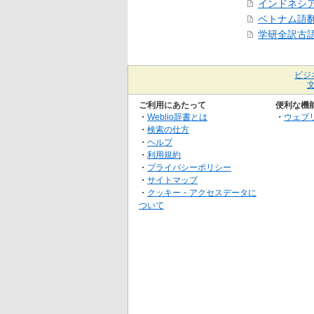
インドネシ
ベトナム語
学研全訳古
ビジ
ご利用にあたって
便利な機
・
Weblio辞書とは
・
ウェブ
・
検索の仕方
・
ヘルプ
・
利用規約
・
プライバシーポリシー
・
サイトマップ
・
クッキー・アクセスデータに
ついて