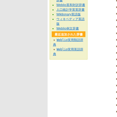
辞書
Weblio英和対訳辞書
人口統計学英英辞書
Wiktionary英語版
ウィキペディア英語
版
Weblio例文辞書
最近追加された辞書
Weblio実用類語辞
▼
典
Weblio実用英語辞
▼
典