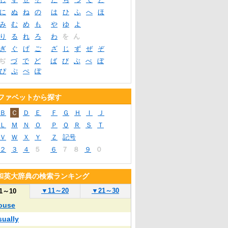
に
ぬ
ね
の
は
ひ
ふ
へ
ほ
み
む
め
も
や
ゆ
よ
り
る
れ
ろ
わ
を
ん
ぎ
ぐ
げ
ご
ざ
じ
ず
ぜ
ぞ
ぢ
づ
で
ど
ば
び
ぶ
べ
ぼ
ぴ
ぷ
ぺ
ぽ
ファベットから探す
Ｂ
Ｃ
Ｄ
Ｅ
Ｆ
Ｇ
Ｈ
Ｉ
Ｊ
Ｌ
Ｍ
Ｎ
Ｏ
Ｐ
Ｑ
Ｒ
Ｓ
Ｔ
Ｖ
Ｗ
Ｘ
Ｙ
Ｚ
記号
２
３
４
５
６
７
８
９
０
和英大辞典の検索ランキング
▼
11～20
▼
21～30
1～10
ouse
sually