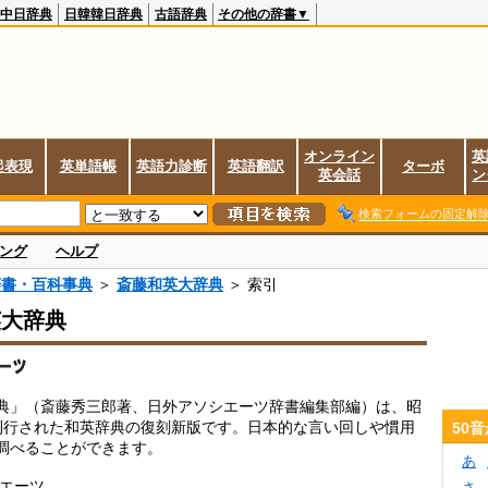
中日辞典
日韓韓日辞典
古語辞典
その他の辞書▼
オンライン
英
起表現
英単語帳
英語力診断
英語翻訳
ターボ
英会話
ン
検索フォームの固定解
ング
ヘルプ
辞書・百科事典
＞
斎藤和英大辞典
＞ 索引
英大辞典
典」（斎藤秀三郎著、日外アソシエーツ辞書編集部編）は、昭
刊行された和英辞典の復刻新版です。日本的な言い回しや慣用
50
調べることができます。
あ
シエーツ
さ