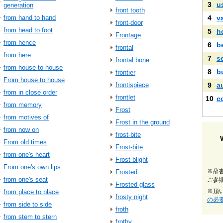
3
u
generation
front tooth
from hand to hand
4
v
front-door
from head to foot
5
h
Frontage
from hence
6
b
frontal
from here
7
s
frontal bone
from house to house
8
b
frontier
From house to house
frontispiece
9
a
from in close order
frontlet
10
c
from memory
Frost
from motives of
Frost in the ground
from now on
frost-bite
From old times
Frost-bite
from one's heart
Frost-blight
From one's own lips
※辞
Frosted
from one's seat
ご参
Frosted glass
※頂
from place to place
frosty night
の必
from side to side
froth
from stem to stern
frothy