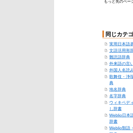
もっと先のペー
同じカテ
実用日本語
文語活用形
難読語辞典
外来語の言
外国人名読
歌舞伎・浄
典
地名辞典
名字辞典
ウィキペデ
し辞書
Weblio日
辞書
Weblio類