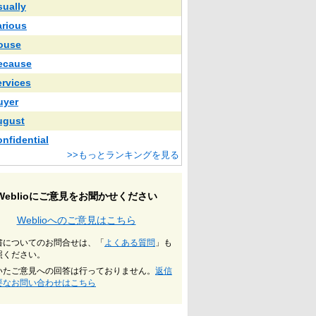
sually
arious
ouse
ecause
ervices
uyer
ugust
onfidential
>>もっとランキングを見る
Weblioにご意見をお聞かせください
Weblioへのご意見はこちら
書についてのお問合せは、「
よくある質問
」も
照ください。
いたご意見への回答は行っておりません。
返信
要なお問い合わせはこちら