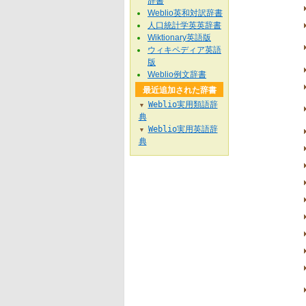
辞書
Weblio英和対訳辞書
人口統計学英英辞書
Wiktionary英語版
ウィキペディア英語
版
Weblio例文辞書
最近追加された辞書
Weblio実用類語辞
▼
典
Weblio実用英語辞
▼
典