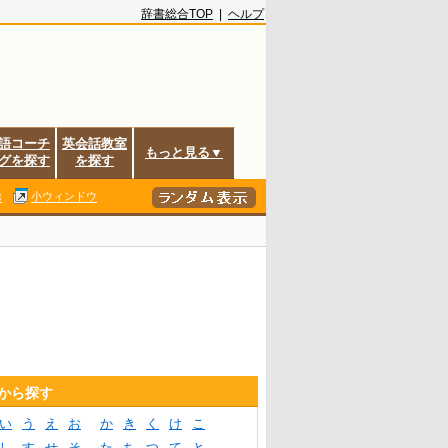
辞書総合TOP
|
ヘルプ
語コーチ
英会話教室
もっと見る▼
グを探す
を探す
除
小ウィンドウ
音から探す
い
う
え
お
か
き
く
け
こ
し
す
せ
そ
た
ち
つ
て
と