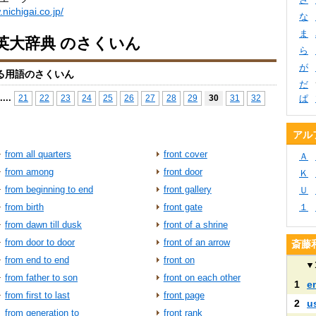
nichigai.co.jp/
な
ま
英大辞典 のさくいん
ら
が
る用語のさくいん
だ
...
.
21
22
23
24
25
26
27
28
29
30
31
32
ぱ
アル
from all quarters
front cover
Ａ
from among
front door
Ｋ
from beginning to end
front gallery
Ｕ
from birth
front gate
１
from dawn till dusk
front of a shrine
from door to door
front of an arrow
斎藤
from end to end
front on
▼
from father to son
front on each other
1
e
from first to last
front page
2
u
from generation to
front rank