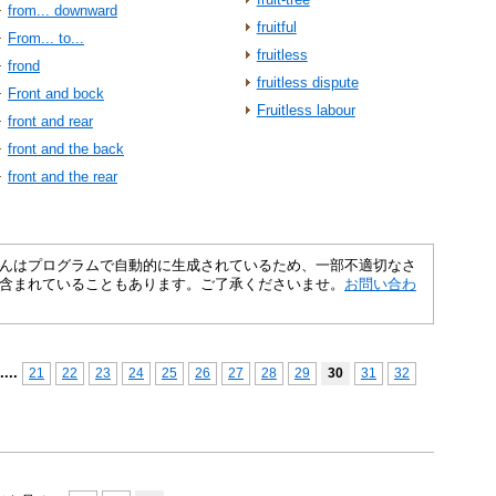
from... downward
fruitful
From... to...
fruitless
frond
fruitless dispute
Front and bock
Fruitless labour
front and rear
front and the back
front and the rear
さくいんはプログラムで自動的に生成されているため、一部不適切なさ
含まれていることもあります。ご了承くださいませ。
お問い合わ
...
.
21
22
23
24
25
26
27
28
29
30
31
32