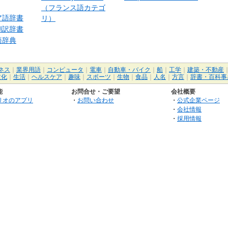
（フランス語カテゴ
ア語辞書
リ）
翻訳辞書
語辞典
ネス
｜
業界用語
｜
コンピュータ
｜
電車
｜
自動車・バイク
｜
船
｜
工学
｜
建築・不動産
文化
｜
生活
｜
ヘルスケア
｜
趣味
｜
スポーツ
｜
生物
｜
食品
｜
人名
｜
方言
｜
辞書・百科事
能
お問合せ・ご要望
会社概要
リオのアプリ
・
お問い合わせ
・
公式企業ページ
・
会社情報
・
採用情報