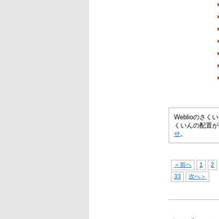
Weblioの
くいんの配置が
せ
。
＜前へ
1
2
33
次へ＞