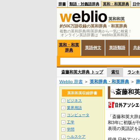
辞書
類語・対義語辞典
英和・和英辞典
日中
英和和英
約506万語収録の英和辞典・和英辞典
複数の英和辞典/和英辞典から一気に検索！
オンライン英語辞書は「weblio英和和英」
英和・和英
英語例文
英語類語
共
辞典
斎藤和英大辞典 トップ
索引
ランキ
Weblio 辞書
＞
英和辞典・和英辞典
＞
斎藤和
英和和英収録辞書
ビジネス
＋
業界用語
＋
コンピュータ
＋
「斎藤和英大辞
工学
和3年に初版が
＋
表現の英語訳を
学問
＋
ヘルスケア
＋
提供 日外アソ