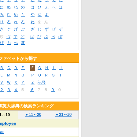
に
ぬ
ね
の
は
ひ
ふ
へ
ほ
み
む
め
も
や
ゆ
よ
り
る
れ
ろ
わ
を
ん
ぎ
ぐ
げ
ご
ざ
じ
ず
ぜ
ぞ
ぢ
づ
で
ど
ば
び
ぶ
べ
ぼ
ぴ
ぷ
ぺ
ぽ
ファベットから探す
Ｂ
Ｃ
Ｄ
Ｅ
Ｆ
Ｇ
Ｈ
Ｉ
Ｊ
Ｌ
Ｍ
Ｎ
Ｏ
Ｐ
Ｑ
Ｒ
Ｓ
Ｔ
Ｖ
Ｗ
Ｘ
Ｙ
Ｚ
記号
２
３
４
５
６
７
８
９
０
和英大辞典の検索ランキング
▼
11～20
▼
21～30
1～10
mployee
se