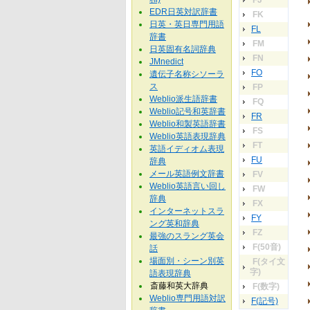
FJ
EDR日英対訳辞書
FK
日英・英日専門用語
FL
辞書
FM
日英固有名詞辞典
FN
JMnedict
FO
遺伝子名称シソーラ
ス
FP
Weblio派生語辞書
FQ
Weblio記号和英辞書
FR
Weblio和製英語辞書
FS
Weblio英語表現辞典
FT
英語イディオム表現
FU
辞典
メール英語例文辞書
FV
Weblio英語言い回し
FW
辞典
FX
インターネットスラ
FY
ング英和辞典
FZ
最強のスラング英会
F(50音)
話
場面別・シーン別英
F(タイ文
字)
語表現辞典
斎藤和英大辞典
F(数字)
Weblio専門用語対訳
F(記号)