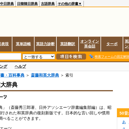
中日辞典
日韓韓日辞典
古語辞典
その他の辞書▼
オンライン
英
起表現
英単語帳
英語力診断
英語翻訳
ターボ
英会話
ン
検索フォームの固定解
ング
ヘルプ
辞書・百科事典
＞
斎藤和英大辞典
＞ 索引
英大辞典
典」（斎藤秀三郎著、日外アソシエーツ辞書編集部編）は、昭
刊行された和英辞典の復刻新版です。日本的な言い回しや慣用
50
調べることができます。
あ
シエーツ
さ