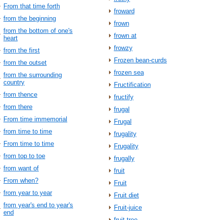
From that time forth
froward
from the beginning
frown
from the bottom of one's
frown at
heart
frowzy
from the first
Frozen bean-curds
from the outset
frozen sea
from the surrounding
country
Fructification
from thence
fructify
from there
frugal
From time immemorial
Frugal
from time to time
frugality
From time to time
Frugality
from top to toe
frugally
from want of
fruit
From when?
Fruit
from year to year
Fruit diet
from year's end to year's
Fruit-juice
end
fruit-tree