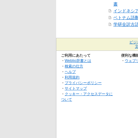
書
インドネシ
ベトナム語
学研全訳古
ビジ
ご利用にあたって
便利な機
・
Weblio辞書とは
・
ウェブ
・
検索の仕方
・
ヘルプ
・
利用規約
・
プライバシーポリシー
・
サイトマップ
・
クッキー・アクセスデータに
ついて