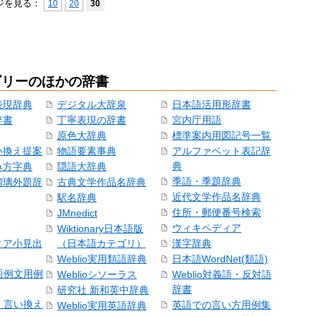
ジを見る：
10
20
30
ゴリーのほかの辞書
表現辞典
デジタル大辞泉
日本語活用形辞書
辞書
丁寧表現の辞書
宮内庁用語
原色大辞典
標準案内用図記号一覧
い換え提案
物語要素事典
アルファベット表記辞
典
み方字典
隠語大辞典
季語・季題辞典
瑠璃外題辞
古典文学作品名辞典
近代文学作品名辞典
駅名辞典
住所・郵便番号検索
JMnedict
ウィキペディア
Wiktionary日本語版
ィア小見出
（日本語カテゴリ）
漢字辞典
Weblio実用類語辞典
日本語WordNet(類語)
本語例文用例
Weblioシソーラス
Weblio対義語・反対語
辞書
研究社 新和英中辞典
語・言い換え
英語での言い方用例集
Weblio実用英語辞典