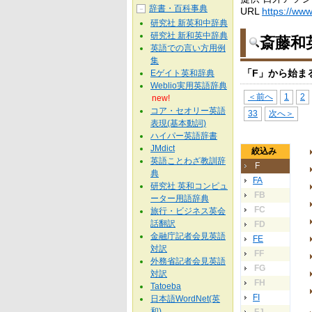
辞書・百科事典
－
URL
https://www.
研究社 新英和中辞典
研究社 新和英中辞典
斎藤和
英語での言い方用例
集
「F」から始ま
Eゲイト英和辞典
Weblio実用英語辞典
＜前へ
1
2
new!
コア・セオリー英語
33
次へ＞
表現(基本動詞)
ハイパー英語辞書
JMdict
絞込み
英語ことわざ教訓辞
F
典
FA
研究社 英和コンピュ
FB
ーター用語辞典
FC
旅行・ビジネス英会
話翻訳
FD
金融庁記者会見英語
FE
対訳
FF
外務省記者会見英語
FG
対訳
FH
Tatoeba
FI
日本語WordNet(英
和)