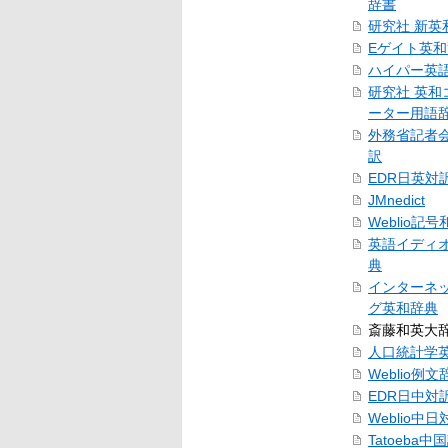
辞書
研究社 新英
Eゲイト英
ハイパー英
研究社 英和
ーター用語
外務省記者
訳
EDR日英対
JMnedict
Weblio記
英語イディ
典
インターネ
グ英和辞典
斎藤和英大
人口統計学
Weblio例文
EDR日中対
Weblio中
Tatoeba