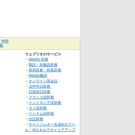
｜
学問
典
ウェブリオのサービス
・
Weblio 辞書
・
類語・対義語辞典
・
英和辞典・和英辞典
・
Weblio翻訳
・
オンライン英会話
・
日中中日辞典
・
日韓韓日辞典
・
フランス語辞典
・
インドネシア語辞典
・
タイ語辞典
・
ベトナム語辞典
・
古語辞典
・
キャリジェネ～生成AIスクー
ル・AIスキルでキャリアアップ