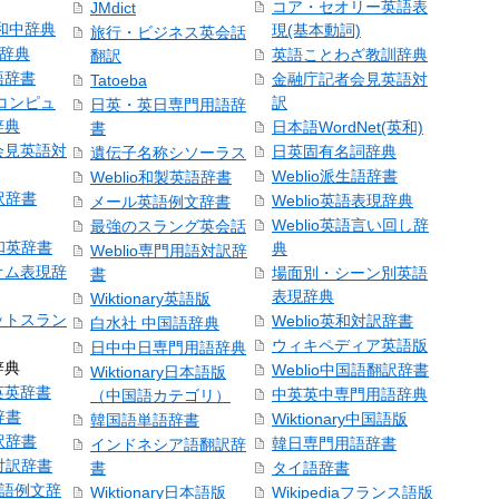
コア・セオリー英語表
JMdict
和中辞典
現(基本動詞)
旅行・ビジネス英会話
和辞典
英語ことわざ教訓辞典
翻訳
語辞書
金融庁記者会見英語対
Tatoeba
コンピュ
訳
日英・英日専門用語辞
辞典
日本語WordNet(英和)
書
会見英語対
日英固有名詞辞典
遺伝子名称シソーラス
Weblio派生語辞書
Weblio和製英語辞書
訳辞書
Weblio英語表現辞典
メール英語例文辞書
Weblio英語言い回し辞
最強のスラング英会話
号和英辞書
典
Weblio専門用語対訳辞
オム表現辞
場面別・シーン別英語
書
表現辞典
Wiktionary英語版
ットスラン
Weblio英和対訳辞書
白水社 中国語辞典
ウィキペディア英語版
日中中日専門用語辞典
辞典
Weblio中国語翻訳辞書
Wiktionary日本語版
英英辞書
中英英中専門用語辞典
（中国語カテゴリ）
辞書
Wiktionary中国語版
韓国語単語辞書
訳辞書
韓日専門用語辞書
インドネシア語翻訳辞
日対訳辞書
書
タイ語辞書
中国語例文辞
Wiktionary日本語版
Wikipediaフランス語版