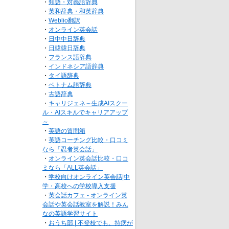
・
類語・対義語辞典
・
英和辞典・和英辞典
・
Weblio翻訳
・
オンライン英会話
・
日中中日辞典
・
日韓韓日辞典
・
フランス語辞典
・
インドネシア語辞典
・
タイ語辞典
・
ベトナム語辞典
・
古語辞典
・
キャリジェネ～生成AIスクー
ル・AIスキルでキャリアアップ
～
・
英語の質問箱
・
英語コーチング比較・口コミ
なら「忍者英会話」
・
オンライン英会話比較・口コ
ミなら「ALL英会話」
・
学校向けオンライン英会話|中
学・高校への学校導入支援
・
英会話カフェ - オンライン英
会話や英会話教室を解説！みん
なの英語学習サイト
・
おうち部 | 不登校でも、持病が