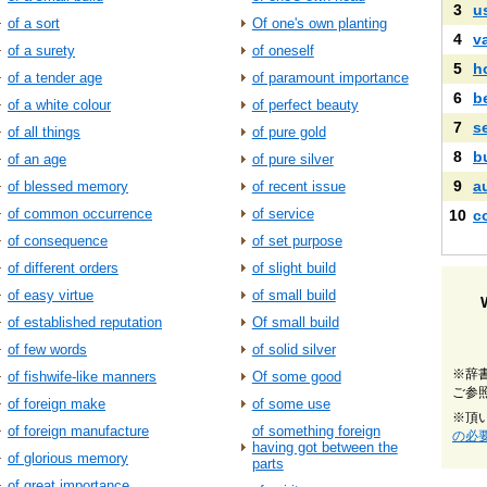
3
u
of a sort
Of one's own planting
4
v
of a surety
of oneself
5
h
of a tender age
of paramount importance
6
b
of a white colour
of perfect beauty
7
s
of all things
of pure gold
8
b
of an age
of pure silver
9
a
of blessed memory
of recent issue
of common occurrence
of service
10
c
of consequence
of set purpose
of different orders
of slight build
of easy virtue
of small build
of established reputation
Of small build
of few words
of solid silver
※辞
of fishwife-like manners
Of some good
ご参
of foreign make
of some use
※頂
of foreign manufacture
of something foreign
の必
having got between the
of glorious memory
parts
of great importance