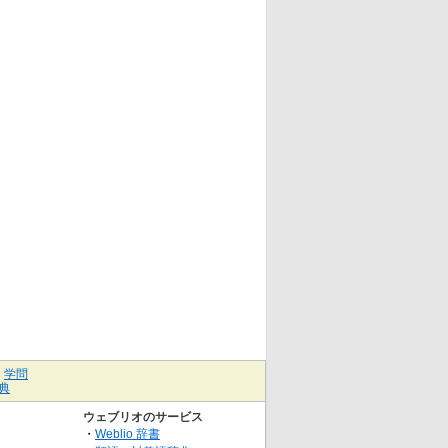
｜
学問
典
ウェブリオのサービス
・
Weblio 辞書