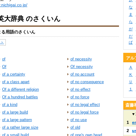
nichigai.co.jp/
な
ま
英大辞典 のさくいん
ら
が
まる用語のさくいん
だ
へ＞
ぱ
アル
of
of necessity
Of
Of necessity
Ａ
of a certainty
of no account
Ｋ
of a class apart
of no consequence
Ｕ
１
Of a different religion
of no effect
Of a hundred battles
of no force
of a kind
of no legal effect
斎藤
of a large build
of no legal force
▼
of a large pattern
of no use
1
e
of a rather large size
of old
2
u
of a small build
of one's own head