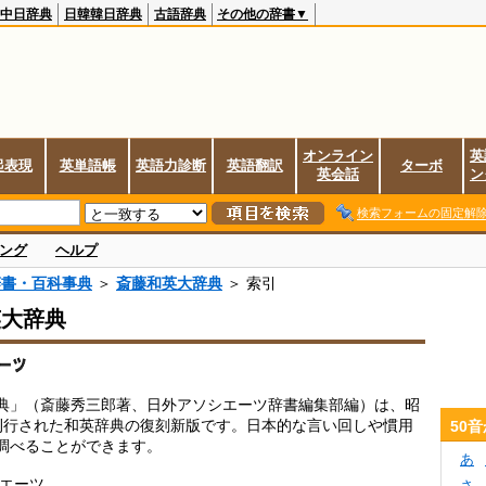
中日辞典
日韓韓日辞典
古語辞典
その他の辞書▼
オンライン
英
起表現
英単語帳
英語力診断
英語翻訳
ターボ
英会話
ン
検索フォームの固定解
ング
ヘルプ
辞書・百科事典
＞
斎藤和英大辞典
＞ 索引
英大辞典
典」（斎藤秀三郎著、日外アソシエーツ辞書編集部編）は、昭
刊行された和英辞典の復刻新版です。日本的な言い回しや慣用
50
調べることができます。
あ
シエーツ
さ