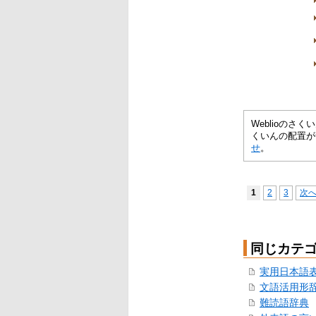
Weblioの
くいんの配置が
せ
。
1
2
3
次
同じカテ
実用日本語
文語活用形
難読語辞典