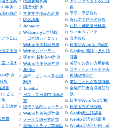
い換え提案
物語要素事典
アルファベット表記辞
典
み方字典
隠語大辞典
季語・季題辞典
瑠璃外題辞
古典文学作品名辞典
近代文学作品名辞典
駅名辞典
住所・郵便番号検索
JMnedict
ウィキペディア
Wiktionary日本語版
ィア小見出
（日本語カテゴリ）
漢字辞典
Weblio実用類語辞典
日本語WordNet(類語)
本語例文用例
Weblioシソーラス
Weblio対義語・反対語
辞書
研究社 新和英中辞典
語・言い換え
英語での言い方用例集
Weblio実用英語辞典
コア・セオリー英語表
JMdict
和中辞典
現(基本動詞)
旅行・ビジネス英会話
和辞典
英語ことわざ教訓辞典
翻訳
語辞書
金融庁記者会見英語対
Tatoeba
コンピュ
訳
日英・英日専門用語辞
辞典
日本語WordNet(英和)
書
会見英語対
日英固有名詞辞典
遺伝子名称シソーラス
Weblio派生語辞書
Weblio和製英語辞書
訳辞書
Weblio英語表現辞典
メール英語例文辞書
Weblio英語言い回し辞
最強のスラング英会話