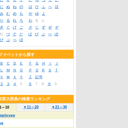
に
ぬ
ね
の
は
ひ
ふ
へ
ほ
み
む
め
も
や
ゆ
よ
り
る
れ
ろ
わ
を
ん
ぎ
ぐ
げ
ご
ざ
じ
ず
ぜ
ぞ
ぢ
づ
で
ど
ば
び
ぶ
べ
ぼ
ぴ
ぷ
ぺ
ぽ
ファベットから探す
Ｂ
Ｃ
Ｄ
Ｅ
Ｆ
Ｇ
Ｈ
Ｉ
Ｊ
Ｌ
Ｍ
Ｎ
Ｏ
Ｐ
Ｑ
Ｒ
Ｓ
Ｔ
Ｖ
Ｗ
Ｘ
Ｙ
Ｚ
記号
２
３
４
５
６
７
８
９
０
和英大辞典の検索ランキング
▼
11～20
▼
21～30
1～10
mployee
se