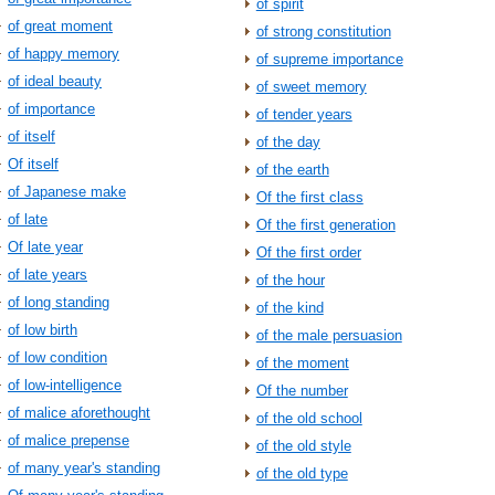
of spirit
of great moment
of strong constitution
of happy memory
of supreme importance
of ideal beauty
of sweet memory
of importance
of tender years
of itself
of the day
Of itself
of the earth
of Japanese make
Of the first class
of late
Of the first generation
Of late year
Of the first order
of late years
of the hour
of long standing
of the kind
of low birth
of the male persuasion
of low condition
of the moment
of low-intelligence
Of the number
of malice aforethought
of the old school
of malice prepense
of the old style
of many year's standing
of the old type