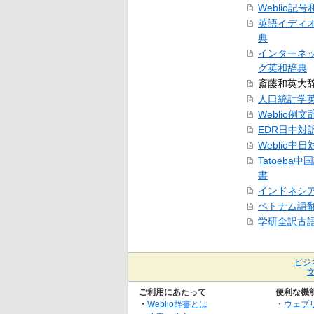
Weblio記
英語イディ
典
インターネ
グ英和辞典
斎藤和英大
人口統計学
Weblio例文
EDR日中対
Weblio中
Tatoeba
書
インドネシ
ベトナム語
学研全訳古
ビジ
ご利用にあたって
便利な機
・
Weblio辞書とは
・
ウェブ