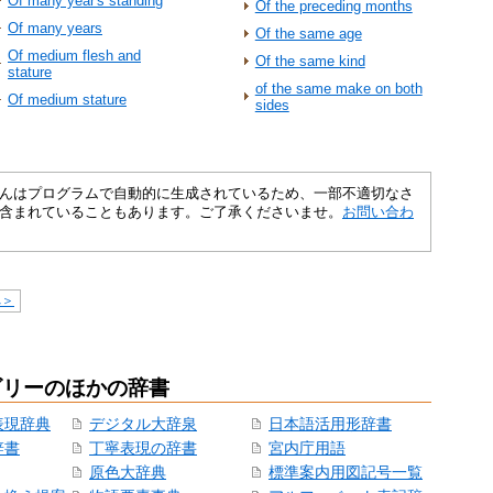
Of many year's standing
Of the preceding months
Of many years
Of the same age
Of medium flesh and
Of the same kind
stature
of the same make on both
Of medium stature
sides
さくいんはプログラムで自動的に生成されているため、一部不適切なさ
含まれていることもあります。ご了承くださいませ。
お問い合わ
へ＞
ゴリーのほかの辞書
表現辞典
デジタル大辞泉
日本語活用形辞書
辞書
丁寧表現の辞書
宮内庁用語
原色大辞典
標準案内用図記号一覧