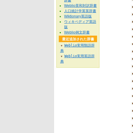
辞書
Weblio英和対訳辞書
人口統計学英英辞書
Wiktionary英語版
ウィキペディア英語
版
Weblio例文辞書
最近追加された辞書
Weblio実用類語辞
▼
典
Weblio実用英語辞
▼
典