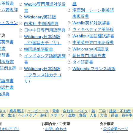
号和英辞書
典
Weblio専門用語対訳辞
オム表現辞
場面別・シーン別英語
書
表現辞典
Wiktionary英語版
ットスラン
Weblio英和対訳辞書
白水社 中国語辞典
ウィキペディア英語版
日中中日専門用語辞典
辞典
Weblio中国語翻訳辞書
Wiktionary日本語版
英英辞書
中英英中専門用語辞典
（中国語カテゴリ）
辞書
Wiktionary中国語版
韓国語単語辞書
訳辞書
韓日専門用語辞書
インドネシア語翻訳辞
日対訳辞書
書
タイ語辞書
中国語例文辞
Wiktionary日本語版
Wikipediaフランス語版
（フランス語カテゴ
ア語辞書
リ）
翻訳辞書
語辞典
ネス
｜
業界用語
｜
コンピュータ
｜
電車
｜
自動車・バイク
｜
船
｜
工学
｜
建築・不動産
文化
｜
生活
｜
ヘルスケア
｜
趣味
｜
スポーツ
｜
生物
｜
食品
｜
人名
｜
方言
｜
辞書・百科事
能
お問合せ・ご要望
会社概要
リオのアプリ
・
お問い合わせ
・
公式企業ページ