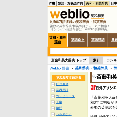
辞書
類語・対義語辞典
英和・和英辞典
日中
英和和英
約506万語収録の英和辞典・和英辞典
複数の英和辞典/和英辞典から一気に検索！
オンライン英語辞書は「weblio英和和英」
英和・和英
英語例文
英語類語
共
辞典
斎藤和英大辞典 トップ
索引
ランキ
Weblio 辞書
＞
英和辞典・和英辞典
＞
斎藤和
英和和英収録辞書
ビジネス
＋
業界用語
＋
コンピュータ
＋
「斎藤和英大辞
工学
和3年に初版が
＋
表現の英語訳を
学問
＋
ヘルスケア
＋
提供 日外アソ