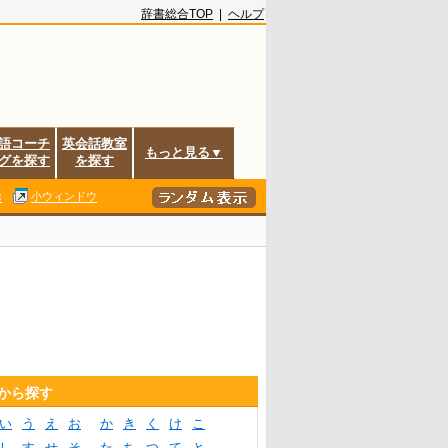
辞書総合TOP
|
ヘルプ
語コーチ
英会話教室
もっと見る▼
グを探す
を探す
除
小ウィンドウ
音から探す
い
う
え
お
か
き
く
け
こ
し
す
せ
そ
た
ち
つ
て
と