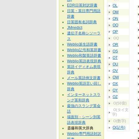
EDR日英対訳辞書
OL
日英・英日専門用語
OM
辞書
ON
日英固有名詞辞典
OO
JMnedict
OP
遺伝子名称シソーラ
OQ
ス
Weblio派生語辞書
OR
Weblio記号和英辞書
OS
Weblio和製英語辞書
OT
Weblio英語表現辞典
OU
英語イディオム表現
OV
辞典
OW
メール英語例文辞書
Weblio英語言い回し
OX
辞典
OY
インターネットスラ
OZ
ング英和辞典
O(50音)
最強のスラング英会
O(タイ文
話
字)
場面別・シーン別英
O(数字)
語表現辞典
O(記号)
斎藤和英大辞典
Weblio専門用語対訳