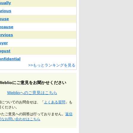
sually
arious
ouse
ecause
ervices
uyer
ugust
onfidential
>>もっとランキングを見る
Weblioにご意見をお聞かせください
Weblioへのご意見はこちら
書についてのお問合せは、「
よくある質問
」も
照ください。
いたご意見への回答は行っておりません。
返信
要なお問い合わせはこちら