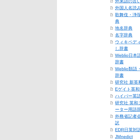
外来語の言
外国人名読
歌舞伎・浄
典
地名辞典
名字辞典
ウィキペデ
し辞書
Weblio日
辞書
Weblio類
辞書
研究社 新英
Eゲイト英
ハイパー英
研究社 英和
ーター用語
外務省記者
訳
EDR日英対
JMnedict