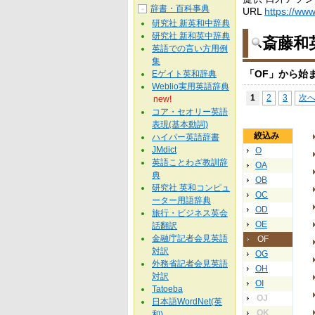
辞書・百科事典
－
URL
https://www.
研究社 新英和中辞典
研究社 新和英中辞典
斎藤和
英語での言い方用例
集
「OF」から始
Eゲイト英和辞典
Weblio実用英語辞典
1
2
3
次
new!
コア・セオリー英語
表現(基本動詞)
絞込み
ハイパー英語辞書
JMdict
O
英語ことわざ教訓辞
OA
典
OB
研究社 英和コンピュ
OC
ーター用語辞典
OD
旅行・ビジネス英会
OE
話翻訳
金融庁記者会見英語
OF
対訳
OG
外務省記者会見英語
OH
対訳
OI
Tatoeba
OJ
日本語WordNet(英
OK
和)