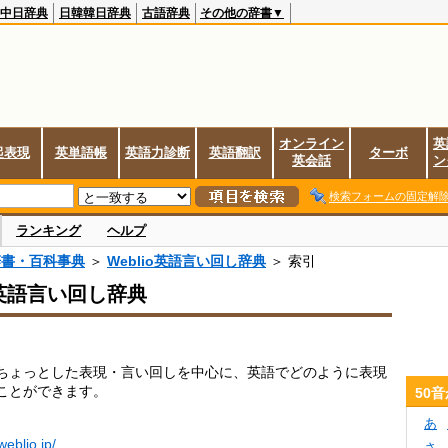
中日辞典
日韓韓日辞典
古語辞典
その他の辞書▼
オンライン
英
起表現
英単語帳
英語力診断
英語翻訳
ターボ
英会話
ン
検索フォームの固定解
ランキング
ヘルプ
辞書・百科事典
＞
Weblio英語言い回し辞典
＞ 索引
io英語言い回し辞典
ちょっとした表現・言い回しを中心に、英語でどのように表現
ことができます。
50
あ
.weblio.jp/
さ