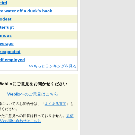
eird
ike water off a duck's back
odest
nterrupt
urious
everage
nexpected
elf employed
>>もっとランキングを見る
Weblioにご意見をお聞かせください
Weblioへのご意見はこちら
書についてのお問合せは、「
よくある質問
」も
照ください。
いたご意見への回答は行っておりません。
返信
要なお問い合わせはこちら