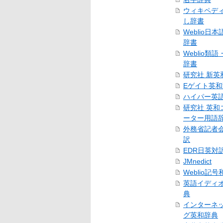
ウィキペデ
し辞書
Weblio日
辞書
Weblio類
辞書
研究社 新英
Eゲイト英
ハイパー英
研究社 英和
ーター用語
外務省記者
訳
EDR日英対
JMnedict
Weblio記
英語イディ
典
インターネ
グ英和辞典