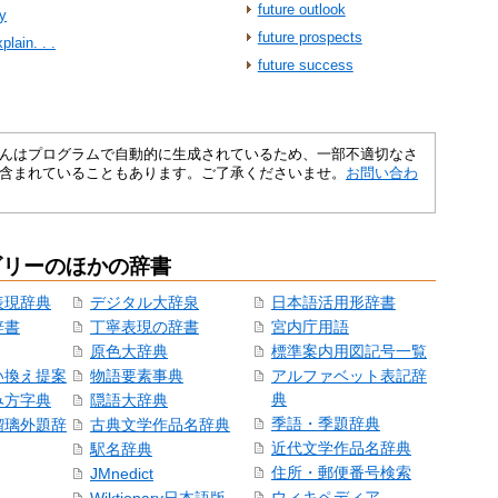
future outlook
ty
future prospects
plain. . .
future success
さくいんはプログラムで自動的に生成されているため、一部不適切なさ
含まれていることもあります。ご了承くださいませ。
お問い合わ
ゴリーのほかの辞書
表現辞典
デジタル大辞泉
日本語活用形辞書
辞書
丁寧表現の辞書
宮内庁用語
原色大辞典
標準案内用図記号一覧
い換え提案
物語要素事典
アルファベット表記辞
典
み方字典
隠語大辞典
季語・季題辞典
瑠璃外題辞
古典文学作品名辞典
近代文学作品名辞典
駅名辞典
住所・郵便番号検索
JMnedict
ウィキペディア