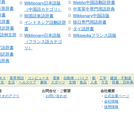
辞典
Weblio中国語翻訳辞書
Wiktionary日本語版
英英辞書
中英英中専門用語辞典
（中国語カテゴリ）
辞書
Wiktionary中国語版
韓国語単語辞書
訳辞書
韓日専門用語辞書
インドネシア語翻訳辞
日対訳辞書
書
タイ語辞書
中国語例文辞
Wiktionary日本語版
Wikipediaフランス語版
（フランス語カテゴ
ア語辞書
リ）
翻訳辞書
語辞典
ネス
｜
業界用語
｜
コンピュータ
｜
電車
｜
自動車・バイク
｜
船
｜
工学
｜
建築・不動産
文化
｜
生活
｜
ヘルスケア
｜
趣味
｜
スポーツ
｜
生物
｜
食品
｜
人名
｜
方言
｜
辞書・百科事
能
お問合せ・ご要望
会社概要
リオのアプリ
・
お問い合わせ
・
公式企業ページ
・
会社情報
・
採用情報