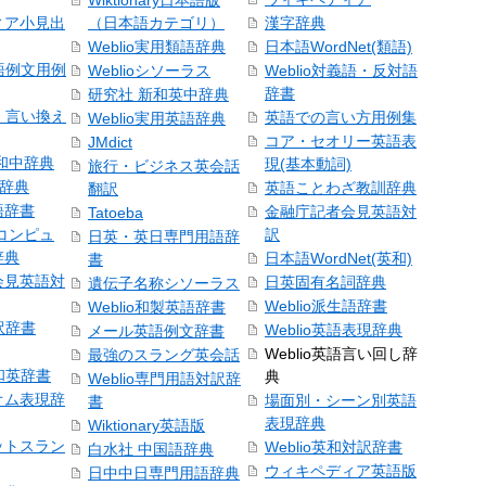
Wiktionary日本語版
ィア小見出
（日本語カテゴリ）
漢字辞典
Weblio実用類語辞典
日本語WordNet(類語)
本語例文用例
Weblioシソーラス
Weblio対義語・反対語
辞書
研究社 新和英中辞典
語・言い換え
英語での言い方用例集
Weblio実用英語辞典
コア・セオリー英語表
JMdict
和中辞典
現(基本動詞)
旅行・ビジネス英会話
和辞典
英語ことわざ教訓辞典
翻訳
語辞書
金融庁記者会見英語対
Tatoeba
コンピュ
訳
日英・英日専門用語辞
辞典
日本語WordNet(英和)
書
会見英語対
日英固有名詞辞典
遺伝子名称シソーラス
Weblio派生語辞書
Weblio和製英語辞書
訳辞書
Weblio英語表現辞典
メール英語例文辞書
Weblio英語言い回し辞
最強のスラング英会話
号和英辞書
典
Weblio専門用語対訳辞
オム表現辞
場面別・シーン別英語
書
表現辞典
Wiktionary英語版
ットスラン
Weblio英和対訳辞書
白水社 中国語辞典
ウィキペディア英語版
日中中日専門用語辞典