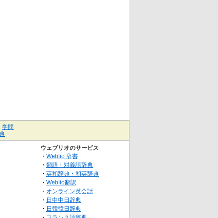
｜
学問
典
ウェブリオのサービス
・
Weblio 辞書
・
類語・対義語辞典
・
英和辞典・和英辞典
・
Weblio翻訳
・
オンライン英会話
・
日中中日辞典
・
日韓韓日辞典
・
フランス語辞典