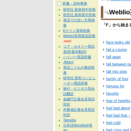
辞書・百科事典
－
研究社 新英和中辞典
Webl
研究社 新和英中辞典
英語での言い方用例
「F」から始ま
集
Eゲイト英和辞典
Weblio実用英語辞典
new!
face looks old
コア・セオリー英語
fail a course
表現(基本動詞)
fall apart
ハイパー英語辞書
JMdict
fall between t
英語ことわざ教訓辞
fall into step
典
研究社 英和コンピュ
family of four
ーター用語辞典
famous for
旅行・ビジネス英会
favorite
話翻訳
金融庁記者会見英語
fear of heights
対訳
feel bad about
外務省記者会見英語
対訳
feel bad that ~
Tatoeba
feel cold
日本語WordNet(英
feel crisp and 
和)