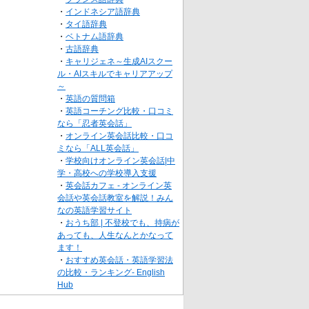
・
インドネシア語辞典
・
タイ語辞典
・
ベトナム語辞典
・
古語辞典
・
キャリジェネ～生成AIスクー
ル・AIスキルでキャリアアップ
～
・
英語の質問箱
・
英語コーチング比較・口コミ
なら「忍者英会話」
・
オンライン英会話比較・口コ
ミなら「ALL英会話」
・
学校向けオンライン英会話|中
学・高校への学校導入支援
・
英会話カフェ - オンライン英
会話や英会話教室を解説！みん
なの英語学習サイト
・
おうち部 | 不登校でも、持病が
あっても、人生なんとかなって
ます！
・
おすすめ英会話・英語学習法
の比較・ランキング- English
Hub