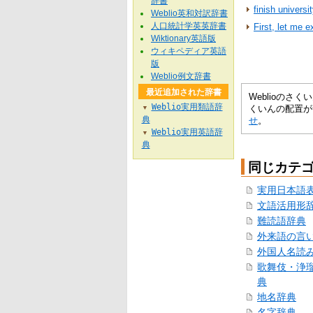
辞書
finish universi
Weblio英和対訳辞書
人口統計学英英辞書
First, let me ex
Wiktionary英語版
ウィキペディア英語
版
Weblio例文辞書
最近追加された辞書
Weblioの
Weblio実用類語辞
くいんの配置が
▼
典
せ
。
Weblio実用英語辞
▼
典
同じカテ
実用日本語
文語活用形
難読語辞典
外来語の言
外国人名読
歌舞伎・浄
典
地名辞典
名字辞典