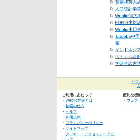
斎藤和英大
人口統計学
Weblio例文
EDR日中対
Weblio中
Tatoeba
書
インドネシ
ベトナム語
学研全訳古
ビジ
ご利用にあたって
便利な機
・
Weblio辞書とは
・
ウェブ
・
検索の仕方
・
ヘルプ
・
利用規約
・
プライバシーポリシー
・
サイトマップ
・
クッキー・アクセスデータに
ついて