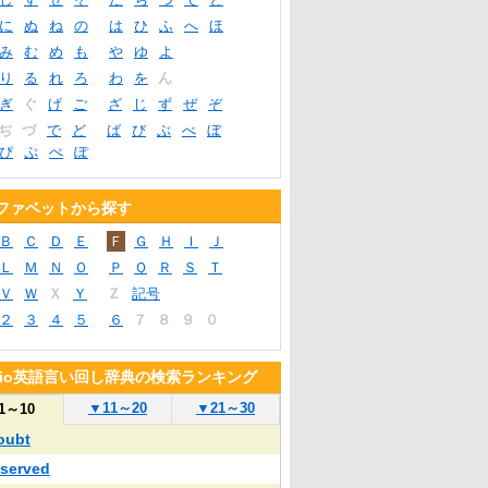
に
ぬ
ね
の
は
ひ
ふ
へ
ほ
み
む
め
も
や
ゆ
よ
り
る
れ
ろ
わ
を
ん
ぎ
ぐ
げ
ご
ざ
じ
ず
ぜ
ぞ
ぢ
づ
で
ど
ば
び
ぶ
べ
ぼ
ぴ
ぷ
ぺ
ぽ
ファベットから探す
Ｂ
Ｃ
Ｄ
Ｅ
Ｆ
Ｇ
Ｈ
Ｉ
Ｊ
Ｌ
Ｍ
Ｎ
Ｏ
Ｐ
Ｑ
Ｒ
Ｓ
Ｔ
Ｖ
Ｗ
Ｘ
Ｙ
Ｚ
記号
２
３
４
５
６
７
８
９
０
blio英語言い回し辞典の検索ランキング
▼
11～20
▼
21～30
1～10
oubt
eserved