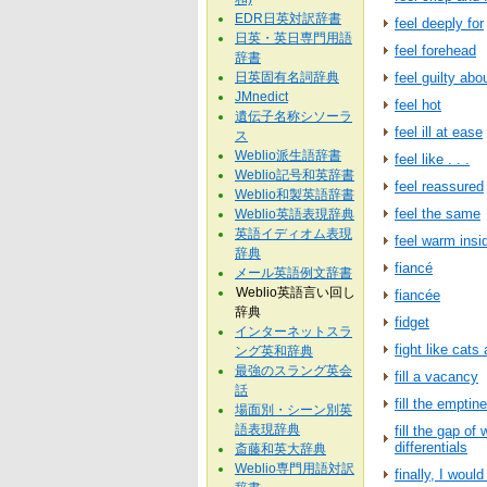
EDR日英対訳辞書
feel deeply for
日英・英日専門用語
feel forehead
辞書
日英固有名詞辞典
feel guilty abou
JMnedict
feel hot
遺伝子名称シソーラ
feel ill at ease
ス
Weblio派生語辞書
feel like . . .
Weblio記号和英辞書
feel reassured
Weblio和製英語辞書
feel the same
Weblio英語表現辞典
英語イディオム表現
feel warm insi
辞典
fiancé
メール英語例文辞書
Weblio英語言い回し
fiancée
辞典
fidget
インターネットスラ
fight like cats
ング英和辞典
最強のスラング英会
fill a vacancy
話
fill the emptin
場面別・シーン別英
語表現辞典
fill the gap of
differentials
斎藤和英大辞典
Weblio専門用語対訳
finally, I would