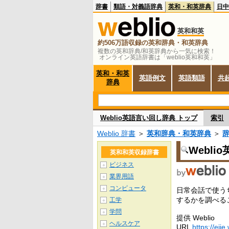
辞書
類語・対義語辞典
英和・和英辞典
日中
英和和英
約506万語収録の英和辞典・和英辞典
複数の英和辞典/和英辞典から一気に検索！
オンライン英語辞書は「weblio英和和英」
英和・和英
英語例文
英語類語
共
辞典
Weblio英語言い回し辞典 トップ
索引
Weblio 辞書
＞
英和辞典・和英辞典
＞
Webl
英和和英収録辞書
ビジネス
＋
業界用語
＋
コンピュータ
＋
日常会話で使う
するかを調べる
工学
＋
学問
＋
提供 Weblio
ヘルスケア
＋
URL
https://ejje