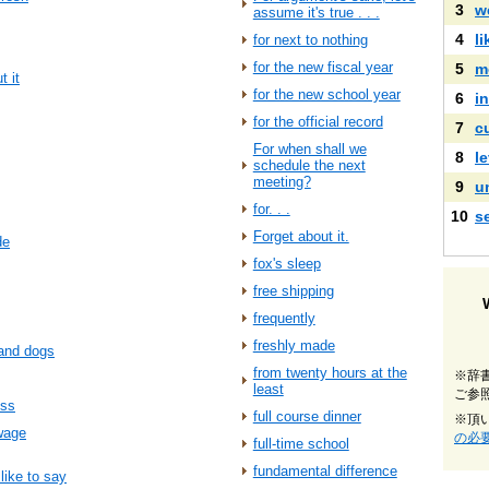
3
w
assume it's true . . .
4
l
for next to nothing
for the new fiscal year
5
m
t it
for the new school year
6
i
for the official record
7
c
For when shall we
8
l
schedule the next
meeting?
9
u
for. . .
10
s
Forget about it.
de
fox's sleep
free shipping
frequently
freshly made
 and dogs
from twenty hours at the
※辞
least
ご参
ess
full course dinner
※頂
 wage
の必
full-time school
fundamental difference
 like to say