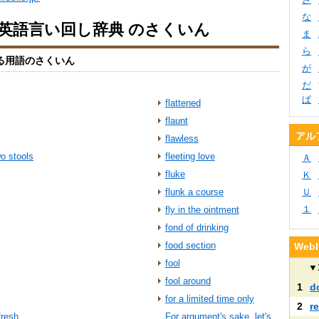
な
io英語言い回し辞典 のさくいん
ま
ら
る用語のさくいん
が
だ
ぱ
flattened
flaunt
アル
flawless
wo stools
fleeting love
Ａ
fluke
Ｋ
flunk a course
Ｕ
１
fly in the ointment
fond of drinking
food section
We
fool
▼
fool around
1
d
for a limited time only
2
r
fresh
For argument's sake, let's