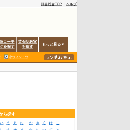
辞書総合TOP
|
ヘルプ
語コーチ
英会話教室
もっと見る▼
グを探す
を探す
除
小ウィンドウ
音から探す
い
う
え
お
か
き
く
け
こ
し
す
せ
そ
た
ち
つ
て
と