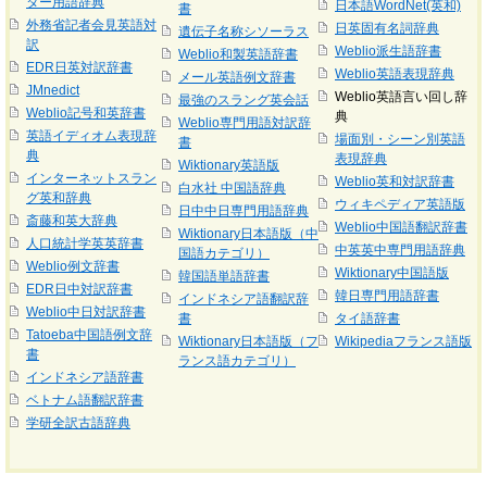
ター用語辞典
日本語WordNet(英和)
書
外務省記者会見英語対
日英固有名詞辞典
遺伝子名称シソーラス
訳
Weblio派生語辞書
Weblio和製英語辞書
EDR日英対訳辞書
Weblio英語表現辞典
メール英語例文辞書
JMnedict
Weblio英語言い回し辞
最強のスラング英会話
Weblio記号和英辞書
典
Weblio専門用語対訳辞
英語イディオム表現辞
場面別・シーン別英語
書
典
表現辞典
Wiktionary英語版
インターネットスラン
Weblio英和対訳辞書
白水社 中国語辞典
グ英和辞典
ウィキペディア英語版
日中中日専門用語辞典
斎藤和英大辞典
Weblio中国語翻訳辞書
Wiktionary日本語版（中
人口統計学英英辞書
中英英中専門用語辞典
国語カテゴリ）
Weblio例文辞書
Wiktionary中国語版
韓国語単語辞書
EDR日中対訳辞書
韓日専門用語辞書
インドネシア語翻訳辞
Weblio中日対訳辞書
書
タイ語辞書
Tatoeba中国語例文辞
Wiktionary日本語版（フ
Wikipediaフランス語版
書
ランス語カテゴリ）
インドネシア語辞書
ベトナム語翻訳辞書
学研全訳古語辞典