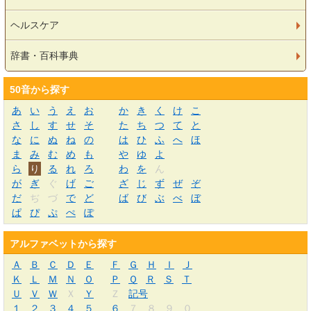
ヘルスケア
辞書・百科事典
50音から探す
あ
い
う
え
お
か
き
く
け
こ
さ
し
す
せ
そ
た
ち
つ
て
と
な
に
ぬ
ね
の
は
ひ
ふ
へ
ほ
ま
み
む
め
も
や
ゆ
よ
ら
り
る
れ
ろ
わ
を
ん
が
ぎ
ぐ
げ
ご
ざ
じ
ず
ぜ
ぞ
だ
ぢ
づ
で
ど
ば
び
ぶ
べ
ぼ
ぱ
ぴ
ぷ
ぺ
ぽ
アルファベットから探す
Ａ
Ｂ
Ｃ
Ｄ
Ｅ
Ｆ
Ｇ
Ｈ
Ｉ
Ｊ
Ｋ
Ｌ
Ｍ
Ｎ
Ｏ
Ｐ
Ｑ
Ｒ
Ｓ
Ｔ
Ｕ
Ｖ
Ｗ
Ｘ
Ｙ
Ｚ
記号
１
２
３
４
５
６
７
８
９
０