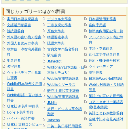
同じカテゴリーのほかの辞書
実用日本語表現辞典
デジタル大辞泉
日本語活用形辞書
文語活用形辞書
丁寧表現の辞書
宮内庁用語
難読語辞典
原色大辞典
標準案内用図記号一覧
外来語の言い換え提案
物語要素事典
アルファベット表記辞
典
外国人名読み方字典
隠語大辞典
季語・季題辞典
歌舞伎・浄瑠璃外題辞
古典文学作品名辞典
典
近代文学作品名辞典
駅名辞典
地名辞典
住所・郵便番号検索
JMnedict
名字辞典
ウィキペディア
Wiktionary日本語版（日
ウィキペディア小見出
本語カテゴリ）
漢字辞典
し辞書
Weblio実用類語辞典
日本語WordNet(類語)
Weblio日本語例文用例
Weblioシソーラス
Weblio対義語・反対語
辞書
辞書
研究社 新和英中辞典
Weblio類語・言い換え
英語での言い方用例集
Weblio実用英語辞典
辞書
コア・セオリー英語表
JMdict
研究社 新英和中辞典
現(基本動詞)
旅行・ビジネス英会話
Eゲイト英和辞典
英語ことわざ教訓辞典
翻訳
ハイパー英語辞書
金融庁記者会見英語対
Tatoeba
研究社 英和コンピュー
訳
日英・英日専門用語辞