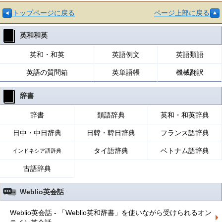
トップページに戻る
ページ上部に戻る
英和和英
英和・和英
英語例文
英語類語
英語の質問箱
英単語帳
機械翻訳
辞書
辞書
類語辞典
英和・和英辞典
日中・中日辞典
日韓・韓日辞典
フランス語辞典
タイ語辞典
ベトナム語辞典
インドネシア語辞典
古語辞典
Weblio英会話
Weblio英会話 - 「Weblio英和辞書」を使いながら受けられるオン