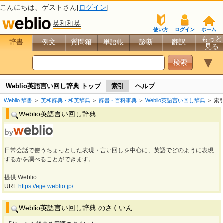
こんにちは、
ゲスト
さん[
ログイン
]
英和和英
使い方
ログイン
ホーム
もっと
辞書
例文
質問箱
単語帳
診断
翻訳
見る
▼
Weblio英語言い回し辞典 トップ
索引
ヘルプ
Weblio 辞書
＞
英和辞典・和英辞典
＞
辞書・百科事典
＞
Weblio英語言い回し辞典
＞ 索
Weblio英語言い回し辞典
日常会話で使うちょっとした表現・言い回しを中心に、英語でどのように表現
するかを調べることができます。
提供 Weblio
URL
https://ejje.weblio.jp/
Weblio英語言い回し辞典 のさくいん