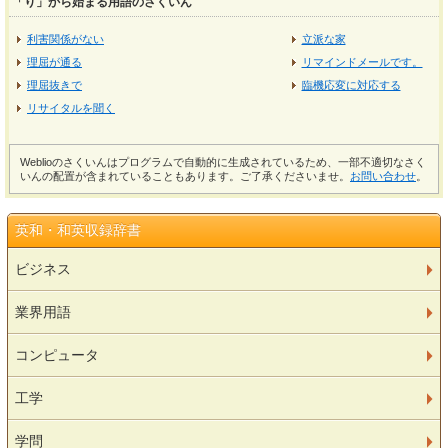
「り」から始まる用語のさくいん
利害関係がない
立派な家
理屈が通る
リマインドメールです。
理屈抜きで
臨機応変に対応する
リサイタルを聞く
Weblioのさくいんはプログラムで自動的に生成されているため、一部不適切なさく
いんの配置が含まれていることもあります。ご了承くださいませ。
お問い合わせ
。
英和・和英収録辞書
ビジネス
業界用語
コンピュータ
工学
学問