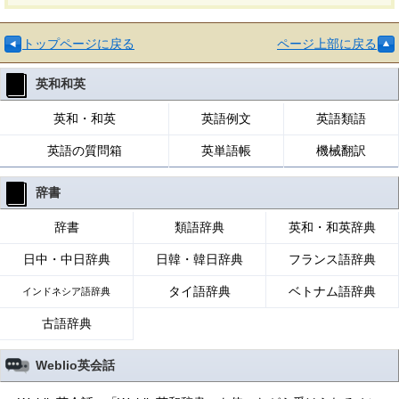
トップページに戻る
ページ上部に戻る
英和和英
英和・和英
英語例文
英語類語
英語の質問箱
英単語帳
機械翻訳
辞書
辞書
類語辞典
英和・和英辞典
日中・中日辞典
日韓・韓日辞典
フランス語辞典
タイ語辞典
ベトナム語辞典
インドネシア語辞典
古語辞典
Weblio英会話