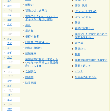
ぼろ
剖検の
膨張･収縮
ぼわ
ぼを
冒険のはじまりだ
ぼうっとしている
ぼん
冒険のわくわく、ハラハラ
ぼうっとする
ドキドキ、最後は感動
ぼが
暴徒
ぼぎ
暴言
冒頭に記載した
ぼぐ
暴言集
ぼげ
暴徒化した民衆に襲われて
暴行する者
財布も奪われた
ぼご
膀胱内に投与された
矛と盾
ぼざ
膀胱の裏側の
ぼじ
暴徒たち
ぼず
膀胱麻痺
暴動
ぼぜ
某国企業に身売りするくら
暴動や群衆制御に従事する
ぼぞ
いなら本体事業ごと破綻倒
産してしまえ
暴動を起こす
ぼだ
亡国的な
ボウナ
ぼぢ
ぼづ
防護学
忘年会のお知らせ
ぼで
防災意識
ぼど
ぼば
ぼび
ぼぶ
ぼべ
ぼぼ