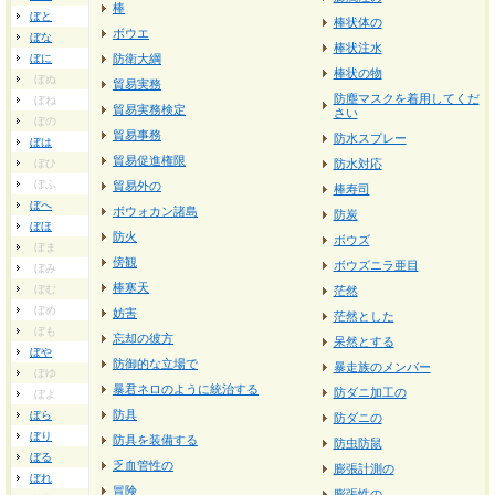
棒
ぼと
棒状体の
ボウエ
ぼな
棒状注水
ぼに
防衛大綱
棒状の物
ぼぬ
貿易実務
防塵マスクを着用してくだ
ぼね
貿易実務検定
さい
ぼの
貿易事務
防水スプレー
ぼは
貿易促進権限
ぼひ
防水対応
ぼふ
貿易外の
棒寿司
ぼへ
ボウォカン諸島
防炭
ぼほ
防火
ボウズ
ぼま
傍観
ボウズニラ亜目
ぼみ
棒寒天
ぼむ
茫然
ぼめ
妨害
茫然とした
ぼも
忘却の彼方
呆然とする
ぼや
防御的な立場で
暴走族のメンバー
ぼゆ
暴君ネロのように統治する
防ダニ加工の
ぼよ
防具
ぼら
防ダニの
ぼり
防具を装備する
防虫防鼠
ぼる
乏血管性の
膨張計測の
ぼれ
冒険
膨張性の