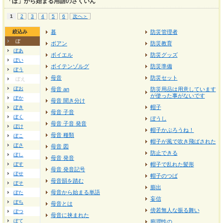
「ぼ」から始まる用語のさくいん
1
2
3
4
5
6
次へ＞
絞込み
暮
防災管理者
ぼ
ボアン
防災教育
ぼあ
ボイエル
防災グッズ
ぼい
ボイテンゾルグ
防災準備
ぼう
母音
防災セット
ぼえ
ぼお
母音 an
防災用品は用意しています
が使った事がないです
ぼか
母音 聞き分け
帽子
ぼき
母音 子音
ぼく
ぼうし
母音 子音 発音
ぼけ
帽子かぶろうね！
母音 種類
ぼこ
帽子が風で吹き飛ばされた
ぼさ
母音 図
防止できる
ぼし
母音 発音
ぼす
帽子で乱れた髪形
母音 発音記号
ぼせ
帽子のつば
母音韻を踏む
ぼそ
膨出
母音から始まる単語
ぼた
妄信
ぼち
母音とは
傍若無人な振る舞い
ぼつ
母音に挟まれた
ぼて
膨潤性の