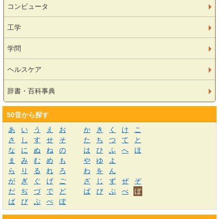
コンピュータ
工学
学問
ヘルスケア
辞書・百科事典
50音から探す
あ
い
う
え
お
か
き
く
け
こ
さ
し
す
せ
そ
た
ち
つ
て
と
な
に
ぬ
ね
の
は
ひ
ふ
へ
ほ
ま
み
む
め
も
や
ゆ
よ
ら
り
る
れ
ろ
わ
を
ん
が
ぎ
ぐ
げ
ご
ざ
じ
ず
ぜ
ぞ
だ
ぢ
づ
で
ど
ば
び
ぶ
べ
ぼ
ぱ
ぴ
ぷ
ぺ
ぽ