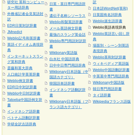
研究社 英和コンピュー
訳
日英・英日専門用語辞
ター用語辞典
日本語WordNet(英和)
書
外務省記者会見英語対
日英固有名詞辞典
遺伝子名称シソーラス
訳
Weblio派生語辞書
Weblio和製英語辞書
EDR日英対訳辞書
Weblio英語表現辞典
メール英語例文辞書
JMnedict
Weblio英語言い回し辞
最強のスラング英会話
Weblio記号和英辞書
典
Weblio専門用語対訳辞
英語イディオム表現辞
場面別・シーン別英語
書
典
表現辞典
Wiktionary英語版
インターネットスラン
Weblio英和対訳辞書
白水社 中国語辞典
グ英和辞典
ウィキペディア英語版
日中中日専門用語辞典
斎藤和英大辞典
Weblio中国語翻訳辞書
Wiktionary日本語版（中
人口統計学英英辞書
中英英中専門用語辞典
国語カテゴリ）
Weblio例文辞書
Wiktionary中国語版
韓国語単語辞書
EDR日中対訳辞書
韓日専門用語辞書
インドネシア語翻訳辞
Weblio中日対訳辞書
書
タイ語辞書
Tatoeba中国語例文辞
Wiktionary日本語版（フ
Wikipediaフランス語版
書
ランス語カテゴリ）
インドネシア語辞書
ベトナム語翻訳辞書
学研全訳古語辞典