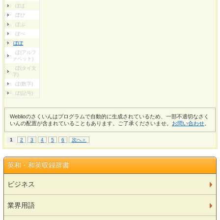
ぼぱ
ぼぴ
ぼぷ
ぼぺ
ぼぽ
ぼ(アルフ
ァベット)
ぼ(タイ文
字)
ぼ(数字)
ぼ(記号)
Weblioのさくいんはプログラムで自動的に生成されているため、一部不適切なさく
いんの配置が含まれていることもあります。ご了承くださいませ。
お問い合わせ
。
1
2
3
4
5
6
次へ＞
英和・和英収録辞書
ビジネス
業界用語