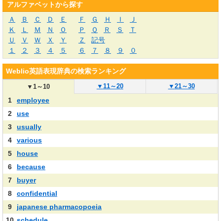
アルファベットから探す
Ａ
Ｂ
Ｃ
Ｄ
Ｅ
Ｆ
Ｇ
Ｈ
Ｉ
Ｊ
Ｋ
Ｌ
Ｍ
Ｎ
Ｏ
Ｐ
Ｑ
Ｒ
Ｓ
Ｔ
Ｕ
Ｖ
Ｗ
Ｘ
Ｙ
Ｚ
記号
１
２
３
４
５
６
７
８
９
０
Weblio英語表現辞典の検索ランキング
▼
11～20
▼
21～30
▼
1～10
1
employee
2
use
3
usually
4
various
5
house
6
because
7
buyer
8
confidential
9
japanese pharmacopoeia
10
schedule