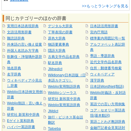
>>もっとランキングを見る
同じカテゴリーのほかの辞書
実用日本語表現辞典
デジタル大辞泉
日本語活用形辞書
文語活用形辞書
丁寧表現の辞書
宮内庁用語
難読語辞典
原色大辞典
標準案内用図記号一覧
外来語の言い換え提案
物語要素事典
アルファベット表記辞
典
外国人名読み方字典
隠語大辞典
季語・季題辞典
歌舞伎・浄瑠璃外題辞
古典文学作品名辞典
典
近代文学作品名辞典
駅名辞典
地名辞典
住所・郵便番号検索
JMnedict
名字辞典
ウィキペディア
Wiktionary日本語版（日
ウィキペディア小見出
本語カテゴリ）
漢字辞典
し辞書
Weblio実用類語辞典
日本語WordNet(類語)
Weblio日本語例文用例
Weblioシソーラス
Weblio対義語・反対語
辞書
辞書
研究社 新和英中辞典
Weblio類語・言い換え
英語での言い方用例集
Weblio実用英語辞典
辞書
コア・セオリー英語表
JMdict
研究社 新英和中辞典
現(基本動詞)
旅行・ビジネス英会話
Eゲイト英和辞典
英語ことわざ教訓辞典
翻訳
ハイパー英語辞書
金融庁記者会見英語対
Tatoeba