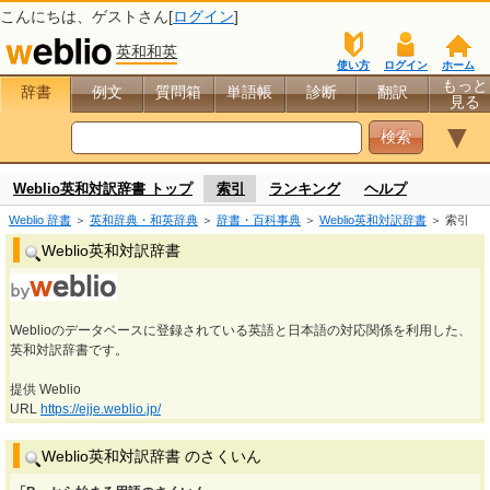
こんにちは、
ゲスト
さん[
ログイン
]
英和和英
使い方
ログイン
ホーム
もっと
辞書
例文
質問箱
単語帳
診断
翻訳
見る
▼
Weblio英和対訳辞書 トップ
索引
ランキング
ヘルプ
Weblio 辞書
＞
英和辞典・和英辞典
＞
辞書・百科事典
＞
Weblio英和対訳辞書
＞ 索引
Weblio英和対訳辞書
Weblioのデータベースに登録されている英語と日本語の対応関係を利用した、
英和対訳辞書です。
提供 Weblio
URL
https://ejje.weblio.jp/
Weblio英和対訳辞書 のさくいん