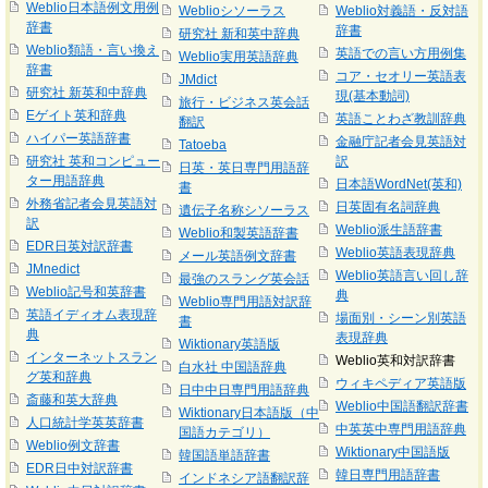
Weblio日本語例文用例
Weblioシソーラス
Weblio対義語・反対語
辞書
辞書
研究社 新和英中辞典
Weblio類語・言い換え
英語での言い方用例集
Weblio実用英語辞典
辞書
コア・セオリー英語表
JMdict
研究社 新英和中辞典
現(基本動詞)
旅行・ビジネス英会話
Eゲイト英和辞典
英語ことわざ教訓辞典
翻訳
ハイパー英語辞書
金融庁記者会見英語対
Tatoeba
研究社 英和コンピュー
訳
日英・英日専門用語辞
ター用語辞典
日本語WordNet(英和)
書
外務省記者会見英語対
日英固有名詞辞典
遺伝子名称シソーラス
訳
Weblio派生語辞書
Weblio和製英語辞書
EDR日英対訳辞書
Weblio英語表現辞典
メール英語例文辞書
JMnedict
Weblio英語言い回し辞
最強のスラング英会話
Weblio記号和英辞書
典
Weblio専門用語対訳辞
英語イディオム表現辞
場面別・シーン別英語
書
典
表現辞典
Wiktionary英語版
インターネットスラン
Weblio英和対訳辞書
白水社 中国語辞典
グ英和辞典
ウィキペディア英語版
日中中日専門用語辞典
斎藤和英大辞典
Weblio中国語翻訳辞書
Wiktionary日本語版（中
人口統計学英英辞書
中英英中専門用語辞典
国語カテゴリ）
Weblio例文辞書
Wiktionary中国語版
韓国語単語辞書
EDR日中対訳辞書
韓日専門用語辞書
インドネシア語翻訳辞