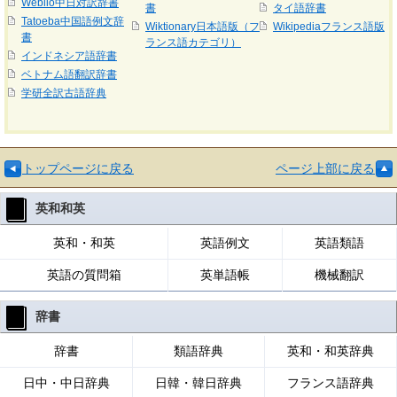
Weblio中日対訳辞書
書
タイ語辞書
Tatoeba中国語例文辞
Wiktionary日本語版（フ
Wikipediaフランス語版
書
ランス語カテゴリ）
インドネシア語辞書
ベトナム語翻訳辞書
学研全訳古語辞典
トップページに戻る
ページ上部に戻る
英和和英
英和・和英
英語例文
英語類語
英語の質問箱
英単語帳
機械翻訳
辞書
辞書
類語辞典
英和・和英辞典
日中・中日辞典
日韓・韓日辞典
フランス語辞典