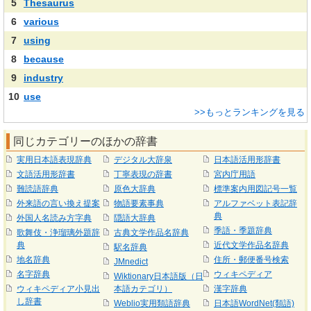
5
Thesaurus
6
various
7
using
8
because
9
industry
10
use
>>もっとランキングを見る
同じカテゴリーのほかの辞書
実用日本語表現辞典
デジタル大辞泉
日本語活用形辞書
文語活用形辞書
丁寧表現の辞書
宮内庁用語
難読語辞典
原色大辞典
標準案内用図記号一覧
外来語の言い換え提案
物語要素事典
アルファベット表記辞
典
外国人名読み方字典
隠語大辞典
季語・季題辞典
歌舞伎・浄瑠璃外題辞
古典文学作品名辞典
典
近代文学作品名辞典
駅名辞典
地名辞典
住所・郵便番号検索
JMnedict
名字辞典
ウィキペディア
Wiktionary日本語版（日
ウィキペディア小見出
本語カテゴリ）
漢字辞典
し辞書
Weblio実用類語辞典
日本語WordNet(類語)