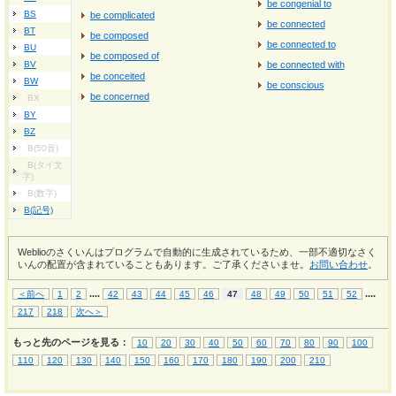
be congenial to
BS
be complicated
be connected
BT
be composed
be connected to
BU
be composed of
BV
be connected with
be conceited
BW
be conscious
be concerned
BX
BY
BZ
B(50音)
B(タイ文
字)
B(数字)
B(記号)
Weblioのさくいんはプログラムで自動的に生成されているため、一部不適切なさく
いんの配置が含まれていることもあります。ご了承くださいませ。
お問い合わせ
。
...
.
...
.
＜前へ
1
2
42
43
44
45
46
47
48
49
50
51
52
217
218
次へ＞
もっと先のページを見る：
10
20
30
40
50
60
70
80
90
100
110
120
130
140
150
160
170
180
190
200
210