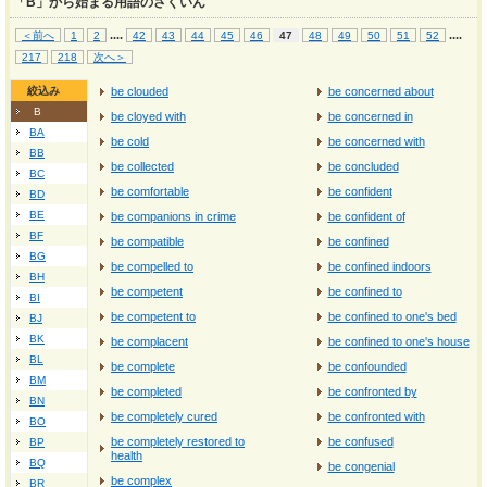
「B」から始まる用語のさくいん
...
.
...
.
＜前へ
1
2
42
43
44
45
46
47
48
49
50
51
52
217
218
次へ＞
絞込み
be clouded
be concerned about
B
be cloyed with
be concerned in
BA
be cold
be concerned with
BB
be collected
be concluded
BC
be comfortable
be confident
BD
BE
be companions in crime
be confident of
BF
be compatible
be confined
BG
be compelled to
be confined indoors
BH
be competent
be confined to
BI
be competent to
be confined to one's bed
BJ
BK
be complacent
be confined to one's house
BL
be complete
be confounded
BM
be completed
be confronted by
BN
be completely cured
be confronted with
BO
be completely restored to
be confused
BP
health
BQ
be congenial
be complex
BR