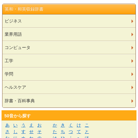
英和・和英収録辞書
ビジネス
業界用語
コンピュータ
工学
学問
ヘルスケア
辞書・百科事典
50音から探す
あ
い
う
え
お
か
き
く
け
こ
さ
し
す
せ
そ
た
ち
つ
て
と