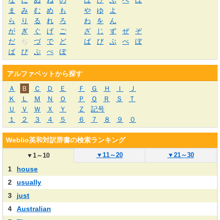
な
に
ぬ
ね
の
は
ひ
ふ
へ
ほ
ま
み
む
め
も
や
ゆ
よ
ら
り
る
れ
ろ
わ
を
ん
が
ぎ
ぐ
げ
ご
ざ
じ
ず
ぜ
ぞ
だ
ぢ
づ
で
ど
ば
び
ぶ
べ
ぼ
ぱ
ぴ
ぷ
ぺ
ぽ
アルファベットから探す
Ａ
Ｂ
Ｃ
Ｄ
Ｅ
Ｆ
Ｇ
Ｈ
Ｉ
Ｊ
Ｋ
Ｌ
Ｍ
Ｎ
Ｏ
Ｐ
Ｑ
Ｒ
Ｓ
Ｔ
Ｕ
Ｖ
Ｗ
Ｘ
Ｙ
Ｚ
記号
１
２
３
４
５
６
７
８
９
０
Weblio英和対訳辞書の検索ランキング
▼
11～20
▼
21～30
▼
1～10
1
house
2
usually
3
just
4
Australian