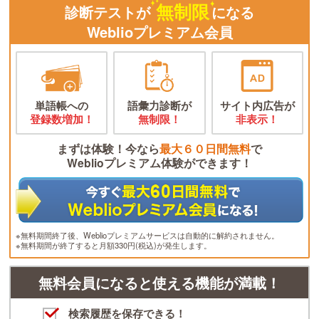
無制限
診断テストが
になる
Weblioプレミアム会員
単語帳への
語彙力診断が
サイト内広告が
登録数増加！
無制限！
非表示！
まずは体験！今なら
最大６０日間無料
で
Weblioプレミアム体験ができます！
※無料期間終了後、Weblioプレミアムサービスは自動的に解約されません。
※無料期間が終了すると月額330円(税込)が発生します。
無料会員になると使える機能が満載！
検索履歴を保存できる！