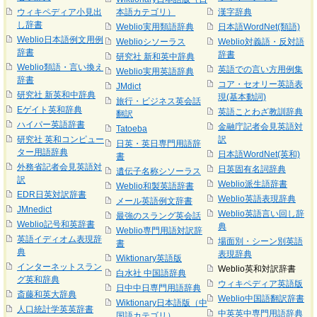
ウィキペディア小見出
本語カテゴリ）
漢字辞典
し辞書
Weblio実用類語辞典
日本語WordNet(類語)
Weblio日本語例文用例
Weblioシソーラス
Weblio対義語・反対語
辞書
辞書
研究社 新和英中辞典
Weblio類語・言い換え
英語での言い方用例集
Weblio実用英語辞典
辞書
コア・セオリー英語表
JMdict
研究社 新英和中辞典
現(基本動詞)
旅行・ビジネス英会話
Eゲイト英和辞典
英語ことわざ教訓辞典
翻訳
ハイパー英語辞書
金融庁記者会見英語対
Tatoeba
研究社 英和コンピュー
訳
日英・英日専門用語辞
ター用語辞典
日本語WordNet(英和)
書
外務省記者会見英語対
日英固有名詞辞典
遺伝子名称シソーラス
訳
Weblio派生語辞書
Weblio和製英語辞書
EDR日英対訳辞書
Weblio英語表現辞典
メール英語例文辞書
JMnedict
Weblio英語言い回し辞
最強のスラング英会話
Weblio記号和英辞書
典
Weblio専門用語対訳辞
英語イディオム表現辞
場面別・シーン別英語
書
典
表現辞典
Wiktionary英語版
インターネットスラン
Weblio英和対訳辞書
白水社 中国語辞典
グ英和辞典
ウィキペディア英語版
日中中日専門用語辞典
斎藤和英大辞典
Weblio中国語翻訳辞書
Wiktionary日本語版（中
人口統計学英英辞書
中英英中専門用語辞典
国語カテゴリ）