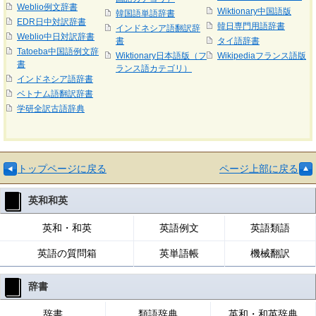
Weblio例文辞書
Wiktionary中国語版
韓国語単語辞書
EDR日中対訳辞書
韓日専門用語辞書
インドネシア語翻訳辞
Weblio中日対訳辞書
書
タイ語辞書
Tatoeba中国語例文辞
Wiktionary日本語版（フ
Wikipediaフランス語版
書
ランス語カテゴリ）
インドネシア語辞書
ベトナム語翻訳辞書
学研全訳古語辞典
トップページに戻る
ページ上部に戻る
英和和英
英和・和英
英語例文
英語類語
英語の質問箱
英単語帳
機械翻訳
辞書
辞書
類語辞典
英和・和英辞典