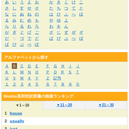
あ
い
う
え
お
か
き
く
け
こ
さ
し
す
せ
そ
た
ち
つ
て
と
な
に
ぬ
ね
の
は
ひ
ふ
へ
ほ
ま
み
む
め
も
や
ゆ
よ
ら
り
る
れ
ろ
わ
を
ん
が
ぎ
ぐ
げ
ご
ざ
じ
ず
ぜ
ぞ
だ
ぢ
づ
で
ど
ば
び
ぶ
べ
ぼ
ぱ
ぴ
ぷ
ぺ
ぽ
アルファベットから探す
Ａ
Ｂ
Ｃ
Ｄ
Ｅ
Ｆ
Ｇ
Ｈ
Ｉ
Ｊ
Ｋ
Ｌ
Ｍ
Ｎ
Ｏ
Ｐ
Ｑ
Ｒ
Ｓ
Ｔ
Ｕ
Ｖ
Ｗ
Ｘ
Ｙ
Ｚ
記号
１
２
３
４
５
６
７
８
９
０
Weblio英和対訳辞書の検索ランキング
▼
11～20
▼
21～30
▼
1～10
1
house
2
usually
3
just