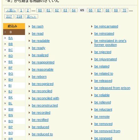
「B」から始まる用語のさくいん
...
.
...
.
＜前へ
1
2
60
61
62
63
64
65
66
67
68
69
70
217
218
次へ＞
絞込み
be rash
be reincarnated
B
be read
be reinstated
BA
be readable
be reinstated in one's
BB
former position
be ready
BC
be rejected
be realized
BD
be rejuvenated
BE
be reappointed
be related
BF
be reasonable
be related to
BG
be reborn
BH
be released
be recognized
BI
be released from prison
be reconciled
BJ
be reliable
BK
be reconciled with
be relieved
BL
be reconstructed
BM
be reluctant
be recorded
BN
be remote
be rectified
BO
be removed
be reduced
BP
be removed from
BQ
be reduced to
be renewed
BR