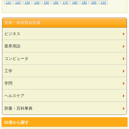
110
120
130
140
150
160
170
180
190
200
210
英和・和英収録辞書
ビジネス
業界用語
コンピュータ
工学
学問
ヘルスケア
辞書・百科事典
50音から探す