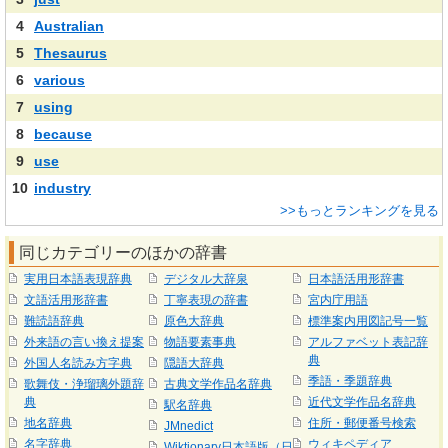
4
Australian
5
Thesaurus
6
various
7
using
8
because
9
use
10
industry
>>もっとランキングを見る
同じカテゴリーのほかの辞書
実用日本語表現辞典
デジタル大辞泉
日本語活用形辞書
文語活用形辞書
丁寧表現の辞書
宮内庁用語
難読語辞典
原色大辞典
標準案内用図記号一覧
外来語の言い換え提案
物語要素事典
アルファベット表記辞
典
外国人名読み方字典
隠語大辞典
季語・季題辞典
歌舞伎・浄瑠璃外題辞
古典文学作品名辞典
典
近代文学作品名辞典
駅名辞典
地名辞典
住所・郵便番号検索
JMnedict
名字辞典
ウィキペディア
Wiktionary日本語版（日