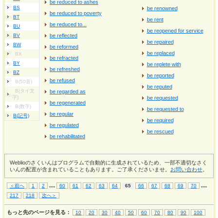
be reduced to ashes
BS
be renowned
be reduced to poverty
BT
be rent
be reduced to...
BU
be reopened for service
BV
be reflected
be repaired
BW
be reformed
be replaced
BX
be refracted
BY
be replete with
be refreshed
BZ
be reported
be refused
B(50音)
be reputed
B(タイ文
be regarded as
字)
be requested
be regenerated
B(数字)
be requested to
be regular
B(記号)
be required
be regulated
be rescued
be rehabilitated
Weblioのさくいんはプログラムで自動的に生成されているため、一部不適切なさく
いんの配置が含まれていることもあります。ご了承くださいませ。
お問い合わせ
。
...
.
...
.
＜前へ
1
2
60
61
62
63
64
65
66
67
68
69
70
217
218
次へ＞
もっと先のページを見る：
10
20
30
40
50
60
70
80
90
100