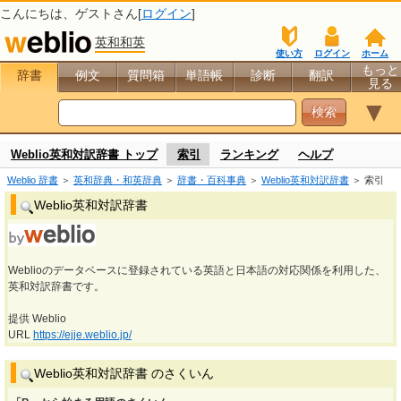
こんにちは、
ゲスト
さん[
ログイン
]
英和和英
使い方
ログイン
ホーム
もっと
辞書
例文
質問箱
単語帳
診断
翻訳
見る
▼
Weblio英和対訳辞書 トップ
索引
ランキング
ヘルプ
Weblio 辞書
＞
英和辞典・和英辞典
＞
辞書・百科事典
＞
Weblio英和対訳辞書
＞ 索引
Weblio英和対訳辞書
Weblioのデータベースに登録されている英語と日本語の対応関係を利用した、
英和対訳辞書です。
提供 Weblio
URL
https://ejje.weblio.jp/
Weblio英和対訳辞書 のさくいん