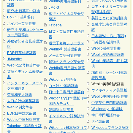
英語での言い方用例集
Weblio実用英語辞典
辞書
コア・セオリー英語表
JMdict
研究社 新英和中辞典
現(基本動詞)
旅行・ビジネス英会話
Eゲイト英和辞典
英語ことわざ教訓辞典
翻訳
ハイパー英語辞書
金融庁記者会見英語対
Tatoeba
研究社 英和コンピュー
訳
日英・英日専門用語辞
ター用語辞典
日本語WordNet(英和)
書
外務省記者会見英語対
日英固有名詞辞典
遺伝子名称シソーラス
訳
Weblio派生語辞書
Weblio和製英語辞書
EDR日英対訳辞書
Weblio英語表現辞典
メール英語例文辞書
JMnedict
Weblio英語言い回し辞
最強のスラング英会話
Weblio記号和英辞書
典
Weblio専門用語対訳辞
英語イディオム表現辞
場面別・シーン別英語
書
典
表現辞典
Wiktionary英語版
インターネットスラン
Weblio英和対訳辞書
白水社 中国語辞典
グ英和辞典
ウィキペディア英語版
日中中日専門用語辞典
斎藤和英大辞典
Weblio中国語翻訳辞書
Wiktionary日本語版（中
人口統計学英英辞書
中英英中専門用語辞典
国語カテゴリ）
Weblio例文辞書
Wiktionary中国語版
韓国語単語辞書
EDR日中対訳辞書
韓日専門用語辞書
インドネシア語翻訳辞
Weblio中日対訳辞書
書
タイ語辞書
Tatoeba中国語例文辞
Wiktionary日本語版（フ
Wikipediaフランス語版
書