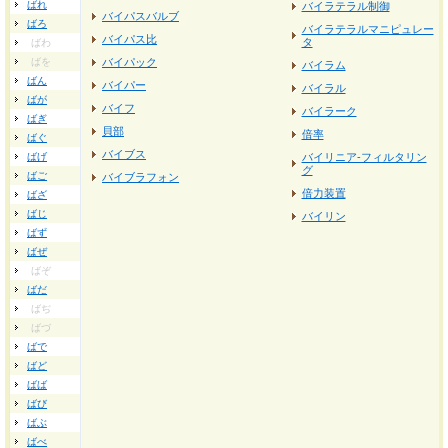
ばれ
バイラテラル制御
バイパスバルブ
ばろ
バイラテラルマニピュレー
バイパス比
タ
ばわ
ばを
バイパック
バイラム
ばん
バイパー
バイラル
ばが
バイフ
バイラーク
ばぎ
貝部
倍率
ばぐ
バイブス
ばげ
バイリニア‐フィルタリン
グ
ばご
バイブラフォン
倍力装置
ばざ
ばじ
バイリン
ばず
ばぜ
ばぞ
ばだ
ばぢ
ばづ
ばで
ばど
ばば
ばび
ばぶ
ばべ