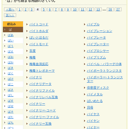
「ば」から始まる用語のさくいん
...
.
＜前へ
1
2
3
4
5
6
7
8
9
10
11
12
13
26
27
次へ＞
絞込み
バイトコード
バイブル
ば
バイトホルダ
バイブレーション
ばあ
ばいとほるだ
バイブレータ
ばい
バイトモード
バイブレーター
ばう
百度
バイブロシヤー
ばえ
ばお
梅毒
バイプリズム
ばか
梅毒血清反応
バイベル・パラーデ小体
ばき
梅毒トレポネーマ
バイポーラトランジスタ
ばく
バイナリ
バイポーラー‐トランジス
ばけ
ター
バイナリデータ
ばこ
倍密度ディスク
ばさ
バイナリファイル
バイメタル
ばし
バイナリレベル互換
ばす
ばいめたる
バイナリー
ばせ
貝母
バイナリー‐コード
ばそ
バイヤス
バイナリー‐ファイル
ばた
バイヤン
ばち
バイナリー互換
バイヤー
ばつ