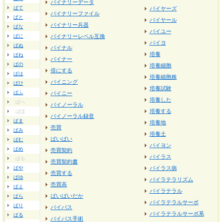
バイナリーデータ
ばて
バイヤーズ
バイナリーファイル
ばと
バイヤール
バイナリー兵器
ばな
バイユー
ばに
バイナリーレベル互換
バイヨ
ばぬ
バイナル
培養
ばね
バイナー
ばの
培養細胞
倍にする
ばは
培養細胞株
バイニング
ばひ
培養試験
ばふ
バイニー
培養した
ばへ
バイノーラル
培養する
ばほ
バイノーラル録音
ばま
培養地
売買
ばみ
培養土
ばいばい
ばむ
バイヨン
ばめ
売買契約
バイラス
ばも
売買契約書
ばや
バイラス病
売買する
ばゆ
バイラテラリズム
売買高
ばよ
バイラテラル
ばいばいだか
ばら
バイラテラルサーボ
ばり
バイパス
バイラテラルサーボ系
ばる
バイパス手術