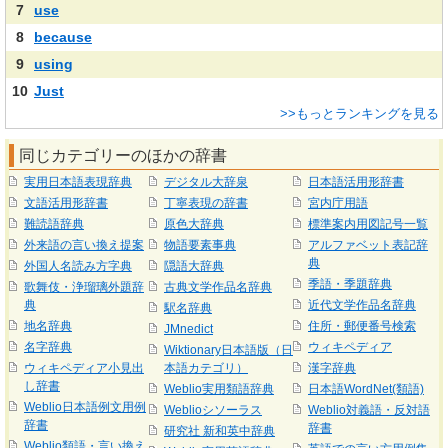
7
use
8
because
9
using
10
Just
>>もっとランキングを見る
同じカテゴリーのほかの辞書
実用日本語表現辞典
デジタル大辞泉
日本語活用形辞書
文語活用形辞書
丁寧表現の辞書
宮内庁用語
難読語辞典
原色大辞典
標準案内用図記号一覧
外来語の言い換え提案
物語要素事典
アルファベット表記辞
典
外国人名読み方字典
隠語大辞典
季語・季題辞典
歌舞伎・浄瑠璃外題辞
古典文学作品名辞典
典
近代文学作品名辞典
駅名辞典
地名辞典
住所・郵便番号検索
JMnedict
名字辞典
ウィキペディア
Wiktionary日本語版（日
ウィキペディア小見出
本語カテゴリ）
漢字辞典
し辞書
Weblio実用類語辞典
日本語WordNet(類語)
Weblio日本語例文用例
Weblioシソーラス
Weblio対義語・反対語
辞書
辞書
研究社 新和英中辞典
Weblio類語・言い換え