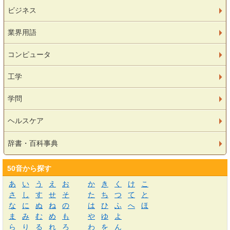
ビジネス
業界用語
コンピュータ
工学
学問
ヘルスケア
辞書・百科事典
50音から探す
あ
い
う
え
お
か
き
く
け
こ
さ
し
す
せ
そ
た
ち
つ
て
と
な
に
ぬ
ね
の
は
ひ
ふ
へ
ほ
ま
み
む
め
も
や
ゆ
よ
ら
り
る
れ
ろ
わ
を
ん