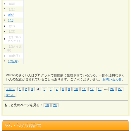
ばぼ
ばぱ
ばぴ
ばぷ
ばぺ
ばぽ
ば(アルフ
ァベット)
ば(タイ文
字)
ば(数字)
ば(記号)
Weblioのさくいんはプログラムで自動的に生成されているため、一部不適切なさく
いんの配置が含まれていることもあります。ご了承くださいませ。
お問い合わせ
。
...
.
＜前へ
1
2
3
4
5
6
7
8
9
10
11
12
13
26
27
次へ＞
もっと先のページを見る：
10
20
英和・和英収録辞書