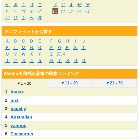
が
ぎ
ぐ
げ
ご
ざ
じ
ず
ぜ
ぞ
だ
ぢ
づ
で
ど
ば
び
ぶ
べ
ぼ
ぱ
ぴ
ぷ
ぺ
ぽ
アルファベットから探す
Ａ
Ｂ
Ｃ
Ｄ
Ｅ
Ｆ
Ｇ
Ｈ
Ｉ
Ｊ
Ｋ
Ｌ
Ｍ
Ｎ
Ｏ
Ｐ
Ｑ
Ｒ
Ｓ
Ｔ
Ｕ
Ｖ
Ｗ
Ｘ
Ｙ
Ｚ
記号
１
２
３
４
５
６
７
８
９
０
Weblio英和対訳辞書の検索ランキング
▼
11～20
▼
21～30
▼
1～10
1
house
2
just
3
usually
4
Australian
5
various
6
Thesaurus