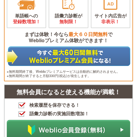
単語帳への
語彙力診断が
サイト内広告が
登録数増加！
無制限！
非表示！
まずは体験！今なら
最大６０日間無料
で
Weblioプレミアム体験ができます！
※無料期間終了後、Weblioプレミアムサービスは自動的に解約されません。
※無料期間が終了すると月額330円(税込)が発生します。
無料会員になると使える機能が満載！
検索履歴を保存できる！
語彙力診断の実施回数増加！