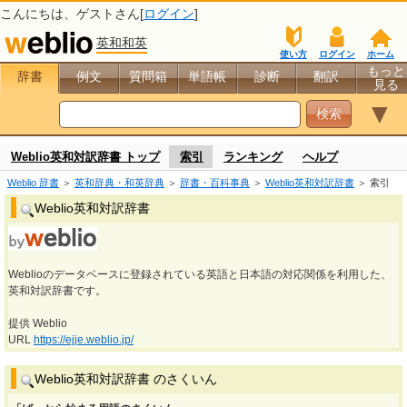
こんにちは、
ゲスト
さん[
ログイン
]
英和和英
使い方
ログイン
ホーム
もっと
辞書
例文
質問箱
単語帳
診断
翻訳
見る
▼
Weblio英和対訳辞書 トップ
索引
ランキング
ヘルプ
Weblio 辞書
＞
英和辞典・和英辞典
＞
辞書・百科事典
＞
Weblio英和対訳辞書
＞ 索引
Weblio英和対訳辞書
Weblioのデータベースに登録されている英語と日本語の対応関係を利用した、
英和対訳辞書です。
提供 Weblio
URL
https://ejje.weblio.jp/
Weblio英和対訳辞書 のさくいん