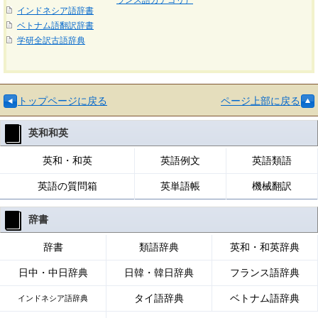
ランス語カテゴリ）
インドネシア語辞書
ベトナム語翻訳辞書
学研全訳古語辞典
トップページに戻る
ページ上部に戻る
英和和英
英和・和英
英語例文
英語類語
英語の質問箱
英単語帳
機械翻訳
辞書
辞書
類語辞典
英和・和英辞典
日中・中日辞典
日韓・韓日辞典
フランス語辞典
タイ語辞典
ベトナム語辞典
インドネシア語辞典