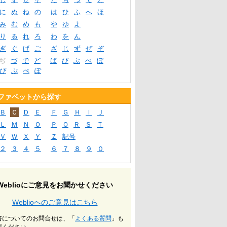
に
ぬ
ね
の
は
ひ
ふ
へ
ほ
み
む
め
も
や
ゆ
よ
り
る
れ
ろ
わ
を
ん
ぎ
ぐ
げ
ご
ざ
じ
ず
ぜ
ぞ
ぢ
づ
で
ど
ば
び
ぶ
べ
ぼ
ぴ
ぷ
ぺ
ぽ
ファベットから探す
Ｂ
Ｃ
Ｄ
Ｅ
Ｆ
Ｇ
Ｈ
Ｉ
Ｊ
Ｌ
Ｍ
Ｎ
Ｏ
Ｐ
Ｑ
Ｒ
Ｓ
Ｔ
Ｖ
Ｗ
Ｘ
Ｙ
Ｚ
記号
２
３
４
５
６
７
８
９
０
Weblioにご意見をお聞かせください
Weblioへのご意見はこちら
書についてのお問合せは、「
よくある質問
」も