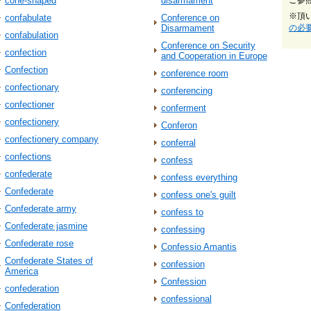
cone‐shaped
disarmament
ご参
※頂
confabulate
Conference on
Disarmament
の必
confabulation
Conference on Security
confection
and Cooperation in Europe
Confection
conference room
confectionary
conferencing
confectioner
conferment
confectionery
Conferon
confectionery company
conferral
confections
confess
confederate
confess everything
Confederate
confess one's guilt
Confederate army
confess to
Confederate jasmine
confessing
Confederate rose
Confessio Amantis
Confederate States of
confession
America
Confession
confederation
confessional
Confederation