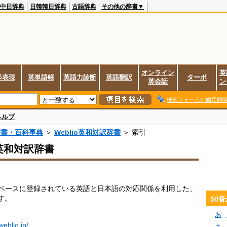
中日辞典
日韓韓日辞典
古語辞典
その他の辞書▼
オンライン
英
起表現
英単語帳
英語力診断
英語翻訳
ターボ
英会話
ン
検索フォームの固定解
ヘルプ
辞書・百科事典
＞
Weblio英和対訳辞書
＞ 索引
o英和対訳辞書
データベースに登録されている英語と日本語の対応関係を利用した、
す。
50
あ
.weblio.jp/
さ