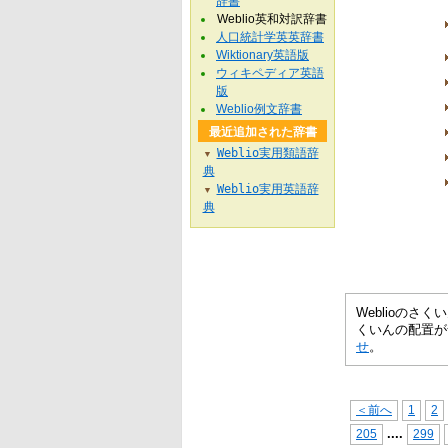
辞書
Weblio英和対訳辞書
人口統計学英英辞書
Wiktionary英語版
ウィキペディア英語
版
Weblio例文辞書
最近追加された辞書
Weblio実用類語辞
▼
典
Weblio実用英語辞
▼
典
Weblioの
くいんの配置が
せ
。
＜前へ
1
2
...
.
205
299