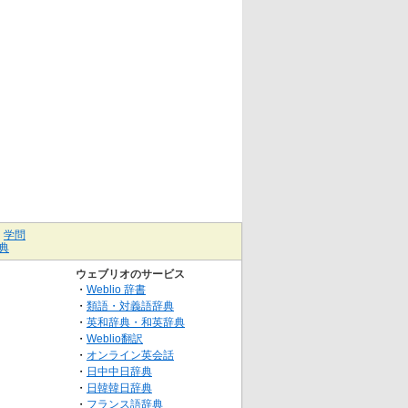
｜
学問
典
ウェブリオのサービス
・
Weblio 辞書
・
類語・対義語辞典
・
英和辞典・和英辞典
・
Weblio翻訳
・
オンライン英会話
・
日中中日辞典
・
日韓韓日辞典
・
フランス語辞典