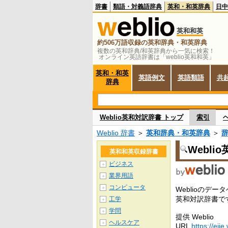
辞書
類語・対義語辞典
英和・和英辞典
日中
英和和英
約506万語収録の英和辞典・和英辞典
複数の英和辞典/和英辞典から一気に検索！
オンライン英語辞書は「weblio英和和英」
英和・和英
英語例文
英語類語
共
辞典
Weblio英和対訳辞書 トップ
索引
Weblio 辞書
＞
英和辞典・和英辞典
＞
Webli
英和和英収録辞書
ビジネス
＋
業界用語
＋
コンピュータ
＋
Weblioの
英和対訳辞書で
工学
＋
学問
＋
提供 Weblio
ヘルスケア
＋
URL
https://ejje