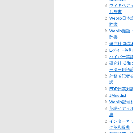
ウィキペデ
し辞書
Weblio日
辞書
Weblio類
辞書
研究社 新英
Eゲイト英
ハイパー英
研究社 英和
ーター用語
外務省記者
訳
EDR日英対
JMnedict
Weblio記
英語イディ
典
インターネ
グ英和辞典