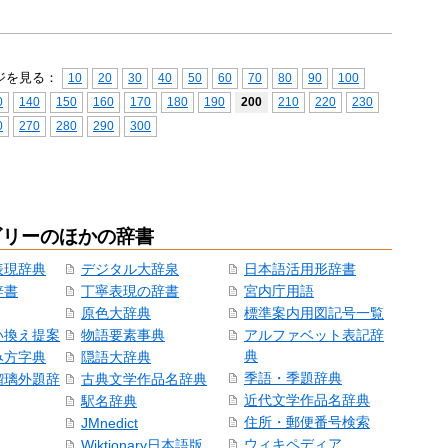
ジを見る：
10
20
30
40
50
60
70
80
90
100
0
140
150
160
170
180
190
200
210
220
230
0
270
280
290
300
ゴリーのほかの辞書
表現辞典
デジタル大辞泉
日本語活用形辞書
辞書
丁寧表現の辞書
宮内庁用語
原色大辞典
標準案内用図記号一覧
い換え提案
物語要素事典
アルファベット表記辞
典
み方字典
隠語大辞典
季語・季題辞典
瑠璃外題辞
古典文学作品名辞典
近代文学作品名辞典
駅名辞典
住所・郵便番号検索
JMnedict
ウィキペディア
Wiktionary日本語版