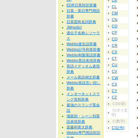
CK
EDR日英対訳辞書
CL
日英・英日専門用語
CM
辞書
CN
日英固有名詞辞典
CO
JMnedict
CP
遺伝子名称シソーラ
ス
CQ
Weblio派生語辞書
CR
Weblio記号和英辞書
CS
Weblio和製英語辞書
CT
Weblio英語表現辞典
CU
英語イディオム表現
CV
辞典
メール英語例文辞書
CW
Weblio英語言い回し
CX
辞典
CY
インターネットスラ
CZ
ング英和辞典
C(50音)
最強のスラング英会
C(タイ文
話
字)
場面別・シーン別英
C(数字)
語表現辞典
斎藤和英大辞典
C(記号)
Weblio専門用語対訳