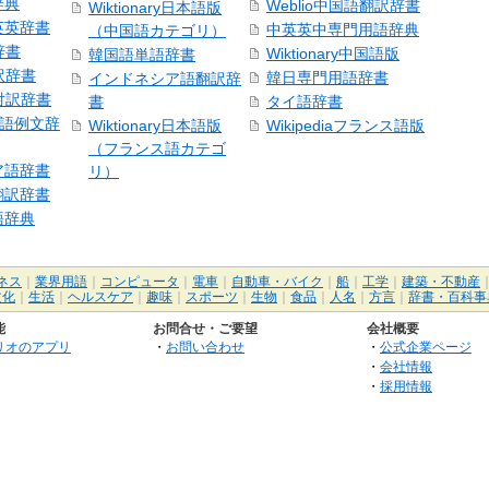
辞典
Weblio中国語翻訳辞書
Wiktionary日本語版
英英辞書
中英英中専門用語辞典
（中国語カテゴリ）
辞書
Wiktionary中国語版
韓国語単語辞書
訳辞書
韓日専門用語辞書
インドネシア語翻訳辞
日対訳辞書
書
タイ語辞書
中国語例文辞
Wiktionary日本語版
Wikipediaフランス語版
（フランス語カテゴ
ア語辞書
リ）
翻訳辞書
語辞典
ネス
｜
業界用語
｜
コンピュータ
｜
電車
｜
自動車・バイク
｜
船
｜
工学
｜
建築・不動産
文化
｜
生活
｜
ヘルスケア
｜
趣味
｜
スポーツ
｜
生物
｜
食品
｜
人名
｜
方言
｜
辞書・百科事
能
お問合せ・ご要望
会社概要
リオのアプリ
・
お問い合わせ
・
公式企業ページ
・
会社情報
・
採用情報