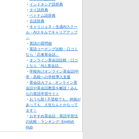
・
インドネシア語辞典
・
タイ語辞典
・
ベトナム語辞典
・
古語辞典
・
キャリジェネ～生成AIスクー
ル・AIスキルでキャリアアップ
～
・
英語の質問箱
・
英語コーチング比較・口コミ
なら「忍者英会話」
・
オンライン英会話比較・口コ
ミなら「ALL英会話」
・
学校向けオンライン英会話|中
学・高校への学校導入支援
・
英会話カフェ - オンライン英
会話や英会話教室を解説！みん
なの英語学習サイト
・
おうち部 | 不登校でも、持病が
あっても、人生なんとかなって
ます！
・
おすすめ英会話・英語学習法
の比較・ランキング- English
Hub