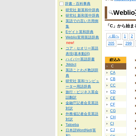
辞書・百科事典
－
研究社 新英和中辞典
Webl
研究社 新和英中辞典
英語での言い方用例
「C」から始ま
集
Eゲイト英和辞典
＜前へ
1
2
Weblio実用英語辞典
new!
...
.
205
299
コア・セオリー英語
表現(基本動詞)
ハイパー英語辞書
絞込み
JMdict
C
英語ことわざ教訓辞
CA
典
CB
研究社 英和コンピュ
CC
ーター用語辞典
CD
旅行・ビジネス英会
話翻訳
CE
金融庁記者会見英語
CF
対訳
CG
外務省記者会見英語
CH
対訳
CI
Tatoeba
CJ
日本語WordNet(英
和)