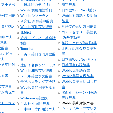
ィア小見出
（日本語カテゴリ）
漢字辞典
Weblio実用類語辞典
日本語WordNet(類語)
本語例文用例
Weblioシソーラス
Weblio対義語・反対語
辞書
研究社 新和英中辞典
語・言い換え
英語での言い方用例集
Weblio実用英語辞典
コア・セオリー英語表
JMdict
和中辞典
現(基本動詞)
旅行・ビジネス英会話
和辞典
英語ことわざ教訓辞典
翻訳
語辞書
金融庁記者会見英語対
Tatoeba
コンピュ
訳
日英・英日専門用語辞
辞典
日本語WordNet(英和)
書
会見英語対
日英固有名詞辞典
遺伝子名称シソーラス
Weblio派生語辞書
Weblio和製英語辞書
訳辞書
Weblio英語表現辞典
メール英語例文辞書
Weblio英語言い回し辞
最強のスラング英会話
号和英辞書
典
Weblio専門用語対訳辞
オム表現辞
場面別・シーン別英語
書
表現辞典
Wiktionary英語版
ットスラン
Weblio英和対訳辞書
白水社 中国語辞典
ウィキペディア英語版
日中中日専門用語辞典