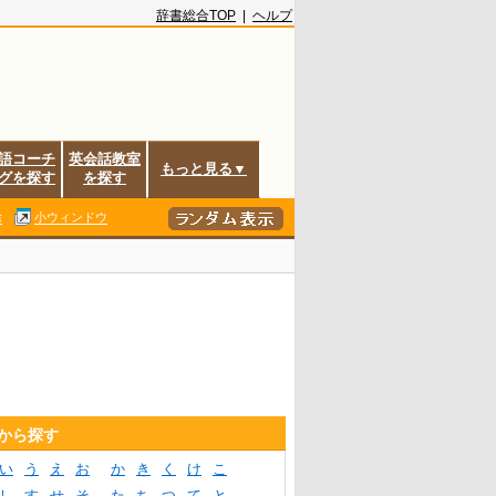
辞書総合TOP
|
ヘルプ
語コーチ
英会話教室
もっと見る▼
グを探す
を探す
除
小ウィンドウ
音から探す
い
う
え
お
か
き
く
け
こ
し
す
せ
そ
た
ち
つ
て
と