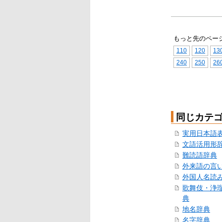
もっと先のペー
110
120
13
240
250
26
同じカテ
実用日本語
文語活用形
難読語辞典
外来語の言
外国人名読
歌舞伎・浄
典
地名辞典
名字辞典