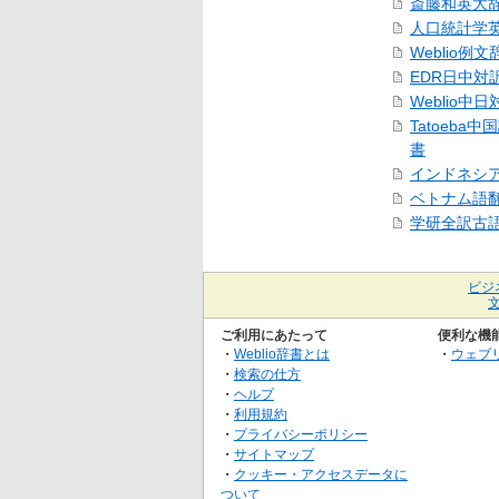
斎藤和英大
人口統計学
Weblio例文
EDR日中対
Weblio中
Tatoeba
書
インドネシ
ベトナム語
学研全訳古
ビジ
ご利用にあたって
便利な機
・
Weblio辞書とは
・
ウェブ
・
検索の仕方
・
ヘルプ
・
利用規約
・
プライバシーポリシー
・
サイトマップ
・
クッキー・アクセスデータに
ついて