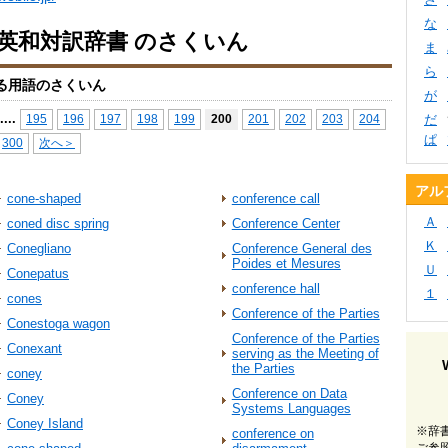
な
io英和対訳辞書 のさくいん
ま
ら
る用語のさくいん
が
...
.
195
196
197
198
199
200
201
202
203
204
だ
ぱ
300
次へ＞
アル
cone-shaped
conference call
Ａ
coned disc spring
Conference Center
Ｋ
Conegliano
Conference General des
Poides et Mesures
Ｕ
Conepatus
conference hall
１
cones
Conference of the Parties
Conestoga wagon
Conference of the Parties
Conexant
serving as the Meeting of
the Parties
coney
Conference on Data
Coney
Systems Languages
Coney Island
※辞
conference on