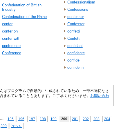
Confessionalism
Confederation of British
Industry
Confessions
Confederation of the Rhine
confessor
confer
Confessor
confer on
confetti
confer with
Confetti
conference
confidant
Conference
confidante
confide
confide in
さくいんはプログラムで自動的に生成されているため、一部不適切なさ
含まれていることもあります。ご了承くださいませ。
お問い合わ
...
.
195
196
197
198
199
200
201
202
203
204
300
次へ＞