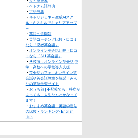
・
タイ語辞典
・
ベトナム語辞典
・
古語辞典
・
キャリジェネ～生成AIスクー
ル・AIスキルでキャリアアップ
～
・
英語の質問箱
・
英語コーチング比較・口コミ
なら「忍者英会話」
・
オンライン英会話比較・口コ
ミなら「ALL英会話」
・
学校向けオンライン英会話|中
学・高校への学校導入支援
・
英会話カフェ - オンライン英
会話や英会話教室を解説！みん
なの英語学習サイト
・
おうち部 | 不登校でも、持病が
あっても、人生なんとかなって
ます！
・
おすすめ英会話・英語学習法
の比較・ランキング- English
Hub