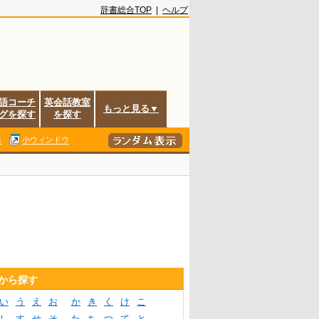
辞書総合TOP
|
ヘルプ
語コーチ
英会話教室
もっと見る▼
グを探す
を探す
除
小ウィンドウ
音から探す
い
う
え
お
か
き
く
け
こ
し
す
せ
そ
た
ち
つ
て
と