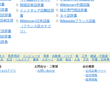
辞書
Wiktionary中国語版
韓国語単語辞書
訳辞書
韓日専門用語辞書
インドネシア語翻訳辞
日対訳辞書
書
タイ語辞書
中国語例文辞
Wiktionary日本語版
Wikipediaフランス語版
（フランス語カテゴ
ア語辞書
リ）
翻訳辞書
語辞典
ネス
｜
業界用語
｜
コンピュータ
｜
電車
｜
自動車・バイク
｜
船
｜
工学
｜
建築・不動産
文化
｜
生活
｜
ヘルスケア
｜
趣味
｜
スポーツ
｜
生物
｜
食品
｜
人名
｜
方言
｜
辞書・百科事
能
お問合せ・ご要望
会社概要
リオのアプリ
・
お問い合わせ
・
公式企業ページ
・
会社情報
・
採用情報