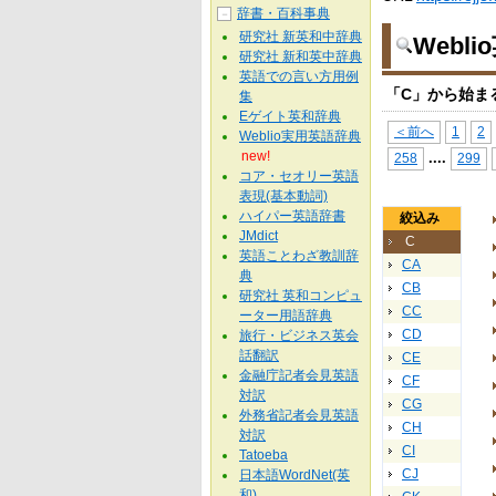
辞書・百科事典
－
研究社 新英和中辞典
Webl
研究社 新和英中辞典
英語での言い方用例
「C」から始ま
集
Eゲイト英和辞典
＜前へ
1
2
Weblio実用英語辞典
new!
...
.
258
299
コア・セオリー英語
表現(基本動詞)
ハイパー英語辞書
絞込み
JMdict
C
英語ことわざ教訓辞
CA
典
CB
研究社 英和コンピュ
CC
ーター用語辞典
CD
旅行・ビジネス英会
話翻訳
CE
金融庁記者会見英語
CF
対訳
CG
外務省記者会見英語
CH
対訳
CI
Tatoeba
CJ
日本語WordNet(英
和)