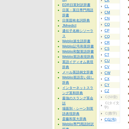
CK
EDR日英対訳辞書
CL
日英・英日専門用語
CM
辞書
CN
日英固有名詞辞典
CO
JMnedict
CP
遺伝子名称シソーラ
ス
CQ
Weblio派生語辞書
CR
Weblio記号和英辞書
CS
Weblio和製英語辞書
CT
Weblio英語表現辞典
CU
英語イディオム表現
CV
辞典
メール英語例文辞書
CW
Weblio英語言い回し
CX
辞典
CY
インターネットスラ
CZ
ング英和辞典
C(50音)
最強のスラング英会
C(タイ文
話
字)
場面別・シーン別英
C(数字)
語表現辞典
斎藤和英大辞典
C(記号)
Weblio専門用語対訳