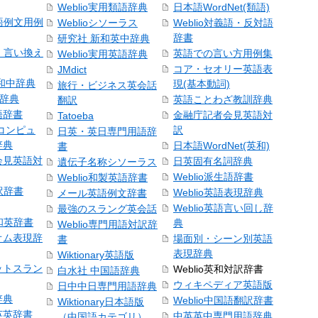
Weblio実用類語辞典
日本語WordNet(類語)
本語例文用例
Weblioシソーラス
Weblio対義語・反対語
辞書
研究社 新和英中辞典
語・言い換え
英語での言い方用例集
Weblio実用英語辞典
コア・セオリー英語表
JMdict
和中辞典
現(基本動詞)
旅行・ビジネス英会話
和辞典
英語ことわざ教訓辞典
翻訳
語辞書
金融庁記者会見英語対
Tatoeba
コンピュ
訳
日英・英日専門用語辞
辞典
日本語WordNet(英和)
書
会見英語対
日英固有名詞辞典
遺伝子名称シソーラス
Weblio派生語辞書
Weblio和製英語辞書
訳辞書
Weblio英語表現辞典
メール英語例文辞書
Weblio英語言い回し辞
最強のスラング英会話
号和英辞書
典
Weblio専門用語対訳辞
オム表現辞
場面別・シーン別英語
書
表現辞典
Wiktionary英語版
ットスラン
Weblio英和対訳辞書
白水社 中国語辞典
ウィキペディア英語版
日中中日専門用語辞典
辞典
Weblio中国語翻訳辞書
Wiktionary日本語版
英英辞書
中英英中専門用語辞典
（中国語カテゴリ）