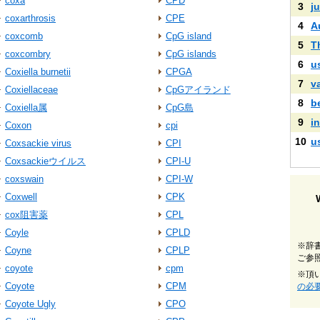
coxa
CPD
3
ju
coxarthrosis
CPE
4
A
coxcomb
CpG island
5
T
coxcombry
CpG islands
6
u
Coxiella burnetii
CPGA
7
v
Coxiellaceae
CpGアイランド
8
b
Coxiella属
CpG島
9
i
Coxon
cpi
10
u
Coxsackie virus
CPI
Coxsackieウイルス
CPI-U
coxswain
CPI-W
Coxwell
CPK
cox阻害薬
CPL
Coyle
CPLD
※辞
Coyne
CPLP
ご参
coyote
cpm
※頂
Coyote
CPM
の必
Coyote Ugly
CPO