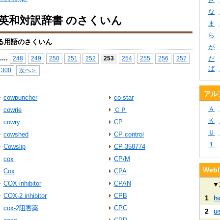
な
io英和対訳辞書 のさくいん
ま
ら
る用語のさくいん
が
...
.
248
249
250
251
252
253
254
255
256
257
だ
ぱ
300
次へ＞
アル
cowpuncher
co‐star
Ａ
cowrie
ＣＰ
Ｋ
cowry
CP
Ｕ
cowshed
CP control
１
Cowslip
CP-358774
cox
CP/M
We
Cox
CPA
COX inhibitor
CPAN
▼
COX-2 inhibitor
CPB
1
h
cox-2阻害薬
CPC
2
u