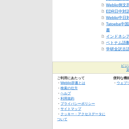
Weblio例文
EDR日中対
Weblio中
Tatoeba
書
インドネシ
ベトナム語
学研全訳古
ビジ
ご利用にあたって
便利な機
・
Weblio辞書とは
・
ウェブ
・
検索の仕方
・
ヘルプ
・
利用規約
・
プライバシーポリシー
・
サイトマップ
・
クッキー・アクセスデータに
ついて