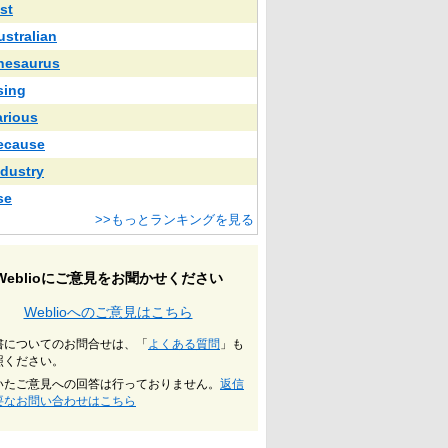
st
ustralian
hesaurus
sing
arious
ecause
ndustry
se
>>もっとランキングを見る
Weblioにご意見をお聞かせください
Weblioへのご意見はこちら
書についてのお問合せは、「
よくある質問
」も
照ください。
いたご意見への回答は行っておりません。
返信
要なお問い合わせはこちら