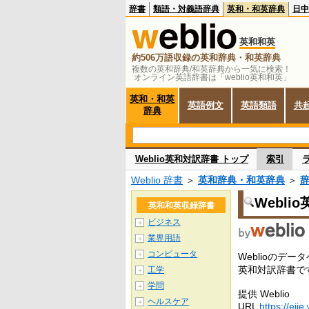
辞書
類語・対義語辞典
英和・和英辞典
日中
英和和英
約506万語収録の英和辞典・和英辞典
複数の英和辞典/和英辞典から一気に検索！
オンライン英語辞書は「weblio英和和英」
英和・和英
英語例文
英語類語
共
辞典
Weblio英和対訳辞書 トップ
索引
Weblio 辞書
＞
英和辞典・和英辞典
＞
Webli
英和和英収録辞書
ビジネス
＋
業界用語
＋
コンピュータ
＋
Weblioの
英和対訳辞書で
工学
＋
学問
＋
提供 Weblio
ヘルスケア
＋
URL
https://ejje