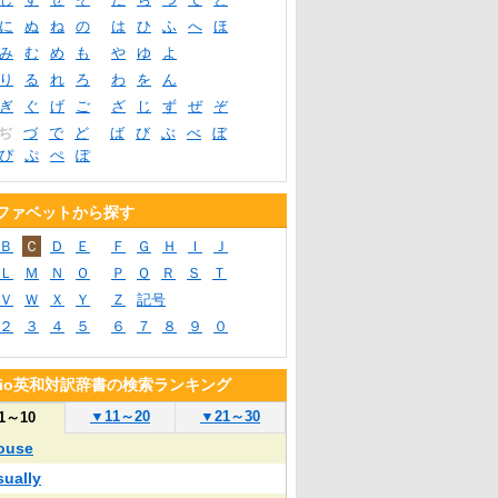
に
ぬ
ね
の
は
ひ
ふ
へ
ほ
み
む
め
も
や
ゆ
よ
り
る
れ
ろ
わ
を
ん
ぎ
ぐ
げ
ご
ざ
じ
ず
ぜ
ぞ
ぢ
づ
で
ど
ば
び
ぶ
べ
ぼ
ぴ
ぷ
ぺ
ぽ
ファベットから探す
Ｂ
Ｃ
Ｄ
Ｅ
Ｆ
Ｇ
Ｈ
Ｉ
Ｊ
Ｌ
Ｍ
Ｎ
Ｏ
Ｐ
Ｑ
Ｒ
Ｓ
Ｔ
Ｖ
Ｗ
Ｘ
Ｙ
Ｚ
記号
２
３
４
５
６
７
８
９
０
blio英和対訳辞書の検索ランキング
▼
11～20
▼
21～30
1～10
ouse
sually