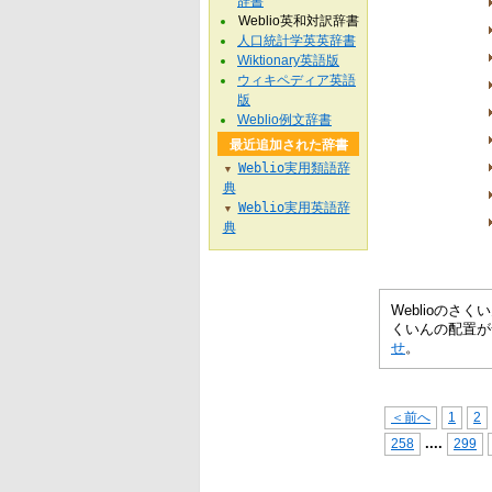
辞書
Weblio英和対訳辞書
人口統計学英英辞書
Wiktionary英語版
ウィキペディア英語
版
Weblio例文辞書
最近追加された辞書
Weblio実用類語辞
▼
典
Weblio実用英語辞
▼
典
Weblioの
くいんの配置が
せ
。
＜前へ
1
2
...
.
258
299