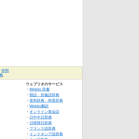
｜
学問
典
ウェブリオのサービス
・
Weblio 辞書
・
類語・対義語辞典
・
英和辞典・和英辞典
・
Weblio翻訳
・
オンライン英会話
・
日中中日辞典
・
日韓韓日辞典
・
フランス語辞典
・
インドネシア語辞典