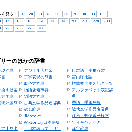
ジを見る：
10
20
30
40
50
60
70
80
90
100
0
140
150
160
170
180
190
200
210
220
230
0
270
280
290
300
ゴリーのほかの辞書
表現辞典
デジタル大辞泉
日本語活用形辞書
辞書
丁寧表現の辞書
宮内庁用語
原色大辞典
標準案内用図記号一覧
い換え提案
物語要素事典
アルファベット表記辞
典
み方字典
隠語大辞典
季語・季題辞典
瑠璃外題辞
古典文学作品名辞典
近代文学作品名辞典
駅名辞典
住所・郵便番号検索
JMnedict
ウィキペディア
Wiktionary日本語版
ィア小見出
（日本語カテゴリ）
漢字辞典