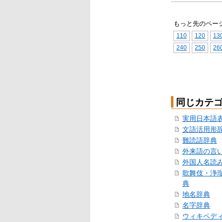
もっと先のペー
110
120
13
240
250
26
同じカテ
実用日本語
文語活用形
難読語辞典
外来語の言
外国人名読
歌舞伎・浄
典
地名辞典
名字辞典
ウィキペデ