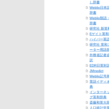
し辞書
Weblio日
辞書
Weblio類
辞書
研究社 新英
Eゲイト英
ハイパー英
研究社 英和
ーター用語
外務省記者
訳
EDR日英対
JMnedict
Weblio記
英語イディ
典
インターネ
グ英和辞典
斎藤和英大
人口統計学