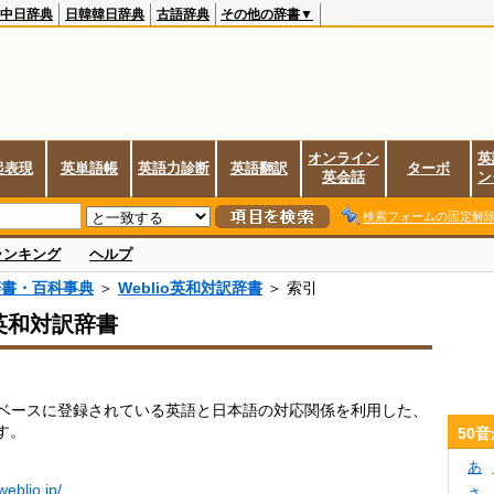
中日辞典
日韓韓日辞典
古語辞典
その他の辞書▼
オンライン
英
起表現
英単語帳
英語力診断
英語翻訳
ターボ
英会話
ン
検索フォームの固定解
ランキング
ヘルプ
辞書・百科事典
＞
Weblio英和対訳辞書
＞ 索引
o英和対訳辞書
データベースに登録されている英語と日本語の対応関係を利用した、
す。
50
あ
.weblio.jp/
さ