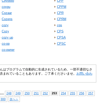
Coyotillo
CPP
coypu
CPPM
Cozaar
CPR
Cozens
CPRM
cozy
cps
Cozy
CPS
cozy up
CPSA
co‐op
CPSC
co‐owner
さくいんはプログラムで自動的に生成されているため、一部不適切なさ
含まれていることもあります。ご了承くださいませ。
お問い合わ
...
.
248
249
250
251
252
253
254
255
256
257
300
次へ＞