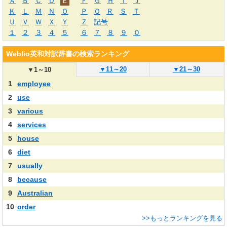
Ａ
Ｂ
Ｃ
Ｄ
Ｅ
Ｆ
Ｇ
Ｈ
Ｉ
Ｊ
Ｋ
Ｌ
Ｍ
Ｎ
Ｏ
Ｐ
Ｑ
Ｒ
Ｓ
Ｔ
Ｕ
Ｖ
Ｗ
Ｘ
Ｙ
Ｚ
記号
１
２
３
４
５
６
７
８
９
０
Weblio英和対訳辞書の検索ランキング
▼
11～20
▼
21～30
▼
1～10
1
employee
2
use
3
various
4
services
5
house
6
diet
7
usually
8
because
9
Australian
10
order
>>もっとランキングを見る