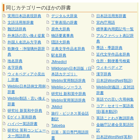
同じカテゴリーのほかの辞書
実用日本語表現辞典
デジタル大辞泉
日本語活用形辞書
文語活用形辞書
丁寧表現の辞書
宮内庁用語
難読語辞典
原色大辞典
標準案内用図記号一覧
外来語の言い換え提案
物語要素事典
アルファベット表記辞
典
外国人名読み方字典
隠語大辞典
季語・季題辞典
歌舞伎・浄瑠璃外題辞
古典文学作品名辞典
典
近代文学作品名辞典
駅名辞典
地名辞典
住所・郵便番号検索
JMnedict
名字辞典
ウィキペディア
Wiktionary日本語版（日
ウィキペディア小見出
本語カテゴリ）
漢字辞典
し辞書
Weblio実用類語辞典
日本語WordNet(類語)
Weblio日本語例文用例
Weblioシソーラス
Weblio対義語・反対語
辞書
辞書
研究社 新和英中辞典
Weblio類語・言い換え
英語での言い方用例集
Weblio実用英語辞典
辞書
コア・セオリー英語表
JMdict
研究社 新英和中辞典
現(基本動詞)
旅行・ビジネス英会話
Eゲイト英和辞典
英語ことわざ教訓辞典
翻訳
ハイパー英語辞書
金融庁記者会見英語対
Tatoeba
研究社 英和コンピュー
訳
日英・英日専門用語辞
ター用語辞典
日本語WordNet(英和)
書