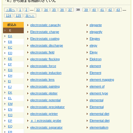
「E」から始まる用語のさくいん
...
.
...
.
＜前へ
1
2
33
34
35
36
37
38
39
40
41
42
43
124
125
次へ＞
絞込み
electrostatic capacity
elegante
E
Electrostatic charge
elegantly
EA
Electrostatic coating
Elegies
EB
electrostatic discharge
elegy
EC
electrostatic field
Elegy
ED
EE
electrostatic flocking
Elektron
EF
electrostatic force
element
EG
electrostatic induction
Element
EH
electrostatic lens
element mapping
EI
electrostatic painting
element of
EJ
EK
electrostatic plotter
element type
EL
electrostatic potential
elemental
EM
electrostatic precipitator
Elemental
EN
electrostatic printer
elemental diet
EO
ｅｌectrostatic probe
Elemental diet
EP
EQ
electrostatic separator
elementalism
ER