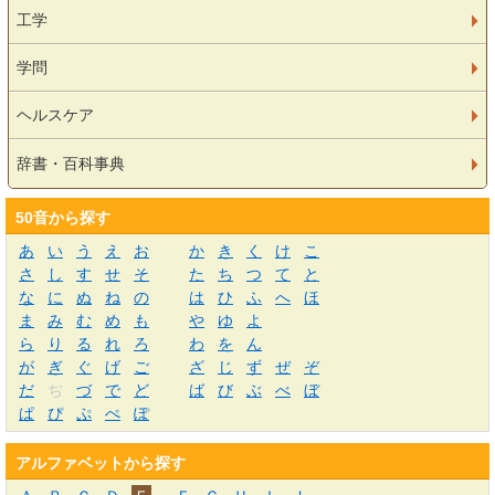
工学
学問
ヘルスケア
辞書・百科事典
50音から探す
あ
い
う
え
お
か
き
く
け
こ
さ
し
す
せ
そ
た
ち
つ
て
と
な
に
ぬ
ね
の
は
ひ
ふ
へ
ほ
ま
み
む
め
も
や
ゆ
よ
ら
り
る
れ
ろ
わ
を
ん
が
ぎ
ぐ
げ
ご
ざ
じ
ず
ぜ
ぞ
だ
ぢ
づ
で
ど
ば
び
ぶ
べ
ぼ
ぱ
ぴ
ぷ
ぺ
ぽ
アルファベットから探す