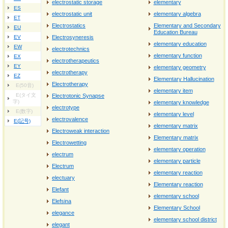
electrostatic storage
elementary
ES
electrostatic unit
elementary algebra
ET
Electrostatics
Elementary and Secondary
EU
Education Bureau
EV
Electrosyneresis
elementary education
EW
electrotechnics
elementary function
EX
electrotherapeutics
EY
elementary geometry
electrotherapy
EZ
Elementary Hallucination
Electrotherapy
E(50音)
elementary item
E(タイ文
Electrotonic Synapse
字)
elementary knowledge
electrotype
E(数字)
elementary level
electrovalence
E(記号)
elementary matrix
Electroweak interaction
Elementary matrix
Electrowetting
elementary operation
electrum
elementary particle
Electrum
elementary reaction
electuary
Elementary reaction
Elefant
elementary school
Elefsina
Elementary School
elegance
elementary school district
elegant