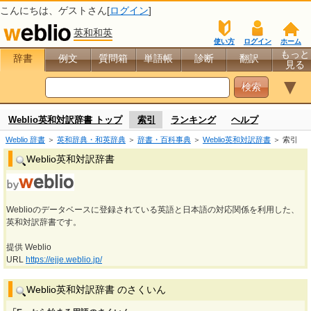
こんにちは、
ゲスト
さん[
ログイン
]
英和和英
使い方
ログイン
ホーム
もっと
辞書
例文
質問箱
単語帳
診断
翻訳
見る
▼
Weblio英和対訳辞書 トップ
索引
ランキング
ヘルプ
Weblio 辞書
＞
英和辞典・和英辞典
＞
辞書・百科事典
＞
Weblio英和対訳辞書
＞ 索引
Weblio英和対訳辞書
Weblioのデータベースに登録されている英語と日本語の対応関係を利用した、
英和対訳辞書です。
提供 Weblio
URL
https://ejje.weblio.jp/
Weblio英和対訳辞書 のさくいん