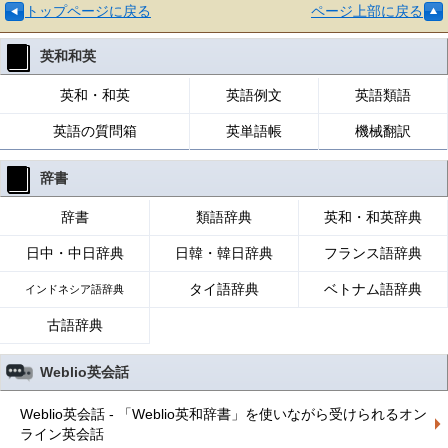
トップページに戻る
ページ上部に戻る
英和和英
英和・和英
英語例文
英語類語
英語の質問箱
英単語帳
機械翻訳
辞書
辞書
類語辞典
英和・和英辞典
日中・中日辞典
日韓・韓日辞典
フランス語辞典
タイ語辞典
ベトナム語辞典
インドネシア語辞典
古語辞典
Weblio英会話
Weblio英会話 - 「Weblio英和辞書」を使いながら受けられるオン
ライン英会話