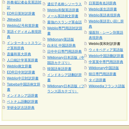
外務省記者会見英語対
日英固有名詞辞典
遺伝子名称シソーラス
訳
Weblio派生語辞書
Weblio和製英語辞書
EDR日英対訳辞書
Weblio英語表現辞典
メール英語例文辞書
JMnedict
Weblio英語言い回し辞
最強のスラング英会話
Weblio記号和英辞書
典
Weblio専門用語対訳辞
英語イディオム表現辞
場面別・シーン別英語
書
典
表現辞典
Wiktionary英語版
インターネットスラン
Weblio英和対訳辞書
白水社 中国語辞典
グ英和辞典
ウィキペディア英語版
日中中日専門用語辞典
斎藤和英大辞典
Weblio中国語翻訳辞書
Wiktionary日本語版（中
人口統計学英英辞書
中英英中専門用語辞典
国語カテゴリ）
Weblio例文辞書
Wiktionary中国語版
韓国語単語辞書
EDR日中対訳辞書
韓日専門用語辞書
インドネシア語翻訳辞
Weblio中日対訳辞書
書
タイ語辞書
Tatoeba中国語例文辞
Wiktionary日本語版（フ
Wikipediaフランス語版
書
ランス語カテゴリ）
インドネシア語辞書
ベトナム語翻訳辞書
学研全訳古語辞典