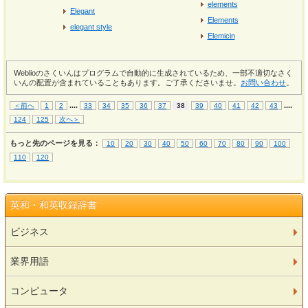
elements
Elegant
Elements
elegant style
Elemicin
Weblioのさくいんはプログラムで自動的に生成されているため、一部不適切なさく
いんの配置が含まれていることもあります。ご了承くださいませ。
お問い合わせ
。
...
.
...
.
＜前へ
1
2
33
34
35
36
37
38
39
40
41
42
43
124
125
次へ＞
もっと先のページを見る：
10
20
30
40
50
60
70
80
90
100
110
120
英和・和英収録辞書
ビジネス
業界用語
コンピュータ