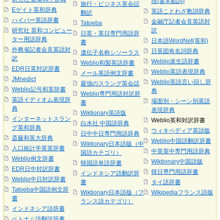
現(基本動詞)
旅行・ビジネス英会話
Eゲイト英和辞典
英語ことわざ教訓辞典
翻訳
ハイパー英語辞書
金融庁記者会見英語対
Tatoeba
研究社 英和コンピュー
訳
日英・英日専門用語辞
ター用語辞典
日本語WordNet(英和)
書
外務省記者会見英語対
日英固有名詞辞典
遺伝子名称シソーラス
訳
Weblio派生語辞書
Weblio和製英語辞書
EDR日英対訳辞書
Weblio英語表現辞典
メール英語例文辞書
JMnedict
Weblio英語言い回し辞
最強のスラング英会話
Weblio記号和英辞書
典
Weblio専門用語対訳辞
英語イディオム表現辞
場面別・シーン別英語
書
典
表現辞典
Wiktionary英語版
インターネットスラン
Weblio英和対訳辞書
白水社 中国語辞典
グ英和辞典
ウィキペディア英語版
日中中日専門用語辞典
斎藤和英大辞典
Weblio中国語翻訳辞書
Wiktionary日本語版（中
人口統計学英英辞書
中英英中専門用語辞典
国語カテゴリ）
Weblio例文辞書
Wiktionary中国語版
韓国語単語辞書
EDR日中対訳辞書
韓日専門用語辞書
インドネシア語翻訳辞
Weblio中日対訳辞書
書
タイ語辞書
Tatoeba中国語例文辞
Wiktionary日本語版（フ
Wikipediaフランス語版
書
ランス語カテゴリ）
インドネシア語辞書
ベトナム語翻訳辞書