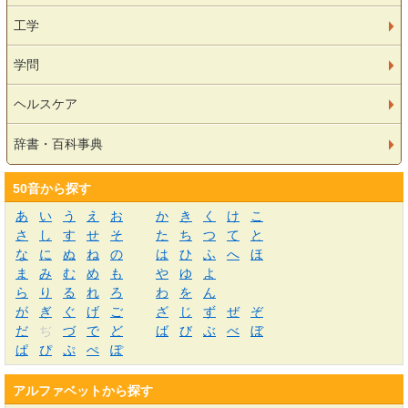
工学
学問
ヘルスケア
辞書・百科事典
50音から探す
あ
い
う
え
お
か
き
く
け
こ
さ
し
す
せ
そ
た
ち
つ
て
と
な
に
ぬ
ね
の
は
ひ
ふ
へ
ほ
ま
み
む
め
も
や
ゆ
よ
ら
り
る
れ
ろ
わ
を
ん
が
ぎ
ぐ
げ
ご
ざ
じ
ず
ぜ
ぞ
だ
ぢ
づ
で
ど
ば
び
ぶ
べ
ぼ
ぱ
ぴ
ぷ
ぺ
ぽ
アルファベットから探す