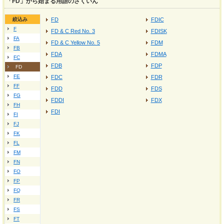
「FD」から始まる用語のさくいん
絞込み
FD
FDIC
F
FD & C Red No. 3
FDISK
FA
FD & C Yellow No. 5
FDM
FB
FDA
FDMA
FC
FDB
FDP
FD
FE
FDC
FDR
FF
FDD
FDS
FG
FDDI
FDX
FH
FDI
FI
FJ
FK
FL
FM
FN
FO
FP
FQ
FR
FS
FT