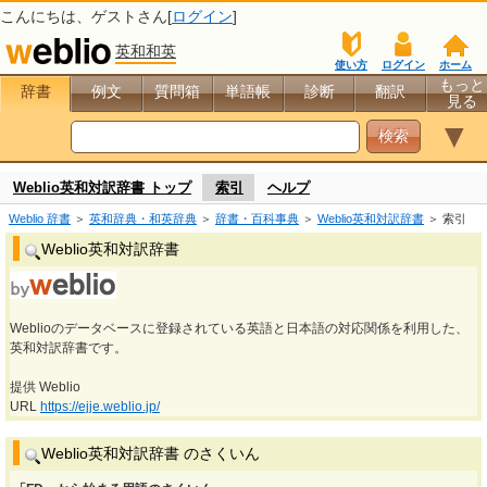
こんにちは、
ゲスト
さん[
ログイン
]
英和和英
使い方
ログイン
ホーム
もっと
辞書
例文
質問箱
単語帳
診断
翻訳
見る
▼
Weblio英和対訳辞書 トップ
索引
ヘルプ
Weblio 辞書
＞
英和辞典・和英辞典
＞
辞書・百科事典
＞
Weblio英和対訳辞書
＞ 索引
Weblio英和対訳辞書
Weblioのデータベースに登録されている英語と日本語の対応関係を利用した、
英和対訳辞書です。
提供 Weblio
URL
https://ejje.weblio.jp/
Weblio英和対訳辞書 のさくいん