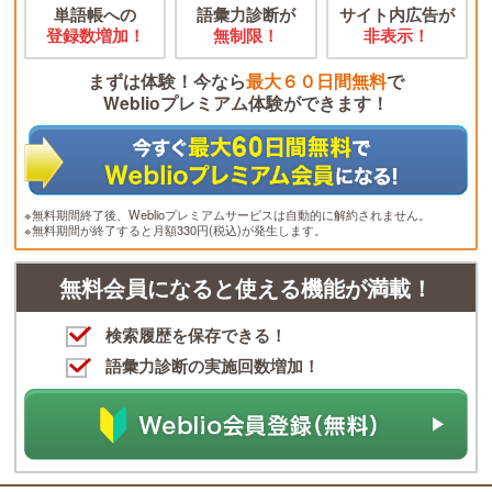
単語帳への
語彙力診断が
サイト内広告が
登録数増加！
無制限！
非表示！
まずは体験！今なら
最大６０日間無料
で
Weblioプレミアム体験ができます！
※無料期間終了後、Weblioプレミアムサービスは自動的に解約されません。
※無料期間が終了すると月額330円(税込)が発生します。
無料会員になると使える機能が満載！
検索履歴を保存できる！
語彙力診断の実施回数増加！