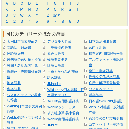
Ａ
Ｂ
Ｃ
Ｄ
Ｅ
Ｆ
Ｇ
Ｈ
Ｉ
Ｊ
Ｋ
Ｌ
Ｍ
Ｎ
Ｏ
Ｐ
Ｑ
Ｒ
Ｓ
Ｔ
Ｕ
Ｖ
Ｗ
Ｘ
Ｙ
Ｚ
記号
１
２
３
４
５
６
７
８
９
０
同じカテゴリーのほかの辞書
実用日本語表現辞典
デジタル大辞泉
日本語活用形辞書
文語活用形辞書
丁寧表現の辞書
宮内庁用語
難読語辞典
原色大辞典
標準案内用図記号一覧
外来語の言い換え提案
物語要素事典
アルファベット表記辞
典
外国人名読み方字典
隠語大辞典
季語・季題辞典
歌舞伎・浄瑠璃外題辞
古典文学作品名辞典
典
近代文学作品名辞典
駅名辞典
地名辞典
住所・郵便番号検索
JMnedict
名字辞典
ウィキペディア
Wiktionary日本語版（日
ウィキペディア小見出
本語カテゴリ）
漢字辞典
し辞書
Weblio実用類語辞典
日本語WordNet(類語)
Weblio日本語例文用例
Weblioシソーラス
Weblio対義語・反対語
辞書
辞書
研究社 新和英中辞典
Weblio類語・言い換え
英語での言い方用例集
Weblio実用英語辞典
辞書
コア・セオリー英語表
JMdict
研究社 新英和中辞典