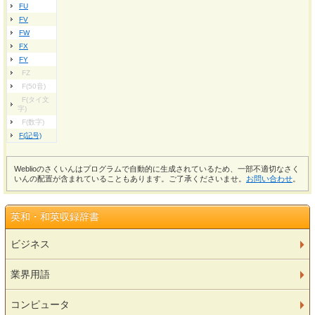
FU
FV
FW
FX
FY
FZ
F(50音)
F(タイ文
字)
F(数字)
F(記号)
Weblioのさくいんはプログラムで自動的に生成されているため、一部不適切なさく
いんの配置が含まれていることもあります。ご了承くださいませ。
お問い合わせ
。
英和・和英収録辞書
ビジネス
業界用語
コンピュータ