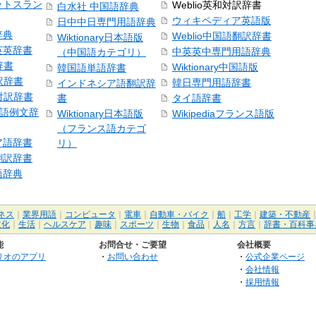
ットスラン
Weblio英和対訳辞書
白水社 中国語辞典
ウィキペディア英語版
日中中日専門用語辞典
辞典
Weblio中国語翻訳辞書
Wiktionary日本語版
英英辞書
中英英中専門用語辞典
（中国語カテゴリ）
辞書
Wiktionary中国語版
韓国語単語辞書
訳辞書
韓日専門用語辞書
インドネシア語翻訳辞
日対訳辞書
書
タイ語辞書
中国語例文辞
Wiktionary日本語版
Wikipediaフランス語版
（フランス語カテゴ
ア語辞書
リ）
翻訳辞書
語辞典
ネス
｜
業界用語
｜
コンピュータ
｜
電車
｜
自動車・バイク
｜
船
｜
工学
｜
建築・不動産
文化
｜
生活
｜
ヘルスケア
｜
趣味
｜
スポーツ
｜
生物
｜
食品
｜
人名
｜
方言
｜
辞書・百科事
能
お問合せ・ご要望
会社概要
リオのアプリ
・
お問い合わせ
・
公式企業ページ
・
会社情報
・
採用情報