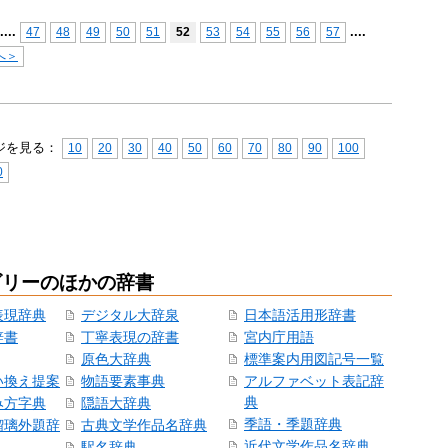
...
.
...
.
47
48
49
50
51
52
53
54
55
56
57
へ＞
ジを見る：
10
20
30
40
50
60
70
80
90
100
0
ゴリーのほかの辞書
表現辞典
デジタル大辞泉
日本語活用形辞書
辞書
丁寧表現の辞書
宮内庁用語
原色大辞典
標準案内用図記号一覧
い換え提案
物語要素事典
アルファベット表記辞
典
み方字典
隠語大辞典
季語・季題辞典
瑠璃外題辞
古典文学作品名辞典
近代文学作品名辞典
駅名辞典