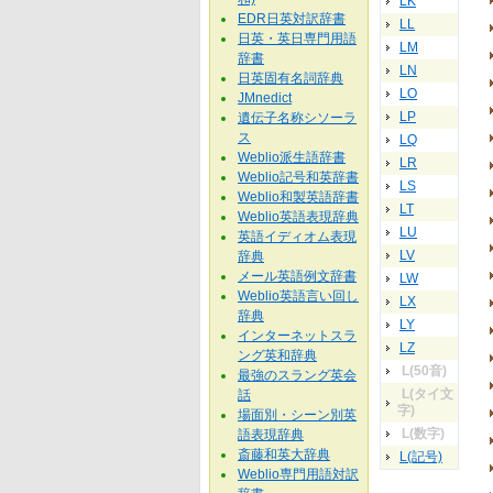
LK
EDR日英対訳辞書
LL
日英・英日専門用語
LM
辞書
LN
日英固有名詞辞典
LO
JMnedict
LP
遺伝子名称シソーラ
ス
LQ
Weblio派生語辞書
LR
Weblio記号和英辞書
LS
Weblio和製英語辞書
LT
Weblio英語表現辞典
LU
英語イディオム表現
LV
辞典
メール英語例文辞書
LW
Weblio英語言い回し
LX
辞典
LY
インターネットスラ
LZ
ング英和辞典
L(50音)
最強のスラング英会
L(タイ文
話
字)
場面別・シーン別英
L(数字)
語表現辞典
斎藤和英大辞典
L(記号)
Weblio専門用語対訳