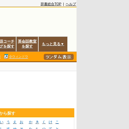
辞書総合TOP
|
ヘルプ
語コーチ
英会話教室
もっと見る▼
グを探す
を探す
除
小ウィンドウ
音から探す
い
う
え
お
か
き
く
け
こ
し
す
せ
そ
た
ち
つ
て
と