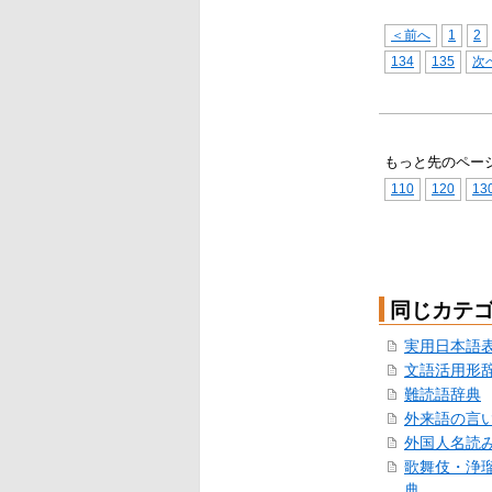
＜前へ
1
2
134
135
次
もっと先のペー
110
120
13
同じカテ
実用日本語
文語活用形
難読語辞典
外来語の言
外国人名読
歌舞伎・浄
典