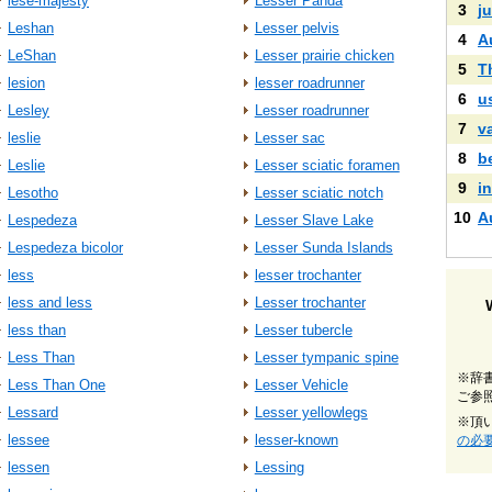
lese-majesty
Lesser Panda
3
ju
Leshan
Lesser pelvis
4
A
LeShan
Lesser prairie chicken
5
T
lesion
lesser roadrunner
6
u
Lesley
Lesser roadrunner
7
v
leslie
Lesser sac
8
b
Leslie
Lesser sciatic foramen
9
i
Lesotho
Lesser sciatic notch
10
A
Lespedeza
Lesser Slave Lake
Lespedeza bicolor
Lesser Sunda Islands
less
lesser trochanter
less and less
Lesser trochanter
less than
Lesser tubercle
Less Than
Lesser tympanic spine
※辞
Less Than One
Lesser Vehicle
ご参
Lessard
Lesser yellowlegs
※頂
lessee
lesser‐known
の必
lessen
Lessing