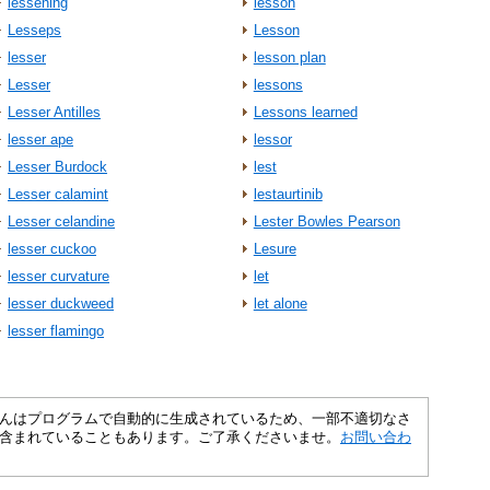
lessening
lesson
Lesseps
Lesson
lesser
lesson plan
Lesser
lessons
Lesser Antilles
Lessons learned
lesser ape
lessor
Lesser Burdock
lest
Lesser calamint
lestaurtinib
Lesser celandine
Lester Bowles Pearson
lesser cuckoo
Lesure
lesser curvature
let
lesser duckweed
let alone
lesser flamingo
さくいんはプログラムで自動的に生成されているため、一部不適切なさ
含まれていることもあります。ご了承くださいませ。
お問い合わ