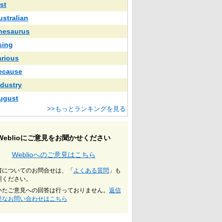
st
ustralian
hesaurus
sing
arious
ecause
ndustry
ugust
>>もっとランキングを見る
Weblioにご意見をお聞かせください
Weblioへのご意見はこちら
書についてのお問合せは、「
よくある質問
」も
照ください。
いたご意見への回答は行っておりません。
返信
要なお問い合わせはこちら