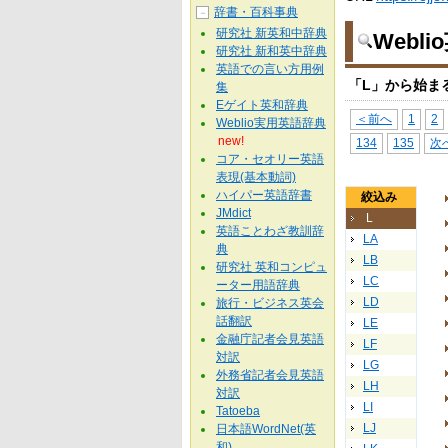
辞書・百科事典
－
研究社 新英和中辞典
Webl
研究社 新和英中辞典
英語での言い方用例
「L」から始ま
集
Eゲイト英和辞典
＜前へ
1
2
Weblio実用英語辞典
new!
134
135
次
コア・セオリー英語
表現(基本動詞)
ハイパー英語辞書
絞込み
JMdict
L
英語ことわざ教訓辞
LA
典
LB
研究社 英和コンピュ
LC
ーター用語辞典
LD
旅行・ビジネス英会
話翻訳
LE
金融庁記者会見英語
LF
対訳
LG
外務省記者会見英語
LH
対訳
LI
Tatoeba
LJ
日本語WordNet(英
和)