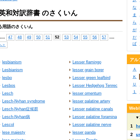
な
io英和対訳辞書 のさくいん
ま
ら
る用語のさくいん
が
...
.
...
.
47
48
49
50
51
52
53
54
55
56
57
だ
ぱ
へ＞
アル
lesbianism
Lesser flamingo
Ａ
Lesbianism
lesser grain borer
Ｋ
lesbo
Lesser green leafbird
Ｕ
Lesbos
Lesser Hedgehog Tenrec
１
Lesch
lesser omentum
Lesch-Nyhan syndrome
lesser palatine artery
We
Lesch-Nyhan症候群
Lesser palatine canals
Lesch-Nyhan病
Lesser palatine foramina
▼
Lescol
Lesser palatine nerve
1
h
lese majesty
lesser panda
2
u