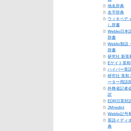
地名辞典
名字辞典
ウィキペデ
し辞書
Weblio日
辞書
Weblio類
辞書
研究社 新英
Eゲイト英
ハイパー英
研究社 英和
ーター用語
外務省記者
訳
EDR日英対
JMnedict
Weblio記
英語イディ
典