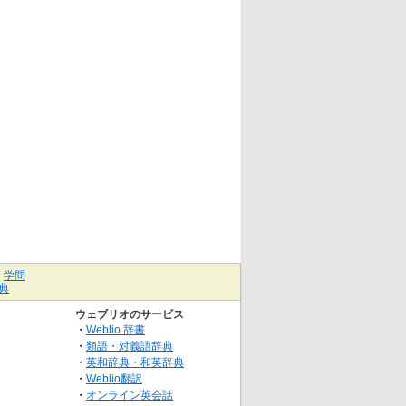
｜
学問
典
ウェブリオのサービス
・
Weblio 辞書
・
類語・対義語辞典
・
英和辞典・和英辞典
・
Weblio翻訳
・
オンライン英会話