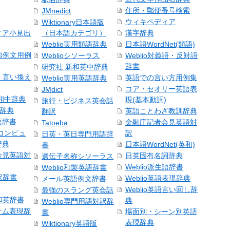
住所・郵便番号検索
JMnedict
ウィキペディア
Wiktionary日本語版
ィア小見出
（日本語カテゴリ）
漢字辞典
Weblio実用類語辞典
日本語WordNet(類語)
本語例文用例
Weblioシソーラス
Weblio対義語・反対語
辞書
研究社 新和英中辞典
語・言い換え
英語での言い方用例集
Weblio実用英語辞典
コア・セオリー英語表
JMdict
和中辞典
現(基本動詞)
旅行・ビジネス英会話
和辞典
英語ことわざ教訓辞典
翻訳
語辞書
金融庁記者会見英語対
Tatoeba
コンピュ
訳
日英・英日専門用語辞
辞典
日本語WordNet(英和)
書
会見英語対
日英固有名詞辞典
遺伝子名称シソーラス
Weblio派生語辞書
Weblio和製英語辞書
訳辞書
Weblio英語表現辞典
メール英語例文辞書
Weblio英語言い回し辞
最強のスラング英会話
号和英辞書
典
Weblio専門用語対訳辞
オム表現辞
場面別・シーン別英語
書
表現辞典
Wiktionary英語版