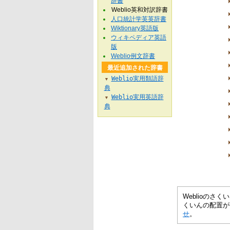
辞書
Weblio英和対訳辞書
人口統計学英英辞書
Wiktionary英語版
ウィキペディア英語
版
Weblio例文辞書
最近追加された辞書
Weblio実用類語辞
▼
典
Weblio実用英語辞
▼
典
Weblioの
くいんの配置が
せ
。