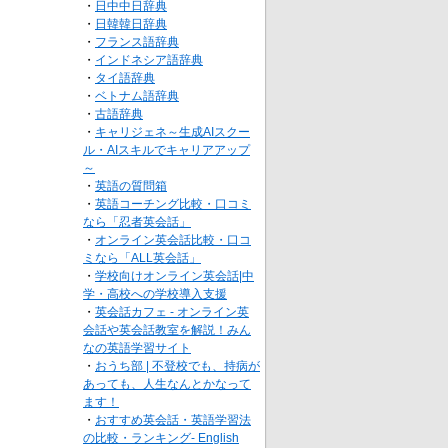
・
日中中日辞典
・
日韓韓日辞典
・
フランス語辞典
・
インドネシア語辞典
・
タイ語辞典
・
ベトナム語辞典
・
古語辞典
・
キャリジェネ～生成AIスクー
ル・AIスキルでキャリアアップ
～
・
英語の質問箱
・
英語コーチング比較・口コミ
なら「忍者英会話」
・
オンライン英会話比較・口コ
ミなら「ALL英会話」
・
学校向けオンライン英会話|中
学・高校への学校導入支援
・
英会話カフェ - オンライン英
会話や英会話教室を解説！みん
なの英語学習サイト
・
おうち部 | 不登校でも、持病が
あっても、人生なんとかなって
ます！
・
おすすめ英会話・英語学習法
の比較・ランキング- English