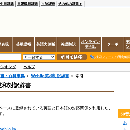
中日辞典
日韓韓日辞典
古語辞典
その他の辞書▼
オンライン
英
起表現
英単語帳
英語力診断
英語翻訳
ターボ
英会話
ン
検索フォームの固定解
ランキング
ヘルプ
辞書・百科事典
＞
Weblio英和対訳辞書
＞ 索引
o英和対訳辞書
データベースに登録されている英語と日本語の対応関係を利用した、
す。
50
あ
.weblio.jp/
さ