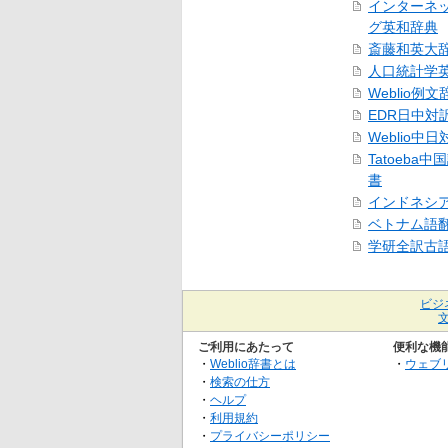
インターネ
グ英和辞典
斎藤和英大
人口統計学
Weblio例文
EDR日中対
Weblio中
Tatoeba
書
インドネシ
ベトナム語
学研全訳古
ビジ
ご利用にあたって
便利な機
・
Weblio辞書とは
・
ウェブ
・
検索の仕方
・
ヘルプ
・
利用規約
・
プライバシーポリシー