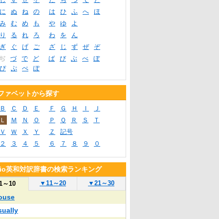
に
ぬ
ね
の
は
ひ
ふ
へ
ほ
み
む
め
も
や
ゆ
よ
り
る
れ
ろ
わ
を
ん
ぎ
ぐ
げ
ご
ざ
じ
ず
ぜ
ぞ
ぢ
づ
で
ど
ば
び
ぶ
べ
ぼ
ぴ
ぷ
ぺ
ぽ
ファベットから探す
Ｂ
Ｃ
Ｄ
Ｅ
Ｆ
Ｇ
Ｈ
Ｉ
Ｊ
Ｌ
Ｍ
Ｎ
Ｏ
Ｐ
Ｑ
Ｒ
Ｓ
Ｔ
Ｖ
Ｗ
Ｘ
Ｙ
Ｚ
記号
２
３
４
５
６
７
８
９
０
blio英和対訳辞書の検索ランキング
▼
11～20
▼
21～30
1～10
ouse
sually