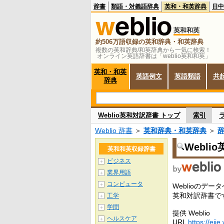
辞書
類語・対義語辞典
英和・和英辞典
日中
英和和英
約506万語収録の英和辞典・和英辞典
複数の英和辞典/和英辞典から一気に検索！
オンライン英語辞書は「weblio英和和英」
英和・和英
英語例文
英語類語
共
辞典
Weblio英和対訳辞書 トップ
索引
Weblio 辞書
＞
英和辞典・和英辞典
＞
Webli
英和和英収録辞書
ビジネス
＋
業界用語
＋
コンピュータ
＋
Weblioの
英和対訳辞書で
工学
＋
学問
＋
提供 Weblio
ヘルスケア
＋
URL
https://ejje