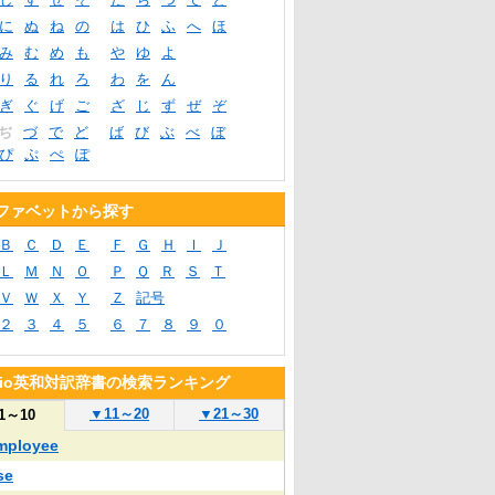
に
ぬ
ね
の
は
ひ
ふ
へ
ほ
み
む
め
も
や
ゆ
よ
り
る
れ
ろ
わ
を
ん
ぎ
ぐ
げ
ご
ざ
じ
ず
ぜ
ぞ
ぢ
づ
で
ど
ば
び
ぶ
べ
ぼ
ぴ
ぷ
ぺ
ぽ
ファベットから探す
Ｂ
Ｃ
Ｄ
Ｅ
Ｆ
Ｇ
Ｈ
Ｉ
Ｊ
Ｌ
Ｍ
Ｎ
Ｏ
Ｐ
Ｑ
Ｒ
Ｓ
Ｔ
Ｖ
Ｗ
Ｘ
Ｙ
Ｚ
記号
２
３
４
５
６
７
８
９
０
blio英和対訳辞書の検索ランキング
▼
11～20
▼
21～30
1～10
mployee
se