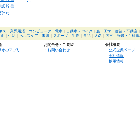
翻訳辞書
語辞典
ネス
｜
業界用語
｜
コンピュータ
｜
電車
｜
自動車・バイク
｜
船
｜
工学
｜
建築・不動産
文化
｜
生活
｜
ヘルスケア
｜
趣味
｜
スポーツ
｜
生物
｜
食品
｜
人名
｜
方言
｜
辞書・百科事
能
お問合せ・ご要望
会社概要
リオのアプリ
・
お問い合わせ
・
公式企業ページ
・
会社情報
・
採用情報