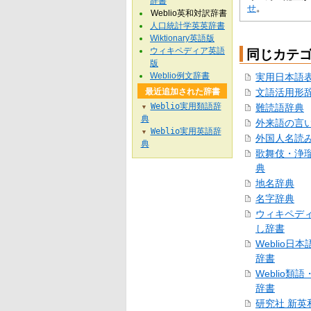
辞書
せ
。
Weblio英和対訳辞書
人口統計学英英辞書
Wiktionary英語版
ウィキペディア英語
同じカテ
版
Weblio例文辞書
実用日本語
最近追加された辞書
文語活用形
Weblio実用類語辞
難読語辞典
▼
典
外来語の言
Weblio実用英語辞
▼
外国人名読
典
歌舞伎・浄
典
地名辞典
名字辞典
ウィキペデ
し辞書
Weblio日
辞書
Weblio類
辞書
研究社 新英