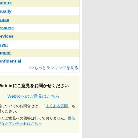
arious
sually
ouse
ecause
ervices
uyer
ugust
onfidential
>>もっとランキングを見る
Weblioにご意見をお聞かせください
Weblioへのご意見はこちら
書についてのお問合せは、「
よくある質問
」も
照ください。
いたご意見への回答は行っておりません。
返信
要なお問い合わせはこちら