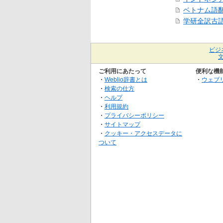
ベトナム語
学研全訳古
ビジ
ご利用にあたって
便利な機
・
Weblio辞書とは
・
ウェブ
・
検索の仕方
・
ヘルプ
・
利用規約
・
プライバシーポリシー
・
サイトマップ
・
クッキー・アクセスデータに
ついて