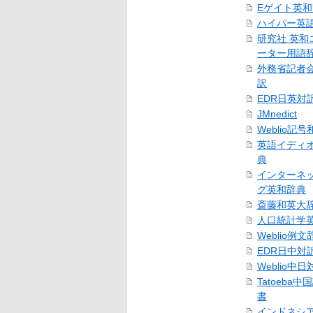
Eゲイト英
ハイパー英
研究社 英和
ーター用語
外務省記者
訳
EDR日英対
JMnedict
Weblio記
英語イディ
典
インターネ
グ英和辞典
斎藤和英大
人口統計学
Weblio例文
EDR日中対
Weblio中
Tatoeba
書
インドネシ