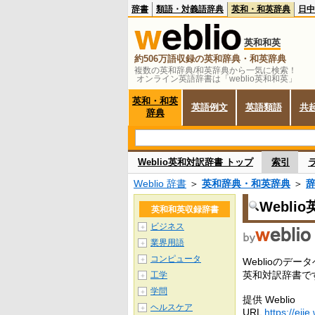
辞書
類語・対義語辞典
英和・和英辞典
日中
英和和英
約506万語収録の英和辞典・和英辞典
複数の英和辞典/和英辞典から一気に検索！
オンライン英語辞書は「weblio英和和英」
英和・和英
英語例文
英語類語
共
辞典
Weblio英和対訳辞書 トップ
索引
Weblio 辞書
＞
英和辞典・和英辞典
＞
Webli
英和和英収録辞書
ビジネス
＋
業界用語
＋
コンピュータ
＋
Weblioの
英和対訳辞書で
工学
＋
学問
＋
提供 Weblio
ヘルスケア
＋
URL
https://ejje