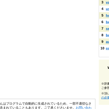
3
v
4
u
5
h
6
b
7
s
8
b
9
a
10
c
※辞
ご参
※頂
の必
さくいんはプログラムで自動的に生成されているため、一部不適切なさ
含まれていることもあります。ご了承くださいませ。
お問い合わ