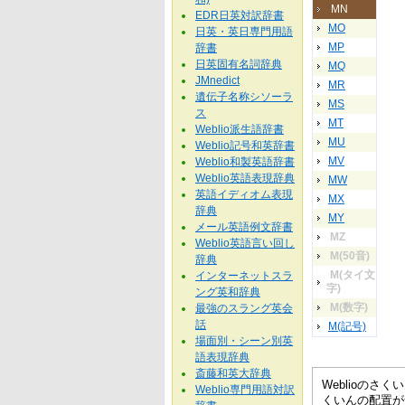
MN
EDR日英対訳辞書
MO
日英・英日専門用語
MP
辞書
日英固有名詞辞典
MQ
JMnedict
MR
遺伝子名称シソーラ
MS
ス
MT
Weblio派生語辞書
MU
Weblio記号和英辞書
MV
Weblio和製英語辞書
Weblio英語表現辞典
MW
英語イディオム表現
MX
辞典
MY
メール英語例文辞書
MZ
Weblio英語言い回し
M(50音)
辞典
M(タイ文
インターネットスラ
字)
ング英和辞典
M(数字)
最強のスラング英会
話
M(記号)
場面別・シーン別英
語表現辞典
斎藤和英大辞典
Weblioの
Weblio専門用語対訳
くいんの配置が