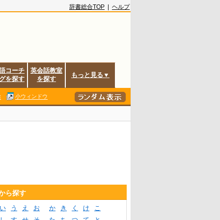
辞書総合TOP
|
ヘルプ
語コーチ
英会話教室
もっと見る▼
グを探す
を探す
除
小ウィンドウ
音から探す
い
う
え
お
か
き
く
け
こ
し
す
せ
そ
た
ち
つ
て
と