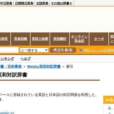
中日辞典
日韓韓日辞典
古語辞典
その他の辞書▼
オンライン
英
起表現
英単語帳
英語力診断
英語翻訳
ターボ
英会話
ン
検索フォームの固定解
ランキング
ヘルプ
辞書・百科事典
＞
Weblio英和対訳辞書
＞ 索引
o英和対訳辞書
データベースに登録されている英語と日本語の対応関係を利用した、
す。
50
あ
.weblio.jp/
さ