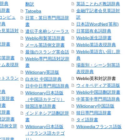
和辞典
英語ことわざ教訓辞典
翻訳
語辞書
金融庁記者会見英語対
Tatoeba
コンピュ
訳
日英・英日専門用語辞
辞典
日本語WordNet(英和)
書
会見英語対
日英固有名詞辞典
遺伝子名称シソーラス
Weblio派生語辞書
Weblio和製英語辞書
訳辞書
Weblio英語表現辞典
メール英語例文辞書
Weblio英語言い回し辞
最強のスラング英会話
号和英辞書
典
Weblio専門用語対訳辞
オム表現辞
場面別・シーン別英語
書
表現辞典
Wiktionary英語版
ットスラン
Weblio英和対訳辞書
白水社 中国語辞典
ウィキペディア英語版
日中中日専門用語辞典
辞典
Weblio中国語翻訳辞書
Wiktionary日本語版
英英辞書
中英英中専門用語辞典
（中国語カテゴリ）
辞書
Wiktionary中国語版
韓国語単語辞書
訳辞書
韓日専門用語辞書
インドネシア語翻訳辞
日対訳辞書
書
タイ語辞書
中国語例文辞
Wiktionary日本語版
Wikipediaフランス語版
（フランス語カテゴ
ア語辞書
リ）