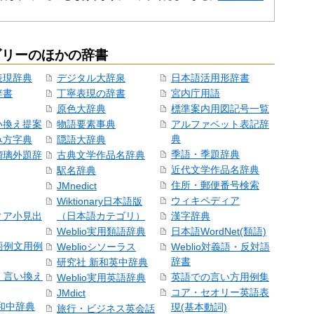
ゴリーのほかの辞書
表現辞典
デジタル大辞泉
日本語活用形辞書
辞書
丁寧表現の辞書
宮内庁用語
原色大辞典
標準案内用図記号一覧
い換え提案
物語要素事典
アルファベット表記辞
典
み方字典
隠語大辞典
季語・季題辞典
瑠璃外題辞
古典文学作品名辞典
近代文学作品名辞典
駅名辞典
住所・郵便番号検索
JMnedict
ウィキペディア
Wiktionary日本語版
ィア小見出
（日本語カテゴリ）
漢字辞典
Weblio実用類語辞典
日本語WordNet(類語)
本語例文用例
Weblioシソーラス
Weblio対義語・反対語
辞書
研究社 新和英中辞典
語・言い換え
英語での言い方用例集
Weblio実用英語辞典
コア・セオリー英語表
JMdict
和中辞典
現(基本動詞)
旅行・ビジネス英会話