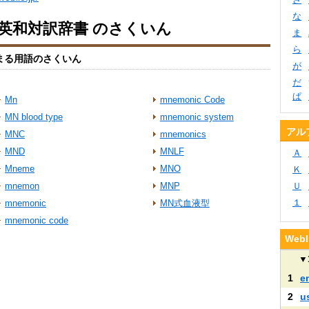
な
io英和対訳辞書 のさくいん
ま
ら
まる用語のさくいん
が
だ
ぱ
Mn
mnemonic Code
MN blood type
mnemonic system
アル
MNC
mnemonics
MND
MNLF
Ａ
Mneme
MNO
Ｋ
mnemon
MNP
Ｕ
１
mnemonic
MN式血液型
mnemonic code
We
▼
1
e
2
u