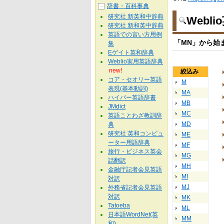
辞書・百科事典
－
研究社 新英和中辞典
Webl
研究社 新和英中辞典
英語での言い方用例
「MN」から始
集
Eゲイト英和辞典
Weblio実用英語辞典
new!
絞込み
コア・セオリー英語
M
表現(基本動詞)
MA
ハイパー英語辞書
MB
JMdict
MC
英語ことわざ教訓辞
MD
典
研究社 英和コンピュ
ME
ーター用語辞典
MF
旅行・ビジネス英会
MG
話翻訳
MH
金融庁記者会見英語
MI
対訳
MJ
外務省記者会見英語
対訳
MK
Tatoeba
ML
日本語WordNet(英
MM
和)