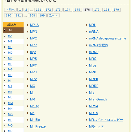
「M」から始まる用語のさくいん
...
.
＜前へ
1
2
171
172
173
174
175
176
177
178
179
...
.
180
181
198
199
次へ＞
絞込み
MPLS
MRL
M
MPN
mRNA
MA
MPO
mRNA decapping enzyme
MB
MPP
mRNA前駆体
MC
mps
mRNP
MD
ME
MPS
MRO
MF
MPT
Mroz
MG
MPU
MRP
MH
MPV
MRPII
MI
MQ
MRRF
MJ
MK
Mr
Mrs
ML
MR
Mrs. Grundy
MM
Mr Big
MRSA
MN
Mr.
MRTA
MO
Mr. Big
MRスペクトロスコピー
MP
MQ
Mr. Freeze
MRヘッド
MR