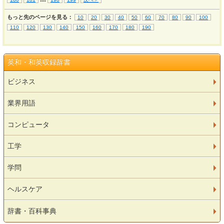
もっと先のページを見る：
10
20
30
40
50
60
70
80
90
100
110
120
130
140
150
160
170
180
190
英和・和英収録辞書
ビジネス
業界用語
コンピュータ
工学
学問
ヘルスケア
辞書・百科事典