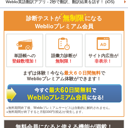
Weblio英語翻訳アプリ - 2秒で翻訳、翻訳結果を話す！ (iOS)
無制限
診断テストが
になる
Weblioプレミアム会員
単語帳への
語彙力診断が
サイト内広告が
登録数増加！
無制限！
非表示！
まずは体験！今なら
最大６０日間無料
で
Weblioプレミアム体験ができます！
※無料期間終了後、Weblioプレミアムサービスは自動的に解約されません。
※無料期間が終了すると月額330円(税込)が発生します。
無料会員になると使える機能が満載！