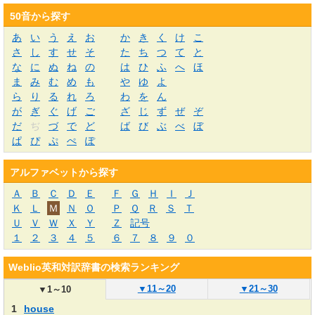
50音から探す
あ
い
う
え
お
か
き
く
け
こ
さ
し
す
せ
そ
た
ち
つ
て
と
な
に
ぬ
ね
の
は
ひ
ふ
へ
ほ
ま
み
む
め
も
や
ゆ
よ
ら
り
る
れ
ろ
わ
を
ん
が
ぎ
ぐ
げ
ご
ざ
じ
ず
ぜ
ぞ
だ
ぢ
づ
で
ど
ば
び
ぶ
べ
ぼ
ぱ
ぴ
ぷ
ぺ
ぽ
アルファベットから探す
Ａ
Ｂ
Ｃ
Ｄ
Ｅ
Ｆ
Ｇ
Ｈ
Ｉ
Ｊ
Ｋ
Ｌ
Ｍ
Ｎ
Ｏ
Ｐ
Ｑ
Ｒ
Ｓ
Ｔ
Ｕ
Ｖ
Ｗ
Ｘ
Ｙ
Ｚ
記号
１
２
３
４
５
６
７
８
９
０
Weblio英和対訳辞書の検索ランキング
▼
11～20
▼
21～30
▼
1～10
1
house