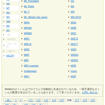
Mr. President
ms
MS
Mr. Right
Ms
MT
Mr. T
MS
MU
MV
Mr. What's‐his‐name
MS-DOS
MW
MRA
MSA
MX
MRAM
MSB
MY
MRBM
MSC
MZ
MRC
MSCS
M(50音)
M(タイ文
MRCA
MSCT
字)
MRE
MSD
M(数字)
MRF
MSDN
M(記号)
MRI
MSDS
MRI scanner
MSE
mridangam
msec
MRJ
MSF
Weblioのさくいんはプログラムで自動的に生成されているため、一部不適切なさく
いんの配置が含まれていることもあります。ご了承くださいませ。
お問い合わせ
。
...
.
＜前へ
1
2
171
172
173
174
175
176
177
178
179
...
.
180
181
198
199
次へ＞