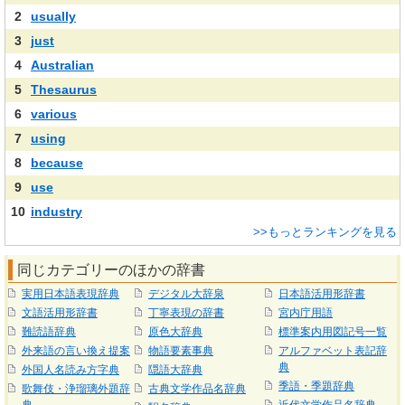
2
usually
3
just
4
Australian
5
Thesaurus
6
various
7
using
8
because
9
use
10
industry
>>もっとランキングを見る
同じカテゴリーのほかの辞書
実用日本語表現辞典
デジタル大辞泉
日本語活用形辞書
文語活用形辞書
丁寧表現の辞書
宮内庁用語
難読語辞典
原色大辞典
標準案内用図記号一覧
外来語の言い換え提案
物語要素事典
アルファベット表記辞
典
外国人名読み方字典
隠語大辞典
季語・季題辞典
歌舞伎・浄瑠璃外題辞
古典文学作品名辞典