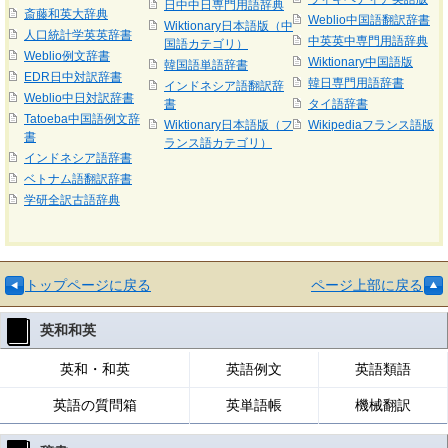
日中中日専門用語辞典
斎藤和英大辞典
Weblio中国語翻訳辞書
Wiktionary日本語版（中
人口統計学英英辞書
中英英中専門用語辞典
国語カテゴリ）
Weblio例文辞書
Wiktionary中国語版
韓国語単語辞書
EDR日中対訳辞書
韓日専門用語辞書
インドネシア語翻訳辞
Weblio中日対訳辞書
書
タイ語辞書
Tatoeba中国語例文辞
Wiktionary日本語版（フ
Wikipediaフランス語版
書
ランス語カテゴリ）
インドネシア語辞書
ベトナム語翻訳辞書
学研全訳古語辞典
トップページに戻る
ページ上部に戻る
英和和英
英和・和英
英語例文
英語類語
英語の質問箱
英単語帳
機械翻訳