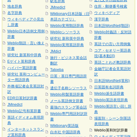
典
近代文学作品名辞典
駅名辞典
地名辞典
住所・郵便番号検索
JMnedict
名字辞典
ウィキペディア
Wiktionary日本語版（日
ウィキペディア小見出
本語カテゴリ）
漢字辞典
し辞書
Weblio実用類語辞典
日本語WordNet(類語)
Weblio日本語例文用例
Weblioシソーラス
Weblio対義語・反対語
辞書
辞書
研究社 新和英中辞典
Weblio類語・言い換え
英語での言い方用例集
Weblio実用英語辞典
辞書
コア・セオリー英語表
JMdict
研究社 新英和中辞典
現(基本動詞)
旅行・ビジネス英会話
Eゲイト英和辞典
英語ことわざ教訓辞典
翻訳
ハイパー英語辞書
金融庁記者会見英語対
Tatoeba
研究社 英和コンピュー
訳
日英・英日専門用語辞
ター用語辞典
日本語WordNet(英和)
書
外務省記者会見英語対
日英固有名詞辞典
遺伝子名称シソーラス
訳
Weblio派生語辞書
Weblio和製英語辞書
EDR日英対訳辞書
Weblio英語表現辞典
メール英語例文辞書
JMnedict
Weblio英語言い回し辞
最強のスラング英会話
Weblio記号和英辞書
典
Weblio専門用語対訳辞
英語イディオム表現辞
場面別・シーン別英語
書
典
表現辞典
Wiktionary英語版
インターネットスラン
Weblio英和対訳辞書
白水社 中国語辞典
グ英和辞典
ウィキペディア英語版