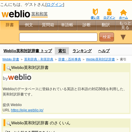
こんにちは、
ゲスト
さん[
ログイン
]
英和和英
使い方
ログイン
ホーム
もっと
辞書
例文
質問箱
単語帳
診断
翻訳
見る
▼
Weblio英和対訳辞書 トップ
索引
ランキング
ヘルプ
Weblio 辞書
＞
英和辞典・和英辞典
＞
辞書・百科事典
＞
Weblio英和対訳辞書
＞ 索引
Weblio英和対訳辞書
Weblioのデータベースに登録されている英語と日本語の対応関係を利用した、
英和対訳辞書です。
提供 Weblio
URL
https://ejje.weblio.jp/
Weblio英和対訳辞書 のさくいん