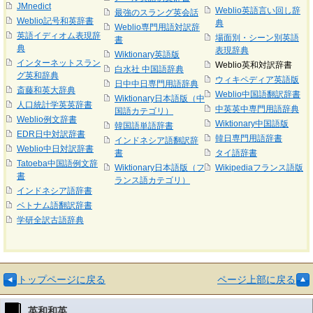
JMnedict
Weblio英語言い回し辞
最強のスラング英会話
Weblio記号和英辞書
典
Weblio専門用語対訳辞
英語イディオム表現辞
場面別・シーン別英語
書
典
表現辞典
Wiktionary英語版
インターネットスラン
Weblio英和対訳辞書
白水社 中国語辞典
グ英和辞典
ウィキペディア英語版
日中中日専門用語辞典
斎藤和英大辞典
Weblio中国語翻訳辞書
Wiktionary日本語版（中
人口統計学英英辞書
中英英中専門用語辞典
国語カテゴリ）
Weblio例文辞書
Wiktionary中国語版
韓国語単語辞書
EDR日中対訳辞書
韓日専門用語辞書
インドネシア語翻訳辞
Weblio中日対訳辞書
書
タイ語辞書
Tatoeba中国語例文辞
Wiktionary日本語版（フ
Wikipediaフランス語版
書
ランス語カテゴリ）
インドネシア語辞書
ベトナム語翻訳辞書
学研全訳古語辞典
トップページに戻る
ページ上部に戻る
英和和英