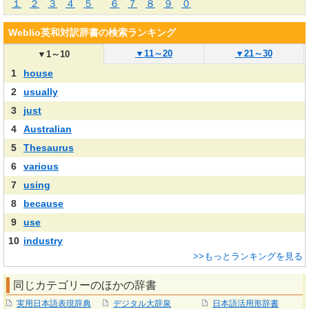
１
２
３
４
５
６
７
８
９
０
Weblio英和対訳辞書の検索ランキング
▼
11～20
▼
21～30
▼
1～10
1
house
2
usually
3
just
4
Australian
5
Thesaurus
6
various
7
using
8
because
9
use
10
industry
>>もっとランキングを見る
同じカテゴリーのほかの辞書
実用日本語表現辞典
デジタル大辞泉
日本語活用形辞書