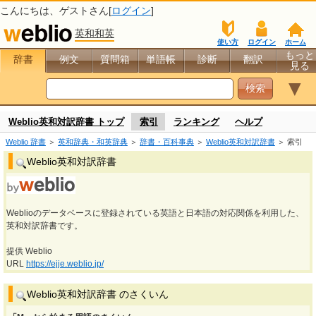
こんにちは、
ゲスト
さん[
ログイン
]
英和和英
使い方
ログイン
ホーム
もっと
辞書
例文
質問箱
単語帳
診断
翻訳
見る
▼
Weblio英和対訳辞書 トップ
索引
ランキング
ヘルプ
Weblio 辞書
＞
英和辞典・和英辞典
＞
辞書・百科事典
＞
Weblio英和対訳辞書
＞ 索引
Weblio英和対訳辞書
Weblioのデータベースに登録されている英語と日本語の対応関係を利用した、
英和対訳辞書です。
提供 Weblio
URL
https://ejje.weblio.jp/
Weblio英和対訳辞書 のさくいん