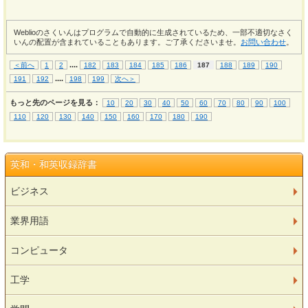
Weblioのさくいんはプログラムで自動的に生成されているため、一部不適切なさく
いんの配置が含まれていることもあります。ご了承くださいませ。
お問い合わせ
。
...
.
＜前へ
1
2
182
183
184
185
186
187
188
189
190
...
.
191
192
198
199
次へ＞
もっと先のページを見る：
10
20
30
40
50
60
70
80
90
100
110
120
130
140
150
160
170
180
190
英和・和英収録辞書
ビジネス
業界用語
コンピュータ
工学