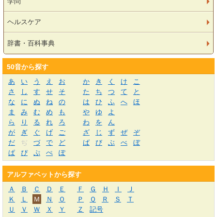
学問
ヘルスケア
辞書・百科事典
50音から探す
あ
い
う
え
お
か
き
く
け
こ
さ
し
す
せ
そ
た
ち
つ
て
と
な
に
ぬ
ね
の
は
ひ
ふ
へ
ほ
ま
み
む
め
も
や
ゆ
よ
ら
り
る
れ
ろ
わ
を
ん
が
ぎ
ぐ
げ
ご
ざ
じ
ず
ぜ
ぞ
だ
ぢ
づ
で
ど
ば
び
ぶ
べ
ぼ
ぱ
ぴ
ぷ
ぺ
ぽ
アルファベットから探す
Ａ
Ｂ
Ｃ
Ｄ
Ｅ
Ｆ
Ｇ
Ｈ
Ｉ
Ｊ
Ｋ
Ｌ
Ｍ
Ｎ
Ｏ
Ｐ
Ｑ
Ｒ
Ｓ
Ｔ
Ｕ
Ｖ
Ｗ
Ｘ
Ｙ
Ｚ
記号