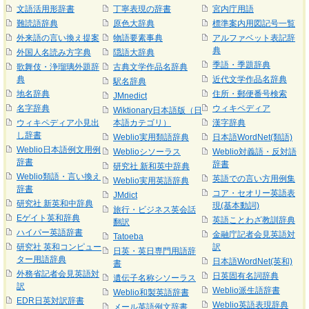
文語活用形辞書
丁寧表現の辞書
宮内庁用語
難読語辞典
原色大辞典
標準案内用図記号一覧
外来語の言い換え提案
物語要素事典
アルファベット表記辞
典
外国人名読み方字典
隠語大辞典
季語・季題辞典
歌舞伎・浄瑠璃外題辞
古典文学作品名辞典
典
近代文学作品名辞典
駅名辞典
地名辞典
住所・郵便番号検索
JMnedict
名字辞典
ウィキペディア
Wiktionary日本語版（日
ウィキペディア小見出
本語カテゴリ）
漢字辞典
し辞書
Weblio実用類語辞典
日本語WordNet(類語)
Weblio日本語例文用例
Weblioシソーラス
Weblio対義語・反対語
辞書
辞書
研究社 新和英中辞典
Weblio類語・言い換え
英語での言い方用例集
Weblio実用英語辞典
辞書
コア・セオリー英語表
JMdict
研究社 新英和中辞典
現(基本動詞)
旅行・ビジネス英会話
Eゲイト英和辞典
英語ことわざ教訓辞典
翻訳
ハイパー英語辞書
金融庁記者会見英語対
Tatoeba
研究社 英和コンピュー
訳
日英・英日専門用語辞
ター用語辞典
日本語WordNet(英和)
書
外務省記者会見英語対
日英固有名詞辞典
遺伝子名称シソーラス
訳
Weblio派生語辞書
Weblio和製英語辞書
EDR日英対訳辞書
Weblio英語表現辞典
メール英語例文辞書