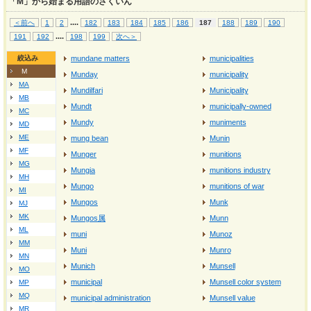
「M」から始まる用語のさくいん
...
.
＜前へ
1
2
182
183
184
185
186
187
188
189
190
...
.
191
192
198
199
次へ＞
絞込み
mundane matters
municipalities
M
Munday
municipality
MA
Mundilfari
Municipality
MB
Mundt
municipally‐owned
MC
Mundy
muniments
MD
ME
mung bean
Munin
MF
Munger
munitions
MG
Mungia
munitions industry
MH
Mungo
munitions of war
MI
Mungos
Munk
MJ
MK
Mungos属
Munn
ML
muni
Munoz
MM
Muni
Munro
MN
Munich
Munsell
MO
municipal
Munsell color system
MP
MQ
municipal administration
Munsell value
MR