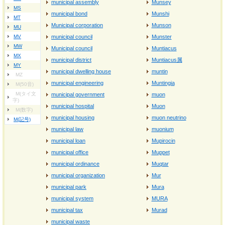
municipal assembly
Munsey
MS
municipal bond
Munshi
MT
Municipal corporation
Munson
MU
MV
municipal council
Munster
MW
Municipal council
Muntiacus
MX
municipal district
Muntiacus属
MY
municipal dwelling house
muntin
MZ
municipal engineering
Muntingia
M(50音)
M(タイ文
municipal government
muon
字)
municipal hospital
Muon
M(数字)
municipal housing
muon neutrino
M(記号)
municipal law
muonium
municipal loan
Mupirocin
municipal office
Muppet
municipal ordinance
Muqtar
municipal organization
Mur
municipal park
Mura
municipal system
MURA
municipal tax
Murad
municipal waste