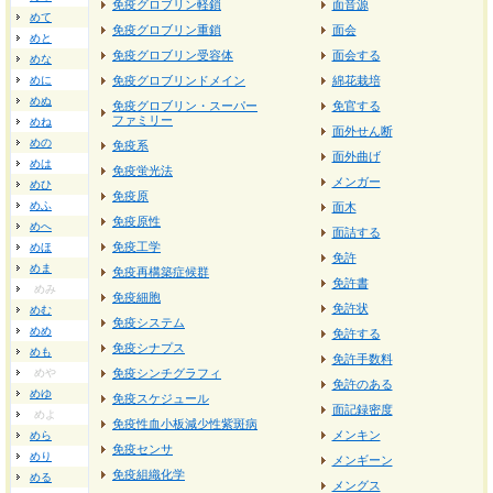
免疫グロブリン軽鎖
面音源
めて
免疫グロブリン重鎖
面会
めと
免疫グロブリン受容体
面会する
めな
めに
免疫グロブリンドメイン
綿花栽培
めぬ
免疫グロブリン・スーパー
免官する
ファミリー
めね
面外せん断
めの
免疫系
面外曲げ
めは
免疫蛍光法
メンガー
めひ
免疫原
めふ
面木
免疫原性
めへ
面詰する
免疫工学
めほ
免許
めま
免疫再構築症候群
免許書
めみ
免疫細胞
免許状
めむ
免疫システム
めめ
免許する
免疫シナプス
めも
免許手数料
めや
免疫シンチグラフィ
免許のある
めゆ
免疫スケジュール
面記録密度
めよ
免疫性血小板減少性紫斑病
メンキン
めら
免疫センサ
めり
メンギーン
免疫組織化学
める
メングス