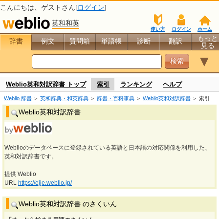
こんにちは、
ゲスト
さん[
ログイン
]
英和和英
使い方
ログイン
ホーム
もっと
辞書
例文
質問箱
単語帳
診断
翻訳
見る
▼
Weblio英和対訳辞書 トップ
索引
ランキング
ヘルプ
Weblio 辞書
＞
英和辞典・和英辞典
＞
辞書・百科事典
＞
Weblio英和対訳辞書
＞ 索引
Weblio英和対訳辞書
Weblioのデータベースに登録されている英語と日本語の対応関係を利用した、
英和対訳辞書です。
提供 Weblio
URL
https://ejje.weblio.jp/
Weblio英和対訳辞書 のさくいん