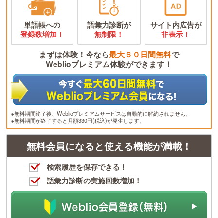
単語帳への
語彙力診断が
サイト内広告が
登録数増加！
無制限！
非表示！
まずは体験！今なら
最大６０日間無料
で
Weblioプレミアム体験ができます！
※無料期間終了後、Weblioプレミアムサービスは自動的に解約されません。
※無料期間が終了すると月額330円(税込)が発生します。
無料会員になると使える機能が満載！
検索履歴を保存できる！
語彙力診断の実施回数増加！