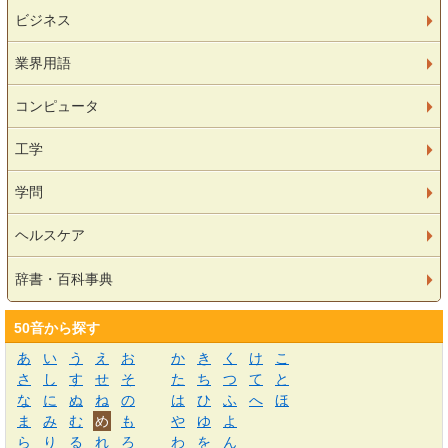
ビジネス
業界用語
コンピュータ
工学
学問
ヘルスケア
辞書・百科事典
50音から探す
あ
い
う
え
お
か
き
く
け
こ
さ
し
す
せ
そ
た
ち
つ
て
と
な
に
ぬ
ね
の
は
ひ
ふ
へ
ほ
ま
み
む
め
も
や
ゆ
よ
ら
り
る
れ
ろ
わ
を
ん