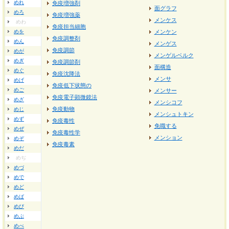
めれ
免疫増強剤
面グラフ
めろ
免疫増強薬
メンケス
めわ
免疫担当細胞
めを
メンケン
免疫調整剤
めん
メンゲス
免疫調節
めが
メンゲルベルク
めぎ
免疫調節剤
面構造
めぐ
免疫沈降法
メンサ
めげ
免疫低下状態の
めご
メンサー
免疫電子顕微鏡法
めざ
メンシコフ
免疫動物
めじ
メンシュトキン
めず
免疫毒性
免職する
めぜ
免疫毒性学
メンション
めぞ
免疫毒素
めだ
めぢ
めづ
めで
めど
めば
めび
めぶ
めべ