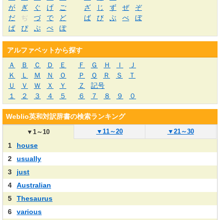
が
ぎ
ぐ
げ
ご
ざ
じ
ず
ぜ
ぞ
だ
ぢ
づ
で
ど
ば
び
ぶ
べ
ぼ
ぱ
ぴ
ぷ
ぺ
ぽ
アルファベットから探す
Ａ
Ｂ
Ｃ
Ｄ
Ｅ
Ｆ
Ｇ
Ｈ
Ｉ
Ｊ
Ｋ
Ｌ
Ｍ
Ｎ
Ｏ
Ｐ
Ｑ
Ｒ
Ｓ
Ｔ
Ｕ
Ｖ
Ｗ
Ｘ
Ｙ
Ｚ
記号
１
２
３
４
５
６
７
８
９
０
Weblio英和対訳辞書の検索ランキング
▼
11～20
▼
21～30
▼
1～10
1
house
2
usually
3
just
4
Australian
5
Thesaurus
6
various