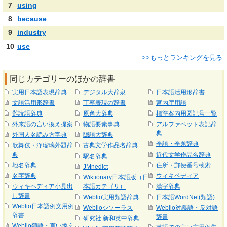
7
using
8
because
9
industry
10
use
>>もっとランキングを見る
同じカテゴリーのほかの辞書
実用日本語表現辞典
デジタル大辞泉
日本語活用形辞書
文語活用形辞書
丁寧表現の辞書
宮内庁用語
難読語辞典
原色大辞典
標準案内用図記号一覧
外来語の言い換え提案
物語要素事典
アルファベット表記辞
典
外国人名読み方字典
隠語大辞典
季語・季題辞典
歌舞伎・浄瑠璃外題辞
古典文学作品名辞典
典
近代文学作品名辞典
駅名辞典
地名辞典
住所・郵便番号検索
JMnedict
名字辞典
ウィキペディア
Wiktionary日本語版（日
ウィキペディア小見出
本語カテゴリ）
漢字辞典
し辞書
Weblio実用類語辞典
日本語WordNet(類語)
Weblio日本語例文用例
Weblioシソーラス
Weblio対義語・反対語
辞書
辞書
研究社 新和英中辞典
Weblio類語・言い換え