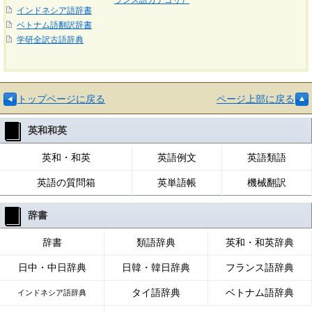
ランス語カテゴリ）
インドネシア語辞書
ベトナム語翻訳辞書
学研全訳古語辞典
トップページに戻る
ページ上部に戻る
英和和英
英和・和英
英語例文
英語類語
英語の質問箱
英単語帳
機械翻訳
辞書
辞書
類語辞典
英和・和英辞典
日中・中日辞典
日韓・韓日辞典
フランス語辞典
タイ語辞典
ベトナム語辞典
インドネシア語辞典