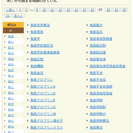
「め」から始まる用語のさくいん
...
.
＜前へ
1
2
9
10
11
12
13
14
15
16
17
18
19
20
21
次へ＞
絞込み
免疫化学療法
免疫能力
め
免疫寛容
免疫反応
めあ
免疫学
免疫表現型検査
めい
免疫学的測定法
免疫賦活剤
めう
免疫学的便潜血検査
免疫賦活薬
めえ
めお
免疫記憶
免疫複合体
めか
免疫機能
免疫複合体型溶血性貧血
めき
免疫金法
免疫不全
めく
免疫グロブリン
免疫不全症
めけ
免疫グロブリンA
免疫不全症候群
めこ
めさ
免疫グロブリンD
免疫溶血性貧血
めし
免疫グロブリンE
免疫抑制
めす
免疫グロブリンG
免疫抑制剤
めせ
免疫グロブリンM
免疫抑制の
めそ
免疫グロブリン遺伝子
免疫抑制療法
めた
めち
免疫グロブリンクラス
免疫療法
めつ