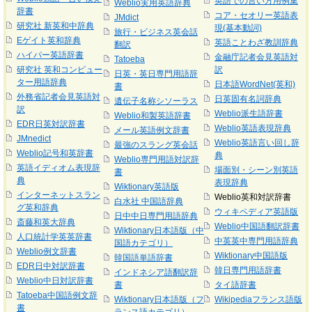
英語での言い方用例集
Weblio実用英語辞典
辞書
コア・セオリー英語表
JMdict
研究社 新英和中辞典
現(基本動詞)
旅行・ビジネス英会話
Eゲイト英和辞典
英語ことわざ教訓辞典
翻訳
ハイパー英語辞書
金融庁記者会見英語対
Tatoeba
研究社 英和コンピュー
訳
日英・英日専門用語辞
ター用語辞典
日本語WordNet(英和)
書
外務省記者会見英語対
日英固有名詞辞典
遺伝子名称シソーラス
訳
Weblio派生語辞書
Weblio和製英語辞書
EDR日英対訳辞書
Weblio英語表現辞典
メール英語例文辞書
JMnedict
Weblio英語言い回し辞
最強のスラング英会話
Weblio記号和英辞書
典
Weblio専門用語対訳辞
英語イディオム表現辞
場面別・シーン別英語
書
典
表現辞典
Wiktionary英語版
インターネットスラン
Weblio英和対訳辞書
白水社 中国語辞典
グ英和辞典
ウィキペディア英語版
日中中日専門用語辞典
斎藤和英大辞典
Weblio中国語翻訳辞書
Wiktionary日本語版（中
人口統計学英英辞書
中英英中専門用語辞典
国語カテゴリ）
Weblio例文辞書
Wiktionary中国語版
韓国語単語辞書
EDR日中対訳辞書
韓日専門用語辞書
インドネシア語翻訳辞
Weblio中日対訳辞書
書
タイ語辞書
Tatoeba中国語例文辞
Wiktionary日本語版（フ
Wikipediaフランス語版
書