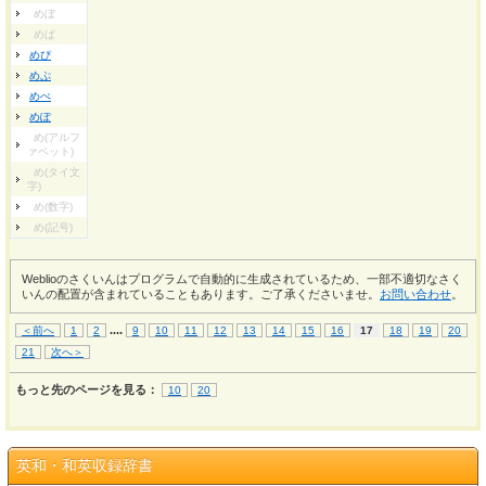
めぼ
めぱ
めぴ
めぷ
めぺ
めぽ
め(アルフ
ァベット)
め(タイ文
字)
め(数字)
め(記号)
Weblioのさくいんはプログラムで自動的に生成されているため、一部不適切なさく
いんの配置が含まれていることもあります。ご了承くださいませ。
お問い合わせ
。
...
.
＜前へ
1
2
9
10
11
12
13
14
15
16
17
18
19
20
21
次へ＞
もっと先のページを見る：
10
20
英和・和英収録辞書