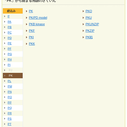
「PK」から始まる用語のさくいん
絞込み
PK
PKO
P
PK/PD model
PKU
PA
PKB kinase
PKUNZIP
PB
PKF
PKZIP
PC
PKI
PK戦
PD
PE
PKK
PF
PG
PH
PI
PJ
PK
PL
PM
PN
PO
PP
PQ
PR
PS
PT