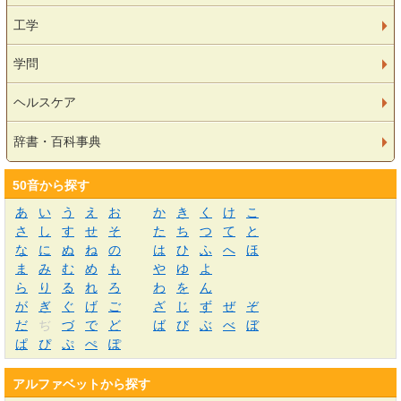
工学
学問
ヘルスケア
辞書・百科事典
50音から探す
あ
い
う
え
お
か
き
く
け
こ
さ
し
す
せ
そ
た
ち
つ
て
と
な
に
ぬ
ね
の
は
ひ
ふ
へ
ほ
ま
み
む
め
も
や
ゆ
よ
ら
り
る
れ
ろ
わ
を
ん
が
ぎ
ぐ
げ
ご
ざ
じ
ず
ぜ
ぞ
だ
ぢ
づ
で
ど
ば
び
ぶ
べ
ぼ
ぱ
ぴ
ぷ
ぺ
ぽ
アルファベットから探す