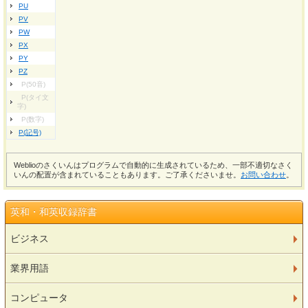
PU
PV
PW
PX
PY
PZ
P(50音)
P(タイ文
字)
P(数字)
P(記号)
Weblioのさくいんはプログラムで自動的に生成されているため、一部不適切なさく
いんの配置が含まれていることもあります。ご了承くださいませ。
お問い合わせ
。
英和・和英収録辞書
ビジネス
業界用語
コンピュータ