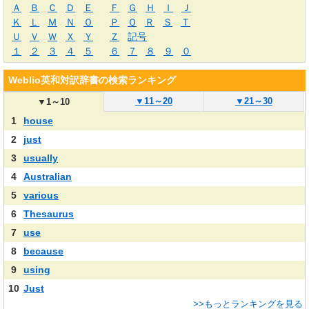
Ａ
Ｂ
Ｃ
Ｄ
Ｅ
Ｆ
Ｇ
Ｈ
Ｉ
Ｊ
Ｋ
Ｌ
Ｍ
Ｎ
Ｏ
Ｐ
Ｑ
Ｒ
Ｓ
Ｔ
Ｕ
Ｖ
Ｗ
Ｘ
Ｙ
Ｚ
記号
１
２
３
４
５
６
７
８
９
０
Weblio英和対訳辞書の検索ランキング
▼
11～20
▼
21～30
▼
1～10
1
house
2
just
3
usually
4
Australian
5
various
6
Thesaurus
7
use
8
because
9
using
10
Just
>>もっとランキングを見る