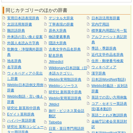
同じカテゴリーのほかの辞書
実用日本語表現辞典
デジタル大辞泉
日本語活用形辞書
文語活用形辞書
丁寧表現の辞書
宮内庁用語
難読語辞典
原色大辞典
標準案内用図記号一覧
外来語の言い換え提案
物語要素事典
アルファベット表記辞
典
外国人名読み方字典
隠語大辞典
季語・季題辞典
歌舞伎・浄瑠璃外題辞
古典文学作品名辞典
典
近代文学作品名辞典
駅名辞典
地名辞典
住所・郵便番号検索
JMnedict
名字辞典
ウィキペディア
Wiktionary日本語版（日
ウィキペディア小見出
本語カテゴリ）
漢字辞典
し辞書
Weblio実用類語辞典
日本語WordNet(類語)
Weblio日本語例文用例
Weblioシソーラス
Weblio対義語・反対語
辞書
辞書
研究社 新和英中辞典
Weblio類語・言い換え
英語での言い方用例集
Weblio実用英語辞典
辞書
コア・セオリー英語表
JMdict
研究社 新英和中辞典
現(基本動詞)
旅行・ビジネス英会話
Eゲイト英和辞典
英語ことわざ教訓辞典
翻訳
ハイパー英語辞書
金融庁記者会見英語対
Tatoeba
研究社 英和コンピュー
訳
日英・英日専門用語辞
ター用語辞典