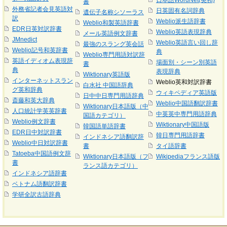
日本語WordNet(英和)
書
外務省記者会見英語対
日英固有名詞辞典
遺伝子名称シソーラス
訳
Weblio派生語辞書
Weblio和製英語辞書
EDR日英対訳辞書
Weblio英語表現辞典
メール英語例文辞書
JMnedict
Weblio英語言い回し辞
最強のスラング英会話
Weblio記号和英辞書
典
Weblio専門用語対訳辞
英語イディオム表現辞
場面別・シーン別英語
書
典
表現辞典
Wiktionary英語版
インターネットスラン
Weblio英和対訳辞書
白水社 中国語辞典
グ英和辞典
ウィキペディア英語版
日中中日専門用語辞典
斎藤和英大辞典
Weblio中国語翻訳辞書
Wiktionary日本語版（中
人口統計学英英辞書
中英英中専門用語辞典
国語カテゴリ）
Weblio例文辞書
Wiktionary中国語版
韓国語単語辞書
EDR日中対訳辞書
韓日専門用語辞書
インドネシア語翻訳辞
Weblio中日対訳辞書
書
タイ語辞書
Tatoeba中国語例文辞
Wiktionary日本語版（フ
Wikipediaフランス語版
書
ランス語カテゴリ）
インドネシア語辞書
ベトナム語翻訳辞書
学研全訳古語辞典