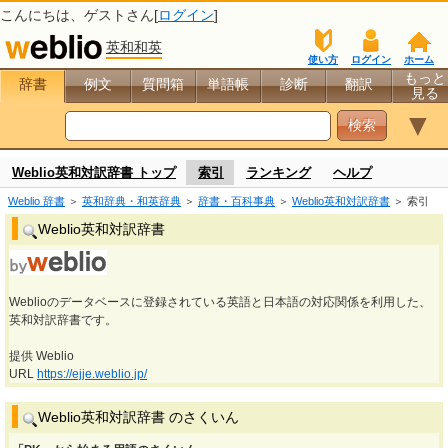
こんにちは、
ゲスト
さん[
ログイン
]
英和和英
使い方
ログイン
ホーム
もっと
辞書
例文
質問箱
単語帳
診断
翻訳
見る
▼
Weblio英和対訳辞書 トップ
索引
ランキング
ヘルプ
Weblio 辞書
＞
英和辞典・和英辞典
＞
辞書・百科事典
＞
Weblio英和対訳辞書
＞ 索引
Weblio英和対訳辞書
Weblioのデータベースに登録されている英語と日本語の対応関係を利用した、
英和対訳辞書です。
提供 Weblio
URL
https://ejje.weblio.jp/
Weblio英和対訳辞書 のさくいん