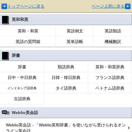
トップページに戻る
ページ上部に戻る
英和和英
英和・和英
英語例文
英語類語
英語の質問箱
英単語帳
機械翻訳
辞書
辞書
類語辞典
英和・和英辞典
日中・中日辞典
日韓・韓日辞典
フランス語辞典
タイ語辞典
ベトナム語辞典
インドネシア語辞典
古語辞典
Weblio英会話
Weblio英会話 - 「Weblio英和辞書」を使いながら受けられるオン
ライン英会話