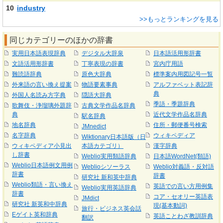
10
industry
>>もっとランキングを見る
同じカテゴリーのほかの辞書
実用日本語表現辞典
デジタル大辞泉
日本語活用形辞書
文語活用形辞書
丁寧表現の辞書
宮内庁用語
難読語辞典
原色大辞典
標準案内用図記号一覧
外来語の言い換え提案
物語要素事典
アルファベット表記辞
典
外国人名読み方字典
隠語大辞典
季語・季題辞典
歌舞伎・浄瑠璃外題辞
古典文学作品名辞典
典
近代文学作品名辞典
駅名辞典
地名辞典
住所・郵便番号検索
JMnedict
名字辞典
ウィキペディア
Wiktionary日本語版（日
ウィキペディア小見出
本語カテゴリ）
漢字辞典
し辞書
Weblio実用類語辞典
日本語WordNet(類語)
Weblio日本語例文用例
Weblioシソーラス
Weblio対義語・反対語
辞書
辞書
研究社 新和英中辞典
Weblio類語・言い換え
英語での言い方用例集
Weblio実用英語辞典
辞書
コア・セオリー英語表
JMdict
研究社 新英和中辞典
現(基本動詞)
旅行・ビジネス英会話
Eゲイト英和辞典
英語ことわざ教訓辞典
翻訳