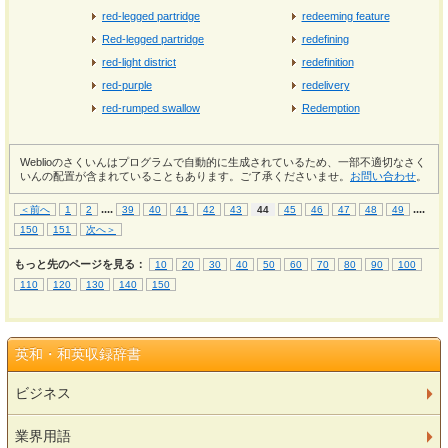
red-legged partridge
redeeming feature
Red-legged partridge
redefining
red-light district
redefinition
red-purple
redelivery
red-rumped swallow
Redemption
Weblioのさくいんはプログラムで自動的に生成されているため、一部不適切なさく
いんの配置が含まれていることもあります。ご了承くださいませ。
お問い合わせ
。
...
.
...
.
＜前へ
1
2
39
40
41
42
43
44
45
46
47
48
49
150
151
次へ＞
もっと先のページを見る：
10
20
30
40
50
60
70
80
90
100
110
120
130
140
150
英和・和英収録辞書
ビジネス
業界用語