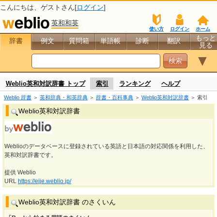
こんにちは、
ゲスト
さん[
ログイン
]
英和和英
使い方
ログイン
ホーム
もっと
辞書
例文
質問箱
単語帳
診断
翻訳
見る
▼
Weblio英和対訳辞書 トップ
索引
ランキング
ヘルプ
Weblio 辞書
＞
英和辞典・和英辞典
＞
辞書・百科事典
＞
Weblio英和対訳辞書
＞ 索引
Weblio英和対訳辞書
Weblioのデータベースに登録されている英語と日本語の対応関係を利用した、
英和対訳辞書です。
提供 Weblio
URL
https://ejje.weblio.jp/
Weblio英和対訳辞書 のさくいん