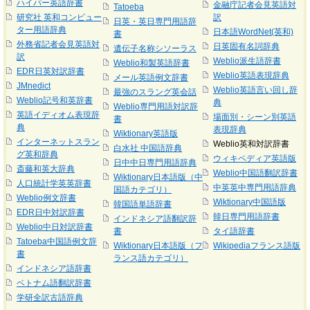
ハイパー英語辞書
金融庁記者会見英語対
Tatoeba
研究社 英和コンピュー
訳
日英・英日専門用語辞
ター用語辞典
日本語WordNet(英和)
書
外務省記者会見英語対
日英固有名詞辞典
遺伝子名称シソーラス
訳
Weblio派生語辞書
Weblio和製英語辞書
EDR日英対訳辞書
Weblio英語表現辞典
メール英語例文辞書
JMnedict
Weblio英語言い回し辞
最強のスラング英会話
Weblio記号和英辞書
典
Weblio専門用語対訳辞
英語イディオム表現辞
場面別・シーン別英語
書
典
表現辞典
Wiktionary英語版
インターネットスラン
Weblio英和対訳辞書
白水社 中国語辞典
グ英和辞典
ウィキペディア英語版
日中中日専門用語辞典
斎藤和英大辞典
Weblio中国語翻訳辞書
Wiktionary日本語版（中
人口統計学英英辞書
中英英中専門用語辞典
国語カテゴリ）
Weblio例文辞書
Wiktionary中国語版
韓国語単語辞書
EDR日中対訳辞書
韓日専門用語辞書
インドネシア語翻訳辞
Weblio中日対訳辞書
書
タイ語辞書
Tatoeba中国語例文辞
Wiktionary日本語版（フ
Wikipediaフランス語版
書
ランス語カテゴリ）
インドネシア語辞書
ベトナム語翻訳辞書
学研全訳古語辞典