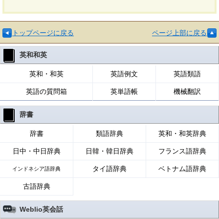
トップページに戻る
ページ上部に戻る
英和和英
英和・和英
英語例文
英語類語
英語の質問箱
英単語帳
機械翻訳
辞書
辞書
類語辞典
英和・和英辞典
日中・中日辞典
日韓・韓日辞典
フランス語辞典
タイ語辞典
ベトナム語辞典
インドネシア語辞典
古語辞典
Weblio英会話