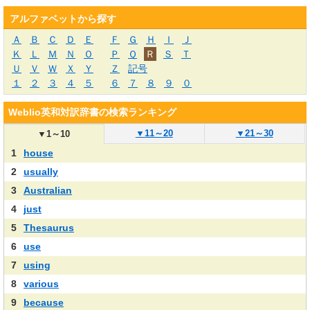
アルファベットから探す
Ａ
Ｂ
Ｃ
Ｄ
Ｅ
Ｆ
Ｇ
Ｈ
Ｉ
Ｊ
Ｋ
Ｌ
Ｍ
Ｎ
Ｏ
Ｐ
Ｑ
Ｒ
Ｓ
Ｔ
Ｕ
Ｖ
Ｗ
Ｘ
Ｙ
Ｚ
記号
１
２
３
４
５
６
７
８
９
０
Weblio英和対訳辞書の検索ランキング
▼
11～20
▼
21～30
▼
1～10
1
house
2
usually
3
Australian
4
just
5
Thesaurus
6
use
7
using
8
various
9
because