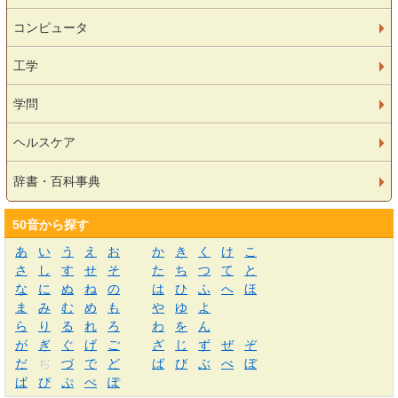
コンピュータ
工学
学問
ヘルスケア
辞書・百科事典
50音から探す
あ
い
う
え
お
か
き
く
け
こ
さ
し
す
せ
そ
た
ち
つ
て
と
な
に
ぬ
ね
の
は
ひ
ふ
へ
ほ
ま
み
む
め
も
や
ゆ
よ
ら
り
る
れ
ろ
わ
を
ん
が
ぎ
ぐ
げ
ご
ざ
じ
ず
ぜ
ぞ
だ
ぢ
づ
で
ど
ば
び
ぶ
べ
ぼ
ぱ
ぴ
ぷ
ぺ
ぽ