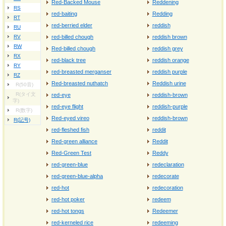
Red-Backed Mouse
Reddening
RS
red-baiting
Redding
RT
red-berried elder
reddish
RU
RV
red-billed chough
reddish brown
RW
Red-billed chough
reddish grey
RX
red-black tree
reddish orange
RY
red-breasted merganser
reddish purple
RZ
Red-breasted nuthatch
Reddish urine
R(50音)
R(タイ文
red-eye
reddish-brown
字)
red-eye flight
reddish-purple
R(数字)
Red-eyed vireo
reddish‐brown
R(記号)
red-fleshed fish
reddit
Red-green alliance
Reddit
Red-Green Test
Reddy
red-green-blue
redeclaration
red-green-blue-alpha
redecorate
red-hot
redecoration
red-hot poker
redeem
red-hot tongs
Redeemer
red-kerneled rice
redeeming