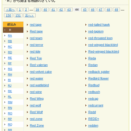
「R」から始まる用語のさくいん
...
.
...
.
＜前へ
1
2
39
40
41
42
43
44
45
46
47
48
49
150
151
次へ＞
絞込み
red tape
red-tailed hawk
R
Red tape
red-tapism
RA
red team
red-throated loon
RB
red terror
red-winged blackbird
RC
red tide
Red-winged blackbird
RD
RE
Red Top
Reda
RF
Red valerian
Redan
RG
red velvet cake
redback spider
RH
red water
Redbird flower
RI
red wattlebird
Redbud
RJ
RK
red wine
redbush
RL
Red Wing
redcap
RM
red wolf
redcurrant
RN
Red Wolf
Redd
RO
red zone
REDD+
RP
RQ
Red Zone
redden
RR