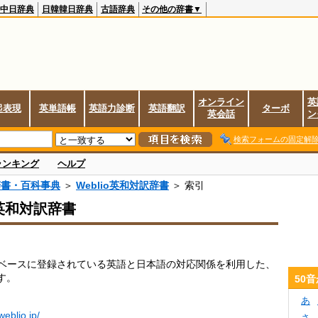
中日辞典
日韓韓日辞典
古語辞典
その他の辞書▼
オンライン
英
起表現
英単語帳
英語力診断
英語翻訳
ターボ
英会話
ン
検索フォームの固定解
ランキング
ヘルプ
辞書・百科事典
＞
Weblio英和対訳辞書
＞ 索引
o英和対訳辞書
データベースに登録されている英語と日本語の対応関係を利用した、
す。
50
あ
.weblio.jp/
さ