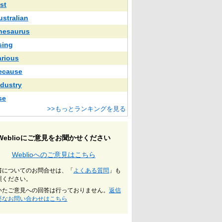
st
ustralian
hesaurus
sing
arious
ecause
ndustry
se
>>もっとランキングを見る
Weblioにご意見をお聞かせください
Weblioへのご意見はこちら
書についてのお問合せは、「
よくある質問
」も
照ください。
いたご意見への回答は行っておりません。
返信
要なお問い合わせはこちら