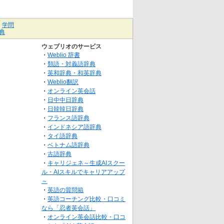
｜
学問
典
ウェブリオのサービス
・
Weblio 辞書
・
類語・対義語辞典
・
英和辞典・和英辞典
・
Weblio翻訳
・
オンライン英会話
・
日中中日辞典
・
日韓韓日辞典
・
フランス語辞典
・
インドネシア語辞典
・
タイ語辞典
・
ベトナム語辞典
・
古語辞典
・
キャリジェネ～生成AIスクー
ル・AIスキルでキャリアアップ
～
・
英語の質問箱
・
英語コーチング比較・口コミ
なら「忍者英会話」
・
オンライン英会話比較・口コ