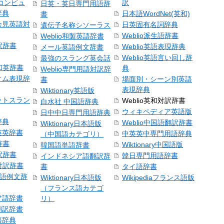
コンピュ
訳
日英・英日専門用語辞
辞典
日本語WordNet(英和)
書
会見英語対
日英固有名詞辞典
遺伝子名称シソーラス
Weblio派生語辞書
Weblio和製英語辞書
訳辞書
Weblio英語表現辞典
メール英語例文辞書
Weblio英語言い回し辞
最強のスラング英会話
号和英辞書
典
Weblio専門用語対訳辞
オム表現辞
場面別・シーン別英語
書
表現辞典
Wiktionary英語版
ットスラン
Weblio英和対訳辞書
白水社 中国語辞典
ウィキペディア英語版
日中中日専門用語辞典
辞典
Weblio中国語翻訳辞書
Wiktionary日本語版
英英辞書
中英英中専門用語辞典
（中国語カテゴリ）
辞書
Wiktionary中国語版
韓国語単語辞書
訳辞書
韓日専門用語辞書
インドネシア語翻訳辞
日対訳辞書
書
タイ語辞書
中国語例文辞
Wiktionary日本語版
Wikipediaフランス語版
（フランス語カテゴ
ア語辞書
リ）
翻訳辞書
語辞典