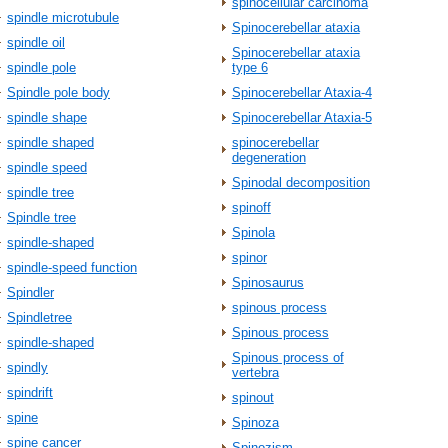
spinocellular carcinoma
spindle microtubule
Spinocerebellar ataxia
spindle oil
Spinocerebellar ataxia
spindle pole
type 6
Spindle pole body
Spinocerebellar Ataxia-4
spindle shape
Spinocerebellar Ataxia-5
spindle shaped
spinocerebellar
degeneration
spindle speed
Spinodal decomposition
spindle tree
spinoff
Spindle tree
Spinola
spindle-shaped
spinor
spindle-speed function
Spinosaurus
Spindler
spinous process
Spindletree
Spinous process
spindle‐shaped
Spinous process of
spindly
vertebra
spindrift
spinout
spine
Spinoza
spine cancer
Spinozism