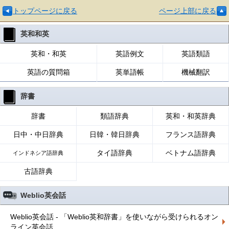
トップページに戻る
ページ上部に戻る
英和和英
英和・和英
英語例文
英語類語
英語の質問箱
英単語帳
機械翻訳
辞書
辞書
類語辞典
英和・和英辞典
日中・中日辞典
日韓・韓日辞典
フランス語辞典
タイ語辞典
ベトナム語辞典
インドネシア語辞典
古語辞典
Weblio英会話
Weblio英会話 - 「Weblio英和辞書」を使いながら受けられるオン
ライン英会話