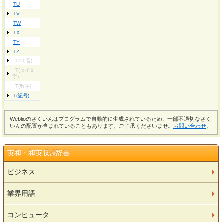
TU
TV
TW
TX
TY
TZ
T(50音)
T(タイ文
字)
T(数字)
T(記号)
Weblioのさくいんはプログラムで自動的に生成されているため、一部不適切なさく
いんの配置が含まれていることもあります。ご了承くださいませ。
お問い合わせ
。
英和・和英収録辞書
ビジネス
業界用語
コンピュータ