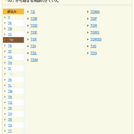
「TD」から始まる用語のさくいん
絞込み
TD
TDMA
T
TDB
TDP
TA
TDD
TDR
TB
TDE
TDRS
TC
TDF
TDRSS
TD
TE
TDI
TdS
TF
TDL
TDS
TG
TDM
TH
TI
TJ
TK
TL
TM
TN
TO
TP
TQ
TR
TS
TT