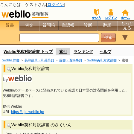
こんにちは、
ゲスト
さん[
ログイン
]
英和和英
使い方
ログイン
ホーム
もっと
辞書
例文
質問箱
単語帳
診断
翻訳
見る
▼
Weblio英和対訳辞書 トップ
索引
ランキング
ヘルプ
Weblio 辞書
＞
英和辞典・和英辞典
＞
辞書・百科事典
＞
Weblio英和対訳辞書
＞ 索引
Weblio英和対訳辞書
Weblioのデータベースに登録されている英語と日本語の対応関係を利用した、
英和対訳辞書です。
提供 Weblio
URL
https://ejje.weblio.jp/
Weblio英和対訳辞書 のさくいん