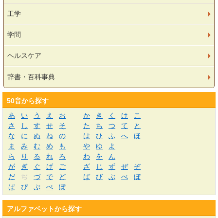
工学
学問
ヘルスケア
辞書・百科事典
50音から探す
あ
い
う
え
お
か
き
く
け
こ
さ
し
す
せ
そ
た
ち
つ
て
と
な
に
ぬ
ね
の
は
ひ
ふ
へ
ほ
ま
み
む
め
も
や
ゆ
よ
ら
り
る
れ
ろ
わ
を
ん
が
ぎ
ぐ
げ
ご
ざ
じ
ず
ぜ
ぞ
だ
ぢ
づ
で
ど
ば
び
ぶ
べ
ぼ
ぱ
ぴ
ぷ
ぺ
ぽ
アルファベットから探す