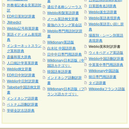
日本語WordNet(英和)
書
外務省記者会見英語対
日英固有名詞辞典
遺伝子名称シソーラス
訳
Weblio派生語辞書
Weblio和製英語辞書
EDR日英対訳辞書
Weblio英語表現辞典
メール英語例文辞書
JMnedict
Weblio英語言い回し辞
最強のスラング英会話
Weblio記号和英辞書
典
Weblio専門用語対訳辞
英語イディオム表現辞
場面別・シーン別英語
書
典
表現辞典
Wiktionary英語版
インターネットスラン
Weblio英和対訳辞書
白水社 中国語辞典
グ英和辞典
ウィキペディア英語版
日中中日専門用語辞典
斎藤和英大辞典
Weblio中国語翻訳辞書
Wiktionary日本語版（中
人口統計学英英辞書
中英英中専門用語辞典
国語カテゴリ）
Weblio例文辞書
Wiktionary中国語版
韓国語単語辞書
EDR日中対訳辞書
韓日専門用語辞書
インドネシア語翻訳辞
Weblio中日対訳辞書
書
タイ語辞書
Tatoeba中国語例文辞
Wiktionary日本語版（フ
Wikipediaフランス語版
書
ランス語カテゴリ）
インドネシア語辞書
ベトナム語翻訳辞書
学研全訳古語辞典