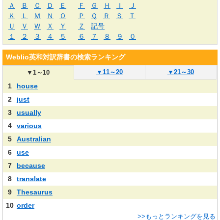
Ａ
Ｂ
Ｃ
Ｄ
Ｅ
Ｆ
Ｇ
Ｈ
Ｉ
Ｊ
Ｋ
Ｌ
Ｍ
Ｎ
Ｏ
Ｐ
Ｑ
Ｒ
Ｓ
Ｔ
Ｕ
Ｖ
Ｗ
Ｘ
Ｙ
Ｚ
記号
１
２
３
４
５
６
７
８
９
０
Weblio英和対訳辞書の検索ランキング
▼
11～20
▼
21～30
▼
1～10
1
house
2
just
3
usually
4
various
5
Australian
6
use
7
because
8
translate
9
Thesaurus
10
order
>>もっとランキングを見る