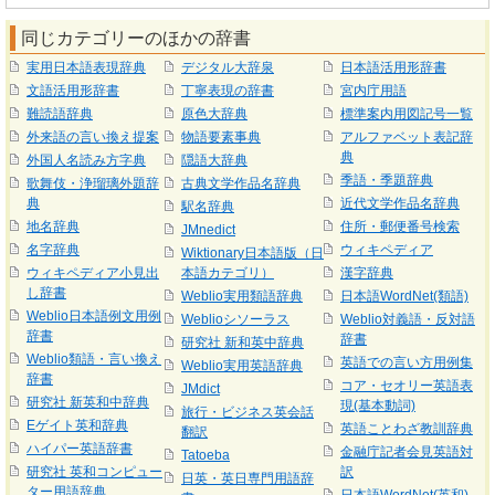
同じカテゴリーのほかの辞書
実用日本語表現辞典
デジタル大辞泉
日本語活用形辞書
文語活用形辞書
丁寧表現の辞書
宮内庁用語
難読語辞典
原色大辞典
標準案内用図記号一覧
外来語の言い換え提案
物語要素事典
アルファベット表記辞
典
外国人名読み方字典
隠語大辞典
季語・季題辞典
歌舞伎・浄瑠璃外題辞
古典文学作品名辞典
典
近代文学作品名辞典
駅名辞典
地名辞典
住所・郵便番号検索
JMnedict
名字辞典
ウィキペディア
Wiktionary日本語版（日
ウィキペディア小見出
本語カテゴリ）
漢字辞典
し辞書
Weblio実用類語辞典
日本語WordNet(類語)
Weblio日本語例文用例
Weblioシソーラス
Weblio対義語・反対語
辞書
辞書
研究社 新和英中辞典
Weblio類語・言い換え
英語での言い方用例集
Weblio実用英語辞典
辞書
コア・セオリー英語表
JMdict
研究社 新英和中辞典
現(基本動詞)
旅行・ビジネス英会話
Eゲイト英和辞典
英語ことわざ教訓辞典
翻訳
ハイパー英語辞書
金融庁記者会見英語対
Tatoeba
研究社 英和コンピュー
訳
日英・英日専門用語辞
ター用語辞典