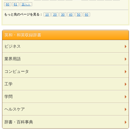
60
61
次へ＞
もっと先のページを見る：
10
20
30
40
50
60
英和・和英収録辞書
ビジネス
業界用語
コンピュータ
工学
学問
ヘルスケア
辞書・百科事典