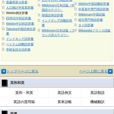
日中中日専門用語辞典
斎藤和英大辞典
Weblio中国語翻訳辞書
Wiktionary日本語版（中
人口統計学英英辞書
中英英中専門用語辞典
国語カテゴリ）
Weblio例文辞書
Wiktionary中国語版
韓国語単語辞書
EDR日中対訳辞書
韓日専門用語辞書
インドネシア語翻訳辞
Weblio中日対訳辞書
書
タイ語辞書
Tatoeba中国語例文辞
Wiktionary日本語版（フ
Wikipediaフランス語版
書
ランス語カテゴリ）
インドネシア語辞書
ベトナム語翻訳辞書
学研全訳古語辞典
トップページに戻る
ページ上部に戻る
英和和英
英和・和英
英語例文
英語類語
英語の質問箱
英単語帳
機械翻訳
辞書