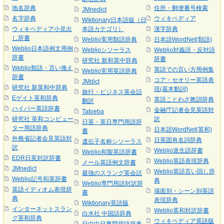
地名辞典
住所・郵便番号検索
JMnedict
名字辞典
ウィキペディア
Wiktionary日本語版（日
ウィキペディア小見出
本語カテゴリ）
漢字辞典
し辞書
Weblio実用類語辞典
日本語WordNet(類語)
Weblio日本語例文用例
Weblioシソーラス
Weblio対義語・反対語
辞書
辞書
研究社 新和英中辞典
Weblio類語・言い換え
英語での言い方用例集
Weblio実用英語辞典
辞書
コア・セオリー英語表
JMdict
研究社 新英和中辞典
現(基本動詞)
旅行・ビジネス英会話
Eゲイト英和辞典
英語ことわざ教訓辞典
翻訳
ハイパー英語辞書
金融庁記者会見英語対
Tatoeba
研究社 英和コンピュー
訳
日英・英日専門用語辞
ター用語辞典
日本語WordNet(英和)
書
外務省記者会見英語対
日英固有名詞辞典
遺伝子名称シソーラス
訳
Weblio派生語辞書
Weblio和製英語辞書
EDR日英対訳辞書
Weblio英語表現辞典
メール英語例文辞書
JMnedict
Weblio英語言い回し辞
最強のスラング英会話
Weblio記号和英辞書
典
Weblio専門用語対訳辞
英語イディオム表現辞
場面別・シーン別英語
書
典
表現辞典
Wiktionary英語版
インターネットスラン
Weblio英和対訳辞書
白水社 中国語辞典
グ英和辞典
ウィキペディア英語版