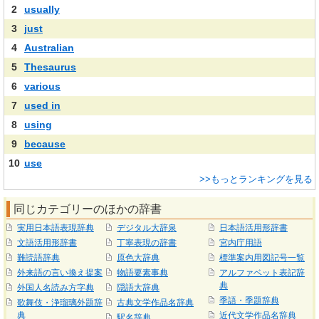
2
usually
3
just
4
Australian
5
Thesaurus
6
various
7
used in
8
using
9
because
10
use
>>もっとランキングを見る
同じカテゴリーのほかの辞書
実用日本語表現辞典
デジタル大辞泉
日本語活用形辞書
文語活用形辞書
丁寧表現の辞書
宮内庁用語
難読語辞典
原色大辞典
標準案内用図記号一覧
外来語の言い換え提案
物語要素事典
アルファベット表記辞
典
外国人名読み方字典
隠語大辞典
季語・季題辞典
歌舞伎・浄瑠璃外題辞
古典文学作品名辞典
典
近代文学作品名辞典
駅名辞典