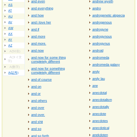
and even
andrew wyeth
AS
and everything
andro
AT
and how
androgenetic alopecia
AU
AV
and i love her
androgenous
AW
and if
androgyne
AX
and more
androgynous
AY
and more.
androgynus
AZ
and now
android
A(50音)
A(タイ文
and now for some thing
andromeda
字)
completely different
andromeda galaxy
A(数字)
and now for something
andy
completely different
A(記号)
andy lau
and of course
ane
and on
anecdotal
and or
anecdotalism
and others
anecdotally
and over
anecdote
and over.
anecdotes
and shit
anecdotical
and so
anekdoten
and so forth