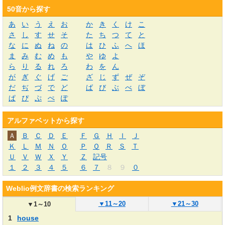
50音から探す
あ
い
う
え
お
か
き
く
け
こ
さ
し
す
せ
そ
た
ち
つ
て
と
な
に
ぬ
ね
の
は
ひ
ふ
へ
ほ
ま
み
む
め
も
や
ゆ
よ
ら
り
る
れ
ろ
わ
を
ん
が
ぎ
ぐ
げ
ご
ざ
じ
ず
ぜ
ぞ
だ
ぢ
づ
で
ど
ば
び
ぶ
べ
ぼ
ぱ
ぴ
ぷ
ぺ
ぽ
アルファベットから探す
Ａ
Ｂ
Ｃ
Ｄ
Ｅ
Ｆ
Ｇ
Ｈ
Ｉ
Ｊ
Ｋ
Ｌ
Ｍ
Ｎ
Ｏ
Ｐ
Ｑ
Ｒ
Ｓ
Ｔ
Ｕ
Ｖ
Ｗ
Ｘ
Ｙ
Ｚ
記号
１
２
３
４
５
６
７
８
９
０
Weblio例文辞書の検索ランキング
▼
11～20
▼
21～30
▼
1～10
1
house