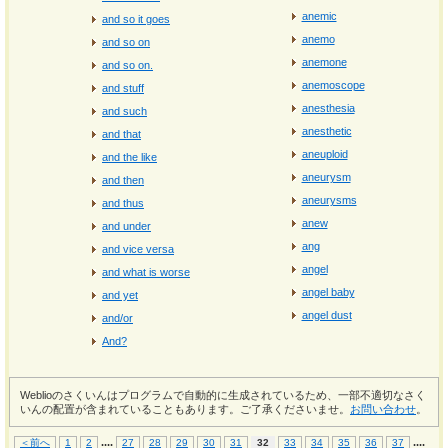
anemic
and so it goes
anemo
and so on
anemone
and so on.
anemoscope
and stuff
anesthesia
and such
anesthetic
and that
aneuploid
and the like
aneurysm
and then
aneurysms
and thus
anew
and under
ang
and vice versa
angel
and what is worse
angel baby
and yet
angel dust
and/or
And?
Weblioのさくいんはプログラムで自動的に生成されているため、一部不適切なさく
いんの配置が含まれていることもあります。ご了承くださいませ。
お問い合わせ
。
...
.
...
.
＜前へ
1
2
27
28
29
30
31
32
33
34
35
36
37