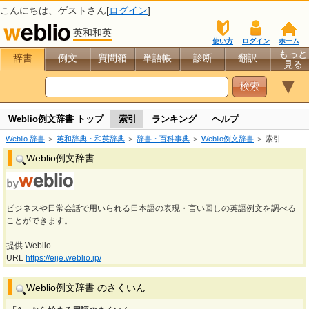
こんにちは、
ゲスト
さん[
ログイン
]
英和和英
使い方
ログイン
ホーム
もっと
辞書
例文
質問箱
単語帳
診断
翻訳
見る
▼
Weblio例文辞書 トップ
索引
ランキング
ヘルプ
Weblio 辞書
＞
英和辞典・和英辞典
＞
辞書・百科事典
＞
Weblio例文辞書
＞ 索引
Weblio例文辞書
ビジネスや日常会話で用いられる日本語の表現・言い回しの英語例文を調べる
ことができます。
提供 Weblio
URL
https://ejje.weblio.jp/
Weblio例文辞書 のさくいん