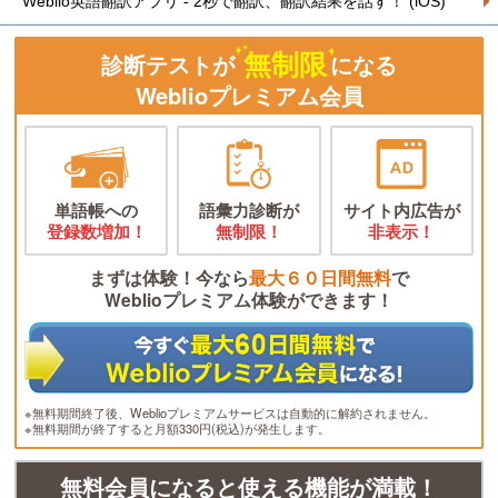
Weblio英語翻訳アプリ - 2秒で翻訳、翻訳結果を話す！ (iOS)
無制限
診断テストが
になる
Weblioプレミアム会員
単語帳への
語彙力診断が
サイト内広告が
登録数増加！
無制限！
非表示！
まずは体験！今なら
最大６０日間無料
で
Weblioプレミアム体験ができます！
※無料期間終了後、Weblioプレミアムサービスは自動的に解約されません。
※無料期間が終了すると月額330円(税込)が発生します。
無料会員になると使える機能が満載！