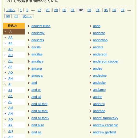
「A」から始まる用語のさくいん
...
.
...
.
＜前へ
1
2
27
28
29
30
31
32
33
34
35
36
37
60
61
次へ＞
絞込み
ancient ruins
anda
A
anciently
andante
AA
ancients
andantino
AB
ancilla
anders
AC
ancillae
anderson
AD
AE
ancillary
anderson cooper
AF
ancora
andes
AG
ancova
andesine
AH
and
andesite
AI
and or
andiamo
AJ
AK
and all
andon
AL
and all that
andorra
AM
and all that.
andrade
AN
and all that?
andrei tarkovsky
AO
and also
andrew carnegie
AP
AQ
and as
andrew garfield
AR