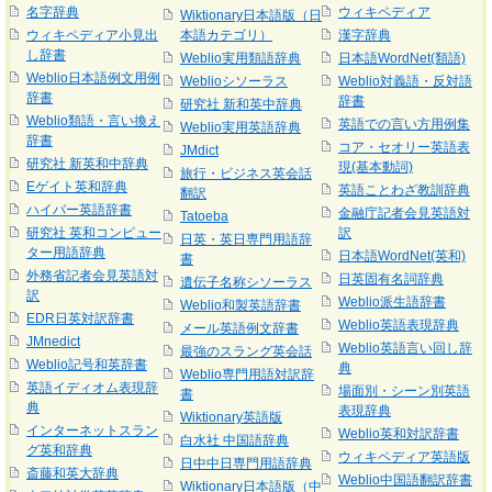
名字辞典
ウィキペディア
Wiktionary日本語版（日
ウィキペディア小見出
本語カテゴリ）
漢字辞典
し辞書
Weblio実用類語辞典
日本語WordNet(類語)
Weblio日本語例文用例
Weblioシソーラス
Weblio対義語・反対語
辞書
辞書
研究社 新和英中辞典
Weblio類語・言い換え
英語での言い方用例集
Weblio実用英語辞典
辞書
コア・セオリー英語表
JMdict
研究社 新英和中辞典
現(基本動詞)
旅行・ビジネス英会話
Eゲイト英和辞典
英語ことわざ教訓辞典
翻訳
ハイパー英語辞書
金融庁記者会見英語対
Tatoeba
研究社 英和コンピュー
訳
日英・英日専門用語辞
ター用語辞典
日本語WordNet(英和)
書
外務省記者会見英語対
日英固有名詞辞典
遺伝子名称シソーラス
訳
Weblio派生語辞書
Weblio和製英語辞書
EDR日英対訳辞書
Weblio英語表現辞典
メール英語例文辞書
JMnedict
Weblio英語言い回し辞
最強のスラング英会話
Weblio記号和英辞書
典
Weblio専門用語対訳辞
英語イディオム表現辞
場面別・シーン別英語
書
典
表現辞典
Wiktionary英語版
インターネットスラン
Weblio英和対訳辞書
白水社 中国語辞典
グ英和辞典
ウィキペディア英語版
日中中日専門用語辞典
斎藤和英大辞典
Weblio中国語翻訳辞書
Wiktionary日本語版（中