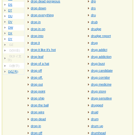
drop dead gorgeous
drp
DS
drop down
drs
DT
drop everything
dru
DU
DV
drop in
drub
DW
drop in on
drudge
DX
drop into
drudge report
DY
drop it
drug
DZ
drop it like it's hot
drug addict
D(50音)
D(タイ文
drop leaf
drug addiction
字)
drop of a hat
drug bust
D(数字)
drop off
drug candidate
D(記号)
drop off.
drug corridor
drop out
drug medicine
drop point
drug store
drop ship
drug-sensitive
drop the ball
drugged
drop wire
druid
drop-dead
drum
drop-in
drum up
drop-off
drumhead