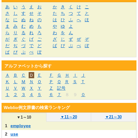
あ
い
う
え
お
か
き
く
け
こ
さ
し
す
せ
そ
た
ち
つ
て
と
な
に
ぬ
ね
の
は
ひ
ふ
へ
ほ
ま
み
む
め
も
や
ゆ
よ
ら
り
る
れ
ろ
わ
を
ん
が
ぎ
ぐ
げ
ご
ざ
じ
ず
ぜ
ぞ
だ
ぢ
づ
で
ど
ば
び
ぶ
べ
ぼ
ぱ
ぴ
ぷ
ぺ
ぽ
アルファベットから探す
Ａ
Ｂ
Ｃ
Ｄ
Ｅ
Ｆ
Ｇ
Ｈ
Ｉ
Ｊ
Ｋ
Ｌ
Ｍ
Ｎ
Ｏ
Ｐ
Ｑ
Ｒ
Ｓ
Ｔ
Ｕ
Ｖ
Ｗ
Ｘ
Ｙ
Ｚ
記号
１
２
３
４
５
６
７
８
９
０
Weblio例文辞書の検索ランキング
▼
11～20
▼
21～30
▼
1～10
1
employee
2
use