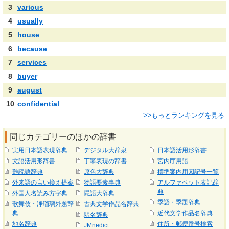
3
various
4
usually
5
house
6
because
7
services
8
buyer
9
august
10
confidential
>>もっとランキングを見る
同じカテゴリーのほかの辞書
実用日本語表現辞典
デジタル大辞泉
日本語活用形辞書
文語活用形辞書
丁寧表現の辞書
宮内庁用語
難読語辞典
原色大辞典
標準案内用図記号一覧
外来語の言い換え提案
物語要素事典
アルファベット表記辞
典
外国人名読み方字典
隠語大辞典
季語・季題辞典
歌舞伎・浄瑠璃外題辞
古典文学作品名辞典
典
近代文学作品名辞典
駅名辞典
地名辞典
住所・郵便番号検索
JMnedict