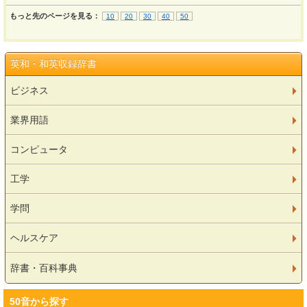
もっと先のページを見る：
10
20
30
40
50
英和・和英収録辞書
ビジネス
業界用語
コンピュータ
工学
学問
ヘルスケア
辞書・百科事典
50音から探す