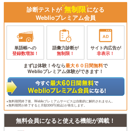
無制限
診断テストが
になる
Weblioプレミアム会員
単語帳への
語彙力診断が
サイト内広告が
登録数増加！
無制限！
非表示！
まずは体験！今なら
最大６０日間無料
で
Weblioプレミアム体験ができます！
※無料期間終了後、Weblioプレミアムサービスは自動的に解約されません。
※無料期間が終了すると月額330円(税込)が発生します。
無料会員になると使える機能が満載！