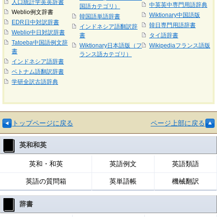
人口統計学英英辞書
中英英中専門用語辞典
国語カテゴリ）
Weblio例文辞書
Wiktionary中国語版
韓国語単語辞書
EDR日中対訳辞書
韓日専門用語辞書
インドネシア語翻訳辞
Weblio中日対訳辞書
書
タイ語辞書
Tatoeba中国語例文辞
Wiktionary日本語版（フ
Wikipediaフランス語版
書
ランス語カテゴリ）
インドネシア語辞書
ベトナム語翻訳辞書
学研全訳古語辞典
トップページに戻る
ページ上部に戻る
英和和英
英和・和英
英語例文
英語類語
英語の質問箱
英単語帳
機械翻訳
辞書