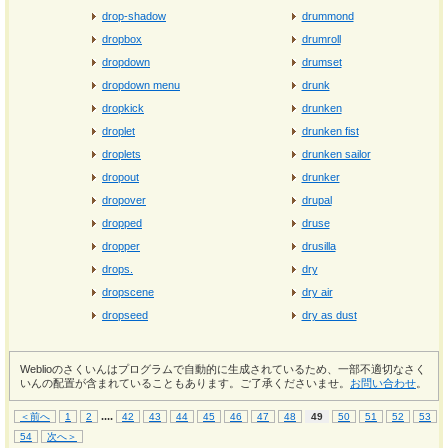
drop-shadow
drummond
dropbox
drumroll
dropdown
drumset
dropdown menu
drunk
dropkick
drunken
droplet
drunken fist
droplets
drunken sailor
dropout
drunker
dropover
drupal
dropped
druse
dropper
drusilla
drops.
dry
dropscene
dry air
dropseed
dry as dust
Weblioのさくいんはプログラムで自動的に生成されているため、一部不適切なさく
いんの配置が含まれていることもあります。ご了承くださいませ。
お問い合わせ
。
...
.
＜前へ
1
2
42
43
44
45
46
47
48
49
50
51
52
53
54
次へ＞