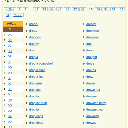
「D」から始まる用語のさくいん
...
.
＜前へ
1
2
42
43
44
45
46
47
48
49
50
51
52
53
54
次へ＞
絞込み
drools
dropsy
D
droop
dropwise
DA
drooping
dropzone
DB
droopy
dros
DC
drop
dross
DD
DE
drop a
drought
DF
drop a bombshell
drove
DG
drop a dime
droves
DH
drop a line
drow
DI
drop arm
drown
DJ
DK
drop box
drown out
DL
drop by
drowned
DM
drop by drop
drowned body
DN
drop by.
drowned out
DO
drop caps
drowning
DP
DQ
drop dead
drowsy
DR