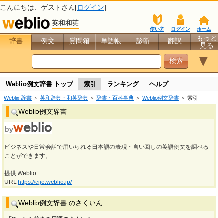
こんにちは、
ゲスト
さん[
ログイン
]
英和和英
使い方
ログイン
ホーム
もっと
辞書
例文
質問箱
単語帳
診断
翻訳
見る
▼
Weblio例文辞書 トップ
索引
ランキング
ヘルプ
Weblio 辞書
＞
英和辞典・和英辞典
＞
辞書・百科事典
＞
Weblio例文辞書
＞ 索引
Weblio例文辞書
ビジネスや日常会話で用いられる日本語の表現・言い回しの英語例文を調べる
ことができます。
提供 Weblio
URL
https://ejje.weblio.jp/
Weblio例文辞書 のさくいん