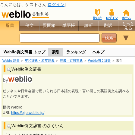
こんにちは、
ゲスト
さん[
ログイン
]
英和和英
使い方
ログイン
ホーム
もっと
辞書
例文
質問箱
単語帳
診断
翻訳
見る
▼
Weblio例文辞書 トップ
索引
ランキング
ヘルプ
Weblio 辞書
＞
英和辞典・和英辞典
＞
辞書・百科事典
＞
Weblio例文辞書
＞ 索引
Weblio例文辞書
ビジネスや日常会話で用いられる日本語の表現・言い回しの英語例文を調べる
ことができます。
提供 Weblio
URL
https://ejje.weblio.jp/
Weblio例文辞書 のさくいん