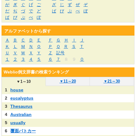
が
ぎ
ぐ
げ
ご
ざ
じ
ず
ぜ
ぞ
だ
ぢ
づ
で
ど
ば
び
ぶ
べ
ぼ
ぱ
ぴ
ぷ
ぺ
ぽ
アルファベットから探す
Ａ
Ｂ
Ｃ
Ｄ
Ｅ
Ｆ
Ｇ
Ｈ
Ｉ
Ｊ
Ｋ
Ｌ
Ｍ
Ｎ
Ｏ
Ｐ
Ｑ
Ｒ
Ｓ
Ｔ
Ｕ
Ｖ
Ｗ
Ｘ
Ｙ
Ｚ
記号
１
２
３
４
５
６
７
８
９
０
Weblio例文辞書の検索ランキング
▼
11～20
▼
21～30
▼
1～10
1
house
2
eucalyptus
3
Thesaurus
4
Australian
5
usually
6
覆面パトカー