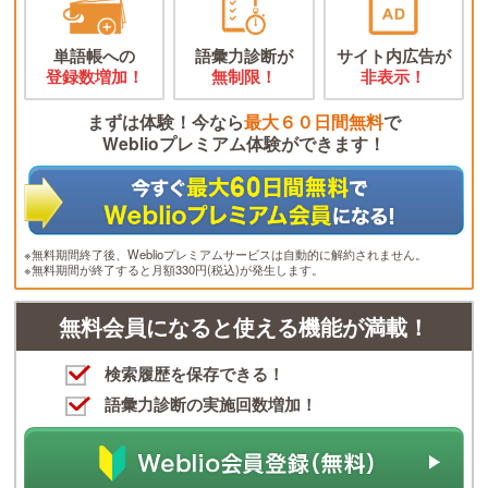
単語帳への
語彙力診断が
サイト内広告が
登録数増加！
無制限！
非表示！
まずは体験！今なら
最大６０日間無料
で
Weblioプレミアム体験ができます！
※無料期間終了後、Weblioプレミアムサービスは自動的に解約されません。
※無料期間が終了すると月額330円(税込)が発生します。
無料会員になると使える機能が満載！
検索履歴を保存できる！
語彙力診断の実施回数増加！