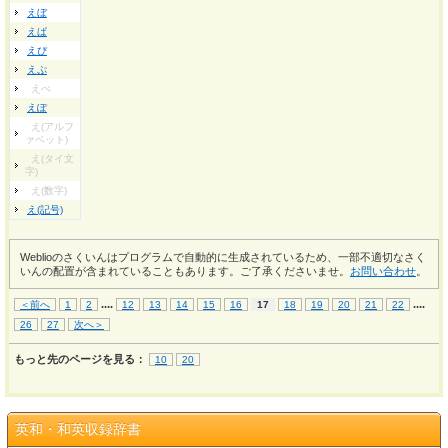
えぼ
えぱ
えぴ
えぷ
えぺ
えぽ
え(アルフ
ァベット)
え(タイ文
字)
え(数字)
え(記号)
Weblioのさくいんはプログラムで自動的に生成されているため、一部不適切なさく
いんの配置が含まれていることもあります。ご了承くださいませ。
お問い合わせ
。
...
.
...
.
＜前へ
1
2
12
13
14
15
16
17
18
19
20
21
22
26
27
次へ＞
もっと先のページを見る：
10
20
英和・和英収録辞書