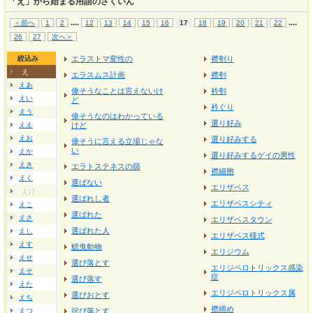
「え」から始まる用語のさくいん
...
.
...
.
＜前へ
1
2
12
13
14
15
16
17
18
19
20
21
22
26
27
次へ＞
絞込み
エラストマ変性の
襟刳り
え
エラスムス計画
襟刳
えあ
偉そうなことは言えないけ
衿刳
えい
ど
衿ぐり
えう
偉そうなのはわかっている
選り好み
ええ
けど
えお
選り好みする
偉そうに言える立場じゃな
い
えか
選り好みするゲイの男性
えき
エラトステネスの篩
襟細胞
えく
選ばない
エリザベス
えけ
選ばれし者
エリザベスシティ
えこ
選ばれた
えさ
エリザベスタウン
選ばれた人
えし
エリザベス様式
えす
鰓曳動物
エリジウム
えせ
選び落とす
エリジペロトリックス感染
えそ
症
選び落す
えた
エリジペロトリックス属
選びおとす
えち
襟締め
えつ
択び落とす