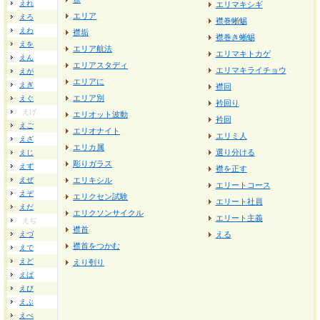
えれ
エリマキシギ
エリア
えろ
襟巻蜥蜴
えわ
襟垢
襟巻き蜥蜴
えを
エリア航法
エリマキトカゲ
えん
エリアスタディ
エリマキライチョウ
えが
エリアに
えぎ
襟回
エリア別
えぐ
衿回り
えげ
エリオット波動
衿回
えご
エリオナイト
エリミ人
えざ
エリカ属
選り分ける
えじ
彫りガラス
えず
襟を正す
えぜ
エリキシル
エリートコース
えぞ
エリクセン試験
エリート社員
えだ
エリクソンサイクル
エリート主義
えぢ
襟首
えづ
える
襟首をつかむ
えで
えど
えり刳り
えば
えび
えぶ
えべ