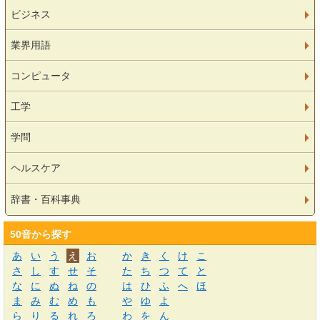
ビジネス
業界用語
コンピュータ
工学
学問
ヘルスケア
辞書・百科事典
50音から探す
あ
い
う
え
お
か
き
く
け
こ
さ
し
す
せ
そ
た
ち
つ
て
と
な
に
ぬ
ね
の
は
ひ
ふ
へ
ほ
ま
み
む
め
も
や
ゆ
よ
ら
り
る
れ
ろ
わ
を
ん