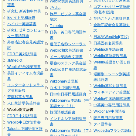
英語での言い方用例集
Weblio実用英語辞典
辞書
コア・セオリー英語表
JMdict
研究社 新英和中辞典
現(基本動詞)
旅行・ビジネス英会話
Eゲイト英和辞典
英語ことわざ教訓辞典
翻訳
ハイパー英語辞書
金融庁記者会見英語対
Tatoeba
研究社 英和コンピュー
訳
日英・英日専門用語辞
ター用語辞典
日本語WordNet(英和)
書
外務省記者会見英語対
日英固有名詞辞典
遺伝子名称シソーラス
訳
Weblio派生語辞書
Weblio和製英語辞書
EDR日英対訳辞書
Weblio英語表現辞典
メール英語例文辞書
JMnedict
Weblio英語言い回し辞
最強のスラング英会話
Weblio記号和英辞書
典
Weblio専門用語対訳辞
英語イディオム表現辞
場面別・シーン別英語
書
典
表現辞典
Wiktionary英語版
インターネットスラン
Weblio英和対訳辞書
白水社 中国語辞典
グ英和辞典
ウィキペディア英語版
日中中日専門用語辞典
斎藤和英大辞典
Weblio中国語翻訳辞書
Wiktionary日本語版（中
人口統計学英英辞書
中英英中専門用語辞典
国語カテゴリ）
Weblio例文辞書
Wiktionary中国語版
韓国語単語辞書
EDR日中対訳辞書
韓日専門用語辞書
インドネシア語翻訳辞
Weblio中日対訳辞書
書
タイ語辞書
Tatoeba中国語例文辞
Wiktionary日本語版（フ
Wikipediaフランス語版
書