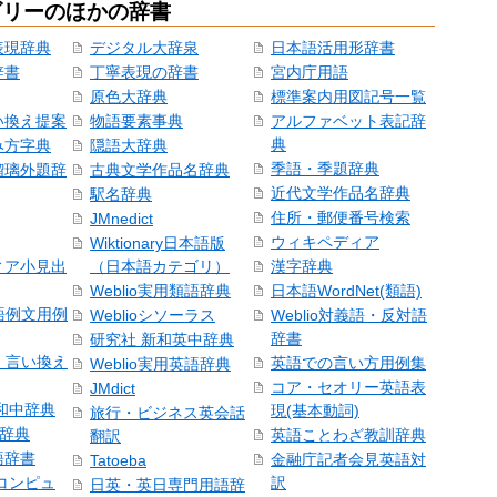
ゴリーのほかの辞書
表現辞典
デジタル大辞泉
日本語活用形辞書
辞書
丁寧表現の辞書
宮内庁用語
原色大辞典
標準案内用図記号一覧
い換え提案
物語要素事典
アルファベット表記辞
典
み方字典
隠語大辞典
季語・季題辞典
瑠璃外題辞
古典文学作品名辞典
近代文学作品名辞典
駅名辞典
住所・郵便番号検索
JMnedict
ウィキペディア
Wiktionary日本語版
ィア小見出
（日本語カテゴリ）
漢字辞典
Weblio実用類語辞典
日本語WordNet(類語)
本語例文用例
Weblioシソーラス
Weblio対義語・反対語
辞書
研究社 新和英中辞典
語・言い換え
英語での言い方用例集
Weblio実用英語辞典
コア・セオリー英語表
JMdict
和中辞典
現(基本動詞)
旅行・ビジネス英会話
和辞典
英語ことわざ教訓辞典
翻訳
語辞書
金融庁記者会見英語対
Tatoeba
コンピュ
訳
日英・英日専門用語辞