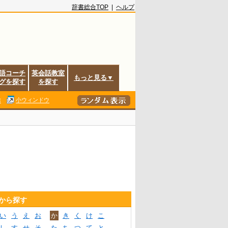
辞書総合TOP
|
ヘルプ
語コーチ
英会話教室
もっと見る▼
グを探す
を探す
除
小ウィンドウ
音から探す
い
う
え
お
か
き
く
け
こ
し
す
せ
そ
た
ち
つ
て
と