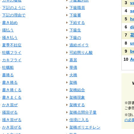
カキの養殖
下級裁判所
3
v
下記のように
下級職員
4
s
下記の理由で
下級審
5
h
書き始め
下給する
6
di
掻払う
下級生
7
掻き払う
下級の
8
u
夏季不妊症
過給ボイラ
9
b
牡蠣フライ
可給態りん酸
10
A
カキフライ
寡居
牡蠣船
華僑
書捲る
火橋
書き捲る
架橋
書き捲くる
架橋結合
書きまくる
架橋現象
※辞
かき混ぜ
架橋する
ご参
掻混ぜる
架橋点間分子量
※頂
掻き混ぜる
佳境に入る
の必
かき混ぜる
架橋ポリエチレン