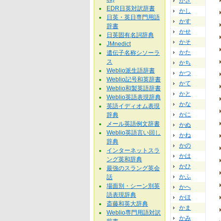
かさ
EDR日英対訳辞書
かし
日英・英日専門用語
かす
辞書
かせ
日英固有名詞辞典
かそ
JMnedict
かた
遺伝子名称シソーラ
ス
かち
Weblio派生語辞書
かつ
Weblio記号和英辞書
かて
Weblio和製英語辞書
かと
Weblio英語表現辞典
かな
英語イディオム表現
かに
辞典
メール英語例文辞書
かぬ
Weblio英語言い回し
かね
辞典
かの
インターネットスラ
かは
ング英和辞典
かひ
最強のスラング英会
かふ
話
場面別・シーン別英
かへ
語表現辞典
かほ
斎藤和英大辞典
かま
Weblio専門用語対訳
かみ