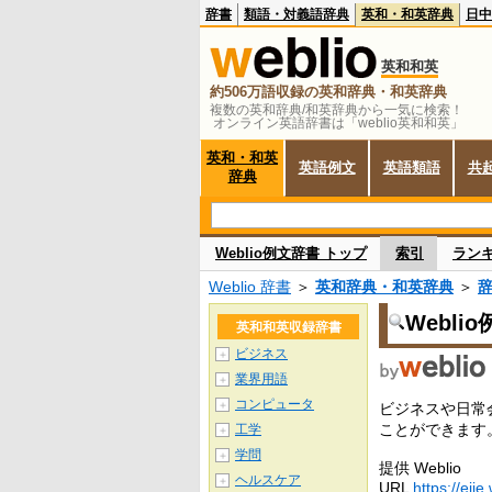
辞書
類語・対義語辞典
英和・和英辞典
日中
英和和英
約506万語収録の英和辞典・和英辞典
複数の英和辞典/和英辞典から一気に検索！
オンライン英語辞書は「weblio英和和英」
英和・和英
英語例文
英語類語
共
辞典
Weblio例文辞書 トップ
索引
ラン
Weblio 辞書
＞
英和辞典・和英辞典
＞
Webli
英和和英収録辞書
ビジネス
＋
業界用語
＋
コンピュータ
＋
ビジネスや日常
ことができます
工学
＋
学問
＋
提供 Weblio
ヘルスケア
＋
URL
https://ejje