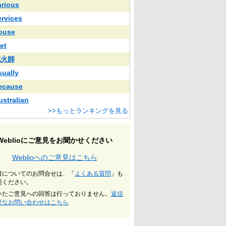
arious
ervices
ouse
et
花火師
sually
ecause
ustralian
>>もっとランキングを見る
Weblioにご意見をお聞かせください
Weblioへのご意見はこちら
書についてのお問合せは、「
よくある質問
」も
照ください。
いたご意見への回答は行っておりません。
返信
要なお問い合わせはこちら