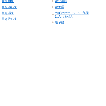
書き物机
鍵穴趣味
書き漏らす
鍵管理
書き漏す
カギがかかっていて部屋
に入れません
書き洩らす
過ギ酸