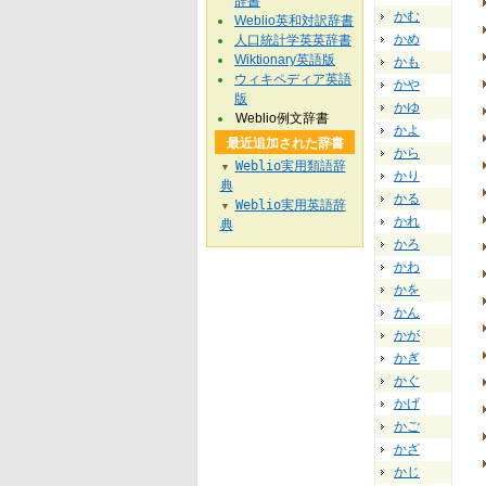
辞書
かむ
Weblio英和対訳辞書
かめ
人口統計学英英辞書
Wiktionary英語版
かも
ウィキペディア英語
かや
版
かゆ
Weblio例文辞書
かよ
最近追加された辞書
から
Weblio実用類語辞
▼
かり
典
かる
Weblio実用英語辞
▼
かれ
典
かろ
かわ
かを
かん
かが
かぎ
かぐ
かげ
かご
かざ
かじ