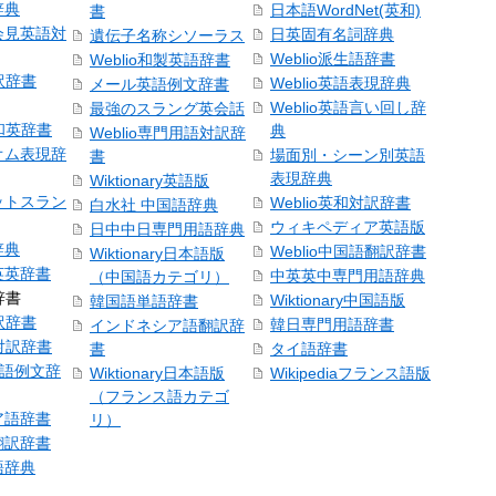
辞典
日本語WordNet(英和)
書
会見英語対
日英固有名詞辞典
遺伝子名称シソーラス
Weblio派生語辞書
Weblio和製英語辞書
訳辞書
Weblio英語表現辞典
メール英語例文辞書
Weblio英語言い回し辞
最強のスラング英会話
号和英辞書
典
Weblio専門用語対訳辞
オム表現辞
場面別・シーン別英語
書
表現辞典
Wiktionary英語版
ットスラン
Weblio英和対訳辞書
白水社 中国語辞典
ウィキペディア英語版
日中中日専門用語辞典
辞典
Weblio中国語翻訳辞書
Wiktionary日本語版
英英辞書
中英英中専門用語辞典
（中国語カテゴリ）
辞書
Wiktionary中国語版
韓国語単語辞書
訳辞書
韓日専門用語辞書
インドネシア語翻訳辞
日対訳辞書
書
タイ語辞書
中国語例文辞
Wiktionary日本語版
Wikipediaフランス語版
（フランス語カテゴ
ア語辞書
リ）
翻訳辞書
語辞典