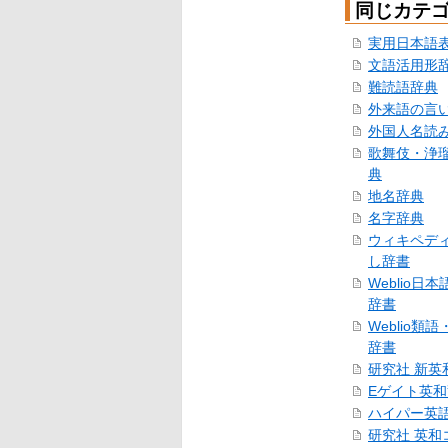
同じカテ
実用日本語
文語活用形
難読語辞典
外来語の言
外国人名読
歌舞伎・浄
典
地名辞典
名字辞典
ウィキペデ
し辞書
Weblio日
辞書
Weblio類
辞書
研究社 新英
Eゲイト英
ハイパー英
研究社 英和