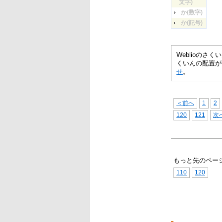
文字)
か(数字)
か(記号)
Weblioの
くいんの配置が
せ
。
＜前へ
1
2
120
121
次
もっと先のペー
110
120