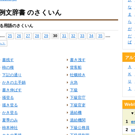
な
io例文辞書 のさくいん
ま
ら
る用語のさくいん
が
...
.
...
.
25
26
27
28
29
30
31
32
33
34
35
だ
ぱ
へ＞
アル
書残す
書き洩す
Ａ
柿の種
貨客船
Ｋ
下記の通り
牡蠣焼き
Ｕ
かきの土手鍋
火急
１
書き伸ばす
下級
掻登る
下級官庁
We
掻き登る
下級官吏
かき登る
過給機
▼
夏季のみ
過給機関
1
e
柿本神社
下級公務員
2
u