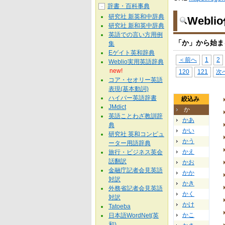
辞書・百科事典
－
研究社 新英和中辞典
Webl
研究社 新和英中辞典
英語での言い方用例
「か」から始ま
集
Eゲイト英和辞典
＜前へ
1
2
Weblio実用英語辞典
new!
120
121
次
コア・セオリー英語
表現(基本動詞)
ハイパー英語辞書
絞込み
JMdict
か
英語ことわざ教訓辞
かあ
典
かい
研究社 英和コンピュ
かう
ーター用語辞典
かえ
旅行・ビジネス英会
話翻訳
かお
金融庁記者会見英語
かか
対訳
かき
外務省記者会見英語
かく
対訳
かけ
Tatoeba
かこ
日本語WordNet(英
和)