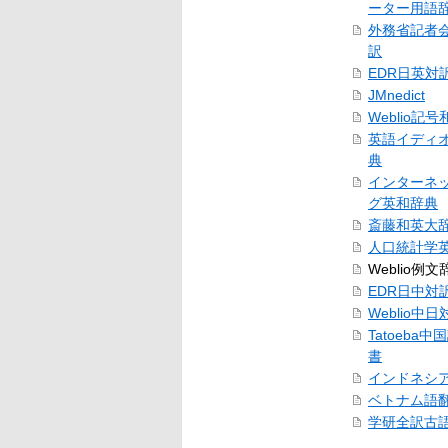
ーター用語
外務省記者
訳
EDR日英対
JMnedict
Weblio記
英語イディ
典
インターネ
グ英和辞典
斎藤和英大
人口統計学
Weblio例文
EDR日中対
Weblio中
Tatoeba
書
インドネシ
ベトナム語
学研全訳古