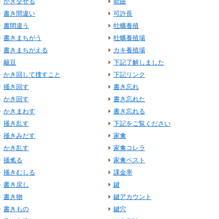
かき交ぜる
歌曲
書き間違い
可許長
書間違う
牡蠣養殖
書きまちがう
牡蠣養殖場
書きまちがえる
カキ養殖場
籬豆
下記了解しました
かき回して捜すこと
下記リンク
掻き回す
書き忘れ
かき回す
書き忘れた
かきまわす
書き忘れる
掻き乱す
下記をご覧ください
掻きみだす
家禽
かき乱す
家禽コレラ
掻毟る
家禽ペスト
掻きむしる
課金率
書き戻し
鍵
書き物
鍵アカウント
書きもの
鍵穴