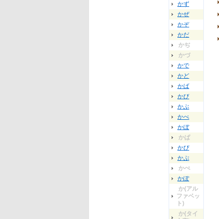
かず
かぜ
かぞ
かだ
かぢ
かづ
かで
かど
かば
かび
かぶ
かべ
かぼ
かぱ
かぴ
かぷ
かぺ
かぽ
か(アル
ファベッ
ト)
か(タイ