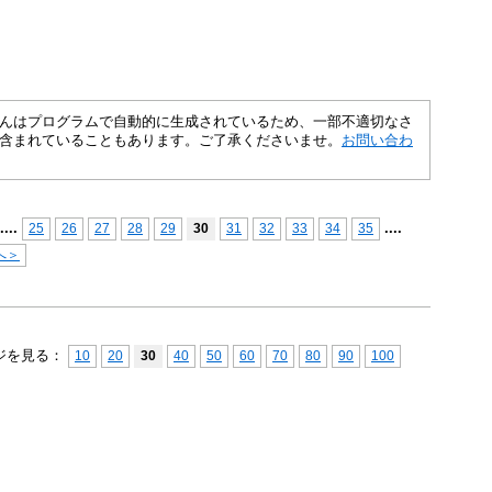
さくいんはプログラムで自動的に生成されているため、一部不適切なさ
含まれていることもあります。ご了承くださいませ。
お問い合わ
...
.
...
.
25
26
27
28
29
30
31
32
33
34
35
へ＞
ジを見る：
10
20
30
40
50
60
70
80
90
100