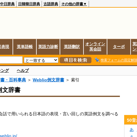
中日辞典
日韓韓日辞典
古語辞典
その他の辞書▼
オンライン
英
起表現
英単語帳
英語力診断
英語翻訳
ターボ
英会話
ン
検索フォームの固定解
キング
ヘルプ
辞書・百科事典
＞
Weblio例文辞書
＞ 索引
o例文辞書
会話で用いられる日本語の表現・言い回しの英語例文を調べる
。
50
あ
.weblio.jp/
さ