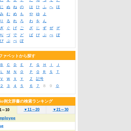
に
ぬ
ね
の
は
ひ
ふ
へ
ほ
み
む
め
も
や
ゆ
よ
り
る
れ
ろ
わ
を
ん
ぎ
ぐ
げ
ご
ざ
じ
ず
ぜ
ぞ
ぢ
づ
で
ど
ば
び
ぶ
べ
ぼ
ぴ
ぷ
ぺ
ぽ
ファベットから探す
Ｂ
Ｃ
Ｄ
Ｅ
Ｆ
Ｇ
Ｈ
Ｉ
Ｊ
Ｌ
Ｍ
Ｎ
Ｏ
Ｐ
Ｑ
Ｒ
Ｓ
Ｔ
Ｖ
Ｗ
Ｘ
Ｙ
Ｚ
記号
２
３
４
５
６
７
８
９
０
blio例文辞書の検索ランキング
▼
11～20
▼
21～30
1～10
mployee
se