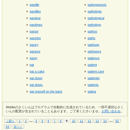
pastille
pathogenesis
pastilles
pathologic
pastime
pathological
pastimes
pathology
pastor
pathos
pastries
paths
pastry
pathway
pasture
pathways
pasty
patience
pat
patient
pat a cake
patient care
pat down
patienter
pat down.
patients
pat oneself on the back
patina
Weblioのさくいんはプログラムで自動的に生成されているため、一部不適切なさく
いんの配置が含まれていることもあります。ご了承くださいませ。
お問い合わせ
。
...
.
...
.
＜前へ
1
2
4
5
6
7
8
9
10
11
12
13
14
62
63
次へ＞