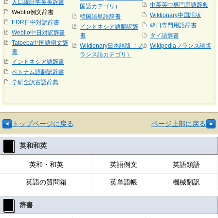
人口統計学英英辞書
中英英中専門用語辞典
国語カテゴリ）
Weblio例文辞書
Wiktionary中国語版
韓国語単語辞書
EDR日中対訳辞書
韓日専門用語辞書
インドネシア語翻訳辞
Weblio中日対訳辞書
書
タイ語辞書
Tatoeba中国語例文辞
Wiktionary日本語版（フ
Wikipediaフランス語版
書
ランス語カテゴリ）
インドネシア語辞書
ベトナム語翻訳辞書
学研全訳古語辞典
トップページに戻る
ページ上部に戻る
英和和英
英和・和英
英語例文
英語類語
英語の質問箱
英単語帳
機械翻訳
辞書