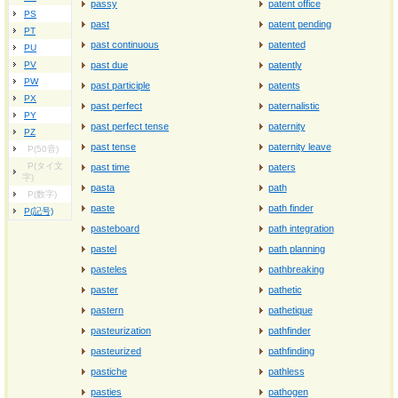
passy
patent office
PS
past
patent pending
PT
past continuous
patented
PU
PV
past due
patently
PW
past participle
patents
PX
past perfect
paternalistic
PY
past perfect tense
paternity
PZ
past tense
paternity leave
P(50音)
P(タイ文
past time
paters
字)
pasta
path
P(数字)
paste
path finder
P(記号)
pasteboard
path integration
pastel
path planning
pasteles
pathbreaking
paster
pathetic
pastern
pathetique
pasteurization
pathfinder
pasteurized
pathfinding
pastiche
pathless
pasties
pathogen