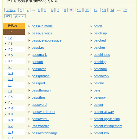
「P」から始まる用語のさくいん
...
.
...
.
＜前へ
1
2
4
5
6
7
8
9
10
11
12
13
14
62
63
次へ＞
絞込み
passive mode
patch
P
passive voice
patch up
PA
passive-aggressive
patched
PB
passkey
patcher
PC
passmark
patchiness
PD
PE
passon
patching
PF
passover
patchouli
PG
passphrase
patchwork
PH
passport
patchy
PI
passthrough
pate
PJ
PK
passthru
patency
PL
password
patent
PM
password reset
patent airway
PN
password: :
patent application
PO
Password?
patent infringement
PP
PQ
passwordchange
patent law
PR