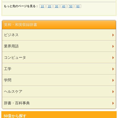
もっと先のページを見る：
10
20
30
40
50
60
英和・和英収録辞書
ビジネス
業界用語
コンピュータ
工学
学問
ヘルスケア
辞書・百科事典
50音から探す