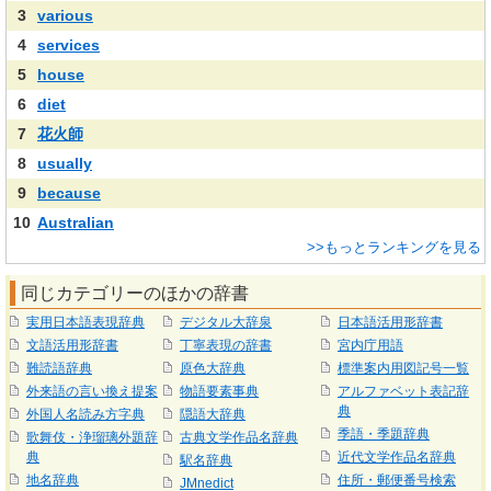
3
various
4
services
5
house
6
diet
7
花火師
8
usually
9
because
10
Australian
>>もっとランキングを見る
同じカテゴリーのほかの辞書
実用日本語表現辞典
デジタル大辞泉
日本語活用形辞書
文語活用形辞書
丁寧表現の辞書
宮内庁用語
難読語辞典
原色大辞典
標準案内用図記号一覧
外来語の言い換え提案
物語要素事典
アルファベット表記辞
典
外国人名読み方字典
隠語大辞典
季語・季題辞典
歌舞伎・浄瑠璃外題辞
古典文学作品名辞典
典
近代文学作品名辞典
駅名辞典
地名辞典
住所・郵便番号検索
JMnedict