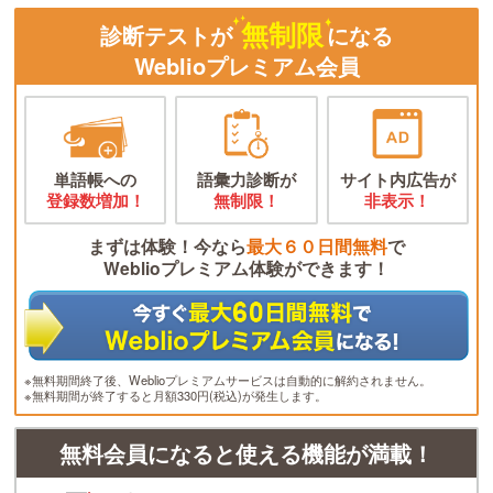
無制限
診断テストが
になる
Weblioプレミアム会員
単語帳への
語彙力診断が
サイト内広告が
登録数増加！
無制限！
非表示！
まずは体験！今なら
最大６０日間無料
で
Weblioプレミアム体験ができます！
※無料期間終了後、Weblioプレミアムサービスは自動的に解約されません。
※無料期間が終了すると月額330円(税込)が発生します。
無料会員になると使える機能が満載！