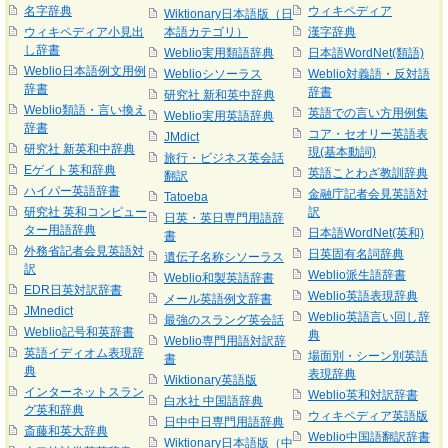
名字辞典
ウィキペディア
Wiktionary日本語版（日
ウィキペディア小見出
本語カテゴリ）
漢字辞典
し辞書
Weblio実用類語辞典
日本語WordNet(類語)
Weblio日本語例文用例
Weblioシソーラス
Weblio対義語・反対語
辞書
辞書
研究社 新和英中辞典
Weblio類語・言い換え
英語での言い方用例集
Weblio実用英語辞典
辞書
コア・セオリー英語表
JMdict
研究社 新英和中辞典
現(基本動詞)
旅行・ビジネス英会話
Eゲイト英和辞典
英語ことわざ教訓辞典
翻訳
ハイパー英語辞書
金融庁記者会見英語対
Tatoeba
研究社 英和コンピュー
訳
日英・英日専門用語辞
ター用語辞典
日本語WordNet(英和)
書
外務省記者会見英語対
日英固有名詞辞典
遺伝子名称シソーラス
訳
Weblio派生語辞書
Weblio和製英語辞書
EDR日英対訳辞書
Weblio英語表現辞典
メール英語例文辞書
JMnedict
Weblio英語言い回し辞
最強のスラング英会話
Weblio記号和英辞書
典
Weblio専門用語対訳辞
英語イディオム表現辞
場面別・シーン別英語
書
典
表現辞典
Wiktionary英語版
インターネットスラン
Weblio英和対訳辞書
白水社 中国語辞典
グ英和辞典
ウィキペディア英語版
日中中日専門用語辞典
斎藤和英大辞典
Weblio中国語翻訳辞書
Wiktionary日本語版（中