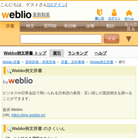
こんにちは、
ゲスト
さん[
ログイン
]
英和和英
使い方
ログイン
ホーム
もっと
辞書
例文
質問箱
単語帳
診断
翻訳
見る
▼
Weblio例文辞書 トップ
索引
ランキング
ヘルプ
Weblio 辞書
＞
英和辞典・和英辞典
＞
辞書・百科事典
＞
Weblio例文辞書
＞ 索引
Weblio例文辞書
ビジネスや日常会話で用いられる日本語の表現・言い回しの英語例文を調べる
ことができます。
提供 Weblio
URL
https://ejje.weblio.jp/
Weblio例文辞書 のさくいん