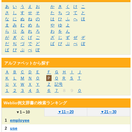
あ
い
う
え
お
か
き
く
け
こ
さ
し
す
せ
そ
た
ち
つ
て
と
な
に
ぬ
ね
の
は
ひ
ふ
へ
ほ
ま
み
む
め
も
や
ゆ
よ
ら
り
る
れ
ろ
わ
を
ん
が
ぎ
ぐ
げ
ご
ざ
じ
ず
ぜ
ぞ
だ
ぢ
づ
で
ど
ば
び
ぶ
べ
ぼ
ぱ
ぴ
ぷ
ぺ
ぽ
アルファベットから探す
Ａ
Ｂ
Ｃ
Ｄ
Ｅ
Ｆ
Ｇ
Ｈ
Ｉ
Ｊ
Ｋ
Ｌ
Ｍ
Ｎ
Ｏ
Ｐ
Ｑ
Ｒ
Ｓ
Ｔ
Ｕ
Ｖ
Ｗ
Ｘ
Ｙ
Ｚ
記号
１
２
３
４
５
６
７
８
９
０
Weblio例文辞書の検索ランキング
▼
11～20
▼
21～30
▼
1～10
1
employee
2
use