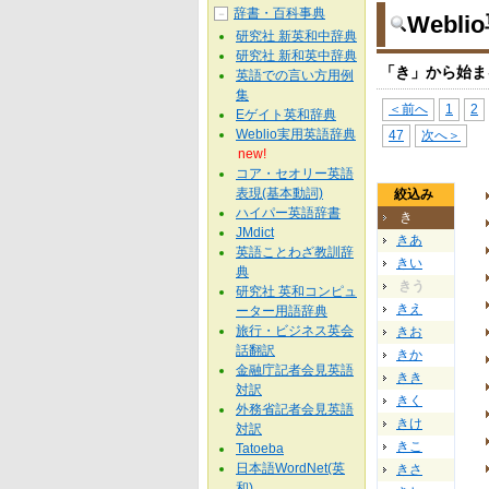
辞書・百科事典
－
Webl
研究社 新英和中辞典
研究社 新和英中辞典
「き」から始ま
英語での言い方用例
集
＜前へ
1
2
Eゲイト英和辞典
Weblio実用英語辞典
47
次へ＞
new!
コア・セオリー英語
表現(基本動詞)
絞込み
ハイパー英語辞書
き
JMdict
きあ
英語ことわざ教訓辞
きい
典
きう
研究社 英和コンピュ
きえ
ーター用語辞典
旅行・ビジネス英会
きお
話翻訳
きか
金融庁記者会見英語
きき
対訳
きく
外務省記者会見英語
きけ
対訳
きこ
Tatoeba
日本語WordNet(英
きさ
和)