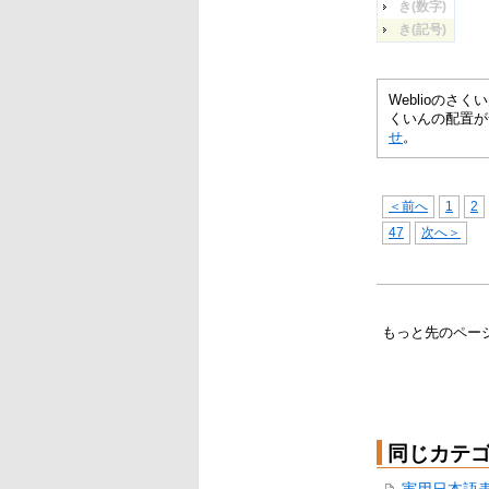
き(数字)
き(記号)
Weblioの
くいんの配置が
せ
。
＜前へ
1
2
47
次へ＞
もっと先のペー
同じカテ