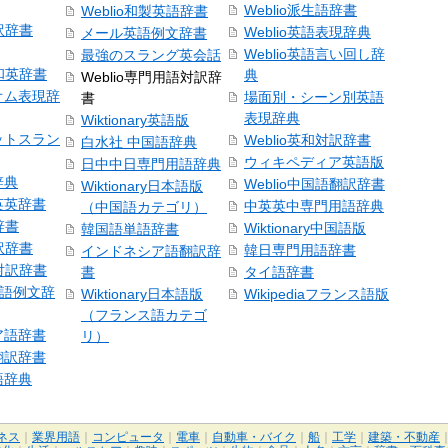
Weblio派生語辞書
Weblio和製英語辞書
訳辞書
Weblio英語表現辞典
メール英語例文辞書
Weblio英語言い回し辞
最強のスラング英会話
号和英辞書
典
Weblio専門用語対訳辞
オム表現辞
場面別・シーン別英語
書
表現辞典
Wiktionary英語版
ットスラン
Weblio英和対訳辞書
白水社 中国語辞典
ウィキペディア英語版
日中中日専門用語辞典
辞典
Weblio中国語翻訳辞書
Wiktionary日本語版
英英辞書
中英英中専門用語辞典
（中国語カテゴリ）
辞書
Wiktionary中国語版
韓国語単語辞書
訳辞書
韓日専門用語辞書
インドネシア語翻訳辞
日対訳辞書
書
タイ語辞書
中国語例文辞
Wiktionary日本語版
Wikipediaフランス語版
（フランス語カテゴ
ア語辞書
リ）
翻訳辞書
語辞典
ネス
｜
業界用語
｜
コンピュータ
｜
電車
｜
自動車・バイク
｜
船
｜
工学
｜
建築・不動産