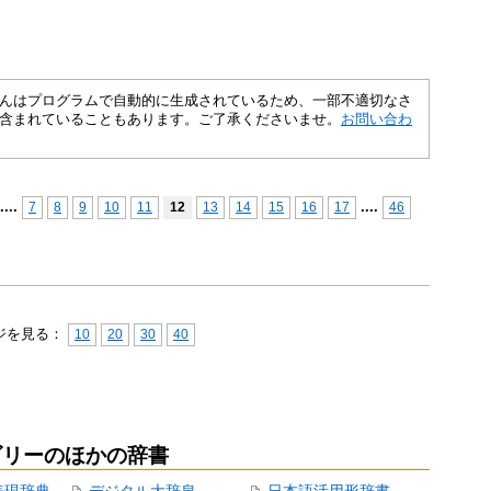
さくいんはプログラムで自動的に生成されているため、一部不適切なさ
含まれていることもあります。ご了承くださいませ。
お問い合わ
...
.
...
.
7
8
9
10
11
12
13
14
15
16
17
46
ジを見る：
10
20
30
40
ゴリーのほかの辞書