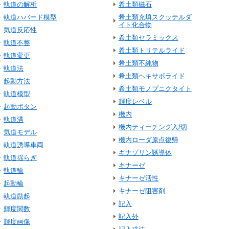
軌道の解析
希土類磁石
軌道ハバード模型
希土類充填スクッテルダ
イト化合物
気道反応性
希土類セラミックス
軌道不整
希土類トリテルライド
軌道変更
希土類不純物
軌道法
希土類ヘキサボライド
起動方法
希土類モノプニクタイト
軌道模型
輝度レベル
起動ボタン
機内
軌道溝
機内ティーチング入/切
気道モデル
機内ローダ原点復帰
軌道誘導車両
キナゾリン誘導体
軌道揺らぎ
キナーゼ
軌道輪
キナーゼ活性
起動輪
キナーゼ阻害剤
軌道励起
記入
輝度関数
記入外
輝度画像