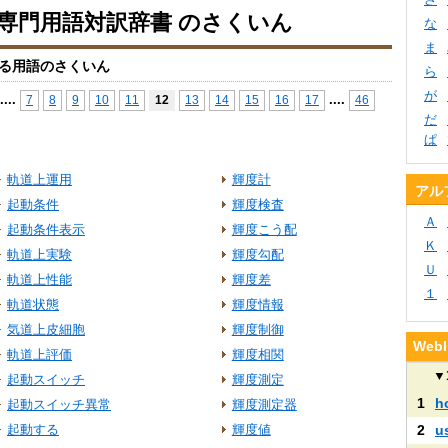
io専門用語対訳辞書 のさくいん
な
ま
る用語のさくいん
ら
が
...
.
...
.
7
8
9
10
11
12
13
14
15
16
17
46
だ
ぱ
軌道上運用
輝度計
アル
起動条件
輝度検査
Ａ
起動条件表示
輝度こう配
Ｋ
軌道上実験
輝度勾配
Ｕ
軌道上性能
輝度差
１
軌道状態
輝度情報
気道上皮細胞
輝度制御
We
軌道上評価
輝度相関
▼
起動スイッチ
輝度測定
1
h
起動スイッチ異常
輝度測定器
起動する
輝度値
2
u