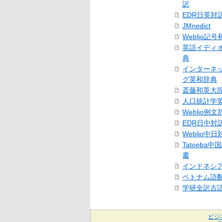
訳
EDR日英対
JMnedict
Weblio記
英語イディ
典
インターネ
グ英和辞典
斎藤和英大
人口統計学
Weblio例文
EDR日中対
Weblio中
Tatoeba
書
インドネシ
ベトナム語
学研全訳古
ビジ