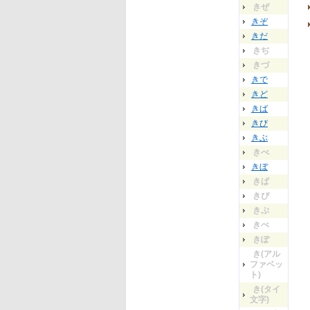
きぜ
きぞ
きだ
きぢ
きづ
きで
きど
きば
きび
きぶ
きべ
きぼ
きぱ
きぴ
きぷ
きぺ
きぽ
き(アル
ファベッ
ト)
き(タイ
文字)