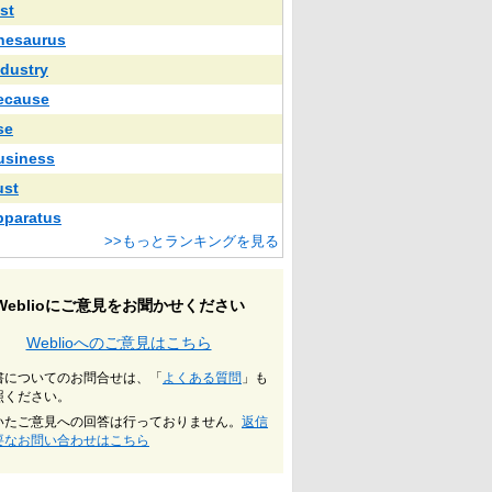
st
hesaurus
ndustry
ecause
se
usiness
ust
pparatus
>>もっとランキングを見る
Weblioにご意見をお聞かせください
Weblioへのご意見はこちら
書についてのお問合せは、「
よくある質問
」も
照ください。
いたご意見への回答は行っておりません。
返信
要なお問い合わせはこちら