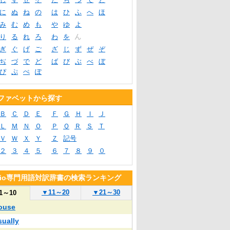
に
ぬ
ね
の
は
ひ
ふ
へ
ほ
み
む
め
も
や
ゆ
よ
り
る
れ
ろ
わ
を
ん
ぎ
ぐ
げ
ご
ざ
じ
ず
ぜ
ぞ
ぢ
づ
で
ど
ば
び
ぶ
べ
ぼ
ぴ
ぷ
ぺ
ぽ
ファベットから探す
Ｂ
Ｃ
Ｄ
Ｅ
Ｆ
Ｇ
Ｈ
Ｉ
Ｊ
Ｌ
Ｍ
Ｎ
Ｏ
Ｐ
Ｑ
Ｒ
Ｓ
Ｔ
Ｖ
Ｗ
Ｘ
Ｙ
Ｚ
記号
２
３
４
５
６
７
８
９
０
blio専門用語対訳辞書の検索ランキング
▼
11～20
▼
21～30
1～10
ouse
sually