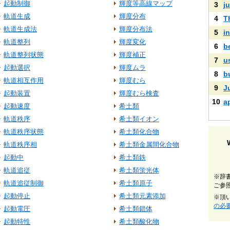
起動制御
輝度等高線マップ
3
ju
軌道生成
輝度分布
4
T
軌道生成法
輝度分布法
5
i
軌道整列
輝度変化
6
b
軌道整列状態
輝度補正
7
u
起動選択
輝度ムラ
8
b
軌道相互作用
輝度むら
9
J
起動装置
輝度むら検査
10
a
起動速度
希土類
軌道秩序
希土類イオン
軌道秩序状態
希土類化合物
軌道秩序相
希土類金属間化合物
起動中
希土類鉄
軌道追従
希土類蛍光体
※辞
軌道追従制御
希土類原子
ご参
起動停止
希土類元素添加
※頂
の必
起動電圧
希土類錯体
起動特性
希土類酸化物