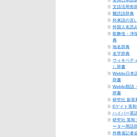
実用日本語
文語活用形
難読語辞典
外来語の言
外国人名読
歌舞伎・浄
典
地名辞典
名字辞典
ウィキペデ
し辞書
Weblio日
辞書
Weblio類
辞書
研究社 新英
Eゲイト英
ハイパー英
研究社 英和
ーター用語
外務省記者