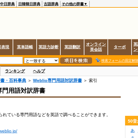
中日辞典
日韓韓日辞典
古語辞典
その他の辞書▼
オンライン
英
起表現
英単語帳
英語力診断
英語翻訳
ターボ
英会話
ン
検索フォームの固定解
ランキング
ヘルプ
辞書・百科事典
＞
Weblio専門用語対訳辞書
＞ 索引
io専門用語対訳辞書
られている専門用語などを英語で調べることができます。
50
あ
.weblio.jp/
さ