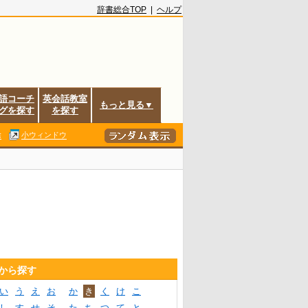
辞書総合TOP
|
ヘルプ
語コーチ
英会話教室
もっと見る▼
グを探す
を探す
除
小ウィンドウ
音から探す
い
う
え
お
か
き
く
け
こ
し
す
せ
そ
た
ち
つ
て
と