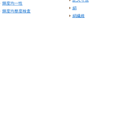
記入寸法
輝度均一性
絹
輝度均整度検査
絹繊維