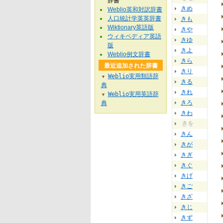
辞書
きめ
Weblio英和対訳辞書
人口統計学英英辞書
きも
Wiktionary英語版
きや
ウィキペディア英語
きゆ
版
きよ
Weblio例文辞書
きら
最近追加された辞書
きり
Weblio実用類語辞
▼
きる
典
きれ
Weblio実用英語辞
▼
きろ
典
きわ
きを
きん
きが
きぎ
きぐ
きげ
きご
きざ
きじ
きず