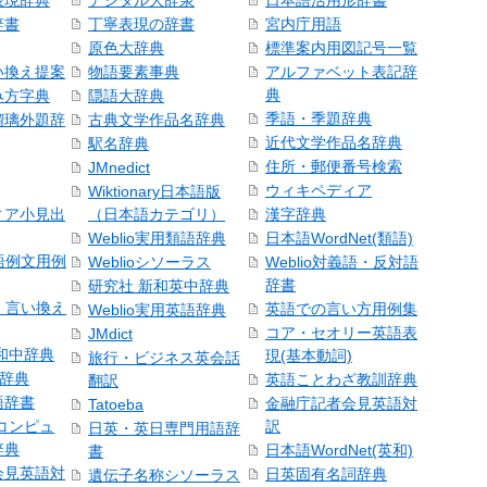
表現辞典
デジタル大辞泉
日本語活用形辞書
辞書
丁寧表現の辞書
宮内庁用語
原色大辞典
標準案内用図記号一覧
い換え提案
物語要素事典
アルファベット表記辞
典
み方字典
隠語大辞典
季語・季題辞典
瑠璃外題辞
古典文学作品名辞典
近代文学作品名辞典
駅名辞典
住所・郵便番号検索
JMnedict
ウィキペディア
Wiktionary日本語版
ィア小見出
（日本語カテゴリ）
漢字辞典
Weblio実用類語辞典
日本語WordNet(類語)
本語例文用例
Weblioシソーラス
Weblio対義語・反対語
辞書
研究社 新和英中辞典
語・言い換え
英語での言い方用例集
Weblio実用英語辞典
コア・セオリー英語表
JMdict
和中辞典
現(基本動詞)
旅行・ビジネス英会話
和辞典
英語ことわざ教訓辞典
翻訳
語辞書
金融庁記者会見英語対
Tatoeba
コンピュ
訳
日英・英日専門用語辞
辞典
日本語WordNet(英和)
書
会見英語対
日英固有名詞辞典
遺伝子名称シソーラス