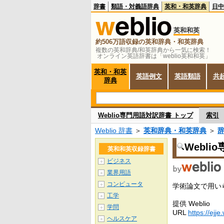
辞書
類語・対義語辞典
英和・和英辞典
日中
英和和英
約506万語収録の英和辞典・和英辞典
複数の英和辞典/和英辞典から一気に検索！
オンライン英語辞書は「weblio英和和英」
英和・和英
英語例文
英語類語
共
辞典
Weblio専門用語対訳辞書 トップ
索引
Weblio 辞書
＞
英和辞典・和英辞典
＞
Webl
英和和英収録辞書
ビジネス
＋
業界用語
＋
コンピュータ
＋
学術論文で用い
工学
＋
提供 Weblio
学問
＋
URL
https://ejje
ヘルスケア
＋