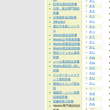
きし
EDR日英対訳辞書
きす
日英・英日専門用語
きせ
辞書
きそ
日英固有名詞辞典
きた
JMnedict
遺伝子名称シソーラ
きち
ス
きつ
Weblio派生語辞書
きて
Weblio記号和英辞書
きと
Weblio和製英語辞書
きな
Weblio英語表現辞典
きに
英語イディオム表現
辞典
きぬ
メール英語例文辞書
きね
Weblio英語言い回し
きの
辞典
きは
インターネットスラ
きひ
ング英和辞典
きふ
最強のスラング英会
話
きへ
場面別・シーン別英
きほ
語表現辞典
きま
斎藤和英大辞典
きみ
Weblio専門用語対訳
きむ