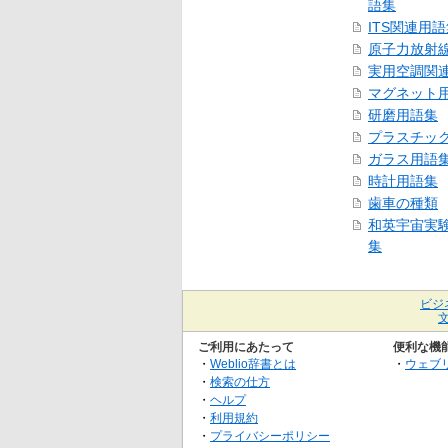
語集
ITS関連用
原子力放射
実用空調関
マグネット
研磨用語集
プラスチッ
ガラス用語
時計用語集
歯車の種類
和英宇宙実
集
ビジ
ご利用にあたって
便利な機
・
Weblio辞書とは
・
ウェブ
・
検索の仕方
・
ヘルプ
・
利用規約
・
プライバシーポリシー