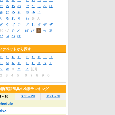
に
ぬ
ね
の
は
ひ
ふ
へ
ほ
み
む
め
も
や
ゆ
よ
り
る
れ
ろ
わ
を
ん
ぎ
ぐ
げ
ご
ざ
じ
ず
ぜ
ぞ
ぢ
づ
で
ど
ば
び
ぶ
べ
ぼ
ぴ
ぷ
ぺ
ぽ
ファベットから探す
Ｂ
Ｃ
Ｄ
Ｅ
Ｆ
Ｇ
Ｈ
Ｉ
Ｊ
Ｌ
Ｍ
Ｎ
Ｏ
Ｐ
Ｑ
Ｒ
Ｓ
Ｔ
Ｖ
Ｗ
Ｘ
Ｙ
Ｚ
記号
２
３
４
５
６
７
８
９
０
制御英語辞典の検索ランキング
▼
11～20
▼
21～30
1～10
chedule
ndex