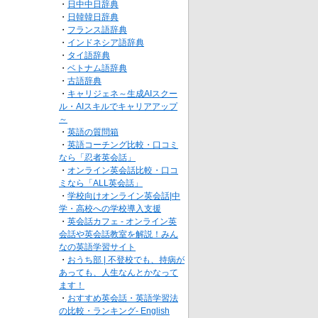
・
日中中日辞典
・
日韓韓日辞典
・
フランス語辞典
・
インドネシア語辞典
・
タイ語辞典
・
ベトナム語辞典
・
古語辞典
・
キャリジェネ～生成AIスクー
ル・AIスキルでキャリアアップ
～
・
英語の質問箱
・
英語コーチング比較・口コミ
なら「忍者英会話」
・
オンライン英会話比較・口コ
ミなら「ALL英会話」
・
学校向けオンライン英会話|中
学・高校への学校導入支援
・
英会話カフェ - オンライン英
会話や英会話教室を解説！みん
なの英語学習サイト
・
おうち部 | 不登校でも、持病が
あっても、人生なんとかなって
ます！
・
おすすめ英会話・英語学習法
の比較・ランキング- English