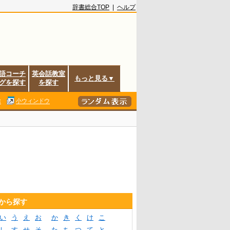
辞書総合TOP
|
ヘルプ
語コーチ
英会話教室
もっと見る▼
グを探す
を探す
除
小ウィンドウ
音から探す
い
う
え
お
か
き
く
け
こ
し
す
せ
そ
た
ち
つ
て
と