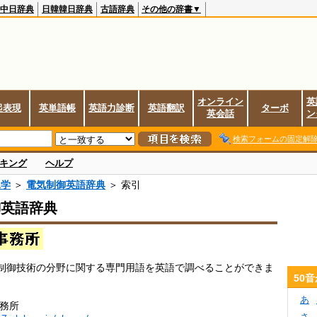
中日辞典
日韓韓日辞典
古語辞典
その他の辞書▼
オンライン
英
起表現
英単語帳
英語力診断
英語翻訳
ターボ
英会話
ン
検索フォームの固定解
キング
ヘルプ
工学
＞
電気制御英語辞典
＞ 索引
御英語辞典
制御技術の分野に関する専門用語を英語で調べることができま
50
あ
事務所
さ