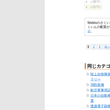
ぶ(数字)
ぶ(記号)
Weblioの
くいんの配置が
せ
。
1
2
3
次
同じカテ
陸上自衛隊
ラリー
消防装備
航空軍事用語
日本の自動車
選
透過電子顕