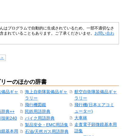
さくいんはプログラムで自動的に生成されているため、一部不適切なさ
含まれていることもあります。ご了承くださいませ。
お問い合わ
へ＞
ゴリーのほかの辞書
装備品ギャ
海上自衛隊装備品ギャ
航空自衛隊装備品ギャ
ラリー
ラリー
飛行機図鑑
飛行機(日本エアコミ
ューター)
辞典++
民鉄用語辞典
大車林
技術240
バイク用語辞典
走査電子顕微鏡基本用
製品安全・EMC用語集
語集
微鏡基本用
石油/天然ガス用語辞典