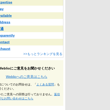
xpertise
ay
vailable
ddress
交通
pparently
ontact
xhaust
>>もっとランキングを見る
Weblioにご意見をお聞かせください
Weblioへのご意見はこちら
書についてのお問合せは、「
よくある質問
」も
照ください。
いたご意見への回答は行っておりません。
返信
要なお問い合わせはこちら