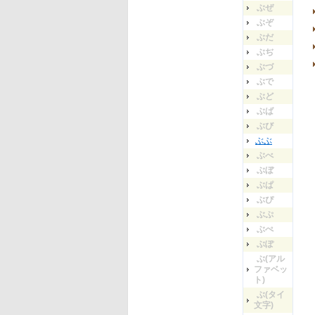
ぶぜ
ぶぞ
ぶだ
ぶぢ
ぶづ
ぶで
ぶど
ぶば
ぶび
ぶぶ
ぶべ
ぶぼ
ぶぱ
ぶぴ
ぶぷ
ぶぺ
ぶぽ
ぶ(アル
ファベッ
ト)
ぶ(タイ
文字)