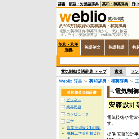
辞書
類語・対義語辞典
英和・和英辞典
日中
英和和英
約506万語収録の英和辞典・和英辞典
複数の英和辞典/和英辞典から一気に検索！
オンライン英語辞書は「weblio英和和英」
英和・和英
英語例文
英語類語
共
辞典
電気制御英語辞典 トップ
索引
ラン
Weblio 辞書
＞
英和辞典・和英辞典
＞
電気制
英和和英収録辞書
ビジネス
＋
業界用語
＋
コンピュータ
＋
電気技術や電気
工学
－
す。
科学技術論文動詞集
機械工学英和和英辞
提供 安藤設計