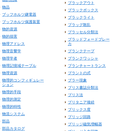
ブラックアウト
物品
ブラックボックス
ブッフホルツ継電器
ブラックライト
ブッフホルツ保護装置
ブラッグ散乱
物的資源
ブラッセル分類法
物的損害
ブラッドフォードブレー
物理アドレス
カ
物理音響学
ブランクテープ
物理学者
ブランクワッシャ
物理記憶域テーブル
ブランチャートランス
物理資源
ブラントの式
物理的コンフィギュレー
ブラー現象
ション
ブリス書誌分類法
物理的手段
ブリス法
物理的測定
ブリタニア接続
物理的特性
ブリックス度
物流システム
ブリッジ回路
部品
ブリッジ磁気増幅器
部品カタログ