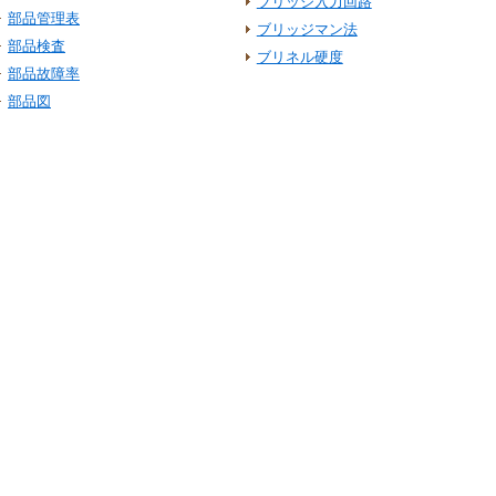
ブリッジ入力回路
部品管理表
ブリッジマン法
部品検査
ブリネル硬度
部品故障率
部品図