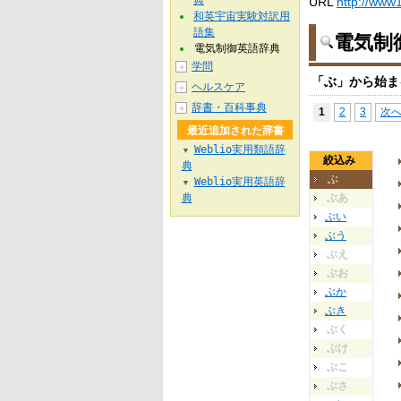
典
URL
http://www1
和英宇宙実験対訳用
語集
電気制
電気制御英語辞典
学問
＋
「ぶ」から始ま
ヘルスケア
＋
辞書・百科事典
＋
1
2
3
次
最近追加された辞書
Weblio実用類語辞
▼
絞込み
典
ぶ
Weblio実用英語辞
▼
典
ぶあ
ぶい
ぶう
ぶえ
ぶお
ぶか
ぶき
ぶく
ぶけ
ぶこ
ぶさ