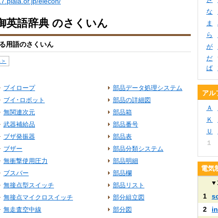
7.plala.or.jp/elecon/
な
御英語辞典 のさくいん
ま
ら
る用語のさくいん
が
だ
へ＞
ぱ
ブイロープ
部品データ処理システム
アル
ブイ･ロボット
部品の詳細図
Ａ
無関連次元
部品箱
Ｋ
武器補給品
部品番号
Ｕ
ブザ発振器
部品表
１
ブザー
部品分類システム
無衝撃使用圧力
部品明細
電気
ブスバー
部品欄
▼
無接点型スイッチ
部品リスト
1
s
無接点マイクロスイッチ
部分組立図
2
i
無走査空中線
部分図