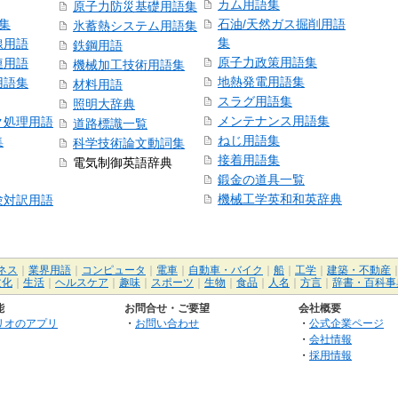
カム用語集
原子力防災基礎用語集
語集
石油/天然ガス掘削用語
氷蓄熱システム用語集
集
線用語
鉄鋼用語
原子力政策用語集
連用語
機械加工技術用語集
地熱発電用語集
用語集
材料用語
スラグ用語集
照明大辞典
メンテナンス用語集
ク処理用語
道路標識一覧
ねじ用語集
集
科学技術論文動詞集
接着用語集
電気制御英語辞典
鍛金の道具一覧
機械工学英和和英辞典
験対訳用語
ネス
｜
業界用語
｜
コンピュータ
｜
電車
｜
自動車・バイク
｜
船
｜
工学
｜
建築・不動産
文化
｜
生活
｜
ヘルスケア
｜
趣味
｜
スポーツ
｜
生物
｜
食品
｜
人名
｜
方言
｜
辞書・百科事
能
お問合せ・ご要望
会社概要
リオのアプリ
・
お問い合わせ
・
公式企業ページ
・
会社情報
・
採用情報