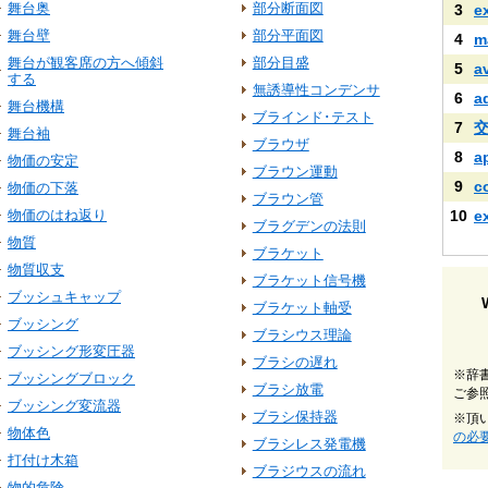
舞台奥
部分断面図
3
e
舞台壁
部分平面図
4
m
舞台が観客席の方へ傾斜
部分目盛
5
a
する
無誘導性コンデンサ
6
a
舞台機構
ブラインド･テスト
7
舞台袖
ブラウザ
8
a
物価の安定
ブラウン運動
9
c
物価の下落
ブラウン管
物価のはね返り
10
e
ブラグデンの法則
物質
ブラケット
物質収支
ブラケット信号機
ブッシュキャップ
ブラケット軸受
ブッシング
ブラシウス理論
ブッシング形変圧器
ブラシの遅れ
※辞
ブッシングブロック
ブラシ放電
ご参
ブッシング変流器
ブラシ保持器
※頂
物体色
の必
ブラシレス発電機
打付け木箱
ブラジウスの流れ
物的危険