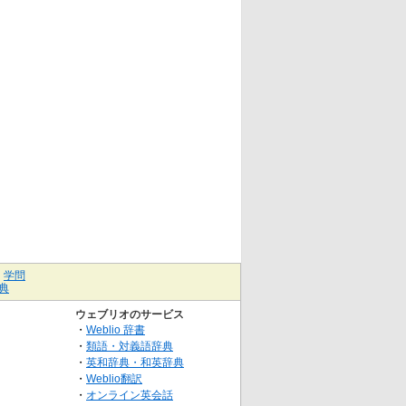
｜
学問
典
ウェブリオのサービス
・
Weblio 辞書
・
類語・対義語辞典
・
英和辞典・和英辞典
・
Weblio翻訳
・
オンライン英会話