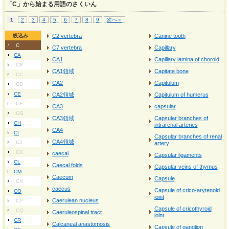
「C」から始まる用語のさくいん
1
2
3
4
5
6
7
8
9
次へ＞
絞込み
C2 vertebra
Canine tooth
C
C7 vertebra
Capillary
CA
CA1
Capillary lamina of choroid
CB
CA1領域
Capitate bone
CC
CA2
Capitulum
CD
CE
CA2領域
Capitulum of humerus
CF
CA3
capsular
CG
CA3領域
Capsular branches of
CH
intrarenal arteries
CA4
CI
Capsular branches of renal
CA4領域
CJ
artery
CK
caecal
Capsular ligaments
CL
Caecal folds
Capsular veins of thymus
CM
Caecum
Capsule
CN
caecus
Capsule of crico-arytenoid
CO
joint
Caerulean nucleus
CP
Capsule of cricothyroid
CQ
Caeruleospinal tract
joint
CR
Calcaneal anastomosis
Capsule of ganglion