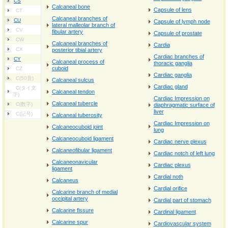
CS
Calcaneal bone
Capsule of lens
CT
Calcaneal branches of
CU
Capsule of lymph node
lateral malleolar branch of
CV
fibular artery
Capsule of prostate
CW
Calcaneal branches of
Cardia
CX
posterior tibial artery
Cardiac branches of
CY
Calcaneal process of
thoracic ganglia
cuboid
CZ
Cardiac ganglia
C(50音)
Calcaneal sulcus
Cardiac gland
C(タイ文
Calcaneal tendon
字)
Cardiac Impression on
Calcaneal tubercle
C(数字)
diaphragmatic surface of
liver
C(記号)
Calcaneal tuberosity
Cardiac Impression on
Calcaneocuboid joint
lung
Calcaneocuboid ligament
Cardiac nerve plexus
Calcaneofibular ligament
Cardiac notch of left lung
Calcaneonavicular
Cardiac plexus
ligament
Cardial noth
Calcaneus
Cardial orifice
Calcarine branch of medial
occipital artery
Cardial part of stomach
Calcarine fissure
Cardinal ligament
Calcarine spur
Cardiovascular system