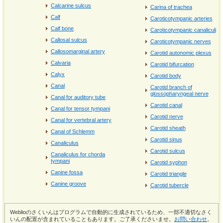
Calcarine sulcus
Carina of trachea
Calf
Caroticotympanic arteries
Calf bone
Caroticotympanic canaliculi
Callosal sulcus
Caroticotympanic nerves
Callosomarginal artery
Carotid autonomic plexus
Calvaria
Carotid bifurcation
Calyx
Carotid body
Canal
Carotid branch of
glossopharyngeal nerve
Canal for auditory tube
Carotid canal
Canal for tensor tympani
Carotid nerve
Canal for vertebral artery
Carotid sheath
Canal of Schlemm
Carotid sinus
Canaliculus
Carotid sulcus
Canaliculus for chorda
tympani
Carotid syphon
Canine fossa
Carotid triangle
Canine groove
Carotid tubercle
Weblioのさくいんはプログラムで自動的に生成されているため、一部不適切なさく
いんの配置が含まれていることもあります。ご了承くださいませ。
お問い合わせ
。