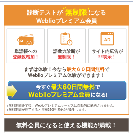
無制限
診断テストが
になる
Weblioプレミアム会員
単語帳への
語彙力診断が
サイト内広告が
登録数増加！
無制限！
非表示！
まずは体験！今なら
最大６０日間無料
で
Weblioプレミアム体験ができます！
※無料期間終了後、Weblioプレミアムサービスは自動的に解約されません。
※無料期間が終了すると月額330円(税込)が発生します。
無料会員になると使える機能が満載！