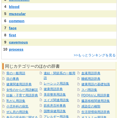
4
blood
5
muscular
6
common
7
face
8
first
9
cavernous
10
process
>>もっとランキングを見る
同じカテゴリーのほかの辞書
骨の一般用語
連結・関節系の一般用
血液用語辞典
語
目の事典
睡眠用語辞典
レーシック用語集
健康関連用語辞典
健康用語の基礎知識
健康用語辞典
女性のからだ用語解説
スパ用語集
美容整形用語集
妊娠・子育て用語辞典
PDQ®がん用語辞書
エイズ関連用語集
乳がん用語集
臓器移植関連用語集
筋疾患百科事典
小児外科の病気
感染症の種類
国際保健用語集
ぜん息の用語集
生活習慣病用語辞典
アレルギー用語集
食品の安全性に関する
オストミー用語集