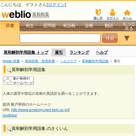
こんにちは、
ゲスト
さん[
ログイン
]
英和和英
使い方
ログイン
ホーム
もっと
辞書
例文
質問箱
単語帳
診断
翻訳
見る
▼
英和解剖学用語集 トップ
索引
ランキング
ヘルプ
Weblio 辞書
＞
英和辞典・和英辞典
＞
ヘルスケア
＞
英和解剖学用語集
＞ 索引
英和解剖学用語集
人体の器官や部位の名称の英語訳を調べることができます。
提供 船戸和弥のホームページ
URL
http://www.anatomy.med.keio.ac.jp/f
unatoka/
英和解剖学用語集 のさくいん