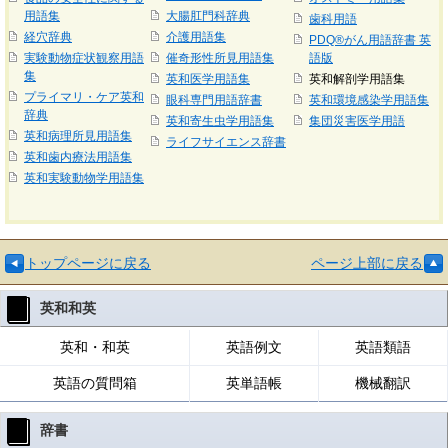
用語集
大腸肛門科辞典
歯科用語
経穴辞典
介護用語集
PDQ®がん用語辞書 英
実験動物症状観察用語
催奇形性所見用語集
語版
集
英和医学用語集
英和解剖学用語集
プライマリ・ケア英和
眼科専門用語辞書
英和環境感染学用語集
辞典
英和寄生虫学用語集
集団災害医学用語
英和病理所見用語集
ライフサイエンス辞書
英和歯内療法用語集
英和実験動物学用語集
トップページに戻る
ページ上部に戻る
英和和英
英和・和英
英語例文
英語類語
英語の質問箱
英単語帳
機械翻訳
辞書