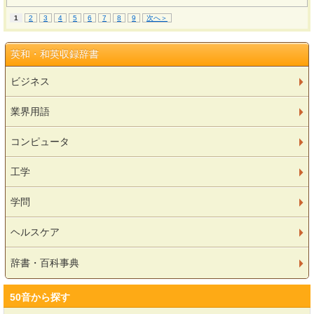
1
2
3
4
5
6
7
8
9
次へ＞
英和・和英収録辞書
ビジネス
業界用語
コンピュータ
工学
学問
ヘルスケア
辞書・百科事典
50音から探す