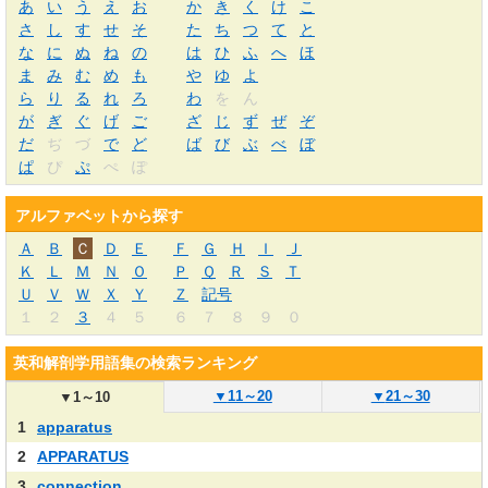
あ
い
う
え
お
か
き
く
け
こ
さ
し
す
せ
そ
た
ち
つ
て
と
な
に
ぬ
ね
の
は
ひ
ふ
へ
ほ
ま
み
む
め
も
や
ゆ
よ
ら
り
る
れ
ろ
わ
を
ん
が
ぎ
ぐ
げ
ご
ざ
じ
ず
ぜ
ぞ
だ
ぢ
づ
で
ど
ば
び
ぶ
べ
ぼ
ぱ
ぴ
ぷ
ぺ
ぽ
アルファベットから探す
Ａ
Ｂ
Ｃ
Ｄ
Ｅ
Ｆ
Ｇ
Ｈ
Ｉ
Ｊ
Ｋ
Ｌ
Ｍ
Ｎ
Ｏ
Ｐ
Ｑ
Ｒ
Ｓ
Ｔ
Ｕ
Ｖ
Ｗ
Ｘ
Ｙ
Ｚ
記号
１
２
３
４
５
６
７
８
９
０
英和解剖学用語集の検索ランキング
▼
11～20
▼
21～30
▼
1～10
1
apparatus
2
APPARATUS
3
connection